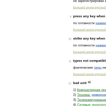
не
зарегистрирован
Большой
англо
-
русский
press
any
key
when
9
по
готовности
нажми
Большой
англо
-
русский
strike
any
key
when
10
по
готовности
нажми
Большой
англо
-
русский
types
not
compatibl
11
фактические
типы
н
Большой
англо
-
русский
bad
unit
12
1
)
Компьютерная
те
2
)
Техника:
неверно
3
)
Телекоммуникаци
4
)
Сетевые
технолог