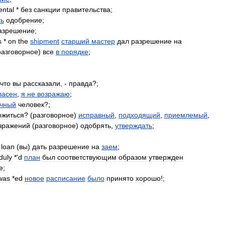
ntal
*
без
санкции
правительства
;
ть
одобрение
;
азрешение
;
s
*
on
the
shipment
старший
мастер
дал
разрешение
на
разговорное
)
все
в
порядке
;
что
вы
рассказали
, -
правда
?;
ласен
,
я
не
возражаю
;
чный
человек
?;
ожиться
? (
разговорное
)
исправный
,
подходящий
,
приемлемый
,
зражений
(
разговорное
)
одобрять
,
утверждать
;
loan
(
вы
)
дать
разрешение
на
заем
;
duly
*'
d
план
был
соответствующим
образом
утвержден
е
;
was
*
ed
новое
расписание
было
принято
хорошо
!;