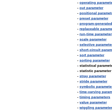
-
operating
paramet
-
out
parameter
-
positional
paramet
-
preset
parameter
-
program
-
generate
-
replaceable
parame
-
run
-
time
parameter
-
scale
parameter
-
selective
paramete
-
short
-
circuit
param
-
sort
parameter
-
sorting
parameter
-
statistical
paramet
-
statistic
parameter
-
stray
parameter
-
stride
parameter
-
symbolic
paramete
-
time
-
varying
param
-
timing
parameters
-
value
parameter
-
wiggling
paramete