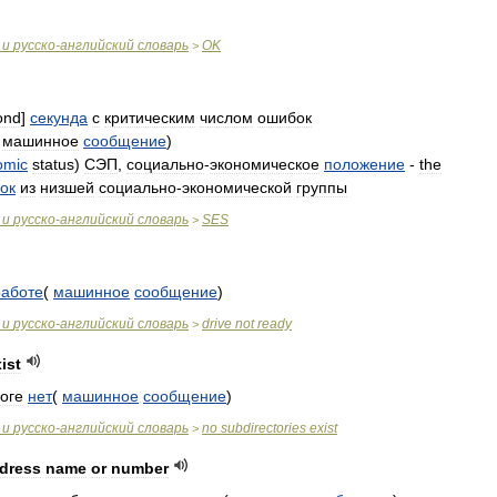
и
русско
-
английский
словарь
OK
>
ond
]
секунда
с
критическим
числом
ошибок
машинное
сообщение
)
omic
status
)
СЭП
,
социально
-
экономическое
положение
-
the
ок
из
низшей
социально
-
экономической
группы
и
русско
-
английский
словарь
SES
>
работе
(
машинное
сообщение
)
и
русско
-
английский
словарь
drive
not
ready
>
ist
оге
нет
(
машинное
сообщение
)
и
русско
-
английский
словарь
no
subdirectories
exist
>
dress
name
or
number