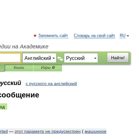
Запомнить сайт
Словарь на свой сайт
RU
едии на Академике
Найти!
Книги
Игры ⚽
русский
с русского на английский
сообщение
од
rted
—
этот
параметр
не
предусмотрен
(
машинное