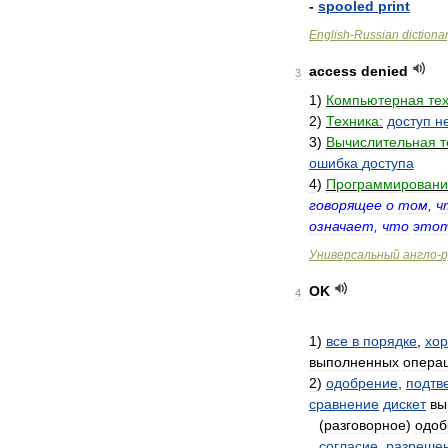
-
spooled
print
English
-
Russian
dictiona
access
denied
3
1
)
Компьютерная
те
2
)
Техника:
доступ
н
3
)
Вычислительная
т
ошибка
доступа
4
)
Программировани
говорящее
о
том
,
ч
означает
,
что
это
Универсальный
англо
-
р
OK
4
1
)
все
в
порядке
,
хо
выполненных
опера
2
)
одобрение
,
подтв
сравнение
дискет
вы
(
разговорное
)
одоб
согласие
,
разреше