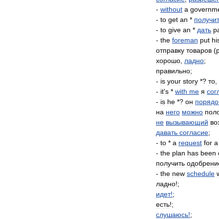
-
without
a
governme
-
to
get
an
*
получи
-
to
give
an
*
дать
р
-
the
foreman
put
hi
отправку
товаров
(
хорошо
,
ладно
;
правильно
;
-
is
your
story
*?
то
,
-
it
'
s
*
with
me
я
сог
-
is
he
*?
он
порядо
на
него
можно
пол
не
вызывающий
во
давать
согласие
;
-
to
*
a
request
for
a
-
the
plan
has
been
получить
одобрени
-
the
new
schedule
ладно
!;
идет
!
;
есть
!;
слушаюсь
!
;