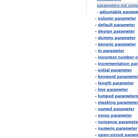
parameters
not
comp
-
adjustable
parame
-
column
parameter
-
default
parameter
-
design
parameter
-
dummy
parameter
-
generic
parameter
-
in
parameter
-
incorrect
number
o
-
incrementation
par
-
initial
parameter
-
keyword
parameter
-
length
parameter
-
line
parameter
-
lumped
parameter
-
masking
parameter
-
named
parameter
-
noise
parameter
-
nuisance
paramete
-
numeric
parameter
-
open
-
circuit
param