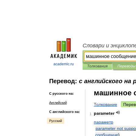
Словари и энциклоп
academic.ru
Толкования
Переводы
Перевод:
с английского на 
машинное 
С русского на:
Английский
Толкование
Перев
С английского на:
parameter
1
Русский
параметр
parameter
not
suppo
сообщение
)