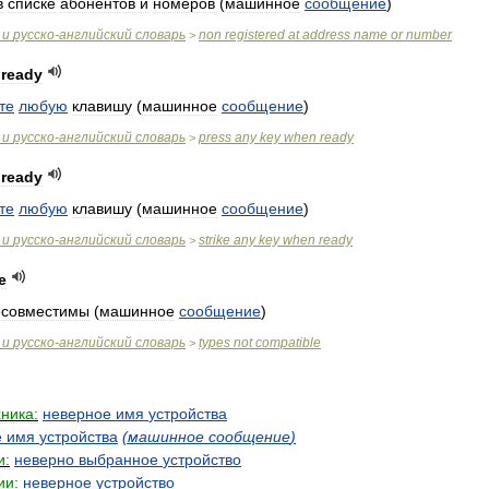
в
списке
абонентов
и
номеров
(
машинное
сообщение
)
и
русско
-
английский
словарь
non
registered
at
address
name
or
number
>
ready
те
любую
клавишу
(
машинное
сообщение
)
и
русско
-
английский
словарь
press
any
key
when
ready
>
ready
те
любую
клавишу
(
машинное
сообщение
)
и
русско
-
английский
словарь
strike
any
key
when
ready
>
e
есовместимы
(
машинное
сообщение
)
и
русско
-
английский
словарь
types
not
compatible
>
хника:
неверное
имя
устройства
е
имя
устройства
(
машинное
сообщение
)
и:
неверно
выбранное
устройство
ии:
неверное
устройство