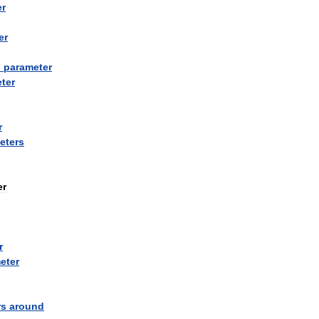
er
er
d
parameter
ter
r
eters
er
r
eter
rs
around