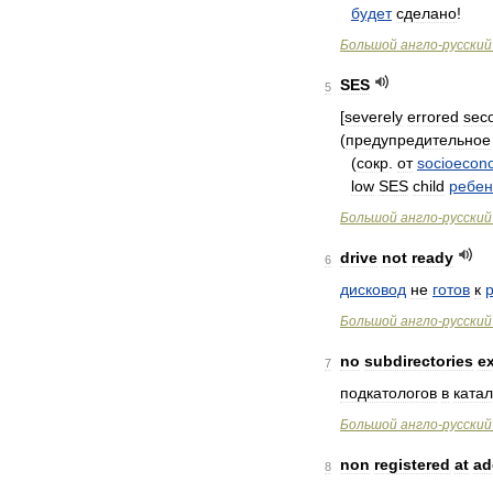
будет
сделано
!
Большой
англо
-
русский
SES
5
[
severely
errored
sec
(
предупредительное
(
сокр
.
от
socioecon
low
SES
child
ребен
Большой
англо
-
русский
drive
not
ready
6
дисковод
не
готов
к
Большой
англо
-
русский
no
subdirectories
ex
7
подкатологов
в
катал
Большой
англо
-
русский
non
registered
at
ad
8