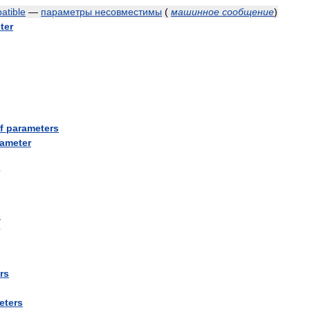
atible
—
параметры
несовместимы
(
машинное
сообщение
)
ter
f
parameters
ameter
s
rs
eters