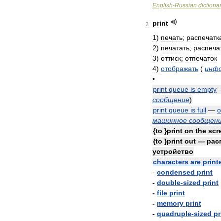
English
-
Russian
dictiona
print
2
1
)
печать
;
распечатк
2
)
печатать
;
распеча
3
)
оттиск
;
отпечаток
4
)
отображать
(
инф
•
print
queue
is
empty
сообщение
)
print
queue
is
full
—
о
машинное
сообщен
{
to
}
print
on
the
scr
{
to
}
print
out
—
рас
устройство
characters
are
print
-
condensed
print
-
double
-
sized
print
-
file
print
-
memory
print
-
quadruple
-
sized
pr