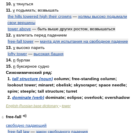
10.
v
тянуться
11.
v
подымать; возвышать
the hills towered high their crowns
—
холмы высоко подымали
свои вершины
tower above
— быть выше других ростом, возвышаться
12.
v
взлетать перед падением
free-fall tower
—
мачта для испытания на свободное падение
13.
v
высоко парить
lofty tower
—
высокая башня
14.
n
бурлак
15.
n
буксирное судно
Синонимический ряд:
1.
tall structure (noun)
column; free-standing column;
lookout tower; minaret; obelisk; skyscraper; space needle;
spire; steeple; tall structure; turret
2.
dominate (verb)
dominate; eclipse; overlook; overshadow
English-Russian base dictionary
tower
>
free-fall
6
свободно падающий
free-fall law
—
закон свободного падения