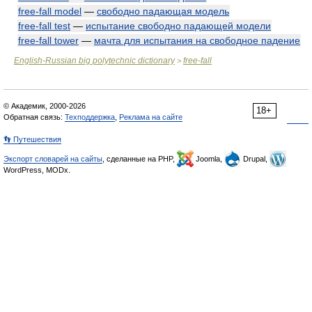
free-fall model
—
свободно падающая модель
free-fall test
—
испытание свободно падающей модели
free-fall tower
—
мачта для испытания на свободное падение
English-Russian big polytechnic dictionary
free-fall
>
© Академик, 2000-2026
18+
Обратная связь:
Техподдержка
,
Реклама на сайте
👣 Путешествия
Экспорт словарей на сайты
, сделанные на PHP,
Joomla,
Drupal,
WordPress, MODx.