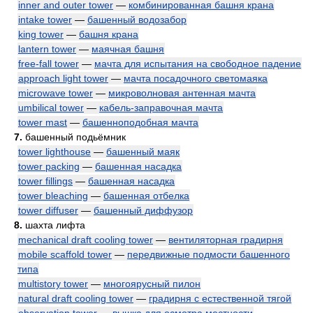
inner and outer tower
—
комбинированная башня крана
intake tower
—
башенный водозабор
king tower
—
башня крана
lantern tower
—
маячная башня
free-fall tower
—
мачта для испытания на свободное падение
approach light tower
—
мачта посадочного светомаяка
microwave tower
—
микроволновая антенная мачта
umbilical tower
—
кабель-заправочная мачта
tower mast
—
башенноподобная мачта
7.
башенный подьёмник
tower lighthouse
—
башенный маяк
tower packing
—
башенная насадка
tower fillings
—
башенная насадка
tower bleaching
—
башенная отбелка
tower diffuser
—
башенный диффузор
8.
шахта лифта
mechanical draft cooling tower
—
вентиляторная градирня
mobile scaffold tower
—
передвижные подмости башенного
типа
multistory tower
—
многоярусный пилон
natural draft cooling tower
—
градирня с естественной тягой