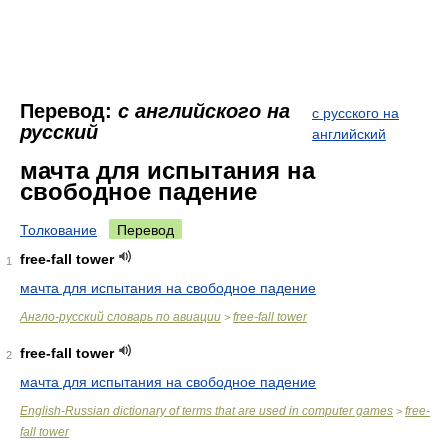
Перевод:
с английского на
с русского на
русский
английский
мачта для испытания на
свободное падение
Толкование
Перевод
free-fall tower
1
мачта для испытания на свободное падение
Англо-русский словарь по авиации
free-fall tower
>
free-fall tower
2
мачта для испытания на свободное падение
English-Russian dictionary of terms that are used in computer games
free-
>
fall tower