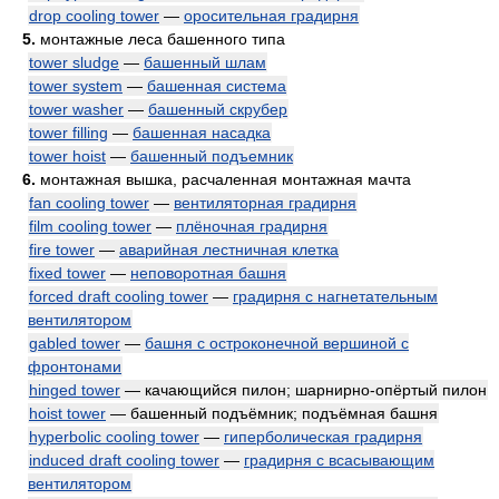
drop cooling tower
—
оросительная градирня
5.
монтажные леса башенного типа
tower sludge
—
башенный шлам
tower system
—
башенная система
tower washer
—
башенный скрубер
tower filling
—
башенная насадка
tower hoist
—
башенный подъемник
6.
монтажная вышка, расчаленная монтажная мачта
fan cooling tower
—
вентиляторная градирня
film cooling tower
—
плёночная градирня
fire tower
—
аварийная лестничная клетка
fixed tower
—
неповоротная башня
forced draft cooling tower
—
градирня с нагнетательным
вентилятором
gabled tower
—
башня с остроконечной вершиной с
фронтонами
hinged tower
— качающийся пилон; шарнирно-опёртый пилон
hoist tower
— башенный подъёмник; подъёмная башня
hyperbolic cooling tower
—
гиперболическая градирня
induced draft cooling tower
—
градирня с всасывающим
вентилятором