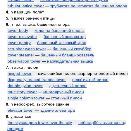
tubular lattice tower
—
трубчатая решетчатая башенная опора
4.
n
парящий полёт
5.
n
взлёт раненой птицы
6.
n тех.
вышка, башенная опора
tower body
—
колонна башенной опоры
tower excavator
—
башенный экскаватор
tower gantry
—
башенный козловый кран
scrubber wash tower
—
башенный скруббер
tower steamer
—
башенный бланширователь
observation tower
—
наблюдательная вышка
7.
n архит.
пилон
hinged tower
— качающийся пилон; шарнирно-опёртый пилон
diagonally braced frames tower
—
решётчатый пилон
double pylon tower
—
двустоечный пилон
multistory tower
—
многоярусный пилон
single column tower
—
стоечный пилон
8.
n
небоскрёб, высотное здание
elevator tower
—
здание элеватора
9.
v
выситься
the skyscrapers tower over the city
—
небоскрёбы высятся над
городом