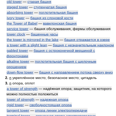
old tower
—
старая башня
staged tower
—
ступенчатая башня
absorbing tower
—
поглотительная башня
ivory tower
—
башня из слоновой кости
the Tower of Babel
—
вавилонская башня
service tower
— башня обслуживания, фермы обслуживания
tower clock
—
башенные часы
the tower is mirrored in the lake
—
башня отражается в озере
a tower with a slight lean
—
башня с незначительным наклоном
gabled tower
—
башня с остроконечной вершиной с
фронтонами
alkaline tower
—
поглотительная башня с щелочным
орошением
down-flow tower
—
башня с направлением потока сверху вниз
2.
n
укреплённое место; безопасное место; цитадель
3.
n
опора, оплот
a tower of strength
— надёжная опора; защитник, на которого
можно полностью положиться
tower of strength
—
надежная опора
rigid tower
—
свободностоящая опора
tangent tower
—
опора линии электропередачи
terminal tower
—
оконечная опора электропередачи