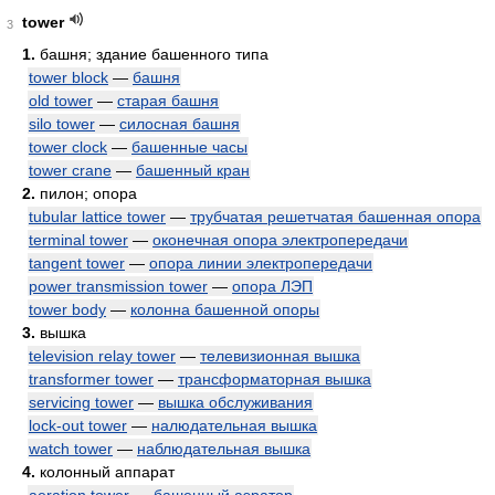
tower
3
1.
башня; здание башенного типа
tower block
—
башня
old tower
—
старая башня
silo tower
—
силосная башня
tower clock
—
башенные часы
tower crane
—
башенный кран
2.
пилон; опора
tubular lattice tower
—
трубчатая решетчатая башенная опора
terminal tower
—
оконечная опора электропередачи
tangent tower
—
опора линии электропередачи
power transmission tower
—
опора ЛЭП
tower body
—
колонна башенной опоры
3.
вышка
television relay tower
—
телевизионная вышка
transformer tower
—
трансформаторная вышка
servicing tower
—
вышка обслуживания
lock-out tower
—
налюдательная вышка
watch tower
—
наблюдательная вышка
4.
колонный аппарат