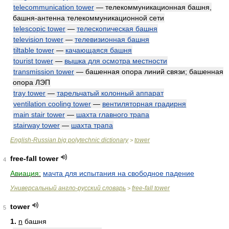
telecommunication tower
— телекоммуникационная башня,
башня-антенна телекоммуникационной сети
telescopic tower
—
телескопическая башня
television tower
—
телевизионная башня
tiltable tower
—
качающаяся башня
tourist tower
—
вышка для осмотра местности
transmission tower
— башенная опора линий связи; башенная
опора ЛЭП
tray tower
—
тарельчатый колонный аппарат
ventilation cooling tower
—
вентиляторная градирня
main stair tower
—
шахта главного трапа
stairway tower
—
шахта трапа
English-Russian big polytechnic dictionary
tower
>
free-fall tower
4
Авиация:
мачта для испытания на свободное падение
Универсальный англо-русский словарь
free-fall tower
>
tower
5
1.
n
башня