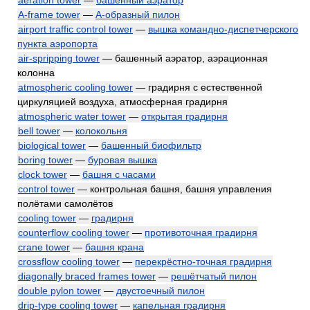
aeration tower
—
башенный аэратор
A-frame tower
—
А-образный пилон
airport traffic control tower
—
вышка командно-диспетчерского
пункта аэропорта
air-spripping tower
— башенный аэратор, аэрационная
колонна
atmospheric cooling tower
— градирня с естественной
циркуляцией воздуха, атмосферная градирня
atmospheric water tower
—
открытая градирня
bell tower
—
колокольня
biological tower
—
башенный биофильтр
boring tower
—
буровая вышка
clock tower
—
башня с часами
control tower
— контрольная башня, башня управления
полётами самолётов
cooling tower
—
градирня
counterflow cooling tower
—
противоточная градирня
crane tower
—
башня крана
crossflow cooling tower
—
перекрёстно-точная градирня
diagonally braced frames tower
—
решётчатый пилон
double pylon tower
—
двустоечный пилон
drip-type cooling tower
—
капельная градирня