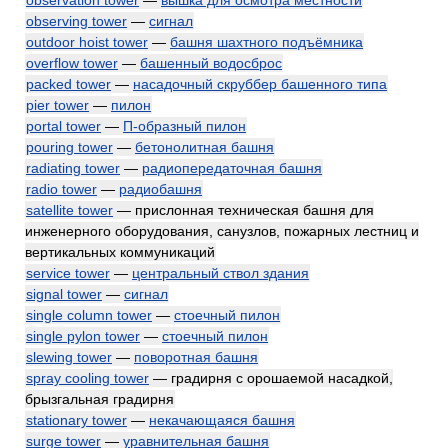
observation tower
—
вышка для осмотра местности
observing tower
—
сигнал
outdoor hoist tower
—
башня шахтного подъёмника
overflow tower
—
башенный водосброс
packed tower
—
насадочный скруббер башенного типа
pier tower
—
пилон
portal tower
—
П-образный пилон
pouring tower
—
бетонолитная башня
radiating tower
—
радиопередаточная башня
radio tower
—
радиобашня
satellite tower
— прислонная техническая башня для
инженерного оборудования, санузлов, пожарных лестниц и
вертикальных коммуникаций
service tower
—
центральный ствол здания
signal tower
—
сигнал
single column tower
—
стоечный пилон
single pylon tower
—
стоечный пилон
slewing tower
—
поворотная башня
spray cooling tower
— градирня с орошаемой насадкой,
брызгальная градирня
stationary tower
—
некачающаяся башня
surge tower
—
уравнительная башня