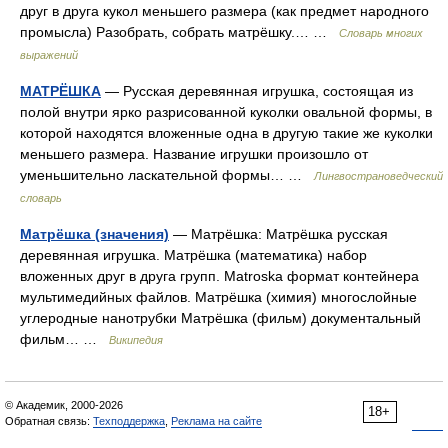
друг в друга кукол меньшего размера (как предмет народного
промысла) Разобрать, собрать матрёшку.… …
Словарь многих
выражений
МАТРЁШКА
— Русская деревянная игрушка, состоящая из
полой внутри ярко разрисованной куколки овальной формы, в
которой находятся вложенные одна в другую такие же куколки
меньшего размера. Название игрушки произошло от
уменьшительно ласкательной формы… …
Лингвострановедческий
словарь
Матрёшка (значения)
— Матрёшка: Матрёшка русская
деревянная игрушка. Матрёшка (математика) набор
вложенных друг в друга групп. Matroska формат контейнера
мультимедийных файлов. Матрёшка (химия) многослойные
углеродные нанотрубки Матрёшка (фильм) документальный
фильм… …
Википедия
© Академик, 2000-2026
18+
Обратная связь:
Техподдержка
,
Реклама на сайте