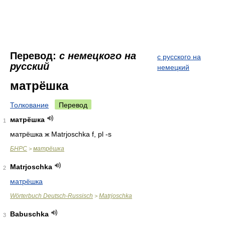
Перевод:
с немецкого на
с русского на
русский
немецкий
матрёшка
Толкование
Перевод
матрёшка
1
матрёшка ж Matrjoschka f, pl -s
БНРС
матрёшка
>
Matrjoschka
2
матрёшка
Wörterbuch Deutsch-Russisch
Matrjoschka
>
Babuschka
3