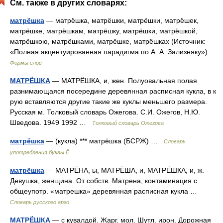
См. также в других словарях:
матрёшка
— матрёшка, матрёшки, матрёшки, матрёшек,
матрёшке, матрёшкам, матрёшку, матрёшки, матрёшкой,
матрёшкою, матрёшками, матрёшке, матрёшках (Источник:
«Полная акцентуированная парадигма по А. А. Зализняку») …
Формы слов
МАТРЁШКА
— МАТРЁШКА, и, жен. Полуовальная полая
разнимающаяся посередине деревянная расписная кукла, в к
рую вставляются другие такие же куклы меньшего размера.
Русская м. Толковый словарь Ожегова. С.И. Ожегов, Н.Ю.
Шведова. 1949 1992 …
Толковый словарь Ожегова
матрёшка
— (кукла) *** матрёшка (БСРЖ) …
Словарь
употребления буквы Ё
матрёшка
— МАТРЁНА, ы, МАТРЁША, и, МАТРЁШКА, и, ж.
Девушка, женщина. От собств. Матрена; контаминация с
общеупотр. «матрешка» деревянная расписная кукла …
Словарь русского арго
МАТРЁШКА
— с кувалдой. Жарг. мол. Шутл. ирон. Дорожная