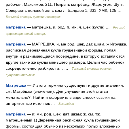
рабочая. Максимов, 211. Покрыть матрёшку. Жарг. угол. Шутл.
Совершить половой акт с кем л. Балдаев 1, 333; УМК, 125 …
Большой словарь русских поговорок
матрёшка
— матрёшка, и, род. п. мн. ч. шек (кукла) …
Русский
орфографический словарь
матрёшка
— МАТРЁШКА, и, мн род. шек, дат. шкам, ж Игрушка,
расписная деревянная кукла грушевидной формы, полая
внутри и разнимающаяся посередине, в которую вставляются
другие такие же куклы меньшего размера. Целый час ребенок
сосредоточенно разбирал и… …
Толковый словарь русских
существительных
Матрёшка
— У этого термина существуют и другие значения,
см. Матрёшка (значения). Для улучшения этой статьи
желательно?: Найти и оформить в виде сносок ссылки на
авторитетные источник …
Википедия
матрёшка
— и; мн. род. шек, дат. шкам; ж. см. тж.
матрёшечный 1) Деревянная расписная кукла грушевидной
формы, состоящая обычно из нескольких полых вложенных