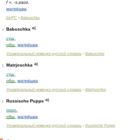
f =
, -s
разг.
матрёшка
БНРС
Babuschka
>
Babuschka
4
сущ.
общ.
матрёшка
Универсальный немецко-русский словарь
Babuschka
>
Matrjoschka
5
сущ.
общ.
матрёшка
Универсальный немецко-русский словарь
Matrjoschka
>
Russische Puppe
6
прил.
общ.
матрёшка
Универсальный немецко-русский словарь
Russische Puppe
>