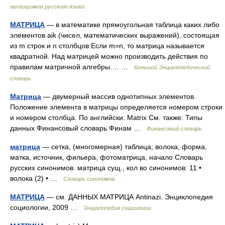
галлицизмов русского языка
МАТРИЦА
— в математике прямоугольная таблица каких либо
элементов aik (чисел, математических выражений), состоящая
из m строк и n столбцов:Если m=n, то матрица называется
квадратной. Над матрицей можно производить действия по
правилам матричной алгебры.… …
Большой Энциклопедический
словарь
Матрица
— двумерный массив однотипных элементов.
Положение элемента в матрицы определяется номером строки
и номером столбца. По английски: Matrix См. также: Типы
данных Финансовый словарь Финам …
Финансовый словарь
матрица
— сетка, (многомерная) таблица; волока, форма,
матка, источник, фильера, фотоматрица, начало Словарь
русских синонимов. матрица сущ., кол во синонимов: 11 •
волока (2) • …
Словарь синонимов
МАТРИЦА
— см. ДАННЫХ МАТРИЦА Antinazi. Энциклопедия
социологии, 2009 …
Энциклопедия социологии