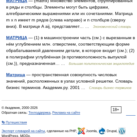
МАТРИЦА
— (matrix) Множество элементов, сгруппированных
в ряды и столбцы. Элементы могут быть цифрами,
алгебраическими выражениями или их сочетаниями. Матрица
m х n имеет m рядов (слева направо) и n столбцов (сверху
вниз). В матрице А аij, представляет… …
Экономический словарь
МАТРИЦА
— (1) в машиностроении часть (см.) с вырезанным в
нём углублением млн. отверстием, соответствующим форме
обрабатываемой давлением детали, в которое входит (см.); (2)
в полиграфии углублённая (в противоположность выпуклой
(см.)), предназначенная… …
Большая политехническая энциклопедия
Матрица
— пространственная совокупность числовых
значений, расположенных в узлах условной решетки. Словарь
бизнес терминов. Академик.ру. 2001 …
Словарь бизнес-терминов
© Академик, 2000-2026
18+
Обратная связь:
Техподдержка
,
Реклама на сайте
👣 Путешествия
Экспорт словарей на сайты
, сделанные на PHP,
Joomla,
Drupal,
WordPress, MODx.