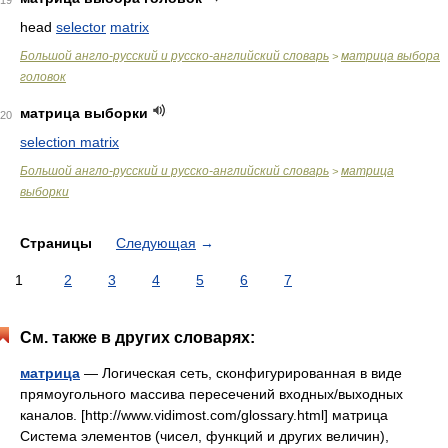
19
head
selector
matrix
Большой англо-русский и русско-английский словарь
матрица выбора
>
головок
матрица выборки
20
selection matrix
Большой англо-русский и русско-английский словарь
матрица
>
выборки
Страницы
Следующая
→
1
2
3
4
5
6
7
См. также в других словарях:
матрица
— Логическая сеть, сконфигурированная в виде
прямоугольного массива пересечений входных/выходных
каналов. [http://www.vidimost.com/glossary.html] матрица
Система элементов (чисел, функций и других величин),