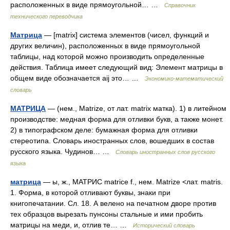
расположенных в виде прямоугольной… …
Справочник
технического переводчика
Матрица
— [matrix] система элементов (чисел, функций и
других величин), расположенных в виде прямоугольной
таблицы, над которой можно производить определенные
действия. Таблица имеет следующий вид: Элемент матрицы в
общем виде обозначается aij это… …
Экономико-математический
словарь
МАТРИЦА
— (нем., Matrize, от лат. matrix матка). 1) в литейном
производстве: медная форма для отливки букв, а также монет.
2) в типографском деле: бумажная форма для отливки
стереотипа. Словарь иностранных слов, вошедших в состав
русского языка. Чудинов… …
Словарь иностранных слов русского
языка
матрица
— ы, ж., МАТРИС matrice f., нем. Matrize <лат. matris.
1. Форма, в которой отливают буквы, знаки при
книгопечатании. Сл. 18. А велено на печатном дворе против
тех образцов вырезать пунсоны стальные и ими пробить
матрицы на меди, и, отлив те… …
Исторический словарь