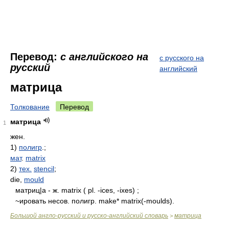
Перевод:
с английского на
с русского на
русский
английский
матрица
Толкование
Перевод
матрица
1
жен.
1)
полигр
.;
мат
.
matrix
2)
тех.
stencil
;
die,
mould
матриц|а - ж. matrix ( pl. -ices, -ixes) ;
~ировать несов. полигр. make* matrix(-moulds).
Большой англо-русский и русско-английский словарь
матрица
>