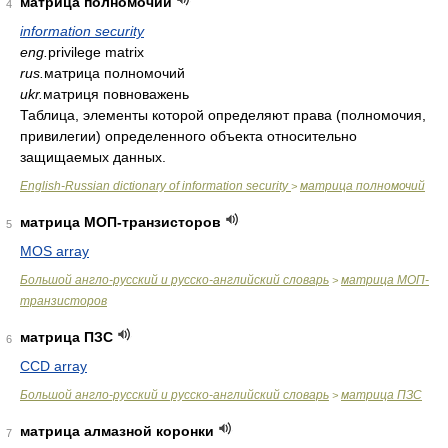
матрица полномочий
4
information security
eng.
privilege matrix
rus.
матрица полномочий
ukr.
матриця повноважень
Таблица, элементы которой определяют права (полномочия,
привилегии) определенного объекта относительно
защищаемых данных.
English-Russian dictionary of information security
матрица полномочий
>
матрица МОП-транзисторов
5
MOS array
Большой англо-русский и русско-английский словарь
матрица МОП-
>
транзисторов
матрица ПЗС
6
CCD array
Большой англо-русский и русско-английский словарь
матрица ПЗС
>
матрица алмазной коронки
7