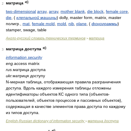
матрица
2
two-dimensional
array
,
array
,
mother blank
,
die block
,
female core
,
die
,
(
клепальной машины
)
dolly, master form, matrix, master
полигр.,
mat
,
female mold
,
mold
,
nib
,
plane
,
(
фонограммы
)
stamper, swage, table
Англо-русский словарь технических терминов
матрица
>
матрица доступа
3
information security
eng.
access matrix
rus.
матрица доступа
ukr.
матриця доступу
N-мерная таблица, отображающая правила разграничения
доступа. Вдоль каждого измерения таблицы отложены
идентификаторы объектов КС одного типа (объектов-
пользователей, объектов процессов и пассивных объектов),
содержащая в качестве элементов права доступа по каждому
из типов доступа.
English-Russian dictionary of information security
матрица доступа
>