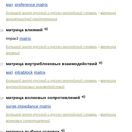
мат
.
preference matrix
Большой англо-русский и русско-английский словарь
матрица
>
вероятностей предпочтения
матрица влияний
16
impact
matrix
Большой англо-русский и русско-английский словарь
матрица
>
влияний
матрица внутриблоковых взаимодействий
17
мат
.
intrablock
matrix
Большой англо-русский и русско-английский словарь
матрица
>
внутриблоковых взаимодействий
матрица волновых сопротивлений
18
surge impedance matrix
Большой англо-русский и русско-английский словарь
матрица
>
волновых сопротивлений
матрица выбора головок