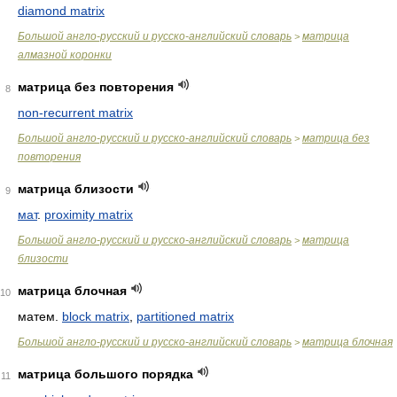
diamond matrix
Большой англо-русский и русско-английский словарь
матрица
>
алмазной коронки
матрица без повторения
8
non-recurrent matrix
Большой англо-русский и русско-английский словарь
матрица без
>
повторения
матрица близости
9
мат
.
proximity matrix
Большой англо-русский и русско-английский словарь
матрица
>
близости
матрица блочная
10
матем.
block matrix
,
partitioned matrix
Большой англо-русский и русско-английский словарь
матрица блочная
>
матрица большого порядка
11