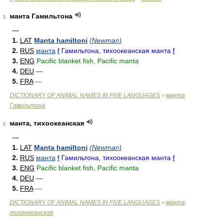
манта Гамильтона
5
—
1.
LAT
Manta hamiltoni
(Newman)
2.
RUS
манта
f
Гамильтона, тихоокеанская манта
f
3.
ENG
Pacific blanket fish, Pacific manta
4.
DEU
—
5.
FRA
—
DICTIONARY OF ANIMAL NAMES IN FIVE LANGUAGES
манта
>
Гамильтона
манта, тихоокеанская
6
—
1.
LAT
Manta hamiltoni
(Newman)
2.
RUS
манта
f
Гамильтона, тихоокеанская манта
f
3.
ENG
Pacific blanket fish, Pacific manta
4.
DEU
—
5.
FRA
—
DICTIONARY OF ANIMAL NAMES IN FIVE LANGUAGES
манта,
>
тихоокеанская