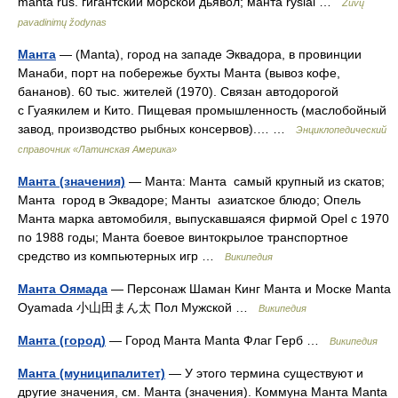
manta rus. гигантский морской дьявол; манта ryšiai …
Žuvų
pavadinimų žodynas
Манта
— (Manta), город на западе Эквадора, в провинции
Манаби, порт на побережье бухты Манта (вывоз кофе,
бананов). 60 тыс. жителей (1970). Связан автодорогой
с Гуаякилем и Кито. Пищевая промышленность (маслобойный
завод, производство рыбных консервов).… …
Энциклопедический
справочник «Латинская Америка»
Манта (значения)
— Манта: Манта самый крупный из скатов;
Манта город в Эквадоре; Манты азиатское блюдо; Опель
Манта марка автомобиля, выпускавшаяся фирмой Opel с 1970
по 1988 годы; Манта боевое винтокрылое транспортное
средство из компьютерных игр …
Википедия
Манта Оямада
— Персонаж Шаман Кинг Манта и Моске Manta
Oyamada 小山田まん太 Пол Мужской …
Википедия
Манта (город)
— Город Манта Manta Флаг Герб …
Википедия
Манта (муниципалитет)
— У этого термина существуют и
другие значения, см. Манта (значения). Коммуна Манта Manta