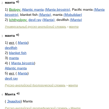
манта
2
1)
Biology:
Atlantic manta
(Manta birostris)
, Pacific manta
(Manta
birostris)
, blanket fish
(Manta)
, manta
(Mobulidae)
2)
Ichthyology:
devil ray
(Manta)
, devilfish
(Manta)
Универсальный русско-английский словарь
манта
>
манта
3
1)
ихт.
(
Manta
)
devilfish
2)
blanket fish
3)
manta
4)
(
Manta birostris
)
Atlantic manta
5)
ихт.
(
Manta
)
devil ray
Русско-английский биологический словарь
манта
>
Манта
4
(
Эквадор
)
Manta
Русско-английский географический словарь
Манта
>