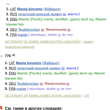
—
1.
LAT
Manta birostris
(Walbaum)
2.
RUS
гигантский морской дьявол
m
, манта
f
3.
ENG
Atlantic [Pacific] manta, devilfish, (giant) devil ray, Atlantic
blanket fish
4.
DEU
Teufelsrochen
m
, Riesenmanta
m
5.
FRA
mante
f
atlantique, diable
m
de mer
DICTIONARY OF ANIMAL NAMES IN FIVE LANGUAGES
дьявол,
>
гигантский морской
776
16
1.
LAT
Manta birostris
(Walbaum)
2.
RUS
гигантский морской дьявол
m
, манта
f
3.
ENG
Atlantic [Pacific] manta, devilfish, (giant) devil ray, Atlantic
blanket fish
4.
DEU
Teufelsrochen
m
, Riesenmanta
m
5.
FRA
mante
f
atlantique, diable
m
de mer
DICTIONARY OF ANIMAL NAMES IN FIVE LANGUAGES
776
>
См. также в других словарях: