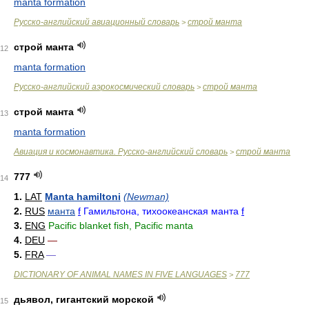
manta formation
Русско-английский авиационный словарь
строй манта
>
строй манта
12
manta formation
Русско-английский аэрокосмический словарь
строй манта
>
строй манта
13
manta formation
Авиация и космонавтика. Русско-английский словарь
строй манта
>
777
14
1.
LAT
Manta hamiltoni
(Newman)
2.
RUS
манта
f
Гамильтона, тихоокеанская манта
f
3.
ENG
Pacific blanket fish, Pacific manta
4.
DEU
—
5.
FRA
—
DICTIONARY OF ANIMAL NAMES IN FIVE LANGUAGES
777
>
дьявол, гигантский морской
15