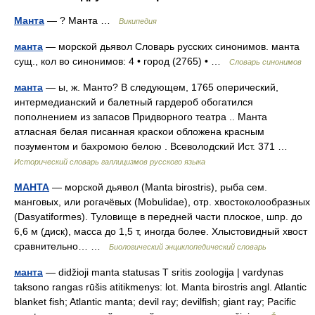
Манта
— ? Манта …
Википедия
манта
— морской дьявол Словарь русских синонимов. манта
сущ., кол во синонимов: 4 • город (2765) • …
Словарь синонимов
манта
— ы, ж. Манто? В следующем, 1765 оперический,
интермедианский и балетный гардероб обогатился
пополнением из запасов Придворного театра .. Манта
атласная белая писанная краскои обложена красным
позументом и бахромою белою . Всеволодский Ист. 371 …
Исторический словарь галлицизмов русского языка
МАНТА
— морской дьявол (Manta birostris), рыба сем.
манговых, или рогачёвых (Mobulidae), отр. хвостоколообразных
(Dasyatiformes). Туловище в передней части плоское, шпр. до
6,6 м (диск), масса до 1,5 т, иногда более. Хлыстовидный хвост
сравнительно… …
Биологический энциклопедический словарь
манта
— didžioji manta statusas T sritis zoologija | vardynas
taksono rangas rūšis atitikmenys: lot. Manta birostris angl. Atlantic
blanket fish; Atlantic manta; devil ray; devilfish; giant ray; Pacific