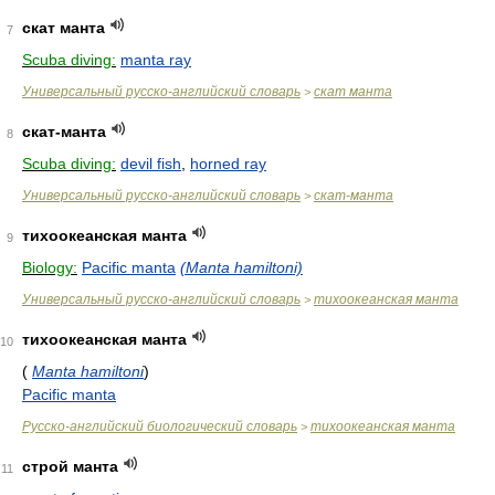
скат манта
7
Scuba diving:
manta ray
Универсальный русско-английский словарь
скат манта
>
скат-манта
8
Scuba diving:
devil fish
,
horned ray
Универсальный русско-английский словарь
скат-манта
>
тихоокеанская манта
9
Biology:
Pacific manta
(Manta hamiltoni)
Универсальный русско-английский словарь
тихоокеанская манта
>
тихоокеанская манта
10
(
Manta hamiltoni
)
Pacific manta
Русско-английский биологический словарь
тихоокеанская манта
>
строй манта
11