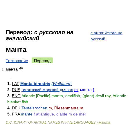
Перевод:
с русского на
с английского на
английский
русский
манта
Толкование
Перевод
манта
1
—
1.
LAT
Manta birostris
(Walbaum)
2.
RUS
гигантский морской дьявол
m
, манта
f
3.
ENG
Atlantic [Pacific] manta, devilfish, (giant) devil ray, Atlantic
blanket fish
4.
DEU
Teufelsrochen
m
, Riesenmanta
m
5.
FRA
mante
f
atlantique, diable
m
de mer
DICTIONARY OF ANIMAL NAMES IN FIVE LANGUAGES
манта
>