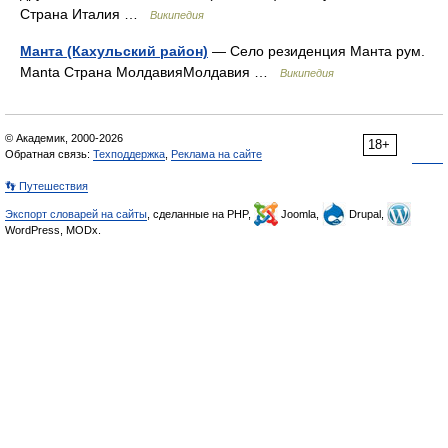
Страна Италия …
Википедия
Манта (Кахульский район)
— Село резиденция Манта рум.
Manta Страна МолдавияМолдавия …
Википедия
© Академик, 2000-2026
18+
Обратная связь:
Техподдержка
,
Реклама на сайте
👣 Путешествия
Экспорт словарей на сайты
, сделанные на PHP,
Joomla,
Drupal,
WordPress, MODx.