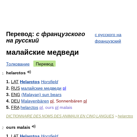
Перевод:
с французского
с русского на
на русский
французский
малайские медведи
Толкование
Перевод
helarctos
1
1.
LAT
Helarctos
Horsfield
2.
RUS
малайские медведи
pl
3.
ENG
(Malayan) sun bears
4.
DEU
Malayenbären
pl
, Sonnenbären
pl
5.
FRA
helarctos
pl
, ours
pl
malais
DICTIONNAIRE DES NOMS DES ANIMAUX EN CINQ LANGUES
helarctos
>
ours malais
2
1.
LAT
Helarctos
Horsfield