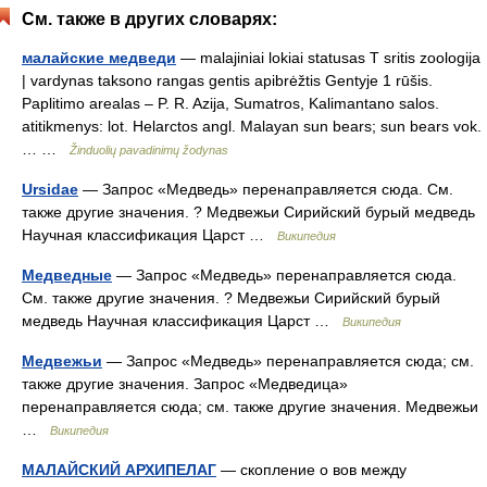
См. также в других словарях:
малайские медведи
— malajiniai lokiai statusas T sritis zoologija
| vardynas taksono rangas gentis apibrėžtis Gentyje 1 rūšis.
Paplitimo arealas – P. R. Azija, Sumatros, Kalimantano salos.
atitikmenys: lot. Helarctos angl. Malayan sun bears; sun bears vok.
… …
Žinduolių pavadinimų žodynas
Ursidae
— Запрос «Медведь» перенаправляется сюда. Cм.
также другие значения. ? Медвежьи Сирийский бурый медведь
Научная классификация Царст …
Википедия
Медведные
— Запрос «Медведь» перенаправляется сюда.
Cм. также другие значения. ? Медвежьи Сирийский бурый
медведь Научная классификация Царст …
Википедия
Медвежьи
— Запрос «Медведь» перенаправляется сюда; см.
также другие значения. Запрос «Медведица»
перенаправляется сюда; см. также другие значения. Медвежьи
…
Википедия
МАЛАЙСКИЙ АРХИПЕЛАГ
— скопление о вов между