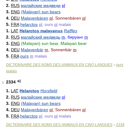
2.
RUS
малайские медведи
pl
3.
ENG
(Malayan) sun bears
4.
DEU
Malayenbären
pl
, Sonnenbären
pl
5.
FRA
helarctos
pl
, ours
pl
malais
1.
LAT
Helarctos malayanus
Raffles
2.
RUS
малайский медведь
m
, бируанг
m
3.
ENG
(Malayan) sun bear, Malayan bear
4.
DEU
Malayenbär
m
, Sonnenbär
m
5.
FRA
ours
m
malais
DICTIONNAIRE DES NOMS DES ANIMAUX EN CINQ LANGUES
ours
>
malais
2334
3
1.
LAT
Helarctos
Horsfield
2.
RUS
малайские медведи
pl
3.
ENG
(Malayan) sun bears
4.
DEU
Malayenbären
pl
, Sonnenbären
pl
5.
FRA
helarctos
pl
, ours
pl
malais
DICTIONNAIRE DES NOMS DES ANIMAUX EN CINQ LANGUES
2334
>