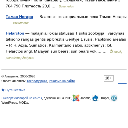
города Кучинг, Кота Кинабалу, Сандакан, Тавау Население 5
764 790 Плотность 29,0 …
Википедия
Таман Негара
— Влажные экваториальные леса Таман Негары
…
Википедия
Helarctos
— malajiniai lokiai statusas T sritis zoologija | vardynas
taksono rangas gentis apibrėžtis Gentyje 1 rūšis. Paplitimo arealas
– P. R. Azija, Sumatros, Kalimantano salos. atitikmenys: lot.
Helarctos angl. Malayan sun bears; sun bears vok.… …
Žinduolių
pavadinimų žodynas
© Академик, 2000-2026
18+
Обратная связь:
Техподдержка
,
Реклама на сайте
👣 Путешествия
Экспорт словарей на сайты
, сделанные на PHP,
Joomla,
Drupal,
WordPress, MODx.