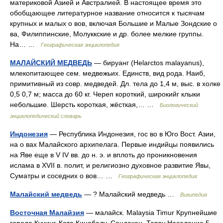
материковой Азией и Австралией. В настоящее время это
обобщающее литературное название относится к тысячам
крупных и малых о вов, включая Большие и Малые Зондские о
ва, Филиппинские, Молуккские и др. более мелкие группы.
На… …
Географическая энциклопедия
МАЛАЙСКИЙ МЕДВЕДЬ
— бируанг (Helarctos malayanus),
млекопитающее сем. медвежьих. Единств, вид рода. Наиб,
примитивный из совр. медведей. Дл. тела до 1,4 м, выс. в холке
0,5 0,7 м; масса до 60 кг. Череп короткий, широкийг клыки
небольшие. Шерсть короткая, жёсткая,… …
Биологический
энциклопедический словарь
Индонезия
— Республика Индонезия, гос во в Юго Вост. Азии,
на о вах Малайского архипелага. Первые индийцы появились
на Яве еще в V IV вв. до н. э. и вплоть до проникновения
ислама в XVII в. полит, и религиозно духовное развитие Явы,
Суматры и соседних о вов… …
Географическая энциклопедия
Малайский медведь
— ? Малайский медведь …
Википедия
Восточная Малайзия
— малайск. Malaysia Timur Крупнейшие