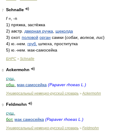
Schnalle
7
f =
, -n
1)
пряжка, застёжка
2)
австр.
дверная ручка
,
щеколда
3)
охот.
половой
орган
самки
(
собак, волков, лис
)
4)
ю.-нем.
груб.
шлюха, проститутка
5)
ю.-нем. мак-самосейка
БНРС
Schnalle
>
Ackermohn
8
сущ.
общ.
мак-самосейка
(Papaver rhoeas L.)
Универсальный немецко-русский словарь
Ackermohn
>
Feldmohn
9
сущ.
бот.
мак самосейка
(Papaver rhoeas L.)
Универсальный немецко-русский словарь
Feldmohn
>