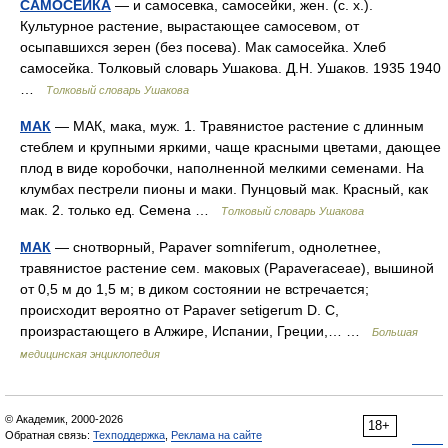
САМОСЕЙКА
— и самосевка, самосейки, жен. (с. х.).
Культурное растение, вырастающее самосевом, от
осыпавшихся зерен (без посева). Мак самосейка. Хлеб
самосейка. Толковый словарь Ушакова. Д.Н. Ушаков. 1935 1940
…
Толковый словарь Ушакова
МАК
— МАК, мака, муж. 1. Травянистое растение с длинным
стеблем и крупными яркими, чаще красными цветами, дающее
плод в виде коробочки, наполненной мелкими семенами. На
клумбах пестрели пионы и маки. Пунцовый мак. Красный, как
мак. 2. только ед. Семена …
Толковый словарь Ушакова
МАК
— снотворный, Papaver somniferum, однолетнее,
травянистое растение сем. маковых (Papaveraceae), вышиной
от 0,5 м до 1,5 м; в диком состоянии не встречается;
происходит вероятно от Papaver setigerum D. С,
произрастающего в Алжире, Испании, Греции,… …
Большая
медицинская энциклопедия
© Академик, 2000-2026
18+
Обратная связь:
Техподдержка
,
Реклама на сайте