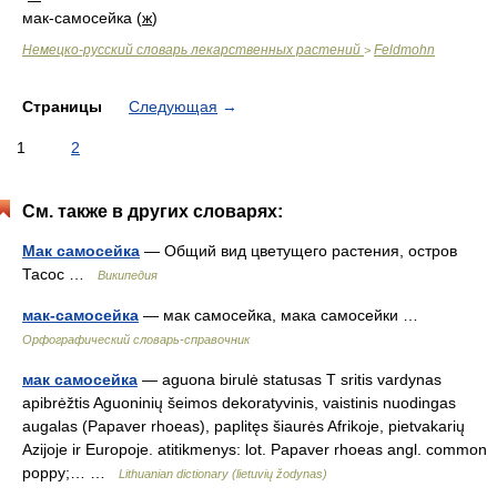
мак-самосейка (
ж
)
Немецко-русский словарь лекарственных растений
Feldmohn
>
Страницы
Следующая
→
1
2
См. также в других словарях:
Мак самосейка
— Общий вид цветущего растения, остров
Тасос …
Википедия
мак-самосейка
— мак самосейка, мака самосейки …
Орфографический словарь-справочник
мак самосейка
— aguona birulė statusas T sritis vardynas
apibrėžtis Aguoninių šeimos dekoratyvinis, vaistinis nuodingas
augalas (Papaver rhoeas), paplitęs šiaurės Afrikoje, pietvakarių
Azijoje ir Europoje. atitikmenys: lot. Papaver rhoeas angl. common
poppy;… …
Lithuanian dictionary (lietuvių žodynas)