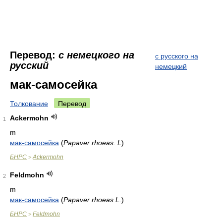
Перевод:
с немецкого на
с русского на
русский
немецкий
мак-самосейка
Толкование
Перевод
Ackermohn
1
m
мак-самосейка
(
Papaver rhoeas. L
)
БНРС
Ackermohn
>
Feldmohn
2
m
мак-самосейка
(
Papaver rhoeas L.
)
БНРС
Feldmohn
>