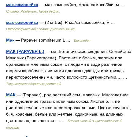
мак-самосейка
— мак самосе/йка, ма/ка самосе/йки, м …
Слитно. Раздельно. Через дефис.
мак-самосейка
— (2 м 1 ж), Р. ма/ка самосе/йки, м …
Орфографический словарь русского языка
Мак
— Papaver somniferum L …
Википедия
МАК (PAPAVER L.)
— см. Ботанические сведения. Семейство
Маковых (Papaveraceae). Растения с белым, желтым или
оранжевым млечным соком, с плодами в виде различной
формы коробочек, листьями однажды дважды или трижды
перисторассеченными, часто волосисто щетинистыми.… …
Токсикология ядовитых растений
МАК
— (Papaver), род растений сем. маковых. Многолетние
или однолетние травы с млечным соком. Листья б. ч. пе
ристорассечённые или перистораздель ные. Цветки крупные,
б. ч. красные, белые или жёлтые, одиночные, на длинных
цветоносах; опыляются… …
Биологический энциклопедический
словарь