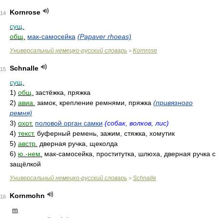
Kornrose
14
сущ.
общ.
мак-самосейка
(Papaver rhoeas)
Универсальный немецко-русский словарь
Kornrose
>
Schnalle
15
сущ.
1)
общ.
застёжка, пряжка
2)
авиа.
замок, крепление ремнями, пряжка
(привязного
ремня)
3)
охот.
половой орган самки
(собак, волков, лис)
4)
текст.
буферный ремень, зажим, стяжка, хомутик
5)
австр.
дверная ручка, щеколда
6)
ю.-нем.
мак-самосейка, проститутка, шлюха, дверная ручка с
защёлкой
Универсальный немецко-русский словарь
Schnalle
>
Kornmohn
16
m