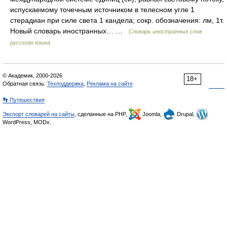
испускаемому точечным источником в телесном угле 1
стерадиан при силе света 1 кандела; сокр. обозначения: лм, 1т.
Новый словарь иностранных… …
Словарь иностранных слов
русского языка
© Академик, 2000-2026
18+
Обратная связь:
Техподдержка
,
Реклама на сайте
👣 Путешествия
Экспорт словарей на сайты
, сделанные на PHP,
Joomla,
Drupal,
WordPress, MODx.