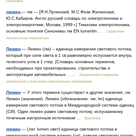
синонимов
люмен
— лм — [Я.Н.Лугинский, М.С.Фези Жилинская,
Ю.С.Кабиров. Англо русский словарь по электротехнике и
электроэнергетике, Москва, 1999 г.] Тематики электротехника,
основные понятия Синонимы лм EN lumenlm …
Справочник
технического переводчика
Люмен
— Люмен (лм) – единица измерения светового потока,
который при силе света в 1 св равномерно испускается внутрь
телесного угла в 1 стер. [Словарь основных терминов,
необходимых при проектировании, строительстве и
эксплуатации автомобильных… …
Энциклопедия терминов,
определений и пояснений строительных материалов
Люмен
— У этого термина существуют и другие значения, см.
Люмен (значения). Люмен (обозначение: лм, lm) единица
измерения светового потока в Международной системе единиц
(СИ). Один люмен равен световому потоку, испускаемому
точечным изотропным источником …
Википедия
люмен
— (лат. lumen свет) единица светового потока в
международной системе единиц (си), равная световому потоку,