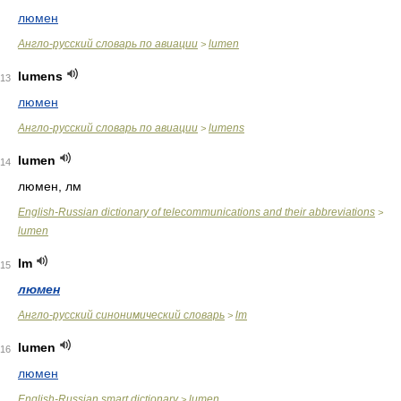
люмен
Англо-русский словарь по авиации
lumen
>
lumens
13
люмен
Англо-русский словарь по авиации
lumens
>
lumen
14
люмен, лм
English-Russian dictionary of telecommunications and their abbreviations
>
lumen
lm
15
люмен
Англо-русский синонимический словарь
lm
>
lumen
16
люмен
English-Russian smart dictionary
lumen
>