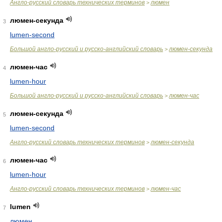
Англо-русский словарь технических терминов
люмен
>
люмен-секунда
3
lumen-second
Большой англо-русский и русско-английский словарь
люмен-секунда
>
люмен-час
4
lumen-hour
Большой англо-русский и русско-английский словарь
люмен-час
>
люмен-секунда
5
lumen-second
Англо-русский словарь технических терминов
люмен-секунда
>
люмен-час
6
lumen-hour
Англо-русский словарь технических терминов
люмен-час
>
lumen
7
люмен