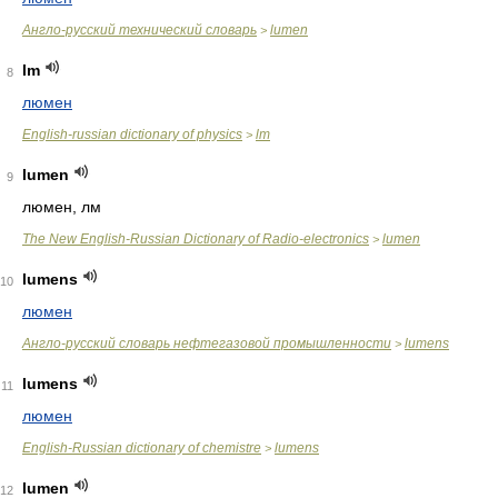
Англо-русский технический словарь
lumen
>
lm
8
люмен
English-russian dictionary of physics
lm
>
lumen
9
люмен, лм
The New English-Russian Dictionary of Radio-electronics
lumen
>
lumens
10
люмен
Англо-русский словарь нефтегазовой промышленности
lumens
>
lumens
11
люмен
English-Russian dictionary of chemistre
lumens
>
lumen
12