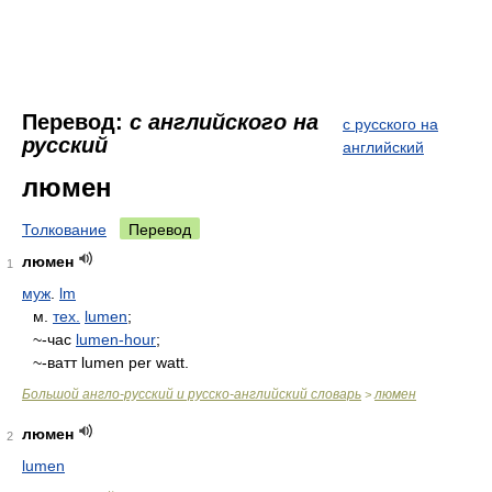
Перевод:
с английского на
с русского на
русский
английский
люмен
Толкование
Перевод
люмен
1
муж
.
lm
м.
тех.
lumen
;
~-час
lumen-hour
;
~-ватт lumen per watt.
Большой англо-русский и русско-английский словарь
люмен
>
люмен
2
lumen