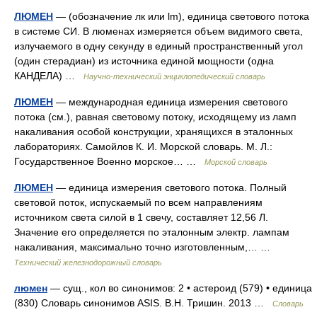
ЛЮМЕН
— (обозначение лк или lm), единица светового потока
в системе СИ. В люменах измеряется объем видимого света,
излучаемого в одну секунду в единый пространственный угол
(один стерадиан) из источника единой мощности (одна
КАНДЕЛА) …
Научно-технический энциклопедический словарь
ЛЮМЕН
— международная единица измерения светового
потока (см.), равная световому потоку, исходящему из ламп
накаливания особой конструкции, хранящихся в эталонных
лабораториях. Самойлов К. И. Морской словарь. М. Л.:
Государственное Военно морское… …
Морской словарь
ЛЮМЕН
— единица измерения светового потока. Полный
световой поток, испускаемый по всем направлениям
источником света силой в 1 свечу, составляет 12,56 Л.
Значение его определяется по эталонным электр. лампам
накаливания, максимально точно изготовленным,… …
Технический железнодорожный словарь
люмен
— сущ., кол во синонимов: 2 • астероид (579) • единица
(830) Словарь синонимов ASIS. В.Н. Тришин. 2013 …
Словарь