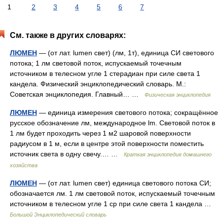
1
2
3
4
5
6
7
См. также в других словарях:
ЛЮМЕН
— (от лат. lumen свет) (лм, 1т), единица СИ светового
потока; 1 лм световой поток, испускаемый точечным
источником в телесном угле 1 стерадиан при силе света 1
кандела. Физический энциклопедический словарь. М.:
Советская энциклопедия. Главный… …
Физическая энциклопедия
ЛЮМЕН
— единица измерения светового потока; сокращённое
русское обозначение лм, международное lm. Световой поток в
1 лм будет проходить через 1 м2 шаровой поверхности
радиусом в 1 м, если в центре этой поверхности поместить
источник света в одну свечу.… …
Краткая энциклопедия домашнего
хозяйства
ЛЮМЕН
— (от лат. lumen свет) единица светового потока СИ;
обозначается лм. 1 лм световой поток, испускаемый точечным
источником в телесном угле 1 ср при силе света 1 кандела …
Большой Энциклопедический словарь