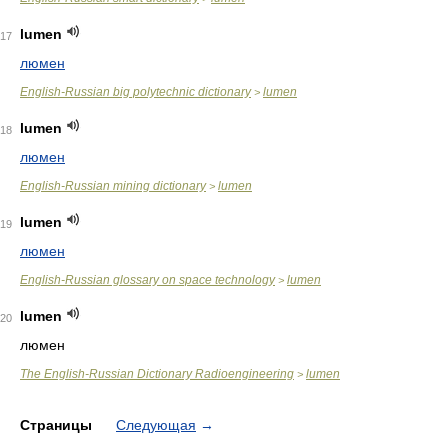
lumen
17
люмен
English-Russian big polytechnic dictionary
lumen
>
lumen
18
люмен
English-Russian mining dictionary
lumen
>
lumen
19
люмен
English-Russian glossary on space technology
lumen
>
lumen
20
люмен
The English-Russian Dictionary Radioengineering
lumen
>
Страницы
Следующая
→