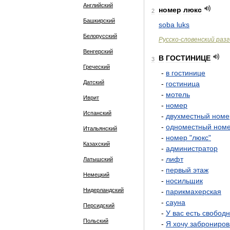
Английский
номер
люкс
2
Башкирский
soba
luks
Белорусский
Русско
-
словенский
разг
Венгерский
В
ГОСТИНИЦЕ
3
Греческий
-
в
гостинице
Датский
-
гостиница
-
мотель
Иврит
-
номер
Испанский
-
двухместный
номе
-
одноместный
ном
Итальянский
-
номер
"
люкс
"
Казахский
-
администратор
-
лифт
Латышский
-
первый
этаж
Немецкий
-
носильщик
Нидерландский
-
парикмахерская
-
сауна
Персидский
-
У
вас
есть
свобод
Польский
-
Я
хочу
заброниров