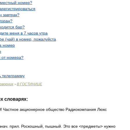
хместный
номер
?
арегистрироваться
н
завтрак
?
торан
?
ходится
бар
?
дите
меня
в
7
часов
утра
фе
(
чай
)
в
номер
,
пожалуйста
а
номер
ю
ч
от
номера
?
ь
телеграмму
оворник
В
ГОСТИНИЦЕ
>
их
словарях:
M
Частное
акционерное
общество
Радиокомпания
Люкс
знач
.
прил
.
Роскошный
,
пышный
.
Это
все
<
предметы
>
нужно