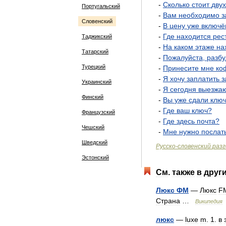
-
Сколько
стоит
дву
Португальский
-
Вам
необходимо
з
Словенский
-
В
цену
уже
включё
-
Где
находится
рес
Таджикский
-
На
каком
этаже
на
Татарский
-
Пожалуйста
,
разбу
Турецкий
-
Принесите
мне
ко
-
Я
хочу
заплатить
з
Украинский
-
Я
сегодня
выезжа
Финский
-
Вы
уже
сдали
клю
-
Где
ваш
ключ
?
Французский
-
Где
здесь
почта
?
Чешский
-
Мне
нужно
послат
Шведский
Русско
-
словенский
разг
Эстонский
См
.
также
в
друг
Люкс
ФМ
—
Люкс
F
Страна
…
Википедия
люкс
—
luxe
m
.
1
.
в