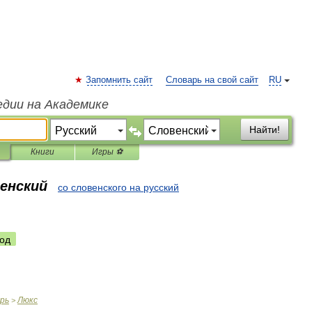
Запомнить сайт
Словарь на свой сайт
RU
едии на Академике
Найти!
Книги
Игры ⚽
венский
со словенского на русский
од
рь
Люкс
>