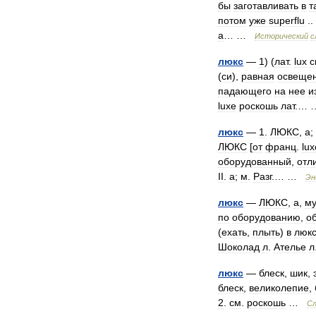
бы
заготавливать
в
т
потом
уже
superflu
.. 
а
… …
Исторический
с
люкс
—
1
) (
лат
.
lux
с
(
си
),
равная
освеще
падающего
на
нее
и
luxe
роскошь
лат
.…
люкс
—
1
.
ЛЮКС
,
а
;
ЛЮКС
[
от
франц
.
lux
оборудованный
,
отл
II
.
а
;
м
.
Разг
.… …
Эн
люкс
—
ЛЮКС
,
а
,
м
по
оборудованию
,
о
(
ехать
,
плыть
)
в
люк
Шоколад
л
.
Ателье
л
люкс
—
блеск
,
шик
,
блеск
,
великолепие
,
2
.
см
.
роскошь
…
Сл