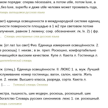
аком
порядке:
сперва
nécessaire
,
а
потом
utile
,
потом
luxe
,
а
,
без
luxe
,
superflu
и
даже
utile
человек
может
проживать
года
,
ловарь
галлицизмов
русского
языка
вет
)
единица
освещенности
в
международной
системе
единиц
нности
поверхности
площадью
в
1
м2
при
световом
потоке
злучения
,
равном
1
люмену
;
сокр
.
обозначения:
лк
,
lx
.
2
) (
фр
.
 …
Словарь
иностранных
слов
русского
языка
м
. [
от
лат
.
lux
свет
]
Физ
.
Единица
измерения
освещённости
.
2
.
e
роскошь
].
I
.
неизм
.;
в
зн
.
прил
.
Роскошно
,
комфортабельно
ичающийся
высоким
качеством
.
Купе
л
.
Каюта
л
.
Гостиница
л
.
циклопедический
словарь
уж
. (
спец
.).
Единица
освещённости
.
II
.
ЛЮКС
1
.
а
,
муж
.
Лучший
бслуживанию
номер
гостиницы
,
вагон
,
салон
,
каюта
.
Жить
се
.
2
.
неизм
.
Высшего
класса
,
разряда
,
сорта
.
Каюта
л
.
. |… …
Толковый
словарь
Ожегова
экстра
,
пышность
,
шик
модерн
,
роскошь
,
роскошный
,
шик
богатство
Словарь
русских
синонимов
.
люкс
1
.
см
.
роскошный
.
оварь
синонимов