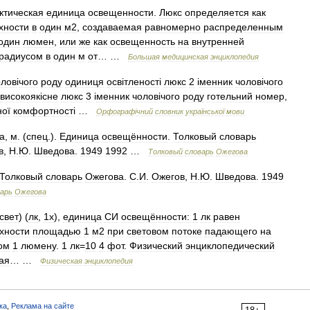
ктическая
единица
освещенности
.
Люкс
определяется
как
хности
в
один
м2
,
создаваемая
равномерно
распределенным
один
люмен
,
или
же
как
освещенность
на
внутренней
радиусом
в
один
м
от
… …
Большая
медицинская
энциклопедия
олов
і
чого
роду
одиниця
осв
і
тленост
і
люкс
2
і
менник
чолов
і
чого
високояк
і
сне
люкс
3
і
менник
чолов
і
чого
роду
готельний
номер
,
ої
комфортност
і …
Орфограф
і
чний
словник
української
мови
а
,
м
. (
спец
.).
Единица
освещённости
.
Толковый
словарь
в
,
Н
.
Ю
.
Шведова
.
1949
1992
…
Толковый
словарь
Ожегова
Толковый
словарь
Ожегова
.
С
.
И
.
Ожегов
,
Н
.
Ю
.
Шведова
.
1949
арь
Ожегова
свет
) (
лк
,
1х
),
единица
СИ
освещённости:
1
лк
равен
хности
площадью
1
м2
при
световом
потоке
падающего
на
ом
1
люмену
.
1
лк
=
10
4
фот
.
Физический
энциклопедический
ая
… …
Физическая
энциклопедия
ка
,
Реклама на сайте