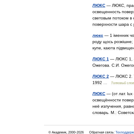
ЛЮКС
—
ЛЮКС
,
пра
освещенность
повер
световым
потоком
в
поверхности
шара
с
люкс
—
1
і
менник
ч
роду
щось
розк
і
шне
;
купе
,
каюта
п
і
двищен
ЛЮКС
1
—
ЛЮКС
1
,
Ожегова
.
С
.
И
.
Ожего
ЛЮКС
2
—
ЛЮКС
2
.
1992
…
Толковый
слов
ЛЮКС
— (
от
лат
.
lux
освещённости
повер
неё
излучения
,
равн
словарь
.
М
.
:
Советск
© Академик, 2000-2026
Обратная связь:
Техподдерж