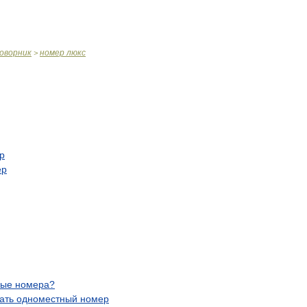
оворник
номер
люкс
>
р
ер
ные
номера
?
ать
одноместный
номер