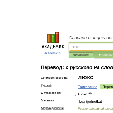
Словари и энциклоп
academic.ru
Толкования
Переводы
Перевод:
с русского на сло
люкс
Со словенского на:
Русский
Толкование
Перев
С русского на:
Люкс
1
Все языки
Lux
(
jednotka
)
Азербайджанский
Русско
-
словацкий
слова