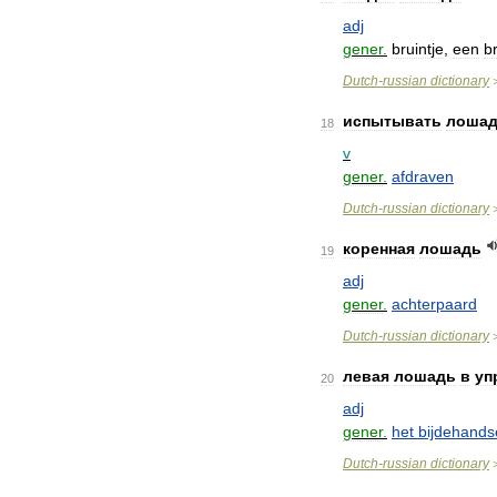
adj
gener
.
bruintje
,
een
b
Dutch
-
russian
dictionary
испытывать
лоша
18
v
gener
.
afdraven
Dutch
-
russian
dictionary
коренная
лошадь
19
adj
gener
.
achterpaard
Dutch
-
russian
dictionary
левая
лошадь
в
уп
20
adj
gener
.
het
bijdehands
Dutch
-
russian
dictionary