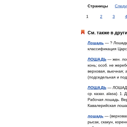
Страницы
След
1
2
3
См
.
также
в
друг
Лошадь
— ?
Лошад
классификация
Царс
ЛОШАДЬ
—
жен
.
ло
конь
;
особ
.
не
жереб
верховая
,
вьючная
;
(
подседельная
и
под
ЛОШАДЬ
—
ЛОШАД
ср
.
казах
.
alasa
).
1
.
Д
Рабочая
лошадь
.
Ве
Кавалерийская
лоша
лошадь
— (
верхова
рысак
,
скакун
,
корен