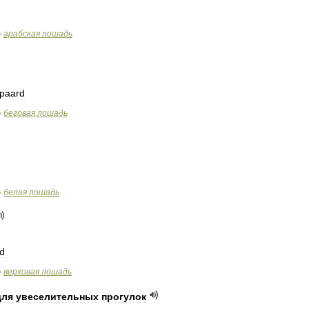
арабская
лошадь
>
paard
беговая
лошадь
>
белая
лошадь
>
rd
верховая
лошадь
>
для
увеселительных
прогулок