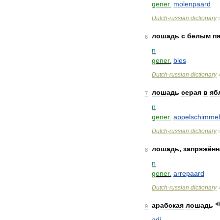
gener
.
molenpaard
Dutch
-
russian
dictionary
лошадь
с
белым
п
6
n
gener
.
bles
Dutch
-
russian
dictionary
лошадь
серая
в
яб
7
n
gener
.
appelschimmel
Dutch
-
russian
dictionary
лошадь
,
запряжённ
8
n
gener
.
arrepaard
Dutch
-
russian
dictionary
арабская
лошадь
9
adj