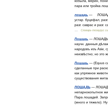
кобыла
,
мерин
,
пони
пара
или
тройка
лош
лошадь
—
ЛОША
устар
.
буцефал
,
разг
разг
.
саврас
и
разг
.
с
…
Словарь
-
тезаурус
с
Лошадь
—
ЛОШАДЬ
научн
.
данныя
дѣла
народовъ
изъ
Аз
і
и
,
с
неизвѣстно
;
но
это
ж
Лошадь
— (
Equus
c
сделанные
при
раск
как
упряжное
животн
существования
мита
ЛОШАДЬ
—
ЛОШАД
непарнокопытное
жи
Пара
лошадей
.
Запр
(
много
и
тяжело
).
Ну