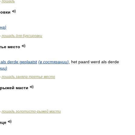
лошадь
>
ровки
дна
)
лошадь
для
буксировки
>
тье
место
als
derde
geplaatst
(
в
состязании
)
,
het
paard
werd
als
derde
нии
)
лошадь
заняла
третье
место
>
рыжей
масти
лошадь
золотисто
-
рыжей
масти
>
ице