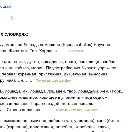
ующая
→
4
5
их
словарях:
ь
домашняя
Лошадь
домашняя
(
Equus
caballus
)
Научная
тво:
Животные
Тип:
Хордовые
…
Википедия
шадка
,
дочка
,
душка
;
лошаденка
,
ночка
;
лошадища
;
вообще
ец
и
не
кобыла
,
мерин
.
По
употребленью
бывает:
упряжная
,
а
первая:
коренная
,
пристяжная
,
дышельная
,
выносная
ручная
).
Он
… …
Толковый
словарь
Даля
Ь
,
лошади
,
мн
.
лошади
,
лошадей
,
твор
.
лошадьми
,
жен
. (
тюрк
.,
омашнее
животное
,
ходящее
в
упряжи
или
под
седлом
.
рховая
лошадь
.
Пара
лошадей
.
Беговая
лошадь
.
дь
.
Строевая
лошадь
.… …
Толковый
словарь
Ушакова
я
,
выезженная
,
вьючная
,
доброезжая
,
упряжная
),
конь
(
битюк
,
ник
(
коренная
),
пристяжная
;
жеребец
,
жеребенок
,
кляча
,