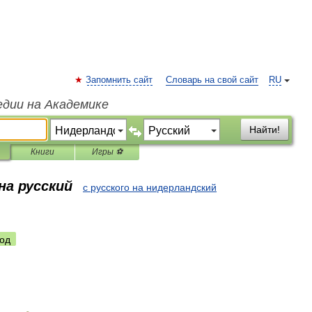
Запомнить сайт
Словарь на свой сайт
RU
едии на Академике
Найти!
Книги
Игры ⚽
на русский
с русского на нидерландский
од