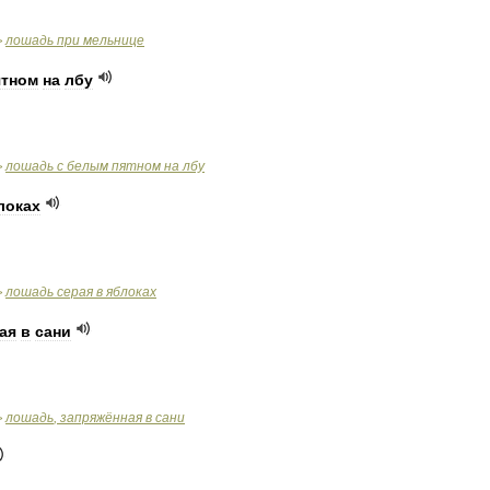
лошадь
при
мельнице
>
ятном
на
лбу
лошадь
с
белым
пятном
на
лбу
>
локах
лошадь
серая
в
яблоках
>
ая
в
сани
лошадь
,
запряжённая
в
сани
>