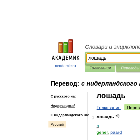
Словари и энциклоп
academic.ru
Толкования
Переводы
Перевод:
с нидерландского 
лошадь
С русского на:
Нидерландский
Толкование
Перев
С нидерландского на:
лошадь
1
Русский
n
gener
.
paard