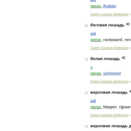
gener
.
Arabier
Dutch
-
russian
dictionary
беговая
лошадь
10
adj
gener
.
racepaard
,
ren
Dutch
-
russian
dictionary
белая
лошадь
11
n
gener
.
schimmel
Dutch
-
russian
dictionary
верховая
лошадь
12
adj
gener
.
klepper
,
rijpaa
Dutch
-
russian
dictionary
верховая
лошадь
13