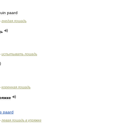
ruin
paard
гнедая
лошадь
>
дь
испытывать
лошадь
>
коренная
лошадь
>
ряжке
e
paard
левая
лошадь
в
упряжке
>