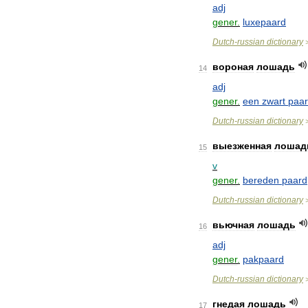
adj
gener
.
luxepaard
Dutch
-
russian
dictionary
вороная
лошадь
14
adj
gener
.
een
zwart
paa
Dutch
-
russian
dictionary
выезженная
лошад
15
v
gener
.
bereden
paard
Dutch
-
russian
dictionary
вьючная
лошадь
16
adj
gener
.
pakpaard
Dutch
-
russian
dictionary
гнедая
лошадь
17