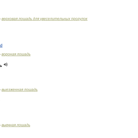
верховая
лошадь
для
увеселительных
прогулок
>
rd
вороная
лошадь
>
ь
выезженная
лошадь
>
вьючная
лошадь
>