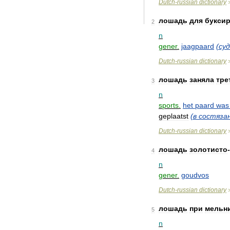
Dutch
-
russian
dictionary
лошадь
для
букси
2
n
gener
.
jaagpaard
(
су
Dutch
-
russian
dictionary
лошадь
заняла
тре
3
n
sports
.
het
paard
was
geplaatst
(
в
состяза
Dutch
-
russian
dictionary
лошадь
золотисто
-
4
n
gener
.
goudvos
Dutch
-
russian
dictionary
лошадь
при
мельн
5
n