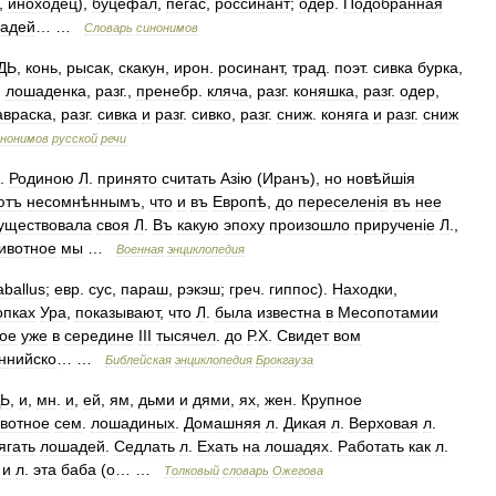
,
иноходец
),
буцефал
,
пегас
,
россинант
;
одер
.
Подобранная
адей
… …
Словарь
синонимов
ДЬ
,
конь
,
рысак
,
скакун
,
ирон
.
росинант
,
трад
.
поэт
.
сивка
бурка
,
.
лошаденка
,
разг
.,
пренебр
.
кляча
,
разг
.
коняшка
,
разг
.
одер
,
авраска
,
разг
.
сивка
и
разг
.
сивко
,
разг
.
сниж
.
коняга
и
разг
.
сниж
инонимов
русской
речи
.
Родиною
Л
.
принято
считать
Аз
і
ю
(
Иранъ
),
но
новѣйш
і
я
ютъ
несомнѣннымъ
,
что
и
въ
Европѣ
,
до
переселен
і
я
въ
нее
уществовала
своя
Л
.
Въ
какую
эпоху
произошло
приручен
і
е
Л
.,
ивотное
мы
…
Военная
энциклопедия
aballus
;
евр
.
сус
,
параш
,
рэкэш
;
греч
.
гиппос
).
Находки
,
опках
Ура
,
показывают
,
что
Л
.
была
известна
в
Месопотамии
ое
уже
в
середине
III
тысячел
.
до
Р
.
Х
.
Свидет
вом
ннийско
… …
Библейская
энциклопедия
Брокгауза
Ь
,
и
,
мн
.
и
,
ей
,
ям
,
дьми
и
дями
,
ях
,
жен
.
Крупное
вотное
сем
.
лошадиных
.
Домашняя
л
.
Дикая
л
.
Верховая
л
.
ягать
лошадей
.
Седлать
л
.
Ехать
на
лошадях
.
Работать
как
л
.
и
л
.
эта
баба
(
о
… …
Толковый
словарь
Ожегова