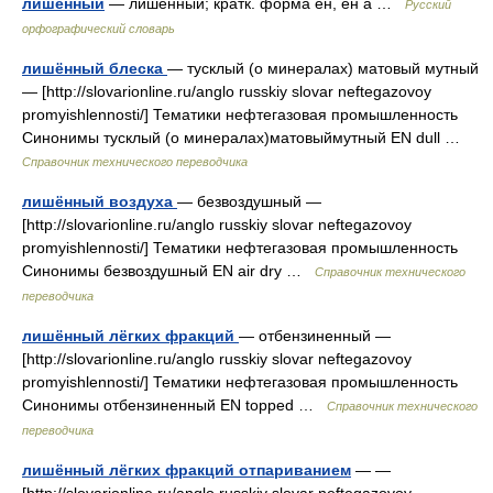
лишённый
— лишённый; кратк. форма ён, ен а …
Русский
орфографический словарь
лишённый блеска
— тусклый (о минералах) матовый мутный
— [http://slovarionline.ru/anglo russkiy slovar neftegazovoy
promyishlennosti/] Тематики нефтегазовая промышленность
Синонимы тусклый (о минералах)матовыймутный EN dull …
Справочник технического переводчика
лишённый воздуха
— безвоздушный —
[http://slovarionline.ru/anglo russkiy slovar neftegazovoy
promyishlennosti/] Тематики нефтегазовая промышленность
Синонимы безвоздушный EN air dry …
Справочник технического
переводчика
лишённый лёгких фракций
— отбензиненный —
[http://slovarionline.ru/anglo russkiy slovar neftegazovoy
promyishlennosti/] Тематики нефтегазовая промышленность
Синонимы отбензиненный EN topped …
Справочник технического
переводчика
лишённый лёгких фракций отпариванием
— —