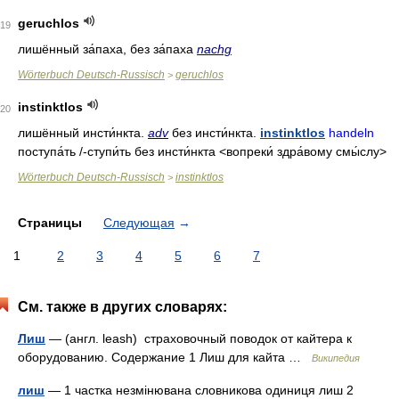
geruchlos
19
лишённый за́паха
,
без за́паха
nachg
Wörterbuch Deutsch-Russisch
geruchlos
>
instinktlos
20
лишённый инсти́нкта
.
adv
без инсти́нкта
.
instinktlos
handeln
поступа́ть
/-
ступи́ть
без инсти́нкта
<вопреки́ здра́вому смы́слу>
Wörterbuch Deutsch-Russisch
instinktlos
>
Страницы
Следующая
→
1
2
3
4
5
6
7
См. также в других словарях:
Лиш
— (англ. leash) страховочный поводок от кайтера к
оборудованию. Содержание 1 Лиш для кайта …
Википедия
лиш
— 1 частка незмінювана словникова одиниця лиш 2