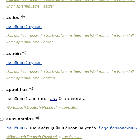
und Papierindustrie
astfrei
>
astlos
15
лишённый сучьев
Das deutsch-russische Stichwortverzeichnis zum Wörterbuch der Faserstoff-
und Papierindustrie
astlos
>
astrein
16
лишённый сучьев
Das deutsch-russische Stichwortverzeichnis zum Wörterbuch der Faserstoff-
und Papierindustrie
astrein
>
appetitlos
17
лишённый аппети́та
.
adv
без аппети́та
Wörterbuch Deutsch-Russisch
appetitlos
>
aussichtslos
18
лишённый
<не име́ющий>
ша́нсов на успе́х
.
Lage
безнадёжный
Wörterbuch Deutsch-Russisch
aussichtslos
>