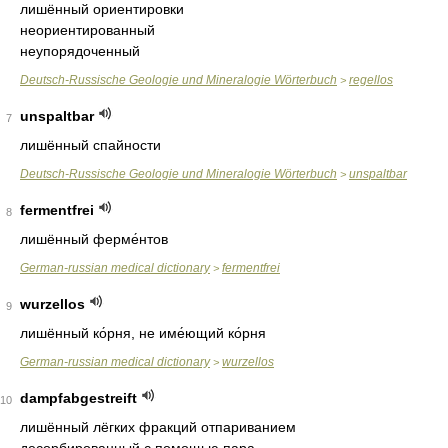
лишённый ориентировки
неориентированный
неупорядоченный
Deutsch-Russische Geologie und Mineralogie Wörterbuch
regellos
>
unspaltbar
7
лишённый спайности
Deutsch-Russische Geologie und Mineralogie Wörterbuch
unspaltbar
>
fermentfrei
8
лишённый ферме́нтов
German-russian medical dictionary
fermentfrei
>
wurzellos
9
лишённый ко́рня, не име́ющий ко́рня
German-russian medical dictionary
wurzellos
>
dampfabgestreift
10
лишённый лёгких фракций отпариванием