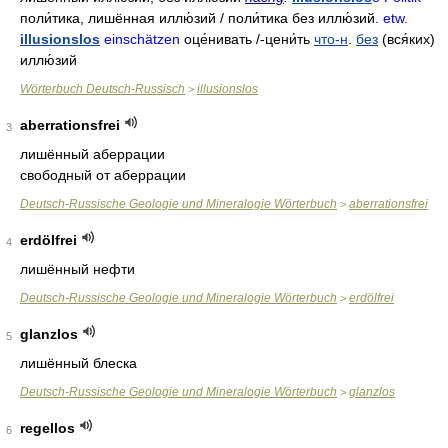
поли́тика
,
лишённая иллю́зий / поли́тика без иллю́зий
.
etw.
illusionslos
einschätzen
оце́нивать
/-
цени́ть
что-н
.
без
(вся́ких)
иллю́зий
Wörterbuch Deutsch-Russisch
illusionslos
>
aberrationsfrei
3
лишённый аберрации
свободный от аберрации
Deutsch-Russische Geologie und Mineralogie Wörterbuch
aberrationsfrei
>
erdölfrei
4
лишённый нефти
Deutsch-Russische Geologie und Mineralogie Wörterbuch
erdölfrei
>
glanzlos
5
лишённый блеска
Deutsch-Russische Geologie und Mineralogie Wörterbuch
glanzlos
>
regellos
6