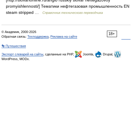
[http://slovarionline.ru/anglo russkiy slovar neftegazovoy
promyishlennosti/] Тематики нефтегазовая промышленность EN
steam stripped …
Справочник технического переводчика
© Академик, 2000-2026
18+
Обратная связь:
Техподдержка
,
Реклама на сайте
👣 Путешествия
Экспорт словарей на сайты
, сделанные на PHP,
Joomla,
Drupal,
WordPress, MODx.