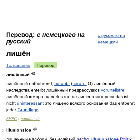
Перевод:
с немецкого на
с русского на
русский
немецкий
лишён
Толкование
Перевод
лишённый
1
лишённый entbehrend,
beraubt
(
чего-л.
G) лишённый
наследства enterbt лишённый предрассудков
vorurteilsfrei
лишённый юмора humorlos это не лишено интереса das ist
nicht
uninteressant
это лишено всякого основания das entbehrt
jeder
Grundlage
БНРС
лишённый
>
illusionslos
2
лишённый иллю́зий
,
без иллю́зий
nachg
.
illusionslos
e Politik