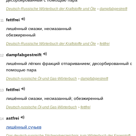
десорбированный с помощью пара
Deutsch-Russische Wörterbuch der Kraftstoffe und Öle
dampfabgestreift
>
fettfrei
11
лишённый смазки, несмазанный
обезжиренный
Deutsch-Russische Wörterbuch der Kraftstoffe und Öle
fettfrei
>
dampfabgestreift
12
лишённый лёгких фракций отпариванием; десорбированный с
помощью пара
Deutsch-russische Öl-und Gas-Wörterbuch
dampfabgestreift
>
fettfrei
13
лишённый смазки, несмазанный; обезжиренный
Deutsch-russische Öl-und Gas-Wörterbuch
fettfrei
>
astfrei
14
лишённый сучьев
Das deutsch-russische Stichwortverzeichnis zum Wörterbuch der Faserstoff-