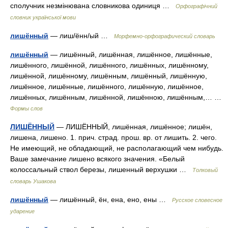
сполучник незмінювана словникова одиниця …
Орфографічний
словник української мови
лишённый
— лиш/ённ/ый …
Морфемно-орфографический словарь
лишённый
— лишённый, лишённая, лишённое, лишённые,
лишённого, лишённой, лишённого, лишённых, лишённому,
лишённой, лишённому, лишённым, лишённый, лишённую,
лишённое, лишённые, лишённого, лишённую, лишённое,
лишённых, лишённым, лишённой, лишённою, лишённым,… …
Формы слов
ЛИШЁННЫЙ
— ЛИШЁННЫЙ, лишённая, лишённое; лишён,
лишена, лишено. 1. прич. страд. прош. вр. от лишить. 2. чего.
Не имеющий, не обладающий, не располагающий чем нибудь.
Ваше замечание лишено всякого значения. «Белый
колоссальный ствол березы, лишенный верхушки …
Толковый
словарь Ушакова
лишённый
— лишённый, ён, ена, ено, ены …
Русское словесное
ударение