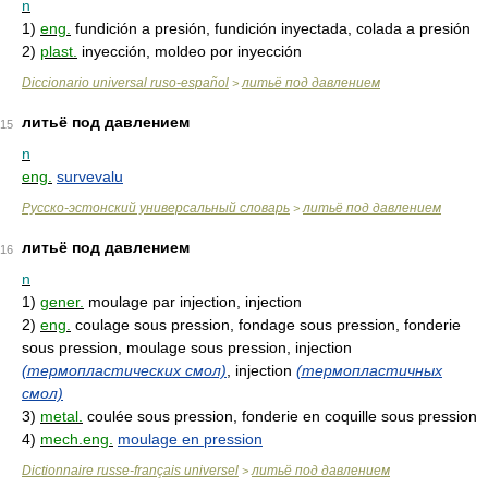
n
1)
eng.
fundición a presión, fundición inyectada, colada a presión
2)
plast.
inyección, moldeo por inyección
Diccionario universal ruso-español
литьё под давлением
>
литьё под давлением
15
n
eng.
survevalu
Русско-эстонский универсальный словарь
литьё под давлением
>
литьё под давлением
16
n
1)
gener.
moulage par injection, injection
2)
eng.
coulage sous pression, fondage sous pression, fonderie
sous pression, moulage sous pression, injection
(термопластических смол)
, injection
(термопластичных
смол)
3)
metal.
coulée sous pression, fonderie en coquille sous pression
4)
mech.eng.
moulage en pression
Dictionnaire russe-français universel
литьё под давлением
>