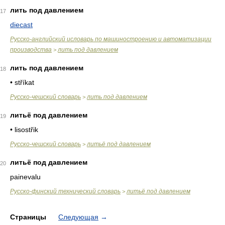
лить под давлением
17
diecast
Русско-английский исловарь по машиностроению и автоматизации
производства
лить под давлением
>
лить под давлением
18
• stříkat
Русско-чешский словарь
лить под давлением
>
литьё под давлением
19
• lisostřik
Русско-чешский словарь
литьё под давлением
>
литьё под давлением
20
painevalu
Русско-финский технический словарь
литьё под давлением
>
Страницы
Следующая
→