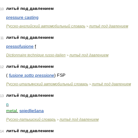
литьё под давлением
10
pressure casting
Русско-английский автомобильный словарь
литьё под давлением
>
литьё под давлением
11
pressofusione
f
Dictionnaire technique russo-italien
литьё под давлением
>
литьё под давлением
12
(
fusione sotto pressione
)
FSP
Русско-итальянский автомобильный словарь
литьё под давлением
>
литьё под давлением
13
n
metal.
spiedliešana
Русско-латышский словарь
литьё под давлением
>
литьё под давлением
14