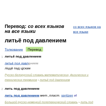
Перевод:
со всех языков
со всех языков на
на все языки
все языки
литьё под давлением
Толкование
Перевод
литьё под давлением
1
литьё под давл
е
нием
ліццё пад ц
і
скам
Русско-белорусский словарь математических, физических и
технических терминов
литьё под давлением
>
лить под давлением
2
лить под давлением
мет.,пласт.
spritzen
vt
Большой русско-немецкий полетехнический словарь
лить под
>