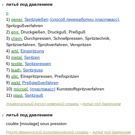
литьё под давлением
8
n
1)
gener.
Spritzgießen
(способ переработки пластмасс)
,
Spritzgußverfahren
2)
eng.
Druckgießen, Druckguß, Preßguß
3)
chem.
Durchpressen, Schnellpressen, Spritztechnik,
Spritzverfahren, Sprühverfahren, Verspritzen
4)
artil.
Einspritzung
5)
metal.
Spritzen
6)
textile.
Spritzpressen
7)
leath.
Spritzguss
8)
silic.
Einspritzpressen, Preßspritzen
9)
weld.
Preßgießverfahren
10)
microel.
(пластмасс)
Kunststoffspritzverfahren
11)
plast.
Spritzguß
Универсальный русско-немецкий словарь
литьё под давлением
>
литьё под давлением
9
coulée [moulage] sous pression
Русско-французский политехнический словарь
литьё под давлением
>