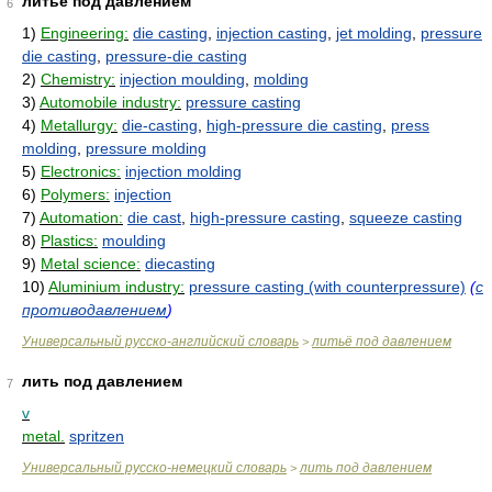
литьё под давлением
6
1)
Engineering:
die casting
,
injection casting
,
jet molding
,
pressure
die casting
,
pressure-die casting
2)
Chemistry:
injection moulding
,
molding
3)
Automobile industry:
pressure casting
4)
Metallurgy:
die-casting
,
high-pressure die casting
,
press
molding
,
pressure molding
5)
Electronics:
injection molding
6)
Polymers:
injection
7)
Automation:
die cast
,
high-pressure casting
,
squeeze casting
8)
Plastics:
moulding
9)
Metal science:
diecasting
10)
Aluminium industry:
pressure casting (with counterpressure)
(
с
противодавлением
)
Универсальный русско-английский словарь
литьё под давлением
>
лить под давлением
7
v
metal.
spritzen
Универсальный русско-немецкий словарь
лить под давлением
>