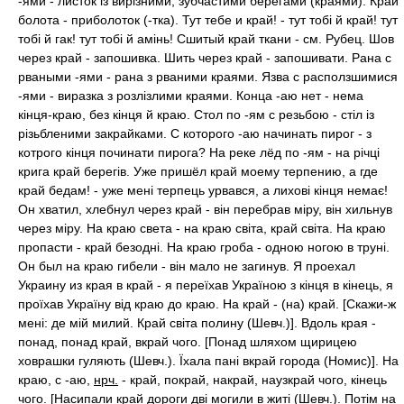
-ями - листок із вирізними, зубчастими берегами (краями). Край
болота - приболоток (-тка). Тут тебе и край! - тут тобі й край! тут
тобі й гак! тут тобі й амінь! Сшитый край ткани - см. Рубец. Шов
через край - запошивка. Шить через край - запошивати. Рана с
рваными -ями - рана з рваними краями. Язва с расползшимися
-ями - виразка з розлізлими краями. Конца -аю нет - нема
кінця-краю, без кінця й краю. Стол по -ям с резьбою - стіл із
різьбленими закрайками. С которого -аю начинать пирог - з
котрого кінця починати пирога? На реке лёд по -ям - на річці
крига край берегів. Уже пришёл край моему терпению, а где
край бедам! - уже мені терпець урвався, а лихові кінця немає!
Он хватил, хлебнул через край - він перебрав міру, він хильнув
через міру. На краю света - на краю світа, край світа. На краю
пропасти - край безодні. На краю гроба - одною ногою в труні.
Он был на краю гибели - він мало не загинув. Я проехал
Украину из края в край - я переїхав Україною з кінця в кінець, я
проїхав Україну від краю до краю. На край - (на) край. [Скажи-ж
мені: де мій милий. Край світа полину (Шевч.)]. Вдоль края -
понад, понад край, вкрай чого. [Понад шляхом щирицею
ховрашки гуляють (Шевч.). Їхала пані вкрай города (Номис)]. На
краю, с -аю,
нрч.
- край, покрай, накрай, наузкрай чого, кінець
чого. [Насипали край дороги дві могили в житі (Шевч.). Потім на