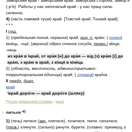
Заморский край - заморський край, заморська сторона, замор'я
(-р'я). Работы у нас непочатый край - у нас праці сила-
силенна;
4)
(часть говяжей туши) край. [Товстий край. Тонкий край].
* * *
I
сущ.
1)
(
предельная линия, окраина
)
край,
род. п.
кра́ю;
(
конец
)
кіне́ць, -нця́;
(
верхний обрез стенок сосуда,
перен.
)
ві́нця,
-нець
из кра́я в \край, от кра́я [и] до кра́я — від (з) кра́ю [і] до
кра́ю, з кра́ю в край, з кінця́ в кіне́ць
2)
(
область, местность, административно-
территориальная единица
)
край;
(
страна
)
краї́на
II
предл.
диал.
край
\край доро́ги — край доро́ги (шляху)
Русско-украинский словарь
край
>
литься
2
1)
(течь) литися (
зап.
ллятися), точитися, текти, сипатися,
(
пров.
) хлянути; (сильно) ринути, бурити; (плавно: преимущ о