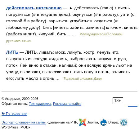
действовать интенсивно
— ▲ действовать (как л) ↑ очень
погрузиться (# в текущие дела). окунуться (# в работу). уйти (с
головой # в работу). зарыться. углубиться. отдаться (#
любимому делу). бить [кипеть. забить. закипеть] ключом. кипеть
(работа кипит). кипучий. бить… …
Идеографический словарь
русского языка
ЛИТЬ
— ЛИТЬ, ливать; моск. линуть, костр. ленуть что,
выпускать из сосуда жидкость, выбрасывать жидкую струю,
поток. Лей вино в стакан, наливай; они всякую дрянь льют на
улицу, выливают, выплескивают; лить воду в огонь, заливать
его; лить масло в огонь …
Толковый словарь Даля
© Академик, 2000-2026
18+
Обратная связь:
Техподдержка
,
Реклама на сайте
👣 Путешествия
Экспорт словарей на сайты
, сделанные на PHP,
Joomla,
Drupal,
WordPress, MODx.