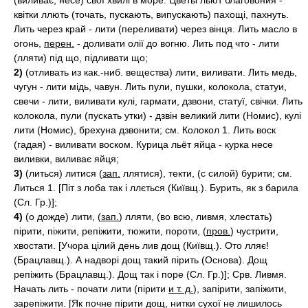
(виливає, несе) свої хвилі в море. Цветы льют благовония -
квітки ллють (точать, пускають, випускають) пахощі, пахнуть.
Лить через край - лити (переливати) через вінця. Лить масло в
огонь,
перен.
- доливати олії до вогню. Лить под что - лити
(лляти) під що, підливати що;
2)
(отливать из как.-ниб. вещества) лити, виливати. Лить медь,
чугун - лити мідь, чавун. Лить пули, пушки, колокола, статуи,
свечи - лити, виливати кулі, гармати, дзвони, статуї, свічки. Лить
колокола, пули (пускать утки) - дзвін великий лити (Номис), кулі
лити (Номис), брехуна дзвонити; см. Колокол 1. Лить воск
(гадая) - виливати воском. Курица льёт яйца - курка несе
виливки, виливає яйця;
3)
(литься) литися (
зап.
ллятися), текти, (с силой) бурити; см.
Литься 1. [Піт з лоба так і ллється (Київщ.). Бурить, як з барила
(Сл. Гр.)];
4)
(о дожде) лити, (
зап.
) лляти, (во всю, ливмя, хлестать)
пірити, піжити, репіжити, тюжити, пороти, (
пров.
) чустрити,
хвостати. [Учора цілий день лив дощ (Київщ.). Ото лляє!
(Брацлавщ.). А надворі дощ такий пірить (Основа). Дощ
репіжить (Брацлавщ.). Дощ так і поре (Сл. Гр.)]; Срв. Ливмя.
Начать лить - почати лити (пірити
и т. д.
), запірити, запіжити,
зарепіжити. [Як почне пірити дощ, нитки сухої не лишилось