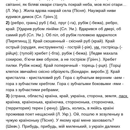
світанні, як біляві хмари стануть покрай неба, мов ясні отари…
(Л. Укр.). Жила вдова накрай села (Пісня). Наузкрай ниви
курився димок (Сл. Грінч.)];
2)
(ребро, грань) руб (-ба), пруг (-га), рубіж (-бежа), ребро,
край. [Ударив рубом лінійки (Сл. Ум.). Вдарився об двері, об
самий руб (Сл. Ум.). Об піл, об рубіж головкою вдарилося
(Пирятинщ.)]. Край скошенный - скісний руб (край). Край
острый (орудия, инструмента) - гострій (-рія),
ум.
гострієць (-
рійця); (тупой) хребет (-бта), рубіж (-бежа). [Ледве махала
сокирою, б'ючи вже обухом, а не гострієм (Грінч.). Хребет
пилки. Рубіж ножа]. Край поперечный - торець (-рця). [Торці
клепок звичайно скісно обрізують (Бондарн. виробн.)]. Край
кристалла - кристаловий руб. Гора с зубчатым верхним -аем -
гора з зубчастим хребтом. Гора с зубчатыми боковыми -ями -
гора з зубчастими ребрами;
3)
(страна, область) країна, край, україна, сторона, земля,
ласк.
країнка, країнонька, країночка, сторононька, стороночка,
(территория) терен (-рену). [Десь, колись, в якійсь країні
проживав поет нещасний (Л. Укр.). Ой, пошлю я зозуленьку в
чужую країноньку (Пісня). У якому краї мене заховають?
(Шевч.). Прибудь, прибудь, мій миленький, з україн далеких