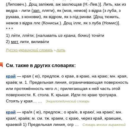
(Липовеч.). Дощ запіжив, аж захлющав (Н.-Лев.)]. Лить, как из
ведра - лити (
зап.
лляти), як (мов, немов) з відра (з луба, з
рукава, з коновки), як відром, як з-під ринви. [Дощ тюжить,
немов з відра ллє (Кониськ.). Дощ іллє, як з луба (Номис)].
* * *
1)
ли́ти, лля́ти;
(
наливать из крана, бочки
)
точи́ти
2)
мет.
лити, вилива́ти
Русско-украинский словарь
лить
>
См. также в других словарях:
край
— края ( ю), предлож. о крае, в краю, на краю; мн. края,
краёв; м. 1. Предельная линия, ограничивающая поверхность
или протяжённость чего л.; прилегающая к ней часть этой
поверхности. К. стола. К. крыши. Идти по краю тротуара.
Стоять у края… …
Энциклопедический словарь
край
— кра/я ( ю), предлож.; о кра/е, в краю/, на краю/; мн.
края/, краёв; м. см. тж. краем, с краю, через край, краешек,
краевой 1) Предельная линия, огр …
Словарь многих выражений