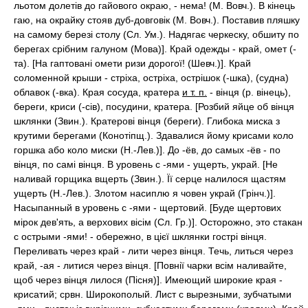
льотом долетів до гайового окраю, - нема! (М. Вовч.). В кінець
гаю, на окрайку стояв дуб-довговік (М. Вовч.). Поставив пляшку
на самому березі столу (Сл. Ум.). Надягає черкеску, обшиту по
берегах срібним галуном (Мова)]. Край одежды - край, омет (-
та). [На гаптовані омети ризи дорогої! (Шевч.)]. Край
соломенной крыши - стріха, остріха, острішок (-шка), (судна)
облавок (-вка). Края сосуда, кратера
и т. п.
- вінця (р. вінець),
береги, криси (-сів), посудини, кратера. [Розбий яйце об вінця
шклянки (Звин.). Кратерові вінця (береги). Глибока миска з
крутими берегами (Конотіпщ.). Здавалися йому крисами коло
горшка або коло миски (Н.-Лев.)]. До -ёв, до самых -ёв - по
вінця, по самі вінця. В уровень с -ями - ущерть, украй. [Не
наливай горщика вщерть (Звин.). Її серце налилося щастям
ущерть (Н.-Лев.). Злотом насиплю я човен украй (Грінч.)].
Насыпанный в уровень с -ями - щертовий. [Буде щертових
мірок дев'ять, а верхових вісім (Сл. Гр.)]. Осторожно, это стакан
с острыми -ями! - обережно, в цієї шклянки гострі вінця.
Переливать через край - лити через вінця. Течь, литься через
край, -ая - литися через вінця. [Повнії чарки всім наливайте,
щоб через вінця лилося (Пісня)]. Имеющий широкие края -
крисатий; срвн. Широкополый. Лист с вырезными, зубчатыми