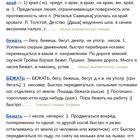
край
— 1) края ( ю), предл. о крае, в краю, на краю, мн. края,
м. 1. Предельная линия, ограничивающая поверхность или
протяженность чего л. [Наталья Савишна] уселась на край
кровати. Л. Толстой, Детство. [Даша] медленно шла, в синем
весеннем пальто, с… …
Малый академический словарь
бежа́ть
— бегу, бежишь, бегут; деепр. не употр.; несов. 1.
Усиленно скорым движением, быстро перебирая ногами,
перемещаться в каком л. направлении. По дороге зимней,
скучной Тройка борзая бежит. Пушкин, Зимняя дорога. Много я
часов Бежал, и наконец, устав …
Малый академический словарь
БЕЖАТЬ
— БЕЖАТЬ, бегу, бежишь, бегут, д.н.в. не употр. [срн.
бегать]. 1. несовер. Быстро передвигаться, сильными толчками
ног отделяясь от земли. Лошадь бежала рысью. || Поспешно,
торопливо итти куда нибудь (разг.). Пора бежать на работу. ||
Быстро… …
Толковый словарь Ушакова
Бежать
— I несов. неперех. 1. Продвигаться вперёд,
попеременно то одной, то другой ногой быстро и резко
отталкиваясь от земли (о человеке или животном). отт. Быстро
передвигаться по льду, по снегу на коньках или на лыжах. отт.