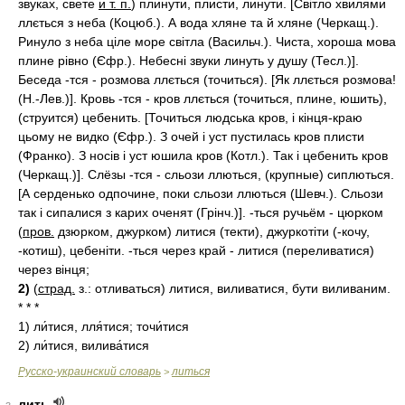
звуках, свете
и т. п.
) плинути, плисти, линути. [Світло хвилями
ллється з неба (Коцюб.). А вода хляне та й хляне (Черкащ.).
Ринуло з неба ціле море світла (Васильч.). Чиста, хороша мова
плине рівно (Єфр.). Небесні звуки линуть у душу (Тесл.)].
Беседа -тся - розмова ллється (точиться). [Як ллється розмова!
(Н.-Лев.)]. Кровь -тся - кров ллється (точиться, плине, юшить),
(струится) цебенить. [Точиться людська кров, і кінця-краю
цьому не видко (Єфр.). З очей і уст пустилась кров плисти
(Франко). З носів і уст юшила кров (Котл.). Так і цебенить кров
(Черкащ.)]. Слёзы -тся - сльози ллються, (крупные) сиплються.
[А серденько одпочине, поки сльози ллються (Шевч.). Сльози
так і сипалися з карих оченят (Грінч.)]. -ться ручьём - цюрком
(
пров.
дзюрком, джурком) литися (текти), джуркотіти (-кочу,
-котиш), цебеніти. -ться через край - литися (переливатися)
через вінця;
2)
(
страд.
з.: отливаться) литися, виливатися, бути виливаним.
* * *
1)
ли́тися, лля́тися; точи́тися
2)
ли́тися, вилива́тися
Русско-украинский словарь
литься
>
лить