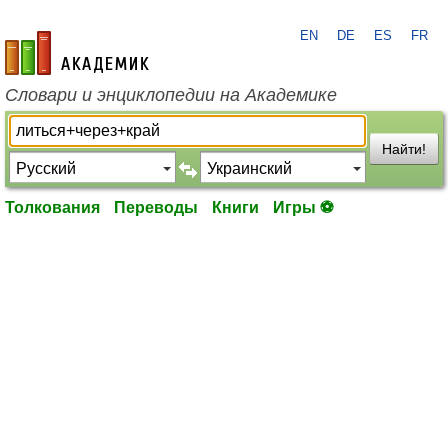
EN
DE
ES
FR
academic.ru
Словари и энциклопедии на Академике
Найти!
Толкования
Переводы
Книги
Игры ⚽