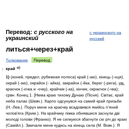
Перевод:
с русского на
с украинского на
украинский
русский
литься+через+край
Толкование
Перевод
край
1
1)
(коней, предел, рубежная полоса) край (-аю), кінець (-нця),
окрай (-аю), окрайок (- айка), закрайок (-йка, берег (-рега),
ум.
краєчок (-єчка и -єчку), крайчик (-ка), кінчик, окраєчок (-чка);
срвн. Конец 1. [Нема краю тихому Дунаю (Пісня). Світає, край
неба палає (Шевч.). Карпо одсунувся на самий край призьби
(Н.-Лев.). Поруч мене на краєчку всадовився якийсь п'яний
чолов'яга (Крим.). На крайчику ліжка обнявшися заснули дві
молоді голови (Франко). Я не силкуюся збагнути сю річ до краю
(Самійл.). Замчали мене кудись на кінець села (М. Вовч.). Я