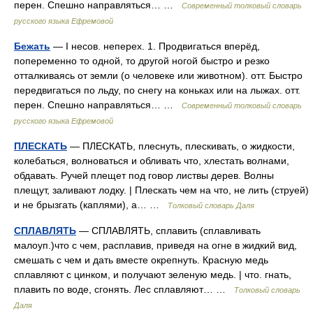
перен. Спешно направляться… …
Современный толковый словарь
русского языка Ефремовой
Бежать
— I несов. неперех. 1. Продвигаться вперёд,
попеременно то одной, то другой ногой быстро и резко
отталкиваясь от земли (о человеке или животном). отт. Быстро
передвигаться по льду, по снегу на коньках или на лыжах. отт.
перен. Спешно направляться… …
Современный толковый словарь
русского языка Ефремовой
ПЛЕСКАТЬ
— ПЛЕСКАТЬ, плеснуть, плескивать, о жидкости,
колебаться, волноваться и обливать что, хлестать волнами,
обдавать. Ручей плещет под говор листвы дерев. Волны
плещут, заливают лодку. | Плескать чем на что, не лить (струей)
и не брызгать (каплями), а… …
Толковый словарь Даля
СПЛАВЛЯТЬ
— СПЛАВЛЯТЬ, сплавить (сплавливать
малоуп.)что с чем, расплавив, приведя на огне в жидкий вид,
смешать с чем и дать вместе окрепнуть. Красную медь
сплавляют с цинком, и получают зеленую медь. | что. гнать,
плавить по воде, сгонять. Лес сплавляют… …
Толковый словарь
Даля