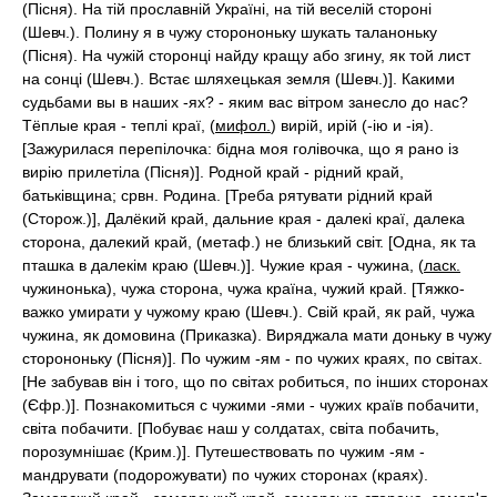
(Пісня). На тій прославній Україні, на тій веселій стороні
(Шевч.). Полину я в чужу сторононьку шукать таланоньку
(Пісня). На чужій сторонці найду кращу або згину, як той лист
на сонці (Шевч.). Встає шляхецькая земля (Шевч.)]. Какими
судьбами вы в наших -ях? - яким вас вітром занесло до нас?
Тёплые края - теплі краї, (
мифол.
) вирій, ирій (-ію и -ія).
[Зажурилася перепілочка: бідна моя голівочка, що я рано із
вирію прилетіла (Пісня)]. Родной край - рідний край,
батьківщина; срвн. Родина. [Треба рятувати рідний край
(Сторож.)], Далёкий край, дальние края - далекі краї, далека
сторона, далекий край, (метаф.) не близький світ. [Одна, як та
пташка в далекім краю (Шевч.)]. Чужие края - чужина, (
ласк.
чужинонька), чужа сторона, чужа країна, чужий край. [Тяжко-
важко умирати у чужому краю (Шевч.). Свій край, як рай, чужа
чужина, як домовина (Приказка). Виряджала мати доньку в чужу
сторононьку (Пісня)]. По чужим -ям - по чужих краях, по світах.
[Не забував він і того, що по світах робиться, по інших сторонах
(Єфр.)]. Познакомиться с чужими -ями - чужих країв побачити,
світа побачити. [Побуває наш у солдатах, світа побачить,
порозумнішає (Крим.)]. Путешествовать по чужим -ям -
мандрувати (подорожувати) по чужих сторонах (краях).