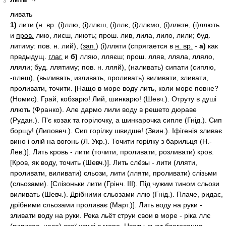
3
ливать
1)
лити (
н. вр.
(і)ллю, (і)ллєш, (і)ллє, (і)ллємо, (і)ллєте, (і)ллють
и
пров.
лию, лиєш, лиють; прош. лив, лила, лило, лили; буд.
литиму: пов. н. лий), (
зап.
) (і)лляти (спрягается в
н. вр.
-
а)
как
првдыдущ.
глаг.
и
б)
лляю, лляєш; прош. лляв, лляла, лляло,
лляли; буд. ллятиму; пов. н. лляй), (наливать) сипати (сиплю,
-плеш), (выливать, изливать, проливать) виливати, зливати,
проливати, точити. [Нащо в море воду лить, коли море повне?
(Номис). Грай, кобзарю! Лий, шинкарю! (Шевч.). Отруту в душі
ллють (Франко). Але дармо лили воду в решето дюраве
(Рудан.). П'є козак та горілочку, а шинкарочка сипле (Гнід.). Сип
борщу! (Липовеч.). Сип горілку швидше! (Звин.). Іфігенія зливає
вино і олій на вогонь (Л. Укр.). Точити горілку з барильця (Н.-
Лев.)]. Лить кровь - лити (точити, проливати, розливати) кров.
[Кров, як воду, точить (Шевч.)]. Лить слёзы - лити (лляти,
проливати, виливати) сльози, лити (лляти, проливати) слізьми
(сльозами). [Слізоньки лити (Грінч. III). Під чужим тином сльози
виливать (Шевч.). Дрібними сльозами ллю (Гнід.). Плаче, ридає,
дрібними сльозами проливає (Март.)]. Лить воду на руки -
зливати воду на руки. Река льёт струи свои в море - ріка ллє