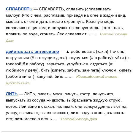
СПЛАВЛЯТЬ
— СПЛАВЛЯТЬ, сплавить (сплавливать
малоуп.)что с чем, расплавив, приведя на огне в жидкий вид,
смешать с чем и дать вместе окрепнуть. Красную медь
сплавляют с цинком, и получают зеленую медь. | что. гнать,
плавить по воде, сгонять. Лес сплавляют… …
Толковый словарь
Даля
действовать интенсивно
— ▲ действовать (как л) ↑ очень
погрузиться (# в текущие дела). окунуться (# в работу). уйти (с
головой # в работу). зарыться. углубиться. отдаться (#
любимому делу). бить [кипеть. забить. закипеть] ключом. кипеть
(работа кипит). кипучий. бить… …
Идеографический словарь
русского языка
ЛИТЬ
— ЛИТЬ, ливать; моск. линуть, костр. ленуть что,
выпускать из сосуда жидкость, выбрасывать жидкую струю,
поток. Лей вино в стакан, наливай; они всякую дрянь льют на
улицу, выливают, выплескивают; лить воду в огонь, заливать
его; лить масло в огонь …
Толковый словарь Даля