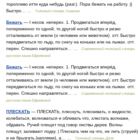
торопливо итти куда нибудь (разг.). Пора бежать на работу. ||
Быстро… …
Толковый словарь Ушакова
Бежать
— I несов. неперех. 1. Продвигаться вперёд,
попеременно то одной, то другой ногой быстро и резко
отталкиваясь от земли (о человеке или животном). отт. Быстро
передвигаться по льду, по снегу на коньках или на лыжах. отт.
перен. Спешно направляться… …
Современный толковый словарь
русского языка Ефремовой
Бежать
— I несов. неперех. 1. Продвигаться вперёд,
попеременно то одной, то другой ногой быстро и резко
отталкиваясь от земли (о человеке или животном). отт. Быстро
передвигаться по льду, по снегу на коньках или на лыжах. отт.
перен. Спешно направляться… …
Современный толковый словарь
русского языка Ефремовой
ПЛЕСКАТЬ
— ПЛЕСКАТЬ, плеснуть, плескивать, о жидкости,
колебаться, волноваться и обливать что, хлестать волнами,
обдавать. Ручей плещет под говор листвы дерев. Волны
плещут, заливают лодку. | Плескать чем на что, не лить (струей)
и не брызгать (каплями), а… …
Толковый словарь Даля