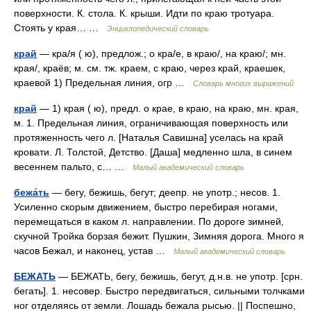
поверхности. К. стола. К. крыши. Идти по краю тротуара.
Стоять у края… …
Энциклопедический словарь
край
— кра/я ( ю), предлож.; о кра/е, в краю/, на краю/; мн.
края/, краёв; м. см. тж. краем, с краю, через край, краешек,
краевой 1) Предельная линия, огр …
Словарь многих выражений
край
— 1) края ( ю), предл. о крае, в краю, на краю, мн. края,
м. 1. Предельная линия, ограничивающая поверхность или
протяженность чего л. [Наталья Савишна] уселась на край
кровати. Л. Толстой, Детство. [Даша] медленно шла, в синем
весеннем пальто, с… …
Малый академический словарь
бежа́ть
— бегу, бежишь, бегут; деепр. не употр.; несов. 1.
Усиленно скорым движением, быстро перебирая ногами,
перемещаться в каком л. направлении. По дороге зимней,
скучной Тройка борзая бежит. Пушкин, Зимняя дорога. Много я
часов Бежал, и наконец, устав …
Малый академический словарь
БЕЖАТЬ
— БЕЖАТЬ, бегу, бежишь, бегут, д.н.в. не употр. [срн.
бегать]. 1. несовер. Быстро передвигаться, сильными толчками
ног отделяясь от земли. Лошадь бежала рысью. || Поспешно,