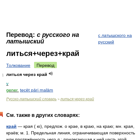
Перевод:
с русского на
с латышского на
латышский
русский
литься+через+край
Толкование
Перевод
литься через край
1
v
gener.
tecēt pāri malām
Русско-латышский словарь
литься через край
>
См. также в других словарях:
край
— края ( ю), предлож. о крае, в краю, на краю; мн. края,
краёв; м. 1. Предельная линия, ограничивающая поверхность
или протяжённость чего л.; прилегающая к ней часть этой