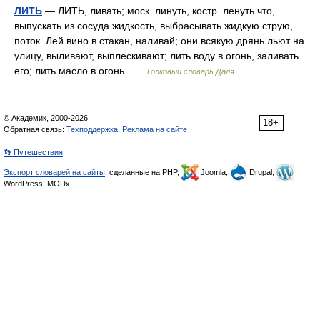
ЛИТЬ
— ЛИТЬ, ливать; моск. линуть, костр. ленуть что,
выпускать из сосуда жидкость, выбрасывать жидкую струю,
поток. Лей вино в стакан, наливай; они всякую дрянь льют на
улицу, выливают, выплескивают; лить воду в огонь, заливать
его; лить масло в огонь …
Толковый словарь Даля
© Академик, 2000-2026
18+
Обратная связь:
Техподдержка
,
Реклама на сайте
👣 Путешествия
Экспорт словарей на сайты
, сделанные на PHP,
Joomla,
Drupal,
WordPress, MODx.