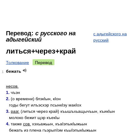
Перевод:
с русского на
с адыгейского на
адыгейский
русский
литься+через+край
Толкование
Перевод
бежать
1
несов.
1.
чъэн
2.
(о времени) блэкIын, кIон
годы бегут илъэсхэр псынкIэу макIох
3.
разг.
(литься через край) къышъхьащычъын, къикIын
молоко бежит щэр къекIы
4.
также
сов.
хэхьажьын, къаIэпыкIыжьын
бежать из плена гъэрыпIэм къыIэпыкIыжьын