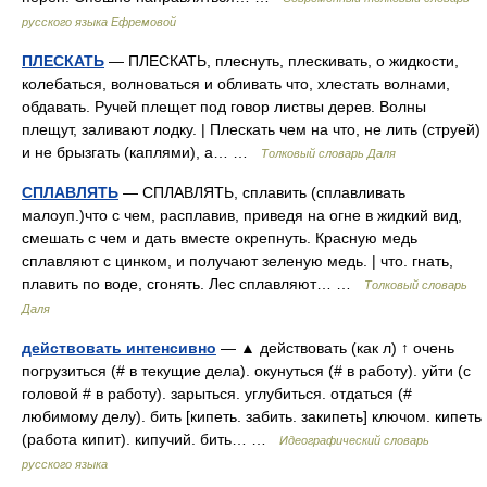
русского языка Ефремовой
ПЛЕСКАТЬ
— ПЛЕСКАТЬ, плеснуть, плескивать, о жидкости,
колебаться, волноваться и обливать что, хлестать волнами,
обдавать. Ручей плещет под говор листвы дерев. Волны
плещут, заливают лодку. | Плескать чем на что, не лить (струей)
и не брызгать (каплями), а… …
Толковый словарь Даля
СПЛАВЛЯТЬ
— СПЛАВЛЯТЬ, сплавить (сплавливать
малоуп.)что с чем, расплавив, приведя на огне в жидкий вид,
смешать с чем и дать вместе окрепнуть. Красную медь
сплавляют с цинком, и получают зеленую медь. | что. гнать,
плавить по воде, сгонять. Лес сплавляют… …
Толковый словарь
Даля
действовать интенсивно
— ▲ действовать (как л) ↑ очень
погрузиться (# в текущие дела). окунуться (# в работу). уйти (с
головой # в работу). зарыться. углубиться. отдаться (#
любимому делу). бить [кипеть. забить. закипеть] ключом. кипеть
(работа кипит). кипучий. бить… …
Идеографический словарь
русского языка