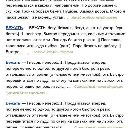
перемещаться в каком л. направлении. По дороге зимней,
скучной Тройка борзая бежит. Пушкин, Зимняя дорога. Много я
часов Бежал, и наконец, устав …
Малый академический словарь
БЕЖАТЬ
— БЕЖАТЬ, бегу, бежишь, бегут, д.н.в. не употр. [срн.
бегать]. 1. несовер. Быстро передвигаться, сильными толчками
ног отделяясь от земли. Лошадь бежала рысью. || Поспешно,
торопливо итти куда нибудь (разг.). Пора бежать на работу. ||
Быстро… …
Толковый словарь Ушакова
Бежать
— I несов. неперех. 1. Продвигаться вперёд,
попеременно то одной, то другой ногой быстро и резко
отталкиваясь от земли (о человеке или животном). отт. Быстро
передвигаться по льду, по снегу на коньках или на лыжах. отт.
перен. Спешно направляться… …
Современный толковый словарь
русского языка Ефремовой
Бежать
— I несов. неперех. 1. Продвигаться вперёд,
попеременно то одной, то другой ногой быстро и резко
отталкиваясь от земли (о человеке или животном). отт. Быстро
передвигаться по льду, по снегу на коньках или на лыжах. отт.
перен. Спешно направляться… …
Современный толковый словарь