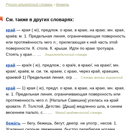
Русско-адыгейский словарь
бежать
>
См. также в других словарях:
край
— края ( ю), предлож. о крае, в краю, на краю; мн. края,
краёв; м. 1. Предельная линия, ограничивающая поверхность
или протяжённость чего л.; прилегающая к ней часть этой
поверхности. К. стола. К. крыши. Идти по краю тротуара.
Стоять у края… …
Энциклопедический словарь
край
— кра/я ( ю), предлож.; о кра/е, в краю/, на краю/; мн.
края/, краёв; м. см. тж. краем, с краю, через край, краешек,
краевой 1) Предельная линия, огр …
Словарь многих выражений
край
— 1) края ( ю), предл. о крае, в краю, на краю, мн. края,
м. 1. Предельная линия, ограничивающая поверхность или
протяженность чего л. [Наталья Савишна] уселась на край
кровати. Л. Толстой, Детство. [Даша] медленно шла, в синем
весеннем пальто, с… …
Малый академический словарь
бежа́ть
— бегу, бежишь, бегут; деепр. не употр.; несов. 1.
Усиленно скорым движением, быстро перебирая ногами,