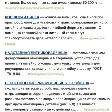
металла. Более крупные ковши вместимостью 80 100 кг …
Энциклопедический словарь по металлургии
КОВШОВАЯ ВИЛКА
— ковшовые вилы, ковшовые носилки
приспособление для установки и транспортирования ручного
литейного ковша и заливки литейной формы металлом. С
помощью ковшовой вилки литейный ковш могут
транспортировать двое четверо рабочих …
Металлургический
словарь
НАДСТАВНАЯ ЛИТНИКОВАЯ ЧАША
— металлическая или
футерованная огнеупорным материалом устройство для
приема из литейного ковша струи жидкого металла и для
регулирования направления его в литейную форму. ГОСТ
17819 84 …
Металлургический словарь
БЕССТОПОРНЫЕ РАЗЛИВОЧНЫЕ УСТРОЙСТВА
—
скользящие затворы устройства, перекрывающие и
открывающие отверстия в днище литейного ковша для
разливки металла с помощью перемещающихся относительно
друг друга огнеупорных деталей (рис. Б 8). Различают
бесстопорные разливочные устройства с… …
Металлургический