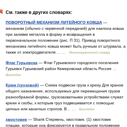
См. также в других словарях:
ПОВОРОТНЫЙ МЕХАНИЗМ ЛИТЕЙНОГО КОВША
—
механизм (обычно с червячной передачей) для наклона ковша
при заливке металла в форму и возвращения в
первоначальное положение (рис. П 31). Привод поворотного
механизма литейного ковша может быть ручным от штурвала, а
также от электродвигателя.… …
Металлургический словарь
Флаг Гурьевска
— Флаг Гурьевского городского поселения
Гурьевск Гурьевский район Кемеровская область Россия …
Википедия
Крюк (грузовой)
— Схема подвески груза к крюку Для кранов
общего назначения, используемых для перемещения грузов
разнообразной формы, грузозахватными устройствами служат
крюки и скобы, к которым груз подвешивается с помощью
цепных или канатных стропов. В… …
Википедия
хвостовик
— Shank Стержень, хвостовик. (1) хвостовик
плашки, которым она фиксируется в правильном положении