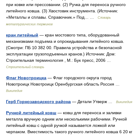
при ковке или прессовании. (2) Ручка для переноса ручного
литейного ковша. (3) Хвостовик инструмента. (Источник:
«Металлы и сплавы. Справочник.» Под… …
Словарь
металлургических терминов
кран литейный
— кран мостового типа, оборудованный
механизмами подъема и опрокидывания литейного ковша.
(Смотри: ПБ 10 382 00. Правила устройства и безопасной
эксплуатации грузоподъемных кранов.) Источник: Дом:
Строительная терминология , М.: Бук пресс, 2006 …
Строительный словарь
Флаг Новотроицка
— Флаг городского округа город
Новотроицк Новотроицк Оренбургская область Россия …
Википедия
Герб Горнозаводского района
— Детали Утверж …
Википедия
Ручной литейный ковш
— ковш для переноса и заливки
металла вручную одним или несколькими рабочими. Ручной
литейный ковш с одной ручкой называется ложкой или
черпаком. Вместимость такого ручного литейного ковша 6 20 кг