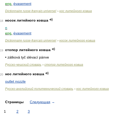
eng.
évasement
Dictionnaire russe-français universel
нос литейного ковша
>
носок литейного ковша
18
n
eng.
évasement
Dictionnaire russe-français universel
носок литейного ковша
>
стопор литейного ковша
19
• zátková tyč slévací pánve
Русско-чешский словарь
стопор литейного ковша
>
нос литейного ковша
20
outlet nozzle
Русско-английский политехнический словарь
нос литейного ковша
>
Страницы
Следующая
→
1
2
3