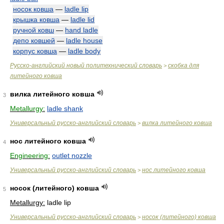
носок ковша
—
ladle lip
крышка ковша
—
ladle lid
ручной ковш
—
hand ladle
депо ковшей
—
ladle house
корпус ковша
—
ladle body
Русско-английский новый политехнический словарь
скобка для
>
литейного ковша
вилка литейного ковша
3
Metallurgy:
ladle shank
Универсальный русско-английский словарь
вилка литейного ковша
>
нос литейного ковша
4
Engineering:
outlet nozzle
Универсальный русско-английский словарь
нос литейного ковша
>
носок (литейного) ковша
5
Metallurgy:
ladle lip
Универсальный русско-английский словарь
носок (литейного) ковша
>