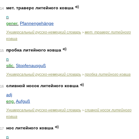
мет. траверс литейного ковша
14
n
gener.
Pfannengehänge
Универсальный русско-немецкий словарь
мет. траверс литейного
>
ковша
пробка литейного ковша
15
n
silic.
Stopfenausguß
Универсальный русско-немецкий словарь
пробка литейного ковша
>
сливной носок литейного ковша
16
adj
eng.
Aufguß
Универсальный русско-немецкий словарь
сливной носок литейного
>
ковша
нос литейного ковша
17
n