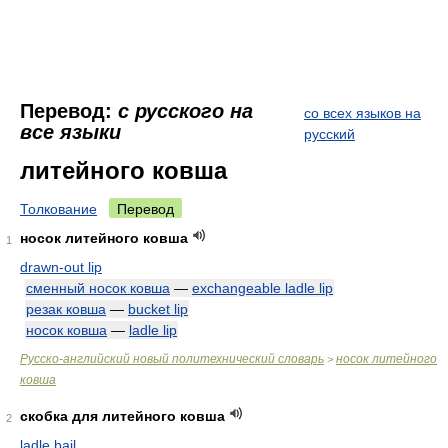
Перевод:
с русского на
со всех языков на
все языки
русский
литейного ковша
Толкование
Перевод
носок литейного ковша
1
drawn-out lip
сменный носок ковша
—
exchangeable ladle lip
резак ковша
—
bucket lip
носок ковша
—
ladle lip
Русско-английский новый политехнический словарь
носок литейного
>
ковша
скобка для литейного ковша
2
ladle bail