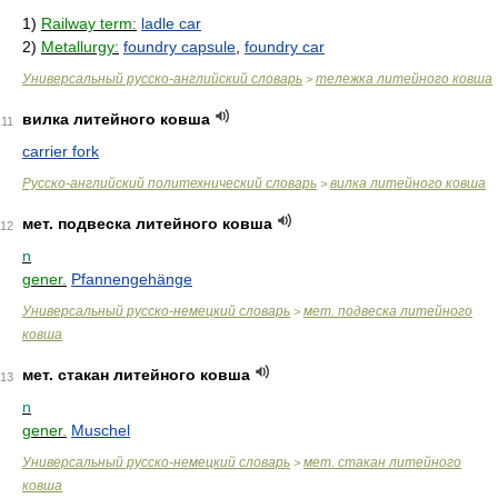
1)
Railway term:
ladle car
2)
Metallurgy:
foundry capsule
,
foundry car
Универсальный русско-английский словарь
тележка литейного ковша
>
вилка литейного ковша
11
carrier fork
Русско-английский политехнический словарь
вилка литейного ковша
>
мет. подвеска литейного ковша
12
n
gener.
Pfannengehänge
Универсальный русско-немецкий словарь
мет. подвеска литейного
>
ковша
мет. стакан литейного ковша
13
n
gener.
Muschel
Универсальный русско-немецкий словарь
мет. стакан литейного
>
ковша