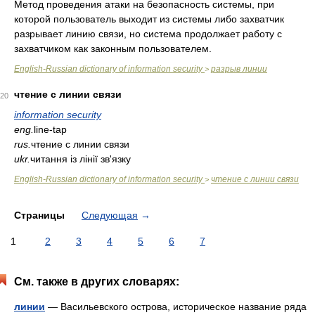
Метод проведения атаки на безопасность системы, при
которой пользователь выходит из системы либо захватчик
разрывает линию связи, но система продолжает работу с
захватчиком как законным пользователем.
English-Russian dictionary of information security
разрыв линии
>
чтение с линии связи
20
information security
eng.
line-tap
rus.
чтение с линии связи
ukr.
читання із лінії зв'язку
English-Russian dictionary of information security
чтение с линии связи
>
Страницы
Следующая
→
1
2
3
4
5
6
7
См. также в других словарях:
линии
— Васильевского острова, историческое название ряда