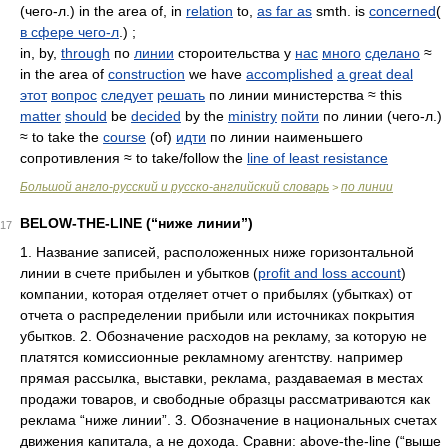
(чего-л.) in the area of, in
relation
to,
as far as
smth. is
concerned
(
в сфере чего-л
.) ;
in, by,
through
по
линии
стороительства у
нас
много
сделано
≈
in the area of
construction
we have
accomplished
a great deal
этот
вопрос
следует
решать
по линии министерства ≈ this
matter
should
be
decided
by the
ministry
пойти
по линии (чего-л.)
≈ to take the
course
(of)
идти
по линии наименьшего
сопротивления ≈ to take/follow the
line of least resistance
Большой англо-русский и русско-английский словарь
по линии
>
BELOW-THE-LINE (“ниже линии”)
17
1. Название записей, расположенных ниже горизонтальной
линии в счете прибылен и убытков (
profit and loss account
)
компании, которая отделяет отчет о прибылях (убытках) от
отчета о распределении прибыли или источниках покрытия
убытков. 2. Обозначение расходов на рекламу, за которую не
платятся комиссионные рекламному агентству. например
прямая рассылка, выставки, реклама, раздаваемая в местах
продажи товаров, и свободные образцы рассматриваются как
реклама “ниже линии”. 3. Обозначение в национальных счетах
движения капитала, а не дохода. Сравни: above-the-line (“выше