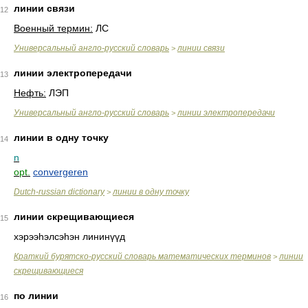
линии связи
12
Военный термин:
ЛС
Универсальный англо-русский словарь
линии связи
>
линии электропередачи
13
Нефть:
ЛЭП
Универсальный англо-русский словарь
линии электропередачи
>
линии в одну точку
14
n
opt.
convergeren
Dutch-russian dictionary
линии в одну точку
>
линии скрещивающиеся
15
хэрээһэлсэһэн лининүүд
Краткий бурятско-русский словарь математических терминов
линии
>
скрещивающиеся
по линии
16