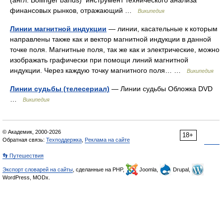
(англ. Bollinger bands) инструмент технического анализа
финансовых рынков, отражающий …
Википедия
Линии магнитной индукции
— линии, касательные к которым
направлены также как и вектор магнитной индукции в данной
точке поля. Магнитные поля, так же как и электрические, можно
изображать графически при помощи линий магнитной
индукции. Через каждую точку магнитного поля… …
Википедия
Линии судьбы (телесериал)
— Линии судьбы Обложка DVD
…
Википедия
© Академик, 2000-2026
18+
Обратная связь:
Техподдержка
,
Реклама на сайте
👣 Путешествия
Экспорт словарей на сайты
, сделанные на PHP,
Joomla,
Drupal,
WordPress, MODx.