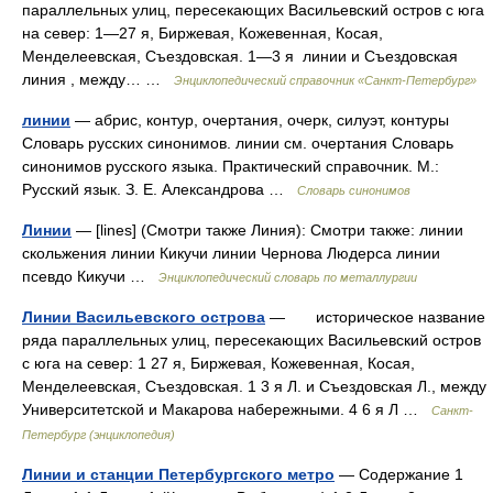
параллельных улиц, пересекающих Васильевский остров с юга
на север: 1—27 я, Биржевая, Кожевенная, Косая,
Менделеевская, Съездовская. 1—3 я линии и Съездовская
линия , между… …
Энциклопедический справочник «Санкт-Петербург»
линии
— абрис, контур, очертания, очерк, силуэт, контуры
Словарь русских синонимов. линии см. очертания Словарь
синонимов русского языка. Практический справочник. М.:
Русский язык. З. Е. Александрова …
Словарь синонимов
Линии
— [lines] (Смотри также Линия): Смотри также: линии
скольжения линии Кикучи линии Чернова Людерса линии
псевдо Кикучи …
Энциклопедический словарь по металлургии
Линии Васильевского острова
— историческое название
ряда параллельных улиц, пересекающих Васильевский остров
с юга на север: 1 27 я, Биржевая, Кожевенная, Косая,
Менделеевская, Съездовская. 1 3 я Л. и Съездовская Л., между
Университетской и Макарова набережными. 4 6 я Л …
Санкт-
Петербург (энциклопедия)
Линии и станции Петербургского метро
— Содержание 1