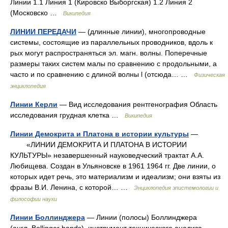
Линии 1.1 Линия 1 (Кировско Выборгская) 1.2 Линия 2
(Московско …
Википедия
ЛИНИИ ПЕРЕДАЧИ
— (длинные линии), многопроводные
системы, состоящие из параллельных проводников, вдоль к
рых могут распространяться эл. магн. волны. Поперечные
размеры таких систем малы по сравнению с продольными, а
часто и по сравнению с длиной волны l (отсюда… …
Физическая
энциклопедия
Линии Керли
— Вид исследования рентгенография Область
исследования грудная клетка …
Википедия
Линии Демокрита и Платона в истории культуры
—
«ЛИНИИ ДЕМОКРИТА И ПЛАТОНА В ИСТОРИИ
КУЛЬТУРЫ» незавершенный науковедческий трактат А.А.
Любищева. Создан в Ульяновске в 1961 1964 гг. Две линии, о
которых идет речь, это материализм и идеализм; они взяты из
фразы В.И. Ленина, с которой… …
Энциклопедия эпистемологии и
философии науки
Линии Боллинджера
— Линии (полосы) Боллинджера