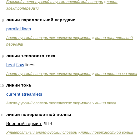
Большой англо-русский и русско-английский словарь
линии
>
электропередачи
линии параллельной передачи
8
parallel lines
Англо-русский словарь технических терминов
линии параллельной
>
передачи
линии теплового тока
9
heat
flow
lines
Англо-русский словарь технических терминов
линии теплового тока
>
линии тока
10
current streamlets
Англо-русский словарь технических терминов
линии тока
>
линии поверхностной волны
11
Военный термин:
ЛПВ
Универсальный англо-русский словарь
линии поверхностной волны
>