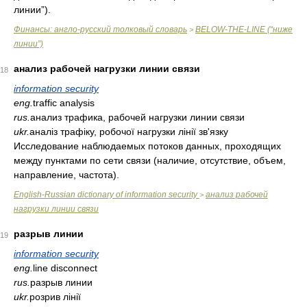
линии”).
Финансы: англо-русский толковый словарь
BELOW-THE-LINE (“ниже
>
линии”)
анализ рабочей нагрузки линии связи
18
information security
eng.
traffic analysis
rus.
анализ трафика, рабочей нагрузки линии связи
ukr.
аналіз трафіку, робочої нагрузки лінії зв'язку
Исследование наблюдаемых потоков данных, проходящих
между пунктами по сети связи (наличие, отсутствие, объем,
направление, частота).
English-Russian dictionary of information security
анализ рабочей
>
нагрузки линии связи
разрыв линии
19
information security
eng.
line disconnect
rus.
разрыв линии
ukr.
розрив лінії