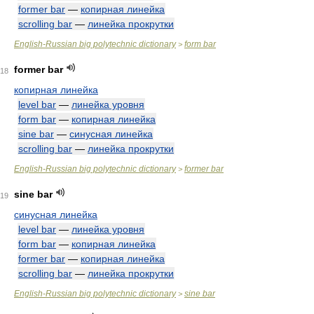
former bar
—
копирная линейка
scrolling bar
—
линейка прокрутки
English-Russian big polytechnic dictionary
form bar
>
former bar
18
копирная линейка
level bar
—
линейка уровня
form bar
—
копирная линейка
sine bar
—
синусная линейка
scrolling bar
—
линейка прокрутки
English-Russian big polytechnic dictionary
former bar
>
sine bar
19
синусная линейка
level bar
—
линейка уровня
form bar
—
копирная линейка
former bar
—
копирная линейка
scrolling bar
—
линейка прокрутки
English-Russian big polytechnic dictionary
sine bar
>