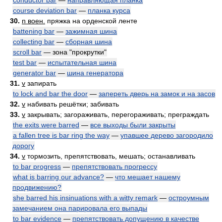
conductor bar
—
направляющая планка
course deviation bar
—
планка курса
30.
n воен.
пряжка на орденской ленте
battening bar
—
зажимная шина
collecting bar
—
сборная шина
scroll bar
— зона "прокрутки"
test bar
—
испытательная шина
generator bar
—
шина генератора
31.
v
запирать
to lock and bar the door
—
запереть дверь на замок и на засов
32.
v
набивать решётки; забивать
33.
v
закрывать; загораживать, перегораживать; преграждать
the exits were barred
—
все выходы были закрыты
a fallen tree is bar ring the way
—
упавшее дерево загородило
дорогу
34.
v
тормозить, препятствовать, мешать; останавливать
to bar progress
—
препятствовать прогрессу
what is barring our advance?
—
что мешает нашему
продвижению?
she barred his insinuations with a witty remark
—
остроумным
замечанием она парировала его выпады
to bar evidence
—
препятствовать допущению в качестве