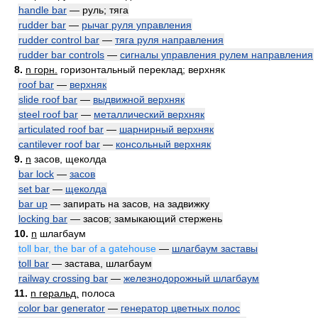
handle bar
— руль; тяга
rudder bar
—
рычаг руля управления
rudder control bar
—
тяга руля направления
rudder bar controls
—
сигналы управления рулем направления
8.
n горн.
горизонтальный переклад; верхняк
roof bar
—
верхняк
slide roof bar
—
выдвижной верхняк
steel roof bar
—
металлический верхняк
articulated roof bar
—
шарнирный верхняк
cantilever roof bar
—
консольный верхняк
9.
n
засов, щеколда
bar lock
—
засов
set bar
—
щеколда
bar up
— запирать на засов, на задвижку
locking bar
— засов; замыкающий стержень
10.
n
шлагбаум
toll bar, the bar of a gatehouse
—
шлагбаум заставы
toll bar
— застава, шлагбаум
railway crossing bar
—
железнодорожный шлагбаум
11.
n геральд.
полоса
color bar generator
—
генератор цветных полос