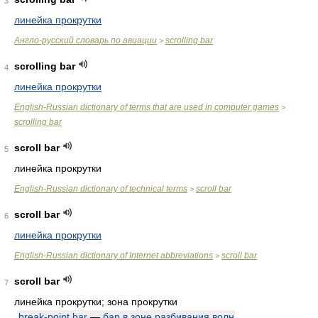
3
линейка прокрутки
Англо-русский словарь по авиации
scrolling bar
>
scrolling bar
4
линейка прокрутки
English-Russian dictionary of terms that are used in computer games
>
scrolling bar
scroll bar
5
линейка прокрутки
English-Russian dictionary of technical terms
scroll bar
>
scroll bar
6
линейка прокрутки
English-Russian dictionary of Internet abbreviations
scroll bar
>
scroll bar
7
линейка прокрутки; зона прокрутки
break-point bar
—
бар в зоне разбивания волн