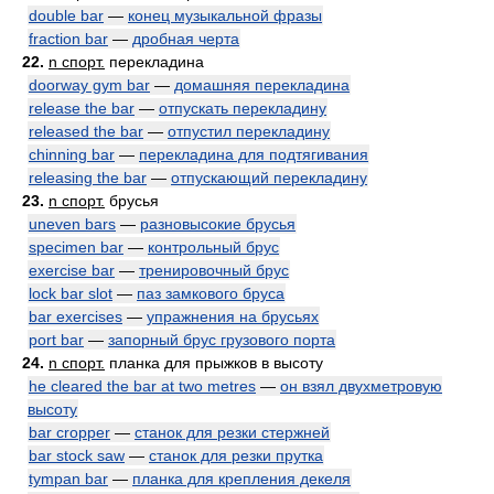
double bar
—
конец музыкальной фразы
fraction bar
—
дробная черта
22.
n спорт.
перекладина
doorway gym bar
—
домашняя перекладина
release the bar
—
отпускать перекладину
released the bar
—
отпустил перекладину
chinning bar
—
перекладина для подтягивания
releasing the bar
—
отпускающий перекладину
23.
n спорт.
брусья
uneven bars
—
разновысокие брусья
specimen bar
—
контрольный брус
exercise bar
—
тренировочный брус
lock bar slot
—
паз замкового бруса
bar exercises
—
упражнения на брусьях
port bar
—
запорный брус грузового порта
24.
n спорт.
планка для прыжков в высоту
he cleared the bar at two metres
—
он взял двухметровую
высоту
bar cropper
—
станок для резки стержней
bar stock saw
—
станок для резки прутка
tympan bar
—
планка для крепления декеля