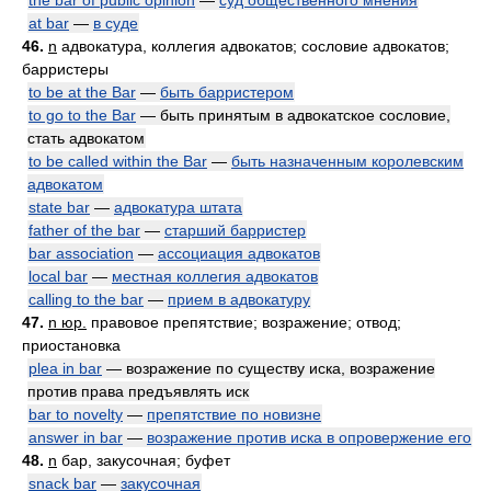
the bar of public opinion
—
суд общественного мнения
at bar
—
в суде
46.
n
адвокатура, коллегия адвокатов; сословие адвокатов;
барристеры
to be at the Bar
—
быть барристером
to go to the Bar
— быть принятым в адвокатское сословие,
стать адвокатом
to be called within the Bar
—
быть назначенным королевским
адвокатом
state bar
—
адвокатура штата
father of the bar
—
старший барристер
bar association
—
ассоциация адвокатов
local bar
—
местная коллегия адвокатов
calling to the bar
—
прием в адвокатуру
47.
n юр.
правовое препятствие; возражение; отвод;
приостановка
plea in bar
— возражение по существу иска, возражение
против права предъявлять иск
bar to novelty
—
препятствие по новизне
answer in bar
—
возражение против иска в опровержение его
48.
n
бар, закусочная; буфет
snack bar
—
закусочная