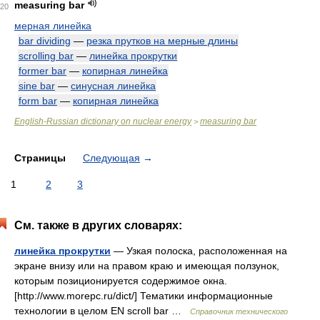
measuring bar
20
мерная линейка
bar dividing
—
резка прутков на мерные длины
scrolling bar
—
линейка прокрутки
former bar
—
копирная линейка
sine bar
—
синусная линейка
form bar
—
копирная линейка
English-Russian dictionary on nuclear energy
measuring bar
>
Страницы
Следующая
→
1
2
3
См. также в других словарях:
линейка прокрутки
— Узкая полоска, расположенная на
экране внизу или на правом краю и имеющая ползунок,
которым позиционируется содержимое окна.
[http://www.morepc.ru/dict/] Тематики информационные
технологии в целом EN scroll bar …
Справочник технического