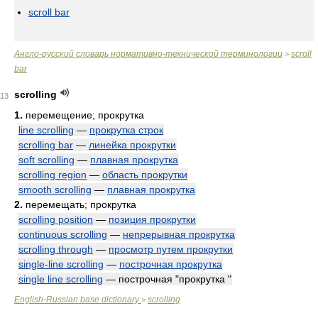
scroll bar
Англо-русский словарь нормативно-технической терминологии
scroll
>
bar
scrolling
13
1.
перемещение; прокрутка
line scrolling
—
прокрутка строк
scrolling bar
—
линейка прокрутки
soft scrolling
—
плавная прокрутка
scrolling region
—
область прокрутки
smooth scrolling
—
плавная прокрутка
2.
перемещать; прокрутка
scrolling position
—
позиция прокрутки
continuous scrolling
—
непрерывная прокрутка
scrolling through
—
просмотр путем прокрутки
single-line scrolling
—
построчная прокрутка
single line scrolling
— построчная "прокрутка "
English-Russian base dictionary
scrolling
>