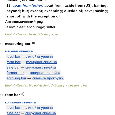
prevent; restrain; stop
13.
apart from (other)
apart from; aside from (US); barring;
beyond; but; except; excepting; outside of; save; saving;
short of; with the exception of
Антонимический ряд:
allow; clear; encourage; suffer
English-Russian base dictionary
bar
>
measuring bar
16
мерная линейка
level bar
—
линейка уровня
form bar
—
копирная линейка
sine bar
—
синусная линейка
former bar
—
копирная линейка
scrolling bar
—
линейка прокрутки
English-Russian big polytechnic dictionary
measuring bar
>
form bar
17
копирная линейка
level bar
—
линейка уровня
sine bar
—
синусная линейка