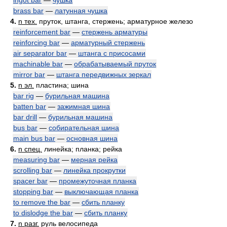
ingot bar
—
чушка
brass bar
—
латунная чушка
4.
n тех.
пруток, штанга, стержень; арматурное железо
reinforcement bar
—
стержень арматуры
reinforcing bar
—
арматурный стержень
air separator bar
—
штанга с присосами
machinable bar
—
обрабатываемый пруток
mirror bar
—
штанга передвижных зеркал
5.
n эл.
пластина; шина
bar rig
—
бурильная машина
batten bar
—
зажимная шина
bar drill
—
бурильная машина
bus bar
—
собирательная шина
main bus bar
—
основная шина
6.
n спец.
линейка; планка; рейка
measuring bar
—
мерная рейка
scrolling bar
—
линейка прокрутки
spacer bar
—
промежуточная планка
stopping bar
—
выключающая планка
to remove the bar
—
сбить планку
to dislodge the bar
—
сбить планку
7.
n разг.
руль велосипеда