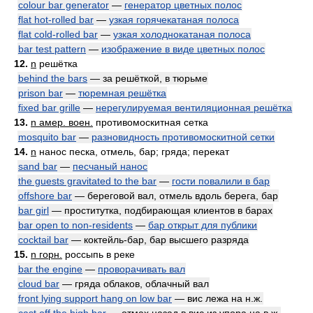
colour bar generator
—
генератор цветных полос
flat hot-rolled bar
—
узкая горячекатаная полоса
flat cold-rolled bar
—
узкая холоднокатаная полоса
bar test pattern
—
изображение в виде цветных полос
12.
n
решётка
behind the bars
— за решёткой, в тюрьме
prison bar
—
тюремная решётка
fixed bar grille
—
нерегулируемая вентиляционная решётка
13.
n амер. воен.
противомоскитная сетка
mosquito bar
—
разновидность противомоскитной сетки
14.
n
нанос песка, отмель, бар; гряда; перекат
sand bar
—
песчаный нанос
the guests gravitated to the bar
—
гости повалили в бар
offshore bar
— береговой вал, отмель вдоль берега, бар
bar girl
— проститутка, подбирающая клиентов в барах
bar open to non-residents
—
бар открыт для публики
cocktail bar
— коктейль-бар, бар высшего разряда
15.
n горн.
россыпь в реке
bar the engine
—
проворачивать вал
cloud bar
— гряда облаков, облачный вал
front lying support hang on low bar
— вис лежа на н.ж.