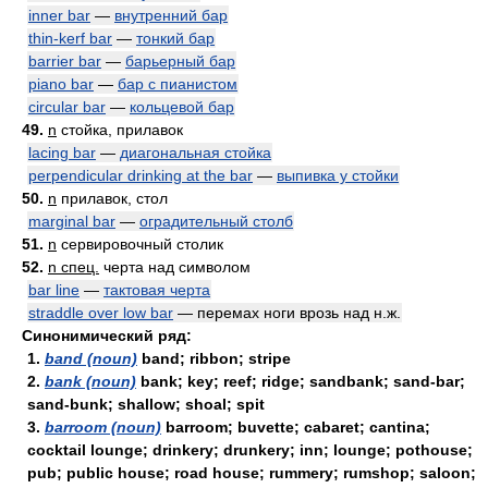
inner bar
—
внутренний бар
thin-kerf bar
—
тонкий бар
barrier bar
—
барьерный бар
piano bar
—
бар с пианистом
circular bar
—
кольцевой бар
49.
n
стойка, прилавок
lacing bar
—
диагональная стойка
perpendicular drinking at the bar
—
выпивка у стойки
50.
n
прилавок, стол
marginal bar
—
оградительный столб
51.
n
сервировочный столик
52.
n спец.
черта над символом
bar line
—
тактовая черта
straddle over low bar
— перемах ноги врозь над н.ж.
Синонимический ряд:
1.
band (noun)
band; ribbon; stripe
2.
bank (noun)
bank; key; reef; ridge; sandbank; sand-bar;
sand-bunk; shallow; shoal; spit
3.
barroom (noun)
barroom; buvette; cabaret; cantina;
cocktail lounge; drinkery; drunkery; inn; lounge; pothouse;
pub; public house; road house; rummery; rumshop; saloon;