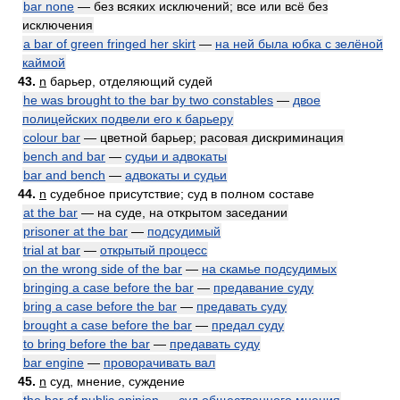
bar none
— без всяких исключений; все или всё без
исключения
a bar of green fringed her skirt
—
на ней была юбка с зелёной
каймой
43.
n
барьер, отделяющий судей
he was brought to the bar by two constables
—
двое
полицейских подвели его к барьеру
colour bar
— цветной барьер; расовая дискриминация
bench and bar
—
судьи и адвокаты
bar and bench
—
адвокаты и судьи
44.
n
судебное присутствие; суд в полном составе
at the bar
— на суде, на открытом заседании
prisoner at the bar
—
подсудимый
trial at bar
—
открытый процесс
on the wrong side of the bar
—
на скамье подсудимых
bringing a case before the bar
—
предавание суду
bring a case before the bar
—
предавать суду
brought a case before the bar
—
предал суду
to bring before the bar
—
предавать суду
bar engine
—
проворачивать вал
45.
n
суд, мнение, суждение