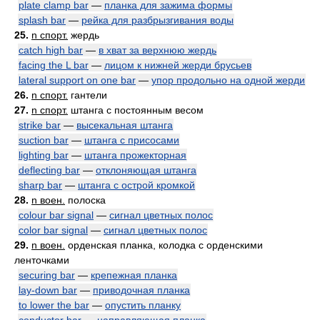
plate clamp bar
—
планка для зажима формы
splash bar
—
рейка для разбрызгивания воды
25.
n спорт.
жердь
catch high bar
—
в хват за верхнюю жердь
facing the L bar
—
лицом к нижней жерди брусьев
lateral support on one bar
—
упор продольно на одной жерди
26.
n спорт.
гантели
27.
n спорт.
штанга с постоянным весом
strike bar
—
высекальная штанга
suction bar
—
штанга с присосами
lighting bar
—
штанга прожекторная
deflecting bar
—
отклоняющая штанга
sharp bar
—
штанга с острой кромкой
28.
n воен.
полоска
colour bar signal
—
сигнал цветных полос
color bar signal
—
сигнал цветных полос
29.
n воен.
орденская планка, колодка с орденскими
ленточками
securing bar
—
крепежная планка
lay-down bar
—
приводочная планка
to lower the bar
—
опустить планку