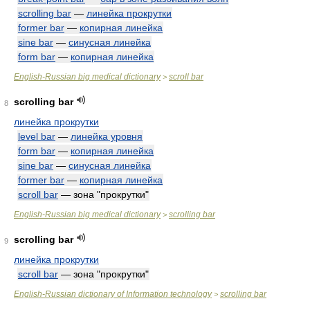
scrolling bar
—
линейка прокрутки
former bar
—
копирная линейка
sine bar
—
синусная линейка
form bar
—
копирная линейка
English-Russian big medical dictionary
scroll bar
>
scrolling bar
8
линейка прокрутки
level bar
—
линейка уровня
form bar
—
копирная линейка
sine bar
—
синусная линейка
former bar
—
копирная линейка
scroll bar
— зона "прокрутки"
English-Russian big medical dictionary
scrolling bar
>
scrolling bar
9
линейка прокрутки
scroll bar
— зона "прокрутки"
English-Russian dictionary of Information technology
scrolling bar
>