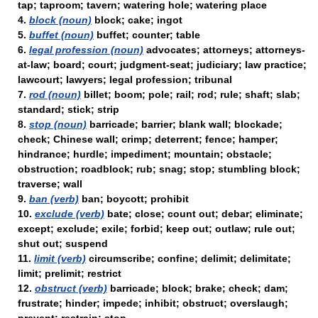
tap; taproom; tavern; watering hole; watering place
4.
block (noun)
block; cake; ingot
5.
buffet (noun)
buffet; counter; table
6.
legal profession (noun)
advocates; attorneys; attorneys-
at-law; board; court; judgment-seat; judiciary; law practice;
lawcourt; lawyers; legal profession; tribunal
7.
rod (noun)
billet; boom; pole; rail; rod; rule; shaft; slab;
standard; stick; strip
8.
stop (noun)
barricade; barrier; blank wall; blockade;
check; Chinese wall; crimp; deterrent; fence; hamper;
hindrance; hurdle; impediment; mountain; obstacle;
obstruction; roadblock; rub; snag; stop; stumbling block;
traverse; wall
9.
ban (verb)
ban; boycott; prohibit
10.
exclude (verb)
bate; close; count out; debar; eliminate;
except; exclude; exile; forbid; keep out; outlaw; rule out;
shut out; suspend
11.
limit (verb)
circumscribe; confine; delimit; delimitate;
limit; prelimit; restrict
12.
obstruct (verb)
barricade; block; brake; check; dam;
frustrate; hinder; impede; inhibit; obstruct; overslaugh;