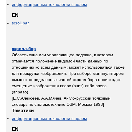
информационные технологии в целом
EN
scroll bar
скролл-бар
Область окна или управляющее подокно, в котором
отмечается положение видимой части данных по
отношению ко всем данным; может использоваться также
для прокрутки изображения. При выборе манипулятором
«мышь» определенных частей скролл-бара происходит
смещение изображения вверх (вниз) либо влево
(вправо).
[Е.С.Алексеев, А.А.Мячев. Англо-русский толковый
словарь по системотехнике ЭВМ. Москва 1993]
Тематики
информационные технологии в целом
EN