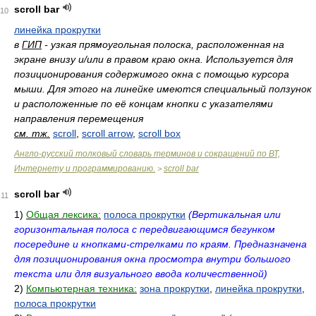
scroll bar
10
линейка прокрутки
в
ГИП
- узкая прямоугольная полоска, расположенная на
экране внизу и/или в правом краю окна. Используется для
позиционирования содержимого окна с помощью курсора
мыши. Для этого на линейке имеются специальный ползунок
и расположенные по её концам кнопки с указателями
направления перемещения
см. тж.
scroll
,
scroll arrow
,
scroll box
Англо-русский толковый словарь терминов и сокращений по ВТ,
Интернету и программированию.
scroll bar
>
scroll bar
11
1)
Общая лексика:
полоса прокрутки
(Вертикальная или
горизонтальная полоса с передвигающимся бегунком
посередине и кнопками-стрелками по краям. Предназначена
для позиционирования окна просмотра внутри большого
текста или для визуального ввода количественной)
2)
Компьютерная техника:
зона прокрутки
,
линейка прокрутки
,
полоса прокрутки