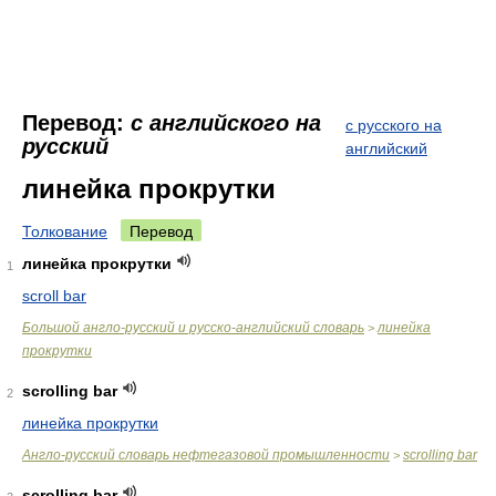
Перевод:
с английского на
с русского на
русский
английский
линейка прокрутки
Толкование
Перевод
линейка прокрутки
1
scroll bar
Большой англо-русский и русско-английский словарь
линейка
>
прокрутки
scrolling bar
2
линейка прокрутки
Англо-русский словарь нефтегазовой промышленности
scrolling bar
>
scrolling bar