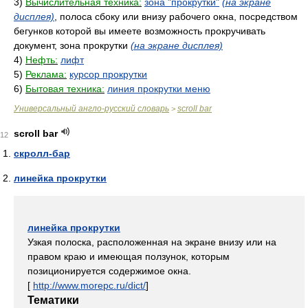
3)
Вычислительная техника:
зона "прокрутки"
(на экране
дисплея)
, полоса сбоку или внизу рабочего окна, посредством
бегунков которой вы имеете возможность прокручивать
документ, зона прокрутки
(на экране дисплея)
4)
Нефть:
лифт
5)
Реклама:
курсор прокрутки
6)
Бытовая техника:
линия прокрутки меню
Универсальный англо-русский словарь
scroll bar
>
scroll bar
12
скролл-бар
линейка прокрутки
линейка прокрутки
Узкая полоска, расположенная на экране внизу или на
правом краю и имеющая ползунок, которым
позиционируется содержимое окна.
[
http://www.morepc.ru/dict/
]
Тематики