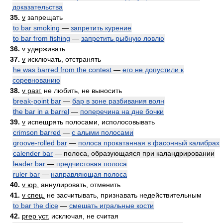
доказательства
35.
v
запрещать
to bar smoking
—
запретить курение
to bar from fishing
—
запретить рыбную ловлю
36.
v
удерживать
37.
v
исключать, отстранять
he was barred from the contest
—
его не допустили к
соревнованию
38.
v разг.
не любить, не выносить
break-point bar
—
бар в зоне разбивания волн
the bar in a barrel
—
поперечина на дне бочки
39.
v
испещрять полосами, исполосовывать
crimson barred
—
с алыми полосами
groove-rolled bar
—
полоса прокатанная в фасонный калибрах
calender bar
— полоса, образующаяся при каландрировании
leader bar
—
предчистовая полоса
ruler bar
—
направляющая полоса
40.
v юр.
аннулировать, отменить
41.
v спец.
не засчитывать, признавать недействительным
to bar the dice
—
смешать игральные кости
42.
prep уст.
исключая, не считая