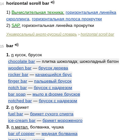
horizontal scroll bar
14
1)
Вычислительная техника:
горизонтальная линейка
скроллинга
,
горизонтальная полоса прокрутки
2)
SAP.
горизонтальная линейка прокрутки
Универсальный англо-русский словарь
horizontal scroll bar
>
bar
15
1.
n
кусок, брусок
chocolate bar
— плитка шоколада; шоколадный батон
wooden bar
—
брусок дерева
rocker bar
—
качающийся брус
finger bar
—
пальцевый брусок
notch bar
—
брусок с надрезом
bar soap
—
мыло в форме брусков
notched bar
—
брусок с надрезом
2.
n
брикет
fuel bar
—
брикет сухого спирта
ice-cream bar
—
брикет мороженого
3.
n метал.
болванка, чушка
bar of copper
—
медная болванка