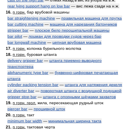
cast off the high bar
— отмах назад в вис из упора на в.ж.
rear lying support hang on low bar
— вис лежа сзади на н.ж.
16.
n горн.
бар врубовой машины
bar straightening machine
—
правильная машина для прутка
bar cutting machine
—
машина для нарезания батончиков
stripper bar
—
плоское било перощипальной машины
bar pilot
—
лоцман для проводки судов через бар
bar longwall machine
—
цепная врубовая машина
17.
n горн.
колонка бурильного молотка
18.
n горн.
буровая штанга
delivery gripper bar
—
штанга приемно-выводного
транспортера
alphanumeric type bar
—
буквенно-цифровая печатающая
штанга
cylinder packing tension bar
—
штанга для натяжения декеля
air diverter bar
—
поворотная штанга с воздушной подушкой
gripper stop bar
—
штанга с опорными щёчками захватов
19.
n горн. геол.
жила, пересекающая рудный шток
piercer bar
—
прошивной шток
20.
n горн.
такт
minimum bar width
—
минимальная ширина такта
21.
n горн.
тактовая черта