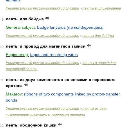
нитей)
Универсальный русско-английский словарь
ленты в шлихтовании
>
ленты для бейджа
9
General subject:
badge lanyards
(на конференциях)
Универсальный русско-английский словарь
ленты для бейджа
>
ленты и провод для магнитной записи
10
Engineering:
tapes and recording wires
Универсальный русско-английский словарь
ленты и провод для
>
магнитной записи
ленты из двух компонентов со связями с переносом
11
протона
Makarov:
ribbons of two components linked by proton-transfer
bonds
Универсальный русско-английский словарь
ленты из двух
>
компонентов со связями с переносом протона
ленты ободочной кишки
12