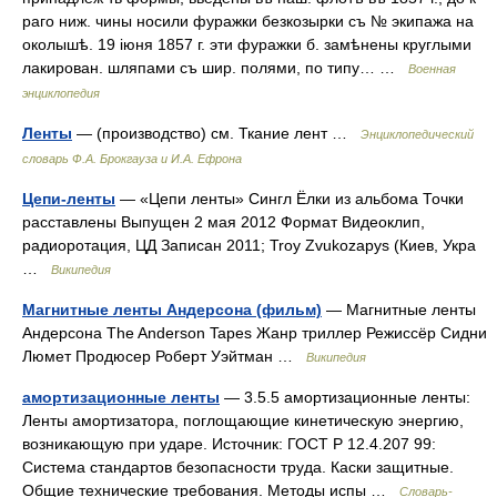
раго ниж. чины носили фуражки безкозырки съ № экипажа на
околышѣ. 19 іюня 1857 г. эти фуражки б. замѣнены круглыми
лакирован. шляпами съ шир. полями, по типу… …
Военная
энциклопедия
Ленты
— (производство) см. Ткание лент …
Энциклопедический
словарь Ф.А. Брокгауза и И.А. Ефрона
Цепи-ленты
— «Цепи ленты» Сингл Ёлки из альбома Точки
расставлены Выпущен 2 мая 2012 Формат Видеоклип,
радиоротация, ЦД Записан 2011; Troy Zvukozapys (Киев, Укра
…
Википедия
Магнитные ленты Андерсона (фильм)
— Магнитные ленты
Андерсона The Anderson Tapes Жанр триллер Режиссёр Сидни
Люмет Продюсер Роберт Уэйтман …
Википедия
амортизационные ленты
— 3.5.5 амортизационные ленты:
Ленты амортизатора, поглощающие кинетическую энергию,
возникающую при ударе. Источник: ГОСТ Р 12.4.207 99:
Система стандартов безопасности труда. Каски защитные.
Общие технические требования. Методы испы …
Словарь-