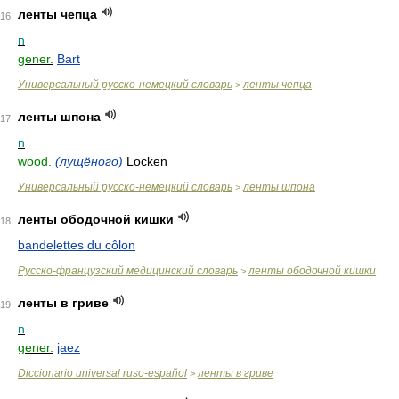
ленты чепца
16
n
gener.
Bart
Универсальный русско-немецкий словарь
ленты чепца
>
ленты шпона
17
n
wood.
(лущёного)
Locken
Универсальный русско-немецкий словарь
ленты шпона
>
ленты ободочной кишки
18
bandelettes du côlon
Русско-французский медицинский словарь
ленты ободочной кишки
>
ленты в гриве
19
n
gener.
jaez
Diccionario universal ruso-español
ленты в гриве
>