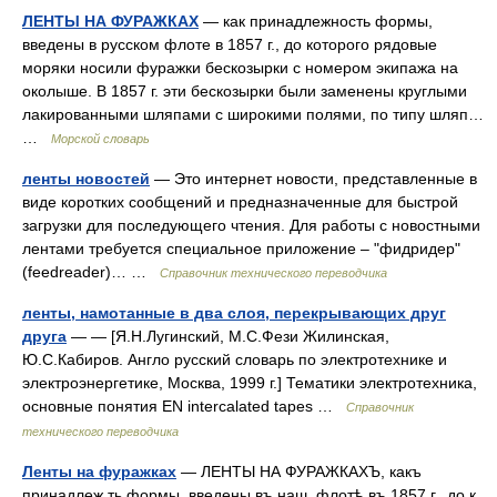
ЛЕНТЫ НА ФУРАЖКАХ
— как принадлежность формы,
введены в русском флоте в 1857 г., до которого рядовые
моряки носили фуражки бескозырки с номером экипажа на
околыше. В 1857 г. эти бескозырки были заменены круглыми
лакированными шляпами с широкими полями, по типу шляп…
…
Морской словарь
ленты новостей
— Это интернет новости, представленные в
виде коротких сообщений и предназначенные для быстрой
загрузки для последующего чтения. Для работы с новостными
лентами требуется специальное приложение – "фидридер"
(feedreader)… …
Справочник технического переводчика
ленты, намотанные в два слоя, перекрывающих друг
друга
— — [Я.Н.Лугинский, М.С.Фези Жилинская,
Ю.С.Кабиров. Англо русский словарь по электротехнике и
электроэнергетике, Москва, 1999 г.] Тематики электротехника,
основные понятия EN intercalated tapes …
Справочник
технического переводчика
Ленты на фуражках
— ЛЕНТЫ НА ФУРАЖКАХЪ, какъ
принадлеж ть формы, введены въ наш. флотѣ въ 1857 г., до к