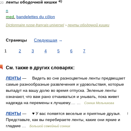
ленты ободочной кишки
20
n
med.
bandelettes du côlon
Dictionnaire russe-français universel
ленты ободочной кишки
>
Страницы
Следующая
→
1
2
3
4
5
6
7
См. также в других словарях:
ЛЕНТЫ
— Видеть во сне разноцветные ленты предвещает
самые разнообразные развлечения и удовольствия, которые
выпадут на вашу долю во время отпуска. Зеленые ленты
означают, что вам рано отчаиваться и унывать, пока живет
надежда на перемены к лучшему.… …
Сонник Мельникова
ЛЕНТЫ
— ♥ У вас появятся веселые и приятные друзья. ↑
Представьте, как вы перебираете ленты, какие они яркие и
гладкие …
Большой семейный сонник