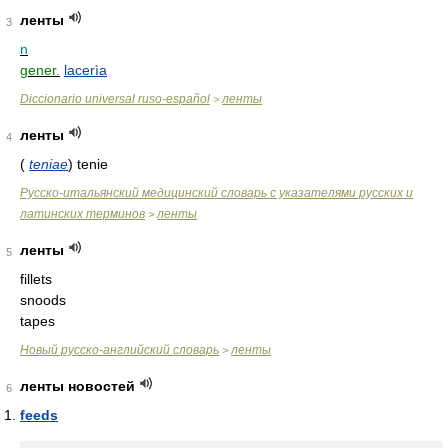
ленты
3
n
gener.
lacerìa
Diccionario universal ruso-español
ленты
>
ленты
4
(
teniae
)
tenie
Русско-итальянский медицинский словарь с указателями русских и
латинских терминов
ленты
>
ленты
5
fillets
snoods
tapes
Новый русско-английский словарь
ленты
>
ленты новостей
6
feeds