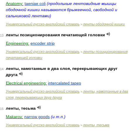
Anatomy:
taeniae coli
(продольные лентовидные мышцы
ободочной кишки называются брыжеечной, свободной и
сальниковой лентами)
Универсальный русско-английский словарь
ленты ободочной кишки
>
ленты позиционирования печатающей головки
13
Engineering:
encoder strip
Универсальный русско-английский словарь
ленты позиционирования
>
печатающей головки
ленты, намотанные в два слоя, перекрывающих друг
14
друга
Electrical engineering:
intercalated tapes
Универсальный русско-английский словарь
ленты, намотанные в два
>
слоя, перекрывающих друг друга
ленты, тесьма
15
Makarov:
narrow goods
(и т.п.)
Универсальный русско-английский словарь
ленты, тесьма
>