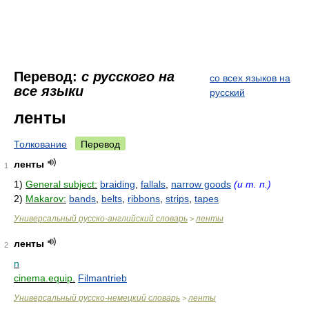
Перевод:
с русского на
со всех языков на
все языки
русский
ленты
Толкование
Перевод
ленты
1
1)
General subject:
braiding
,
fallals
,
narrow goods
(и т. п.)
2)
Makarov:
bands
,
belts
,
ribbons
,
strips
,
tapes
Универсальный русско-английский словарь
ленты
>
ленты
2
n
cinema.equip.
Filmantrieb
Универсальный русско-немецкий словарь
ленты
>