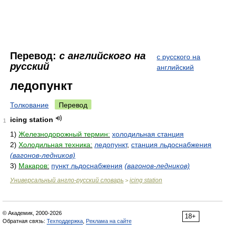
Перевод:
с английского на
с русского на
русский
английский
ледопункт
Толкование
Перевод
icing station
1
1)
Железнодорожный термин:
холодильная станция
2)
Холодильная техника:
ледопункт
,
станция льдоснабжения
(вагонов-ледников)
3)
Макаров:
пункт льдоснабжения
(вагонов-ледников)
Универсальный англо-русский словарь
icing station
>
© Академик, 2000-2026
18+
Обратная связь:
Техподдержка
,
Реклама на сайте