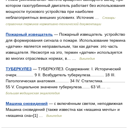
котором газотурбинный двигатель работает без использования
мощности пускового устройства при наиболее
неблагоприятных внешних условиях. Источник …
Словарь-
справочник терминов нормативно-технической документации
Пожарный извещатель
— Пожарный извещатель устройство
для формирования сигнала о пожаре. Использование термина
«датчик» является неправильным, так как датчик это часть
извещателя. Несмотря на это, термин «датчик» используется
во многих отраслевых нормах, в… …
Википедия
ТУБЕРКУЛЕЗ
— ТУБЕРКУЛЕЗ. Содержание: I. Исторический
очерк............... 9 II. Возбудитель туберкулеза............ 18 III.
Патологическая анатомия............ 34 IV. Статистика....................
55 V. Социальное значение туберкулеза....... 63 VІ.… …
Большая медицинская энциклопедия
Машина сновидений
— с включённым светом, неподвижная
Машина сновидений (также известна как «машина мечты» и
«машина сна»[1] …
Википедия