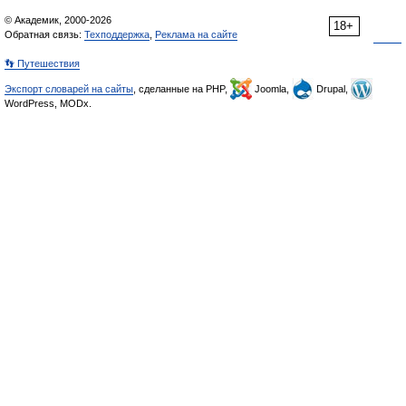
© Академик, 2000-2026
18+
Обратная связь:
Техподдержка
,
Реклама на сайте
👣 Путешествия
Экспорт словарей на сайты
, сделанные на PHP,
Joomla,
Drupal,
WordPress, MODx.