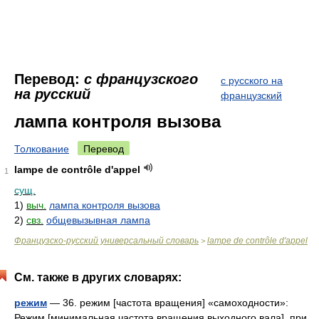
Перевод:
с французского
с русского на
на русский
французский
лампа контроля вызова
Толкование
Перевод
lampe de contrôle d'appel
1
сущ.
1)
выч.
лампа контроля вызова
2)
свз.
общевызывная лампа
Французско-русский универсальный словарь
lampe de contrôle d'appel
>
См. также в других словарях:
режим
— 36. режим [частота вращения] «самоходности»:
Режим [минимальная частота вращения выходного вала], при