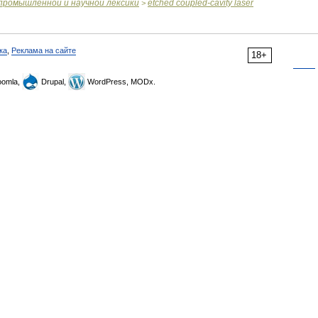
промышленной
и
научной
лексики
etched
coupled
-
cavity
laser
>
ка
,
Реклама на сайте
18+
omla,
Drupal,
WordPress, MODx.