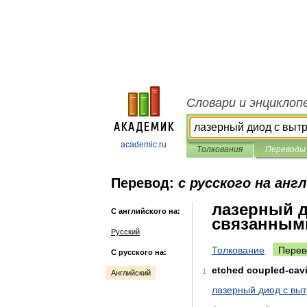
Словари и энциклоп
academic.ru
Толкования
Переводы
Перевод:
с русского на анг
лазерный 
С английского на:
связанным
Русский
Толкование
Перев
С русского на:
etched
coupled
-
cav
1
Английский
лазерный
диод
с
вы