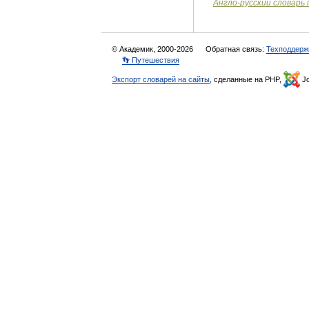
Англо
-
русский
словарь
© Академик, 2000-2026
Обратная связь:
Техподдерж
👣 Путешествия
Экспорт словарей на сайты
, сделанные на PHP,
Jo