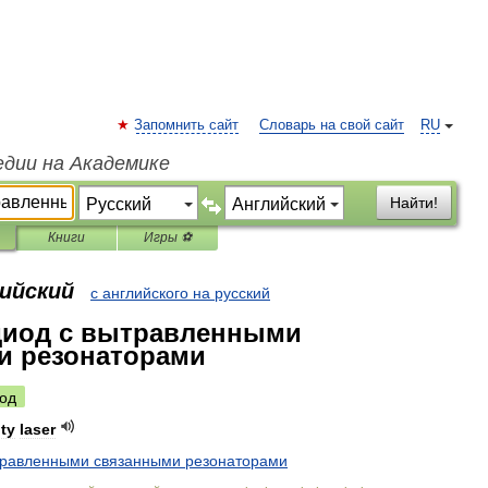
Запомнить сайт
Словарь на свой сайт
RU
едии на Академике
Найти!
Книги
Игры ⚽
лийский
с английского на русский
диод с вытравленными
и резонаторами
од
ity
laser
травленными
связанными
резонаторами