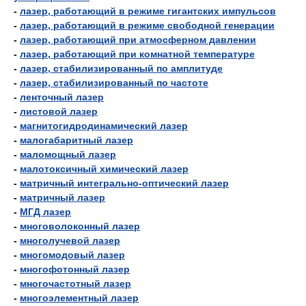
-
лазер, работающий в режиме гигантских импульсов
-
лазер, работающий в режиме свободной генерации
-
лазер, работающий при атмосферном давлении
-
лазер, работающий при комнатной температуре
-
лазер, стабилизированный по амплитуде
-
лазер, стабилизированный по частоте
-
ленточный лазер
-
листовой лазер
-
магнитогидродинамический лазер
-
малогабаритный лазер
-
маломощный лазер
-
малотоксичный химический лазер
-
матричный интегрально-оптический лазер
-
матричный лазер
-
МГД лазер
-
многоволоконный лазер
-
многолучевой лазер
-
многомодовый лазер
-
многофотонный лазер
-
многочастотный лазер
-
многоэлементный лазер