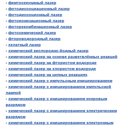
-
фемтосекундный лазер
-
фотодиссоциационный лазер
-
фотодиссоционный лазер
-
фотоионизационный лазер
-
фоторекомбинационный лазер
-
фотохимический лазер
-
фтороводородный лазер
-
хелатный лазер
-
химический кислородно-йодный лазер
-
химический лазер на основе разветвлённых реакций
-
химический лазер на фтористом водороде
-
химический лазер на хлористом водороде
-
химический лазер на цепных реакциях
-
химический лазер с импульсным инициированием
-
химический лазер с инициированием импульсной
лампой
-
химический лазер с инициированием искровым
разрядом
-
химический лазер с инициированием электрическим
разрядом
-
химический лазер с инициированием электронным