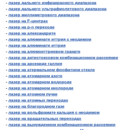
-
лазер дальнего инфракрасного диапазона
-
лазер дальнего ультрафиолетового диапазона
-
лазер миллиметрового диапазона
-
лазер на F-центрах
-
лазер на p-n переходе
-
лазер на александрите
-
лазер на алюминате иттрия с неодимом
-
лазер на алюминате иттрия
-
лазер на алюмоиттриевом гранате
-
лазер на антистоксовом комбинационном рассеянии
-
лазер на арсениде галлия
-
лазер на атермальном фосфатном стекле
-
лазер на атомарном азоте
-
лазер на атомарном водороде
-
лазер на атомарном кислороде
-
лазер на атомном пучке
-
лазер на атомных переходах
-
лазер на благородном газе
-
лазер на вольфрамате кальция с неодимом
-
лазер на вращательных переходах
-
лазер на вынужденном комбинационном рассеянии