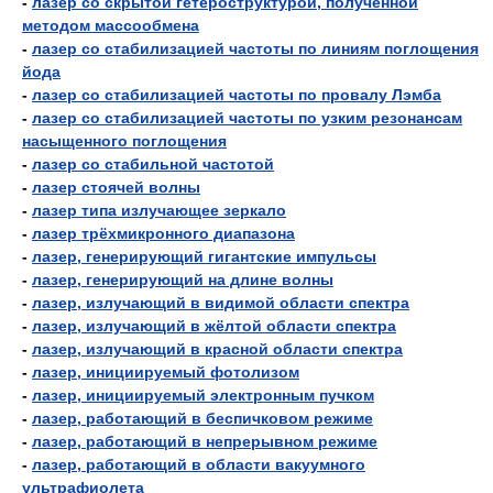
-
лазер со скрытой гетероструктурой, полученной
методом массообмена
-
лазер со стабилизацией частоты по линиям поглощения
йода
-
лазер со стабилизацией частоты по провалу Лэмба
-
лазер со стабилизацией частоты по узким резонансам
насыщенного поглощения
-
лазер со стабильной частотой
-
лазер стоячей волны
-
лазер типа излучающее зеркало
-
лазер трёхмикронного диапазона
-
лазер, генерирующий гигантские импульсы
-
лазер, генерирующий на длине волны
-
лазер, излучающий в видимой области спектра
-
лазер, излучающий в жёлтой области спектра
-
лазер, излучающий в красной области спектра
-
лазер, инициируемый фотолизом
-
лазер, инициируемый электронным пучком
-
лазер, работающий в беспичковом режиме
-
лазер, работающий в непрерывном режиме
-
лазер, работающий в области вакуумного
ультрафиолета