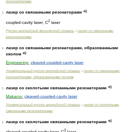
резонаторами
лазер со связанными резонаторами
3
2
coupled-cavity laser, C
laser
Русско-английский физический словарь
лазер со связанными
>
резонаторами
лазер со связанными резонаторами, образованными
4
сколом
Engineering:
cleaved-coupled-cavity laser
Универсальный русско-английский словарь
лазер со связанными
>
резонаторами, образованными сколом
лазер со сколотыми связанными резонаторами
5
Makarov:
cleaved-coupled-cavity laser
Универсальный русско-английский словарь
лазер со сколотыми
>
связанными резонаторами
лазер со сколотыми связанными резонаторами
6
3
cleaved-coupled-cavity laser, C
laser