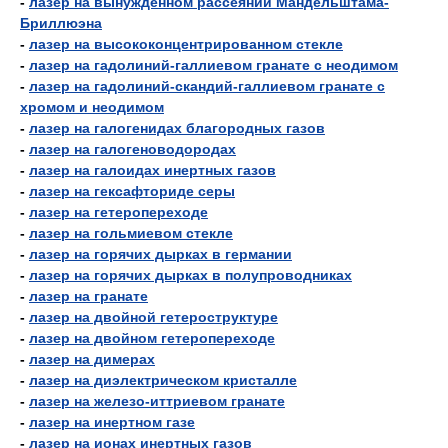
-
лазер на вынужденном рассеянии Мандельштама-
Бриллюэна
-
лазер на высококонцентрированном стекле
-
лазер на гадолиний-галлиевом гранате с неодимом
-
лазер на гадолиний-скандий-галлиевом гранате с
хромом и неодимом
-
лазер на галогенидах благородных газов
-
лазер на галогеноводородах
-
лазер на галоидах инертных газов
-
лазер на гексафториде серы
-
лазер на гетеропереходе
-
лазер на гольмиевом стекле
-
лазер на горячих дырках в германии
-
лазер на горячих дырках в полупроводниках
-
лазер на гранате
-
лазер на двойной гетероструктуре
-
лазер на двойном гетеропереходе
-
лазер на димерах
-
лазер на диэлектрическом кристалле
-
лазер на железо-иттриевом гранате
-
лазер на инертном газе
-
лазер на ионах инертных газов