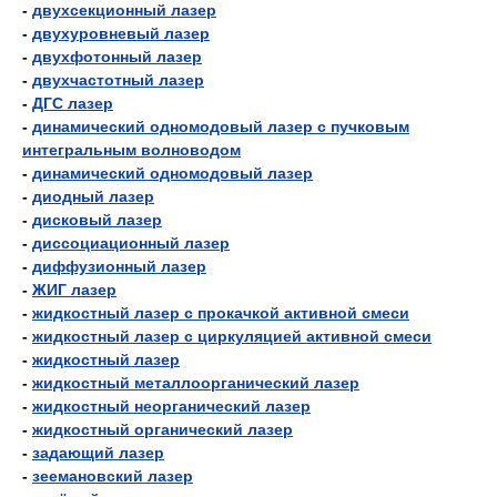
-
двухсекционный лазер
-
двухуровневый лазер
-
двухфотонный лазер
-
двухчастотный лазер
-
ДГС лазер
-
динамический одномодовый лазер с пучковым
интегральным волноводом
-
динамический одномодовый лазер
-
диодный лазер
-
дисковый лазер
-
диссоциационный лазер
-
диффузионный лазер
-
ЖИГ лазер
-
жидкостный лазер с прокачкой активной смеси
-
жидкостный лазер с циркуляцией активной смеси
-
жидкостный лазер
-
жидкостный металлоорганический лазер
-
жидкостный неорганический лазер
-
жидкостный органический лазер
-
задающий лазер
-
зеемановский лазер