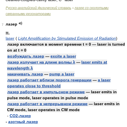
Русско-английский физический словарь
лазер со сколотыми
>
связанными резонаторами
лазер
7
м.
laser
(
Light Amplification by Stimulated Emission of Radiation
)
лазер включается в момент времени t = 0 — laser is turned
on at t = 0
возбуждать лазер
—
excite a laser
лазер излучает на длине волны λ
—
laser emits at
wavelength λ
накачивать лазер
—
pump a laser
лазер работает вблизи порога генерации
—
a laser
operates close to threshold
лазер работает в импульсном режиме
— laser emits in
pulse mode, laser operates in pulse mode
лазер работает в непрерывном режиме
— laser emits in
CW mode, laser operates in CW mode
-
CO2-лазер
-
азотный лазер