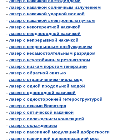
-
лазер с накачкой светодиодами
-
лазер с накачкой солнечным излучением
-
лазер с накачкой ударной волной
-
лазер с накачкой электронным пучком
-
лазер с некогерентной накачкой
-
лазер с неоднородной накачкой
-
лазер с непрерывной накачкой
-
лазер с непрерывным возбуждением
-
лазер с несамостоятельным разрядом
-
лазер с неустойчивым резонатором
-
лазер с низким порогом генерации
-
лазер с обратной связью
-
лазер с ограничением числа мод
-
лазер с одной продольной модой
-
лазер с однородной накачкой
-
лазер с односторонней гетероструктурой
-
лазер с окнами Брюстера
-
лазер с оптической накачкой
-
лазер с охлаждением конвекцией
-
лазер с охлаждением
-
лазер с пассивной модуляцией добротности
-
лазер с пассивной синхронизацией мод