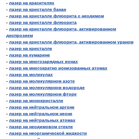
-
лазер на красителях
-
лазер на кристалле банан
-
лазер на кристалле флюорита с неодимом
-
лазер на кристалле флюорита
-
лазер на кристалле флюорита, активированном
диспрозием
-
лазер на кристалле флюорита, активированном ураном
-
лазер на кристалле
-
лазер на кумарине
-
лазер на многозарядных ионах
-
лазер на многократно ионизованных атомах
-
лазер на молекулах
-
лазер на молекулярном азоте
-
лазер на молекулярном водороде
-
лазер на молекулярном фторе
-
лазер на монокристалле
-
лазер на нейтральном аргоне
-
лазер на нейтральном неоне
-
лазер на нейтральных атомах
-
лазер на неодимовом стекле
-
лазер на неорганической жидкости