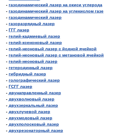
-
газодинамический лазер на окиси углерода
-
газодинамический лазер на углекислом газе
-
газодинамический лазер
-
газоразрядный лазер
-
ГГГ лазер
-
гелий-кадмиевый лазер
-
гелий-ксеноновый лазер
-
гелий-неоновый лазер с йодной ячейкой
-
гелий-неоновый лазер с метановой ячейкой
-
гелий-неоновый лазер
-
гетеродинный лазер
-
гибридный лазер
-
голографический лазер
-
ГСГГ лазер
-
двунаправленный лазер
-
двухволновый лазер
-
двухзеркальный лазер
-
двухлучевой лазер
-
двухмодовый лазер
-
двухполосковый лазер
-
двухрезонаторный лазер