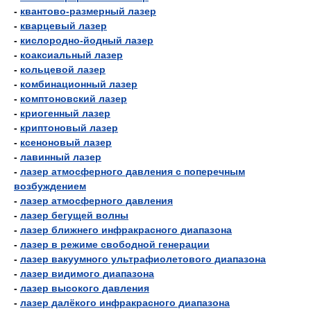
-
квантово-размерный лазер
-
кварцевый лазер
-
кислородно-йодный лазер
-
коаксиальный лазер
-
кольцевой лазер
-
комбинационный лазер
-
комптоновский лазер
-
криогенный лазер
-
криптоновый лазер
-
ксеноновый лазер
-
лавинный лазер
-
лазер атмосферного давления с поперечным
возбуждением
-
лазер атмосферного давления
-
лазер бегущей волны
-
лазер ближнего инфракрасного диапазона
-
лазер в режиме свободной генерации
-
лазер вакуумного ультрафиолетового диапазона
-
лазер видимого диапазона
-
лазер высокого давления
-
лазер далёкого инфракрасного диапазона