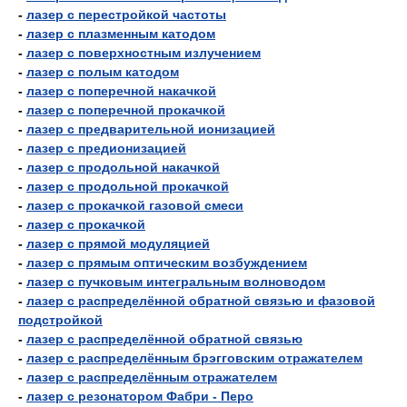
-
лазер с перестройкой частоты
-
лазер с плазменным катодом
-
лазер с поверхностным излучением
-
лазер с полым катодом
-
лазер с поперечной накачкой
-
лазер с поперечной прокачкой
-
лазер с предварительной ионизацией
-
лазер с предионизацией
-
лазер с продольной накачкой
-
лазер с продольной прокачкой
-
лазер с прокачкой газовой смеси
-
лазер с прокачкой
-
лазер с прямой модуляцией
-
лазер с прямым оптическим возбуждением
-
лазер с пучковым интегральным волноводом
-
лазер с распределённой обратной связью и фазовой
подстройкой
-
лазер с распределённой обратной связью
-
лазер с распределённым брэгговским отражателем
-
лазер с распределённым отражателем
-
лазер с резонатором Фабри - Перо