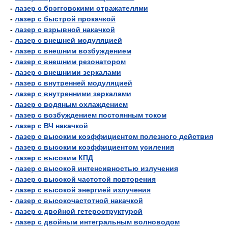
-
лазер с брэгговскими отражателями
-
лазер с быстрой прокачкой
-
лазер с взрывной накачкой
-
лазер с внешней модуляцией
-
лазер с внешним возбуждением
-
лазер с внешним резонатором
-
лазер с внешними зеркалами
-
лазер с внутренней модуляцией
-
лазер с внутренними зеркалами
-
лазер с водяным охлаждением
-
лазер с возбуждением постоянным током
-
лазер с ВЧ накачкой
-
лазер с высоким коэффициентом полезного действия
-
лазер с высоким коэффициентом усиления
-
лазер с высоким КПД
-
лазер с высокой интенсивностью излучения
-
лазер с высокой частотой повторения
-
лазер с высокой энергией излучения
-
лазер с высокочастотной накачкой
-
лазер с двойной гетероструктурой
-
лазер с двойным интегральным волноводом