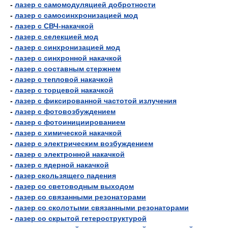
-
лазер с самомодуляцией добротности
-
лазер с самосинхронизацией мод
-
лазер с СВЧ-накачкой
-
лазер с селекцией мод
-
лазер с синхронизацией мод
-
лазер с синхронной накачкой
-
лазер с составным стержнем
-
лазер с тепловой накачкой
-
лазер с торцевой накачкой
-
лазер с фиксированной частотой излучения
-
лазер с фотовозбуждением
-
лазер с фотоинициированием
-
лазер с химической накачкой
-
лазер с электрическим возбуждением
-
лазер с электронной накачкой
-
лазер с ядерной накачкой
-
лазер скользящего падения
-
лазер со световодным выходом
-
лазер со связанными резонаторами
-
лазер со сколотыми связанными резонаторами
-
лазер со скрытой гетероструктурой