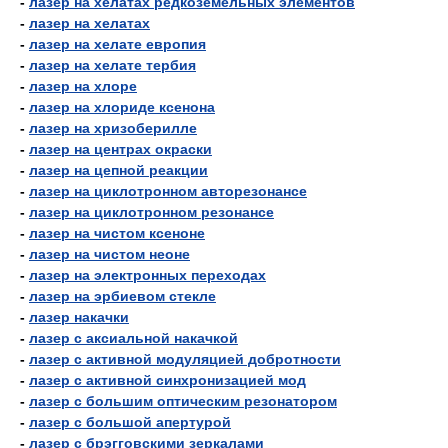
-
лазер на хелатах редкоземельных элементов
-
лазер на хелатах
-
лазер на хелате европия
-
лазер на хелате тербия
-
лазер на хлоре
-
лазер на хлориде ксенона
-
лазер на хризоберилле
-
лазер на центрах окраски
-
лазер на цепной реакции
-
лазер на циклотронном авторезонансе
-
лазер на циклотронном резонансе
-
лазер на чистом ксеноне
-
лазер на чистом неоне
-
лазер на электронных переходах
-
лазер на эрбиевом стекле
-
лазер накачки
-
лазер с аксиальной накачкой
-
лазер с активной модуляцией добротности
-
лазер с активной синхронизацией мод
-
лазер с большим оптическим резонатором
-
лазер с большой апертурой
-
лазер с брэгговскими зеркалами