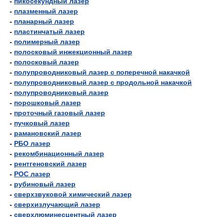
-
пикосекундный лазер
-
плазменный лазер
-
планарный лазер
-
пластинчатый лазер
-
полимерный лазер
-
полосковый инжекционный лазер
-
полосковый лазер
-
полупроводниковый лазер с поперечной накачкой
-
полупроводниковый лазер с продольной накачкой
-
полупроводниковый лазер
-
порошковый лазер
-
проточный газовый лазер
-
пучковый лазер
-
рамановский лазер
-
РБО лазер
-
рекомбинационный лазер
-
рентгеновский лазер
-
РОС лазер
-
рубиновый лазер
-
сверхзвуковой химический лазер
-
сверхизлучающий лазер
-
сверхлюминесцентный лазер