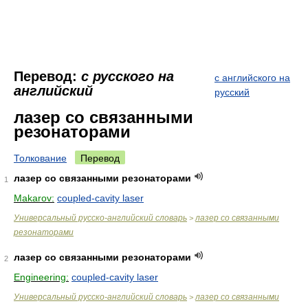
Перевод:
с русского на
с английского на
английский
русский
лазер со связанными
резонаторами
Толкование
Перевод
лазер co связанными резонаторами
1
Makarov:
coupled-cavity laser
Универсальный русско-английский словарь
лазер co связанными
>
резонаторами
лазер со связанными резонаторами
2
Engineering:
coupled-cavity laser
Универсальный русско-английский словарь
лазер со связанными
>