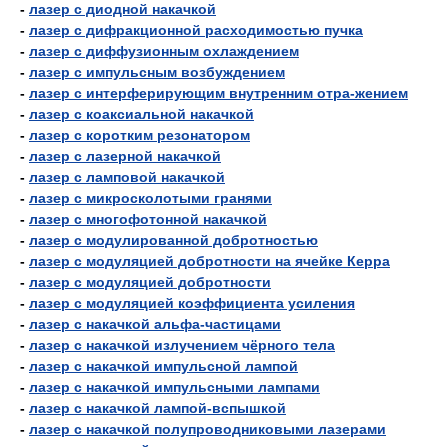
-
лазер с диодной накачкой
-
лазер с дифракционной расходимостью пучка
-
лазер с диффузионным охлаждением
-
лазер с импульсным возбуждением
-
лазер с интерферирующим внутренним отра-жением
-
лазер с коаксиальной накачкой
-
лазер с коротким резонатором
-
лазер с лазерной накачкой
-
лазер с ламповой накачкой
-
лазер с микросколотыми гранями
-
лазер с многофотонной накачкой
-
лазер с модулированной добротностью
-
лазер с модуляцией добротности на ячейке Керра
-
лазер с модуляцией добротности
-
лазер с модуляцией коэффициента усиления
-
лазер с накачкой альфа-частицами
-
лазер с накачкой излучением чёрного тела
-
лазер с накачкой импульсной лампой
-
лазер с накачкой импульсными лампами
-
лазер с накачкой лампой-вспышкой
-
лазер с накачкой полупроводниковыми лазерами