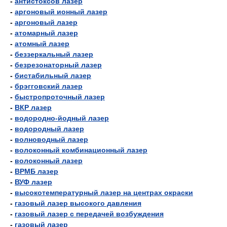
-
антистоксов лазер
-
аргоновый ионный лазер
-
аргоновый лазер
-
атомарный лазер
-
атомный лазер
-
беззеркальный лазер
-
безрезонаторный лазер
-
бистабильный лазер
-
брэгговский лазер
-
быстропроточный лазер
-
ВКР лазер
-
водородно-йодный лазер
-
водородный лазер
-
волноводный лазер
-
волоконный комбинационный лазер
-
волоконный лазер
-
ВРМБ лазер
-
ВУФ лазер
-
высокотемпературный лазер на центрах окраски
-
газовый лазер высокого давления
-
газовый лазер с передачей возбуждения
-
газовый лазер