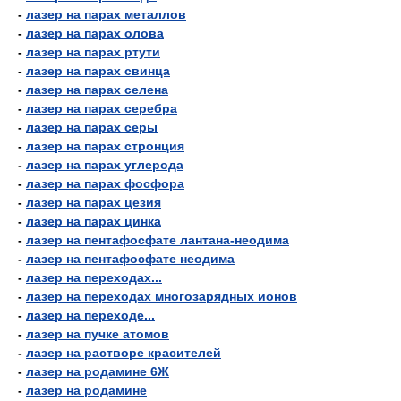
-
лазер на парах металлов
-
лазер на парах олова
-
лазер на парах ртути
-
лазер на парах свинца
-
лазер на парах селена
-
лазер на парах серебра
-
лазер на парах серы
-
лазер на парах стронция
-
лазер на парах углерода
-
лазер на парах фосфора
-
лазер на парах цезия
-
лазер на парах цинка
-
лазер на пентафосфате лантана-неодима
-
лазер на пентафосфате неодима
-
лазер на переходах...
-
лазер на переходах многозарядных ионов
-
лазер на переходе...
-
лазер на пучке атомов
-
лазер на растворе красителей
-
лазер на родамине 6Ж
-
лазер на родамине