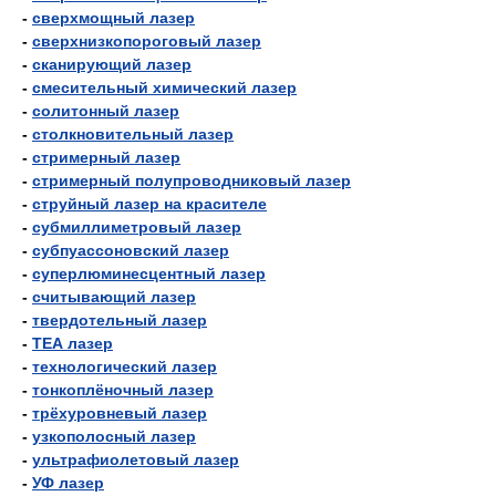
-
сверхмощный лазер
-
сверхнизкопороговый лазер
-
сканирующий лазер
-
смесительный химический лазер
-
солитонный лазер
-
столкновительный лазер
-
стримерный лазер
-
стримерный полупроводниковый лазер
-
струйный лазер на красителе
-
субмиллиметровый лазер
-
субпуассоновский лазер
-
суперлюминесцентный лазер
-
считывающий лазер
-
твердотельный лазер
-
ТЕА лазер
-
технологический лазер
-
тонкоплёночный лазер
-
трёхуровневый лазер
-
узкополосный лазер
-
ультрафиолетовый лазер
-
УФ лазер