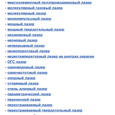
-
многоэлементный полупроводниковый лазер
-
молекулярный газовый лазер
-
молекулярный лазер
-
моноимпульсный лазер
-
мощный лазер
-
мощный твердотельный лазер
-
неодимовый лазер
-
неоновый лазер
-
непрерывный лазер
-
низкопороговый лазер
-
низкотемпературный лазер на центрах окраски
-
ОГС лазер
-
одномодовый лазер
-
одночастотный лазер
-
опорный лазер
-
отпаянный лазер
-
очень длинный лазер
-
параметрический лазер
-
переносной лазер
-
перестраиваемый лазер
-
перестраиваемый твердотельный лазер