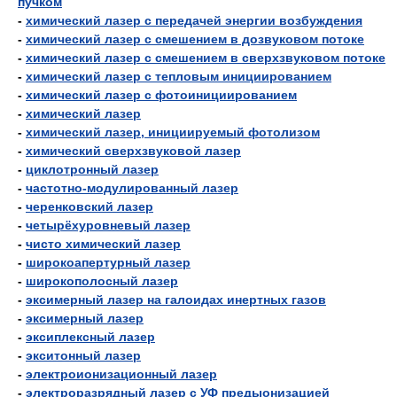
пучком
-
химический лазер с передачей энергии возбуждения
-
химический лазер с смешением в дозвуковом потоке
-
химический лазер с смешением в сверхзвуковом потоке
-
химический лазер с тепловым инициированием
-
химический лазер с фотоинициированием
-
химический лазер
-
химический лазер, инициируемый фотолизом
-
химический сверхзвуковой лазер
-
циклотронный лазер
-
частотно-модулированный лазер
-
черенковский лазер
-
четырёхуровневый лазер
-
чисто химический лазер
-
широкоапертурный лазер
-
широкополосный лазер
-
эксимерный лазер на галоидах инертных газов
-
эксимерный лазер
-
эксиплексный лазер
-
экситонный лазер
-
электроионизационный лазер
-
электроразрядный лазер с УФ предыонизацией