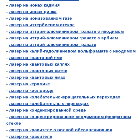
-
лазер на ионах кадмия
-
лазер на ионах цинка
-
лазер на ионизованном газе
-
лазер на иттербиевом стекле
-
лазер на иттрий-алюминиевом гранате с неодимом
-
лазер на иттрий-алюминиевом гранате с эрбием
-
лазер на иттрий-алюминиевом гранате
-
лазер на калий-гадолиниевом вольфрамате с неодимом
-
лазер на квантовой яме
-
лазер на квантовых каплях
-
лазер на квантовых нитях
-
лазер на квантовых ямах
-
лазер на керамике
-
лазер на кислороде
-
лазер на колебательно-вращательных переходах
-
лазер на колебательных переходах
-
лазер на конденсированной среде
-
лазер на концентрированном неодимовом фосфатном
стекле
-
лазер на красителе с волной обесцвечивания
-
лазер на красителе