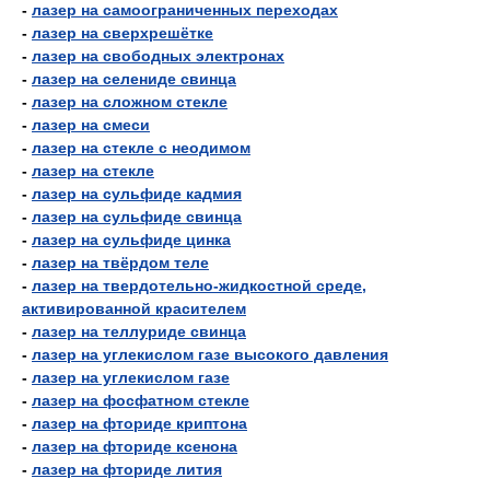
-
лазер на самоограниченных переходах
-
лазер на сверхрешётке
-
лазер на свободных электронах
-
лазер на селениде свинца
-
лазер на сложном стекле
-
лазер на смеси
-
лазер на стекле с неодимом
-
лазер на стекле
-
лазер на сульфиде кадмия
-
лазер на сульфиде свинца
-
лазер на сульфиде цинка
-
лазер на твёрдом теле
-
лазер на твердотельно-жидкостной среде,
активированной красителем
-
лазер на теллуриде свинца
-
лазер на углекислом газе высокого давления
-
лазер на углекислом газе
-
лазер на фосфатном стекле
-
лазер на фториде криптона
-
лазер на фториде ксенона
-
лазер на фториде лития