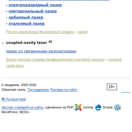
-
электроразрядный лазер
-
эпитаксиальный лазер
-
эрбиевый лазер
-
эталонный лазер
Русско-английский физический словарь
лазер
>
coupled-cavity laser
8
лазер со связанными резонаторами
Англо-русский словарь промышленной и научной лексики
coupled-
>
cavity laser
© Академик, 2000-2026
18+
Обратная связь:
Техподдержка
,
Реклама на сайте
👣 Путешествия
Экспорт словарей на сайты
, сделанные на PHP,
Joomla,
Drupal,
WordPress, MODx.