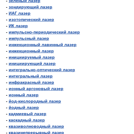
-
зелёный лазер
-
зондирующий лазер
-
ИАГ лазер
-
изотопический лазер
-
ИК лазер
-
импульсно-периодический лазер
-
импульсный лазер
-
инжекционный лавинный лазер
-
инжекционный лазер
-
инициируемый лазер
-
инициирующий лазер
-
интегрально-оптический лазер
-
интегральный лазер
-
инфракрасный лазер
-
ионный аргоновый лазер
-
ионный лазер
-
йод-кислородный лазер
-
йодный лазер
-
кадмиевый лазер
-
каскадный лазер
-
квазиволноводный лазер
-
квазинепрерывный лазер