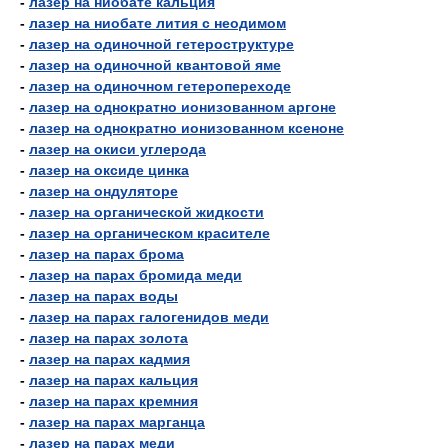
-
лазер на ниобате кальция
-
лазер на ниобате лития с неодимом
-
лазер на одиночной гетероструктуре
-
лазер на одиночной квантовой яме
-
лазер на одиночном гетеропереходе
-
лазер на однократно ионизованном аргоне
-
лазер на однократно ионизованном ксеноне
-
лазер на окиси углерода
-
лазер на оксиде цинка
-
лазер на ондуляторе
-
лазер на органической жидкости
-
лазер на органическом красителе
-
лазер на парах брома
-
лазер на парах бромида меди
-
лазер на парах воды
-
лазер на парах галогенидов меди
-
лазер на парах золота
-
лазер на парах кадмия
-
лазер на парах кальция
-
лазер на парах кремния
-
лазер на парах марганца
-
лазер на парах меди