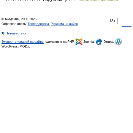
© Академик, 2000-2026
18+
Обратная связь:
Техподдержка
,
Реклама на сайте
👣 Путешествия
Экспорт словарей на сайты
, сделанные на PHP,
Joomla,
Drupal,
WordPress, MODx.