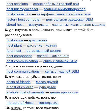
host sessions
—
сеанс работы с главной эвм
host microprocessor
—
главный микропроцессор
host connection
—
интерфейс главного компьютера
factory host computer
—
центральная заводская ЭВМ
vitrual host
—
виртуальная главная вычислительная машина
6.
v
выступать в роли хозяина, принимать гостей; быть
распорядителем
host range
—
круг хозяев
host plant
—
растение - хозяин
feral host
—
естественный хозяин
host component
—
хозяин - компонент
host communication
—
связь с главной ЭВМ
7.
v разг.
выступать в роли ведущего
host communications
—
связь с главной ЭВМ
8.
n
множество, уйма; толпа, сонм
hosts of friends
—
масса друзей
a host of children
—
куча детей
a whole host of servants
—
целая армия слуг
9.
n поэт. арх.
войско, воинство
the Lord of Hosts
—
господь сил
10.
n церк.
гостия; тело христово