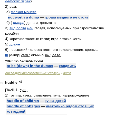
детских играх
)
2)
разг.
а)
мелкая монета
not worth a dump
—
гроша медного не стоит
б)
(
dumps
)
деньги, деньжата
3)
вид болта
или
гвоздя, используемый при строительстве
корабля
4)
короткие толстые кегли; игра в такие кегли
5)
драже
6)
невысокий человек плотного телосложения; крепыш
III
[dʌmp]
сущ.
; обычно
мн.
;
разг.
уныние, хандра, тоска
to be (down) in the dumps
—
хандрить
Англо-русский современный словарь
dump
>
huddle
10
['hʌdl]
1.
сущ.
1)
группа; кучка; скопление; куча, нагромождение
huddle of children
—
кучка детей
huddle of cottages
—
несколько рядом стоящих
коттеджей