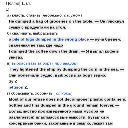
I
[dʌmp]
1.
гл.
1)
а)
класть, ставить
(
небрежно, с шумом
)
He dumped a bag of groceries on the table. — Он плюхнул
сумку с продуктами на стол.
б)
сваливать, выбрасывать
a pile of logs dumped in the wrong place
— куча брёвен,
сваленная не там, где надо
I dumped the coffee down the drain. — Я вылил кофе в
унитаз.
в)
выбрасывать за борт
(
при аварии
)
They lightened the ship by dumping the corn in the sea. —
Они облегчили судно, выбросив за борт зерно.
Syn:
jettison
2.
г)
сбрасывать, хоронить
(
отходы
)
Most of our refuse does not decompose: plastic containers,
bottles and tins dumped in the ground remain forever. —
Большинство произведённого нами мусора не
разлагается: пластмассовые ёмкости, бутылки и
консервные банки, закопанные в землю, лежат там