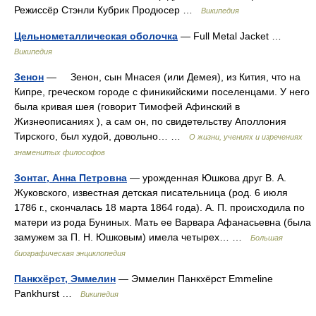
Режиссёр Стэнли Кубрик Продюсер …
Википедия
Цельнометаллическая оболочка
— Full Metal Jacket …
Википедия
Зенон
— Зенон, сын Мнасея (или Демея), из Кития, что на
Кипре, греческом городе с финикийскими поселенцами. У него
была кривая шея (говорит Тимофей Афинский в
Жизнеописаниях ), а сам он, по свидетельству Аполлония
Тирского, был худой, довольно… …
О жизни, учениях и изречениях
знаменитых философов
Зонтаг, Анна Петровна
— урожденная Юшкова друг В. А.
Жуковского, известная детская писательница (род. 6 июля
1786 г., скончалась 18 марта 1864 года). А. П. происходила по
матери из рода Буниных. Мать ее Варвара Афанасьевна (была
замужем за П. Н. Юшковым) имела четырех… …
Большая
биографическая энциклопедия
Панкхёрст, Эммелин
— Эммелин Панкхёрст Emmeline
Pankhurst …
Википедия