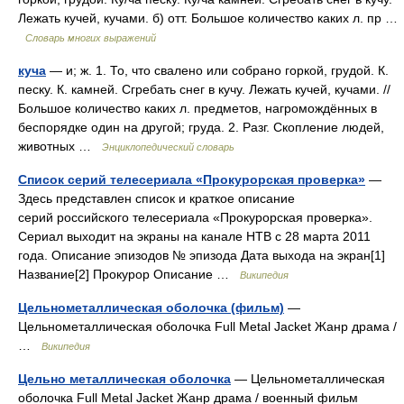
Лежать кучей, кучами. б) отт. Большое количество каких л. пр …
Словарь многих выражений
куча
— и; ж. 1. То, что свалено или собрано горкой, грудой. К.
песку. К. камней. Сгребать снег в кучу. Лежать кучей, кучами. //
Большое количество каких л. предметов, нагромождённых в
беспорядке один на другой; груда. 2. Разг. Скопление людей,
животных …
Энциклопедический словарь
Список серий телесериала «Прокурорская проверка»
—
Здесь представлен список и краткое описание
серий российского телесериала «Прокурорская проверка».
Сериал выходит на экраны на канале НТВ с 28 марта 2011
года. Описание эпизодов № эпизода Дата выхода на экран[1]
Название[2] Прокурор Описание …
Википедия
Цельнометаллическая оболочка (фильм)
—
Цельнометаллическая оболочка Full Metal Jacket Жанр драма /
…
Википедия
Цельно металлическая оболочка
— Цельнометаллическая
оболочка Full Metal Jacket Жанр драма / военный фильм