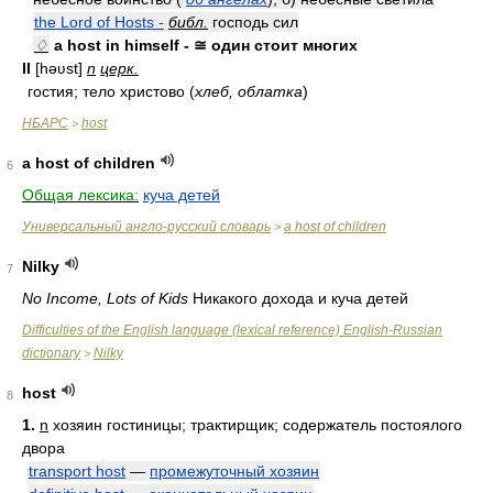
the Lord of Hosts -
библ.
господь сил
♢
a host in himself - ≅ один стоит многих
II
[həʋst]
n
церк.
гостия; тело христово (
хлеб, облатка
)
НБАРС
host
>
a host of children
6
Общая лексика:
куча детей
Универсальный англо-русский словарь
a host of children
>
Nilky
7
No Income, Lots of Kids
Никакого дохода и куча детей
Difficulties of the English language (lexical reference) English-Russian
dictionary
Nilky
>
host
8
1.
n
хозяин гостиницы; трактирщик; содержатель постоялого
двора
transport host
—
промежуточный хозяин