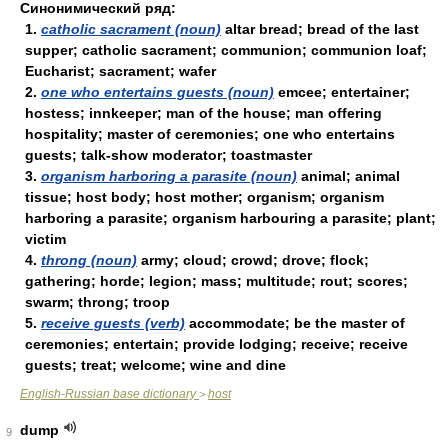
Синонимический ряд:
1.
catholic sacrament (noun)
altar bread; bread of the last
supper; catholic sacrament; communion; communion loaf;
Eucharist; sacrament; wafer
2.
one who entertains guests (noun)
emcee; entertainer;
hostess; innkeeper; man of the house; man offering
hospitality; master of ceremonies; one who entertains
guests; talk-show moderator; toastmaster
3.
organism harboring a parasite (noun)
animal; animal
tissue; host body; host mother; organism; organism
harboring a parasite; organism harbouring a parasite; plant;
victim
4.
throng (noun)
army; cloud; crowd; drove; flock;
gathering; horde; legion; mass; multitude; rout; scores;
swarm; throng; troop
5.
receive guests (verb)
accommodate; be the master of
ceremonies; entertain; provide lodging; receive; receive
guests; treat; welcome; wine and dine
English-Russian base dictionary
host
>
dump
9