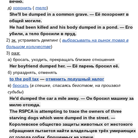
вечно.
д)
хоронить
(
тело
)
She'll be dumped in a common grave. — Её похоронят в
общей могиле.
He had been killed and his body dumped in a pond. — Его
убили, а тело бросили в пруд.
2)
эк.
устраивать демпинг
(
выбрасывать на рынок товар в
большом количестве
)
3)
разг.
а)
бросать, уходить, прекращать близкие отношения
Her boyfriend dumped her. — Её парень бросил её.
б)
упразднять, отменять
to the poll tax
—
отменить подушный налог
в)
бросать
(
в спешке, спасаясь бегством, на произвол
судьбы
)
He'd dumped the car a mile away. — Он бросил машину за
милю отсюда.
The RSPCA is attempting to trace the owners of three
starving dogs which were dumped in the street. —
Королевское общество защиты животных от жестокого
обращения пытается найти владельцев трёх умирающих
от голода собак, брошенных на улице.