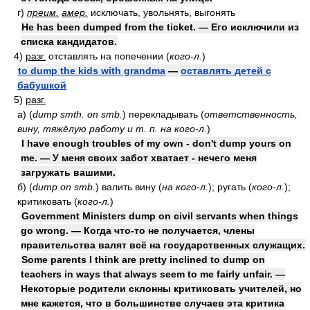
г)
преим.
амер.
исключать, увольнять, выгонять
He has been dumped from the ticket. — Его исключили из
списка кандидатов.
4)
разг.
отставлять на попечении
(
кого-л.
)
to dump the kids with grandma
—
оставлять детей с
бабушкой
5)
разг.
а)
(
dump smth. on smb.
)
перекладывать
(
ответственность,
вину, тяжёлую работу и т. п. на кого-л.
)
I have enough troubles of my own - don't dump yours on
me. — У меня своих забот хватает - нечего меня
загружать вашими.
б)
(
dump on smb.
)
валить вину
(
на кого-л.
)
; ругать
(
кого-л.
)
;
критиковать
(
кого-л.
)
Government Ministers dump on civil servants when things
go wrong. — Когда что-то не получается, члены
правительства валят всё на государственных служащих.
Some parents I think are pretty inclined to dump on
teachers in ways that always seem to me fairly unfair. —
Некоторые родители склонны критиковать учителей, но
мне кажется, что в большинстве случаев эта критика