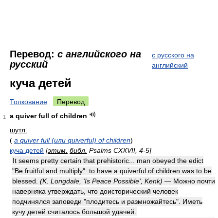
Перевод:
с английского на
с русского на
русский
английский
куча детей
Толкование
Перевод
a quiver full of children
1
шутл.
(
a quiver full (или quiverful) of children
)
куча детей
[
этим.
библ.
Psalms CXXVII, 4-5]
It seems pretty certain that prehistoric... man obeyed the edict
"Be fruitful and multiply": to have a quiverful of children was to be
blessed.
(K. Longdale, ‘Is Peace Possible’, Kenk)
— Можно почти
наверняка утверждать, что доисторический человек
подчинялся заповеди "плодитесь и размножайтесь". Иметь
кучу детей считалось большой удачей.