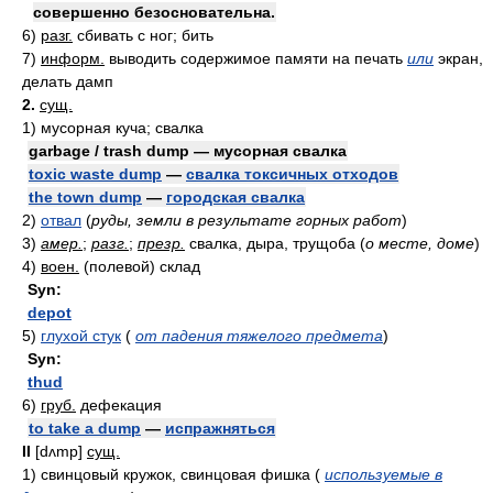
совершенно безосновательна.
6)
разг.
сбивать с ног; бить
7)
информ.
выводить содержимое памяти на печать
или
экран,
делать дамп
2.
сущ.
1)
мусорная куча; свалка
garbage / trash dump — мусорная свалка
toxic waste dump
—
свалка токсичных отходов
the town dump
—
городская свалка
2)
отвал
(
руды, земли в результате горных работ
)
3)
амер.
;
разг.
;
презр.
свалка, дыра, трущоба
(
о месте, доме
)
4)
воен.
(полевой) склад
Syn:
depot
5)
глухой стук
(
от падения тяжелого предмета
)
Syn:
thud
6)
груб.
дефекация
to take a dump
—
испражняться
II
[dʌmp]
сущ.
1)
свинцовый кружок, свинцовая фишка
(
используемые в