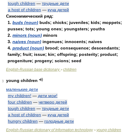
tough children
—
трудные дети
a host of children
—
куча детей
Синонимический ряд:
1.
buds (noun)
buds; chicks; juveniles; kids; moppets;
pusses; tots; young ones; youngsters; youths
2.
minors (noun)
minors
3.
naives (noun)
ingenues; innocents; naives
4.
product (noun)
brood; consequence; descendants;
family; fruit; issue; kin; offspring; posterity; product;
progeniture; progeny; scions; seed
English-Russian base dictionary
children
>
young children
3
маленькие дети
my children!
—
дети мои!
four children
—
четверо детей
tough children
—
трудные дети
a host of children
—
куча детей
hungry children
—
голодные дети
English-Russian dictionary of Information technology
young children
>