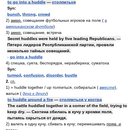
to go into a huddle
—
столпиться
Syn:
bunch
,
throng
,
crowd
2)
амер.
совещание футбольных игроков на поле
(
в
американском футболе
)
3)
амер.
совещание, встреча
Secret huddles were held by five leading Republicans. —
Пятеро лидеров Республиканской партии, провели
несколько тайных совещаний.
-
go into a huddle
4)
спешка, суета; беспорядок, неразбериха; суматоха
Syn:
turmoil
,
confusion
,
disorder
,
bustle
2.
гл.
1)
= huddle together / up
толпиться, собираться
(
вместе
)
,
жаться
(
друг к другу
)
to huddle around a fire
—
столпиться у костра
The cattle huddled together in a corner of the field, trying to
keep dry. — Скотина сбилась в кучу у кромки поля,
пытаясь скрыться от дождя.
2)
валить в одну кучу, сбивать в кучу; перемешивать
прям. и