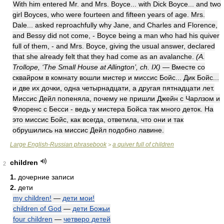
With him entered Mr. and Mrs. Boyce... with Dick Boyce... and two
girl Boyces, who were fourteen and fifteen years of age. Mrs.
Dale... asked reproachfully why Jane, and Charles and Florence,
and Bessy did not come, - Boyce being a man who had his quiver
full of them, - and Mrs. Boyce, giving the usual answer, declared
that she already felt that they had come as an avalanche.
(A.
Trollope, ‘The Small House at Allington’, ch. IX)
— Вместе со
сквайром в комнату вошли мистер и миссис Бойс... Дик Бойс...
и две их дочки, одна четырнадцати, а другая пятнадцати лет.
Миссис Дейл попеняла, почему не пришли Джейн с Чарлзом и
Флоренс с Бесси - ведь у мистера Бойса так много деток. На
это миссис Бойс, как всегда, ответила, что они и так
обрушились на миссис Дейл подобно лавине.
Large English-Russian phrasebook
a quiver full of children
>
children
2
1.
дочерние записи
2.
дети
my children!
—
дети мои!
children of God
—
дети Божьи
four children
—
четверо детей