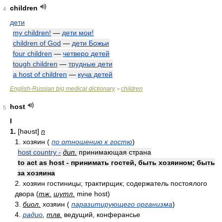
children
4
дети
my children!
—
дети мои!
children of God
—
дети Божьи
four children
—
четверо детей
tough children
—
трудные дети
a host of children
—
куча детей
English-Russian big medical dictionary
children
>
host
5
I
1.
[həʋst]
n
1. хозяин (
по отношению к гостю
)
host country -
дип.
принимающая страна
to act as host - принимать гостей, быть хозяином; быть
за хозяина
2. хозяин гостиницы; трактирщик; содержатель постоялого
двора (
тж.
шутл.
mine host)
3.
биол.
хозяин (
паразитирующего организма
)
4.
радио
,
тлв.
ведущий, конферансье