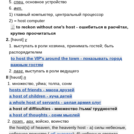
5.
спец.
основное устройство
6.
вчт.
1) главный компьютер, центральный процессор
2) = host computer
♢
to reckon without one's host - ошибиться в расчётах,
крупно просчитаться
2.
[həʋst]
v
1. выступать в роли хозяина, принимать гостей; быть
распорядителем
to host the VIP's around the town - показывать город
важным гостям
2.
разг.
выступать в роли ведущего
II
[həʋst]
n
1. множество, уйма; толпа, сонм
hosts of friends - масса друзей
a host of children - куча детей
a whole host of servants - целая армия слуг
a host of difficulties - множество /тьма/ трудностей
a host of thoughts - сонм мыслей
2.
поэт.
,
арх.
войско, воинство
the host(s) of heaven, the heavenly host - а) силы небесные,
небесное воинство (
об ангелах
); б) небесные светила