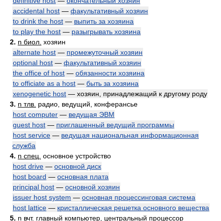
definitive host
—
окончательный хозяин
accidental host
—
факультативный хозяин
to drink the host
—
выпить за хозяина
to play the host
—
разыгрывать хозяина
2.
n биол.
хозяин
alternate host
—
промежуточный хозяин
optional host
—
факультативный хозяин
the office of host
—
обязанности хозяина
to officiate as a host
—
быть за хозяина
xenogenetic host
— хозяин, принадлежащий к другому роду
3.
n тлв.
радио, ведущий, конферансье
host computer
—
ведущая ЭВМ
guest host
—
приглашенный ведущий программы
host service
—
ведущая национальная информационная
служба
4.
n спец.
основное устройство
host drive
—
основной диск
host board
—
основная плата
principal host
—
основной хозяин
issuer host system
—
основная процессинговая система
host lattice
—
кристаллическая решетка основного вещества
5.
n вчт.
главный компьютер, центральный процессор