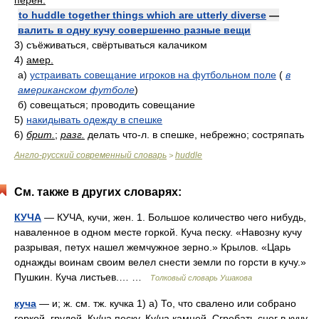
перен.
to huddle together things which are utterly diverse
—
валить в одну кучу совершенно разные вещи
3)
съёживаться, свёртываться калачиком
4)
амер.
а)
устраивать совещание игроков на футбольном поле
(
в
американском футболе
)
б)
совещаться; проводить совещание
5)
накидывать одежду в спешке
6)
брит.
;
разг.
делать что-л. в спешке, небрежно; состряпать
Англо-русский современный словарь
huddle
>
См. также в других словарях:
КУЧА
— КУЧА, кучи, жен. 1. Большое количество чего нибудь,
наваленное в одном месте горкой. Куча песку. «Навозну кучу
разрывая, петух нашел жемчужное зерно.» Крылов. «Царь
однажды воинам своим велел снести земли по горсти в кучу.»
Пушкин. Куча листьев.… …
Толковый словарь Ушакова
куча
— и; ж. см. тж. кучка 1) а) То, что свалено или собрано
горкой, грудой. Ку/ча песку. Ку/ча камней. Сгребать снег в кучу.