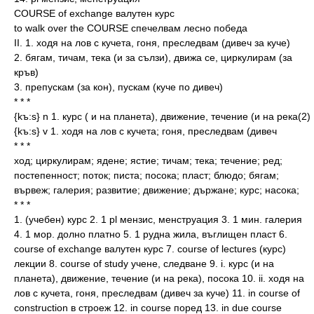
COURSE of exchange валутен курс
to walk over the COURSE спечелвам лесно победа
II. 1. ходя на лов с кучета, гоня, преследвам (дивеч за куче)
2. бягам, тичам, тека (и за сълзи), движа се, циркулирам (за
кръв)
3. препускам (за кон), пускам (куче по дивеч)
* * *
{kъ:s} n 1. курс ( и на планета), движение, течение (и на река(2)
{kъ:s} v 1. ходя на лов с кучета; гоня, преследвам (дивеч
* * *
ход; циркулирам; ядене; ястие; тичам; тека; течение; ред;
постепенност; поток; писта; посока; пласт; блюдо; бягам;
вървеж; галерия; развитие; движение; държане; курс; насока;
* * *
1. (учебен) курс 2. 1 pl мензис, менструация 3. 1 мин. галерия
4. 1 мор. долно платно 5. 1 рудна жила, въглищен пласт 6.
course of exchange валутен курс 7. course of lectures (курс)
лекции 8. course of study учене, следване 9. i. курс (и на
планета), движение, течение (и на река), посока 10. ii. ходя на
лов с кучета, гоня, преследвам (дивеч за куче) 11. in course of
construction в строеж 12. in course поред 13. in due course