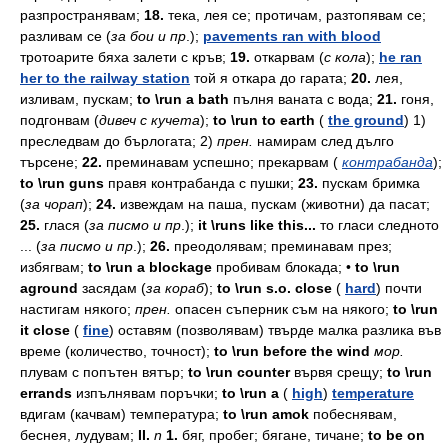
разпространявам;
18.
тека,
лея
се;
протичам,
разтопявам
се;
разливам
се
(
за
бои
и
пр
.);
pavements ran with blood
тротоарите
бяха
залети
с
кръв;
19.
откарвам
(
с
кола
);
he ran
her to the railway station
той
я
откара
до
гарата;
20.
лея,
изливам,
пускам;
to \run a bath
пълня
ваната
с
вода;
21.
гоня,
подгонвам
(
дивеч
с
кучета
);
to \run to earth
(
the ground
)
1)
преследвам
до
бърлогата;
2)
прен.
намирам
след
дълго
търсене;
22.
преминавам
успешно;
прекарвам
(
контрабанда
);
to \run guns
правя
контрабанда
с
пушки;
23.
пускам
бримка
(
за
чорап
);
24.
извеждам
на
паша,
пускам
(животни)
да
пасат;
25.
глася
(
за
писмо
и
пр
.);
it \runs like this...
то
гласи
следното
...
(
за
писмо
и
пр
.);
26.
преодолявам;
преминавам
през;
избягвам;
to \run a blockage
пробивам
блокада;
•
to \run
aground
засядам
(
за
кораб
);
to \run s.o. close
(
hard
)
почти
настигам
някого;
прен.
опасен
съперник
съм
на
някого;
to \run
it close
(
fine
)
оставям
(позволявам)
твърде
малка
разлика
във
време
(количество,
точност);
to \run before the wind
мор.
плувам
с
попътен
вятър;
to \run counter
вървя
срещу;
to \run
errands
изпълнявам
поръчки;
to \run a
(
high
)
temperature
вдигам
(качвам)
температура;
to \run amok
побеснявам,
беснея,
лудувам;
II.
n
1.
бяг,
пробег;
бягане,
тичане;
to be on