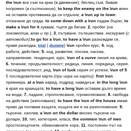
the \run
все
съм
на
крак
(в
движение);
беглец
съм;
бивам
погромен
(
в
състезание
);
to keep the enemy on the \run
воен.
не
оставям
противника
да
си
отдъхне;
a \run up to town
отскачане
до
града;
to come down with a \run
падам
бързо;
to
make a \run for it
хуквам,
търтя
да
бягам;
2.
пробег
(
на
локомотив,
влак
и
пр
.);
3.
пътуване,
пътешествие,
екскурзия
(
с
автомобил)
;
to go fоr a \run
,
to have a \run
разхождам
се,
правя
разходка;
trial
(
dummy
)
\run
пробен
курс;
4.
ход,
работа,
действие;
5.
ход,
развитие,
посока,
насока,
направление,
тенденция,
курс;
\run of a curve
линия
на
крива;
6.
течение;
продължителност;
редица,
линия,
поредица,
серия,
последователност;
ред;
\run of luck
серия
от
успехи;
\run of 5
5
последователни
карти
(при
игра
на
карти)
;
first \run
премиера;
at a \run
наред,
подред;
наведнъж;
in the long \run
в
края
на
краищата;
to have a long \run
оставам
дълго
време
на
мода;
7.
падане,
строполясване,
сгромолясване;
8.
свобода
на
действие
(използване);
to have the \run of the house
имам
право
да
ползвам
къщата;
къщата
ми
е
на
разположение;
9.
търсене,
наплив;
a \run on the dollar
високо
търсене
на
долари;
10.
тип,
категория,
класа;
the common \run of men
простосмъртните,
обикновените
хора;
11.
постоянен
път
на