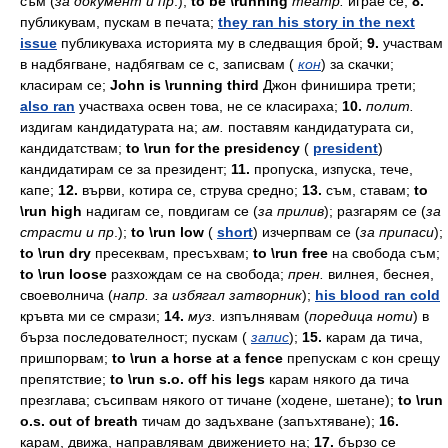
съм
(
за
документ
и
пр
.);
to be \running
театр.
играе
се;
8.
публикувам,
пускам
в
печата;
they ran his story in the next
issue
публикуваха
историята
му
в
следващия
брой;
9.
участвам
в
надбягване,
надбягвам
се
с,
записвам
(
кон
)
за
скачки;
класирам
се;
John is \running third
Джон
финишира
трети;
also ran
участваха
освен
това,
не
се
класираха;
10.
полит.
издигам
кандидатурата
на;
ам.
поставям
кандидатурата
си,
кандидатствам;
to \run for the presidency
(
president
)
кандидатирам
се
за
президент;
11.
пропуска,
изпуска,
тече,
капе;
12.
върви,
котира
се,
струва
средно;
13.
съм,
ставам;
to
\run high
надигам
се,
повдигам
се
(
за
прилив
);
разгарям
се
(
за
страсти
и
пр
.);
to \run low
(
short
)
изчерпвам
се
(
за
припаси
);
to \run dry
пресеквам,
пресъхвам;
to \run free
на
свобода
съм;
to \run loose
разхождам
се
на
свобода;
прен.
вилнея,
беснея,
своеволнича
(
напр.
за
избягал
затворник
);
his blood ran cold
кръвта
ми
се
смрази;
14.
муз.
изпълнявам
(
поредица
ноти
)
в
бърза
последователност;
пускам
(
запис
);
15.
карам
да
тича,
пришпорвам;
to \run a horse at a fence
препускам
с
кон
срещу
препятствие;
to \run s.o. off his legs
карам
някого
да
тича
презглава;
съсипвам
някого
от
тичане
(ходене,
шетане);
to \run
o.s. out of breath
тичам
до
задъхване
(запъхтяване);
16.
карам,
движа,
направлявам
движението
на;
17.
бързо
се