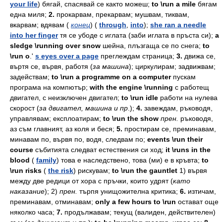
your life
)
бягай,
спасявай
се
както
можеш;
to \run a mile
бягам
една
миля;
2.
прокарвам,
прекарвам;
мушвам,
тиквам,
вкарвам;
вдявам
(
конец
)
(
through
,
into
);
she ran a needle
into her finger
тя
се
убоде
с
иглата
(заби
иглата
в
пръста
си);
a
sledge \running over snow
шейна,
плъзгаща
се
по
снега;
to
\run o
.'
s eyes over a page
преглеждам
страница;
3.
движа
се,
въртя
се,
вървя,
работя
(
за
машина
);
циркулирам;
задвижвам;
задействам;
to \run a programme on a computer
пускам
програма
на
компютър;
with the engine \running
с
работещ
двигател,
с
неизключен
двигател;
to \run idle
работи
на
нулева
скорост
(
за
двигател,
машина
и
пр
.);
4.
завеждам,
ръководя,
управлявам;
експлоатирам;
to \run the show
прен.
ръководя,
аз
съм
главният,
аз
коля
и
беся;
5.
простирам
се,
преминавам,
минавам
по,
вървя
по,
водя,
следвам
по;
events \run their
course
събитията
следват
естествения
си
ход;
it \runs in the
blood
(
family
)
това
е
наследствено,
това
(ми)
е
в
кръвта;
to
\run risks
(
the risk
)
рискувам;
to \run the gauntlet
1)
вървя
между
две
редици
от
хора
с
пръчки,
които
удрят
(
като
наказание
);
2)
прен.
търпя
унищожителна
критика;
6.
изтичам,
преминавам,
отминавам;
only a few hours to \run
остават
още
няколко
часа;
7.
продължавам;
текущ
(валиден,
действителен)