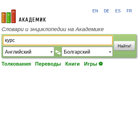
EN
DE
ES
FR
academic.ru
Словари и энциклопедии на Академике
Найти!
Толкования
Переводы
Книги
Игры ⚽