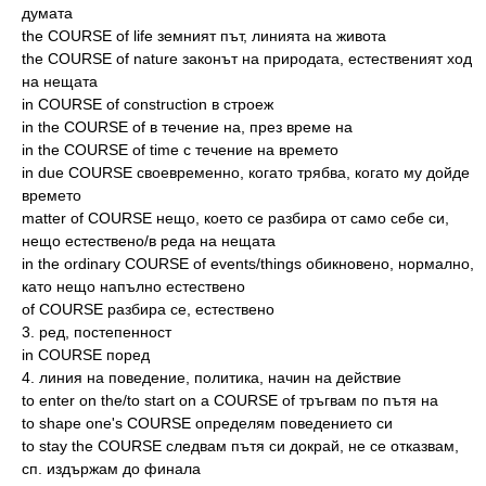
думата
the COURSE of life земният път, линията на живота
the COURSE of nature законът на природата, естественият ход
на нещата
in COURSE of construction в строеж
in the COURSE of в течение на, през време на
in the COURSE of time с течение на времето
in due COURSE своевременно, когато трябва, когато му дойде
времето
matter of COURSE нещо, което се разбира от само себе си,
нещо естествено/в реда на нещата
in the ordinary COURSE of events/things обикновено, нормално,
като нещо напълно естествено
of COURSE разбира се, естествено
3. ред, постепенност
in COURSE поред
4. линия на поведение, политика, начин на действие
to enter on the/to start on a COURSE of тръгвам по пътя на
to shape one's COURSE определям поведението си
to stay the COURSE следвам пътя си докрай, не се отказвам,
сп. издържам до финала