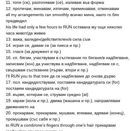
11. топя (се), разтопявам (се), изливам във форма
12. протичам, минавам, изтичам, преминавам, отминавам
all my arrangements ran smoothly всичко мина, както го бях
предвидил
his life had only a few hours to RUN оставаха му още няколко
часа живот/да живее
13. важа, валиден/действителен/в сила съм
14. играя се, давам се (за пиеса и пр.)
15. глася (за документ и пр.)
16. сп. бягам, участвувам в състезание по бягане/в надбягване,
записвам (кон) да участвува в надбягване, надбягвам се с,
свършвам състезание (първи, втори и пр.)
I'll RUN you to that tree да се надбягваме до онова дърво
17. пол. кандидатствувам, поставям кандидатурата си (for)
поставям кандидатурата на (for)
18. вървя, котирам се, струвам средно (at)
19. карам (кола и пр.), движа (машина и пр.), направлявам
движението на
20. прокарвам, прекарвам, мушвам, втиквам, вдявам (конец),
промушвам (със сабя и пр.)
to RUN a comb/one's fingers through one's hair прекарвам