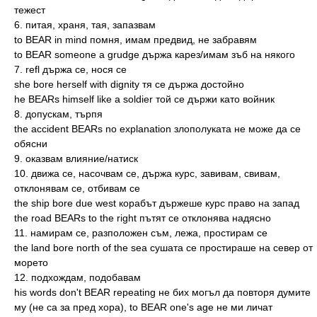
тежест
6. питая, храня, тая, запазвам
to BEAR in mind помня, имам предвид, не забравям
to BEAR someone a grudge държа карез/имам зъб на някого
7. refl държа се, нося се
she bore herself with dignity тя се държа достойно
he BEARs himself like a soldier той се държи като войник
8. допускам, търпя
the accident BEARs no explanation злополуката не може да се
обясни
9. оказвам влияние/натиск
10. движа се, насочвам се, държа курс, завивам, свивам,
отклонявам се, отбивам се
the ship bore due west корабът държеше курс право на запад
the road BEARs to the right пътят се отклонява надясно
11. намирам се, разположен съм, лежа, простирам се
the land bore north of the sea сушата се простираше на север от
морето
12. подхождам, подобавам
his words don't BEAR repeating не бих могъл да повторя думите
му (не са за пред хора), to BEAR one's age не ми личат