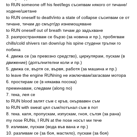
to RUN someone off his feet/legs съсипвам някого от тичане/
ходене/шетане
to RUN oneself to death/into a state of collapse съсипвам се от
тичане, тичам до смърт/до изнемощяване
to RUN oneself out of breath тичам до задъхване
3. разпространявам се бързо (за новина и пр.), пробягвам
chills/cold shivers ran down/up his spine студени тръпки го
побиха
4. движа се (за превозно средство), циркулярам, пускам (в
движение) (допълнителни коли и пр.)
5. движа се, въртя се, вървя, работя (за машина и пр.)
to leave the engine RUNning не изключвам/загасвам мотора
6. простирам се (в някаква посока)
преминавам, следвам (along по)
7. тека, лея се
to RUN blood залят съм с кръв, окървавен съм
to RUN with sweat цял съм/потънал съм в пот
8. тека. капя, пропускам, изпускам, гноя, сълзя (за рана)
my nose RUNs, I RUN at the nose носът ми тече
9. изливам, пускам (вода във вана и пр.)
10. разливам се (за боя, мастило), пускам (за боя)