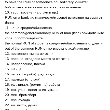
to have the RUN of someone's house/library къщата/
библиотеката на някого ми е на разположение
10. търг. търсене (нa стоки и пр.)
RUN on a bank ик. (паническо/масово) изтегляне на суми от
банка
11. нещо средно/обикновено
the common/general/ordinary RUN of man (kind) обикновените
хора, простосмъртните
the normal RUN of students средните/обикновените студенти
out of the common RUN от по-висока класа/качество
12. постоянен път на животни
13. пасище, оградено място за животни
14. направление, посока
15. шанца
16. пасаж (от риба), ряд. стадо
17. партида (от стоки)
18. тел. цикъл, (режим на) работа
19. тех. улей, канал за изпускане
20. мин. бремсберг
21. муз. рулада
22. ам. поток, ручей