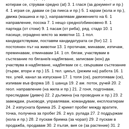
котирам се, струвам средно (at) 3. 1 глася (за документ и пр.)
4. 1 играя се, давам се (за пиеса и пр.) 5. 1 карам (кола и пр.),
движа (машина и пр.), направлявам движението на 6. 1
направление, посока 7. 1 нещо средно/обикновено 8. 1
партида (от стоки) 9. 1 пасаж (от риба), ряд. стадо 10. 1
пасище, оградено място за животни 11. 1 пол.
кандидатствувам, поставям кандидатурата си (for) 12. 1
постоянен път на животни 13. 1 протичам, минавам, изтичам,
преминавам, отминавам 14. 1 сп. бягам, участвувам в
състезание по бягане/в надбягване, записвам (кон) да
участвува в надбягване, надбягвам се с, свършвам състезание
(първи, втори и пр.) 15. 1 тел. цикъл, (режим на) работа 16. 1
тех. улей, канал за изпускане 17. 1 топя (се), разтопявам (се),
изливам във форма 18. 1 шанца 19. 2 ам. поток, ручей 20. 2
геол. направление (на жила и пр.) 21. 2 гоня, подгонвам,
преследвам (дивеч) 22. 2 дължина (на проводник и пр.) 23. 2
завеждам, ръководя, управлявам, командувам, експлоатирам
24. 2 изпусната бримка 25. 2 крикет пробег между вратите,
точка, получена за пробег 26. 2 муз. рулада 27. 2 поддържам
(кола и пр.) 28. 2 пускам бримка (за чорап) 29. 2 пускам в
продажба, продавам 30. 2 пълзя, вия се (за растение) 31. 2