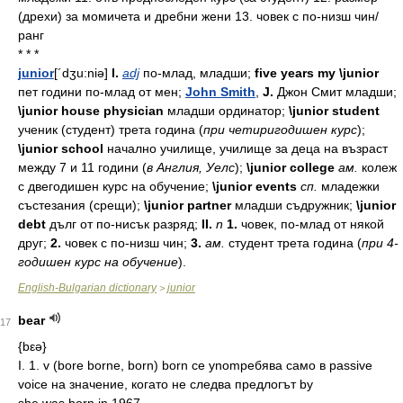
(дрехи) за момичета и дребни жени 13. човек с по-низш чин/
ранг
* * *
junior
[´dʒu:niə]
I.
adj
по-
млад,
младши;
five years my \junior
пет
години
по-
млад
от
мен;
John Smith
,
J.
Джон
Смит
младши;
\junior house physician
младши
ординатор;
\junior student
ученик
(студент)
трета
година
(
при
четиригодишен
курс
);
\junior school
начално
училище,
училище
за
деца
на
възраст
между
7
и
11
години
(
в
Англия,
Уелс
);
\junior college
ам.
колеж
с
двегодишен
курс
на
обучение;
\junior events
сп.
младежки
състезания
(срещи);
\junior partner
младши
съдружник;
\junior
debt
дълг
от
по-
нисък
разряд;
II.
n
1.
човек,
по-
млад
от
някой
друг;
2.
човек
с
по-
низш
чин;
3.
ам.
студент
трета
година
(
при
4-
годишен
курс
на
обучение
).
English-Bulgarian dictionary
junior
>
bear
17
{bεə}
I. 1. v (bore borne, born) born се ynomребява само в passive
voice на значение, когато не следва предлогът by