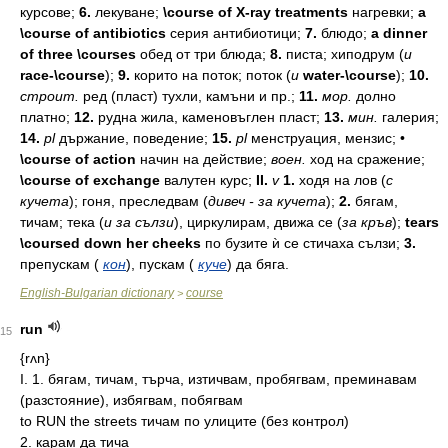
курсове;
6.
лекуване;
\course of X-ray treatments
нагревки;
a
\course of antibiotics
серия
антибиотици;
7.
блюдо;
a dinner
of three \courses
обед
от
три
блюда;
8.
писта;
хиподрум
(
и
race-\course
);
9.
корито
на
поток;
поток
(
и
water-\course
);
10.
строит.
ред
(пласт)
тухли,
камъни
и
пр.;
11.
мор.
долно
платно;
12.
рудна
жила,
каменовъглен
пласт;
13.
мин.
галерия;
14.
pl
държание,
поведение;
15.
pl
менструация,
мензис;
•
\course of action
начин
на
действие;
воен.
ход
на
сражение;
\course of exchange
валутен
курс;
II.
v
1.
ходя
на
лов
(
с
кучета
);
гоня,
преследвам
(
дивеч -
за
кучета
);
2.
бягам,
тичам;
тека
(
и
за
сълзи
),
циркулирам,
движа
се
(
за
кръв
);
tears
\coursed down her cheeks
по
бузите
ѝ
се
стичаха
сълзи;
3.
препускам
(
кон
),
пускам
(
куче
)
да
бяга.
English-Bulgarian dictionary
course
>
run
15
{rʌn}
I. 1. бягам, тичам, търча, изтичвам, пробягвам, преминавам
(разстояние), избягвам, побягвам
to RUN the streets тичам по улиците (без контрол)
2. карам да тича