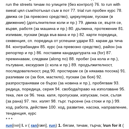
run the streets тичам по улиците (без контрол) 76. to run with
sweat цял съм/потънал съм в пот 77. trial run пробен курс 78.
движа се (за превозно средство), циркулярам, пускам (в
движение) (допълнителни коли и пр.) 79. движа се, въртя се,
вървя, работя (за машина и пр.) 80. дължина, протежение 81.
изливам, пускам (вода във вана и пр.) 82. кaрти поредица,
секвенция, сп. поредица от успешни удари 83. карам да тича
84. контрабанден 85. курс (на превозно средство), район (на
репортер и пр.) 86. поставям кандидатурата на (for) 87.
преминавам, следвам (along по) 88. пробег (на кола и пр.),
пътуване, екскурзия (с кола и пр.) 89. продължителност,
последователност, ред 90. простирам се (в някаква посока) 91.
разливам се (за боя, мастило), пускам (за боя) 92.
разпространявам се бързо (за новина и пр.), пробягвам 93.
редица, поредица, серия 94. свобода/право на използване 95.
тека, лея се 96. тека. капя, пропускам, изпускам, гноя, сълзя
(за рана) 97. тех. излят 98. търг. търсене (нa стоки и пр.) 99.
ход, работа, действие 100. ход, развитие, насока, направление,
тенденция, курс
* * *
run
[rʌn]
I.
v
(
ran
[ræn],
run
)
1.
бягам,
тичам,
търча;
\run for it
(