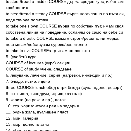
to steer/tread a middle COURSE държа среден курс, избягвам
крайностите
to steer/tread a steady COURSE вървя неотклонно по пътя си,
водя твърда политика
to take one's own COURSE вървя по собствен път, имам своя
собствена линия на поведение, осланям се само на себе си
to take a drastic COURSE вземам строги/решителни мерки,
постъпвам/действувам сурово/решително
to take to evil COURSEs тръгвам по лош път
5. (учебен) курс
COURSE of lectures (курс) лекции
COURSE of study учене, следване
6. лекуване, лечение, серия (нагревки, инжекции и пр.)
7. блюдо, ястие, ядене
three-COURSE lunch обед с три блюда (супа, ядене, десерт)
8. сп. писта, хиподрум, игрище за голф
9. корито (на река и пр.), поток
10. стр. хоризонтален ред на зидария
11. рудна жила, въглищен пласт
12. мин. галерия
13. мор. долно платно
14. рl мензис, менструация