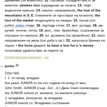
движение
(
за
животни
);
12.
пасбище;
оградено
място
за
животни;
chicken \run
ограждение
за
пилета;
13.
чифт
воденични
камъни;
14.
наклон;
направление;
the \run of the
mountains is S. E.
планините
се
простират
на
югоизток;
the
\run of the market
тенденцията
на
пазара;
15.
пасаж
(
от
риби
);
рядко
стадо;
16.
партида
стоки;
17.
муз.
рулада;
18.
ам.
ручей,
поточе,
поток;
19.
мин.,
тех.
бремсберг,
съоръжение
за
спускане
по
наклони;
20.
ел.
дължина
(
на
проводник
);
21.
геол.
направление
на
жила
(
от
руда
и
пр
.);
22.
изпусната
бримка
на
чорап;
•
the \runs
диария;
to have a \run for o.'s money
получавам
удоволствие
за
парите
си.
English-Bulgarian dictionary
run
>
junior
16
{'dʒu:njə}
I. 1. по-млад, младши
five years JUNIOR to me пет години по-млад от мен
John Smith, JUNIOR (съкр. Jun., Jr.) Джон Смит-син/младши
the JUNIOR school уч. малките, по-малките ученици
2. младежки, юношески, за младежи
JUNIOR events сп. Младежки състезания