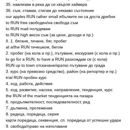
35. навлизам в река да си хвърля хайвера
36. съм, ставам, стигам до някакво състояние
our apples RUN rather small ябълките ни ca доста дребни
to RUN free свободен/на свобода съм
to RUN mad полудявам
to RUN high висок съм (за цени, доходи и пр.)
II. 1. бягане, тичане, бяг, пробег
at a/the RUN тичешком, бегом
2. пробег (на кола и пр.), пътуване, екскурзия (с кола и пр.)
to go for a RUN, to have a RUN разхождам се (с кола)
RUN up to town отскачане/кратко пътуване до града
3. курс (на превозно средство), район (на репортер и пр.)
trial RUN пробен курс
4. ход, работа, действие
5. ход, развитие, насока, направление, тенденция, курс
the RUN of the market тенденцията на пазара
6. продължителност, последователност, ред
7. дължина, протежение
8. редица, поредица, серия
кaрти поредица, секвенция, сп. поредица от успешни удари
9. свобода/право на използване