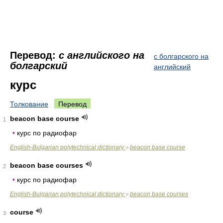
Перевод:
с английского на
с болгарского на
болгарский
английский
курс
Толкование
Перевод
beacon base course
1
•
курс по радиофар
English-Bulgarian polytechnical dictionary
beacon base course
>
beacon base courses
2
•
курс по радиофар
English-Bulgarian polytechnical dictionary
beacon base courses
>
course
3