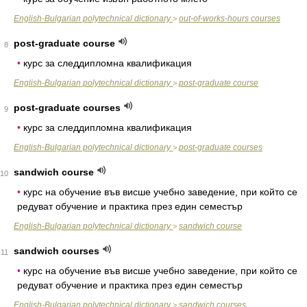
English-Bulgarian polytechnical dictionary
out-of-works-hours courses
>
post-graduate course
8
•
курс за следдипломна квалификация
English-Bulgarian polytechnical dictionary
post-graduate course
>
post-graduate courses
9
•
курс за следдипломна квалификация
English-Bulgarian polytechnical dictionary
post-graduate courses
>
sandwich course
10
•
курс на обучение във висше учебно заведение, при който се
редуват обучение и практика през един семестър
English-Bulgarian polytechnical dictionary
sandwich course
>
sandwich courses
11
•
курс на обучение във висше учебно заведение, при който се
редуват обучение и практика през един семестър
English-Bulgarian polytechnical dictionary
sandwich courses
>