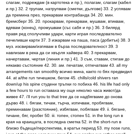
слагам, подреждам (в картотека и пр.), полагам, слагам (кабел
и пр.) 32. 2 трупам, натрупвам (сметки, дългове) 33. 2 успявам
да премина през, прекарвам контрабанда 34. 20. мин.
бремсберг 35. 20. прокарвам, прекарвам, мушвам, втиквам,
вдявам (конец), промушвам (със сабя и пр.) 36. 3 билярд
правя ред сполучливи удари, карти играя последователно
печеливши карти 37. 3 изкарвам на паша, паса (добитък) 38. 3
муз. изсвирвам/изпявам в бърза последователност 39. 3
навлизам в река да си хвърля хайвера 40. 3 прекарвам,
начертавам, чертая (линия и пр.) 41. 3 съм, ставам, стигам до
някакво състояние 42. 30. ам. печатам, отпечатвам 43. all my
arrangements ran smoothly всичко мина, както го бях предвидил
44. at a/the run тичешком, бегом 45. chills/cold shivers ran
down/up his spine студени тръпки го побиха 46. his life had only
a few hours to run оставаха му още няколко часа живот/да
живее 47. i'll run you to that tree да се надбягваме до онова
дърво 48. i. бягам, тичам, търча, изтичвам, пробягвам,
преминавам (разстояние), избягвам, побягвам 49. ii. бягане,
тичане, бяг, пробег 50. iii. топен, стопен 51. in the long run в
края на краищата, в последна сметка 52. in the short-run в
близко бъдеще/перспектива, в кратък период 53. my nose runs,