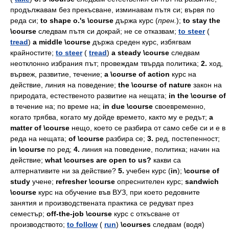
продължавам
без
прекъсване,
изминавам
пътя
си;
вървя
по
реда
си;
to shape o.'s \course
държа
курс
(
прен.
);
to stay the
\course
следвам
пътя
си
докрай;
не
се
отказвам;
to steer
(
tread
)
a middle \course
държа
среден
курс,
избягвам
крайностите;
to steer
(
tread
)
a steady \course
следвам
неотклонно
избрания
път;
провеждам
твърда
политика;
2.
ход,
вървеж,
развитие,
течение;
a \course of action
курс
на
действие,
линия
на
поведение;
the \course of nature
закон
на
природата,
естественото
развитие
на
нещата;
in the \course of
в
течение
на;
по
време
на;
in due \course
своевременно,
когато
трябва,
когато
му
дойде
времето,
както
му
е
редът;
a
matter of \course
нещо,
което
се
разбира
от
само
себе
си
и
е
в
реда
на
нещата;
of \course
разбира
се;
3.
ред,
постепенност;
in \course
по
ред;
4.
линия
на
поведение,
политика;
начин
на
действие;
what \courses are open to us?
какви
са
алтернативите
ни
за
действие?
5.
учебен
курс
(
in
);
\course of
study
учене;
refresher \course
опреснителен
курс;
sandwich
\course
курс
на
обучение
във
ВУЗ,
при
което
редовните
занятия
и
производствената
практика
се
редуват
през
семестър;
off-the-job \course
курс
с
откъсване
от
производството;
to follow
(
run
)
\courses
следвам
(водя)