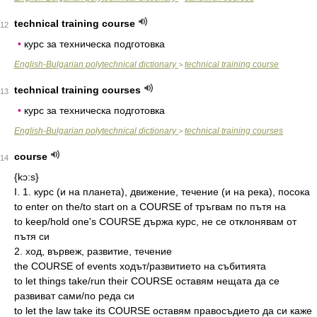
technical training course
12
•
курс за техническа подготовка
English-Bulgarian polytechnical dictionary
technical training course
>
technical training courses
13
•
курс за техническа подготовка
English-Bulgarian polytechnical dictionary
technical training courses
>
course
14
{kɔ:s}
I. 1. курс (и на планета), движение, течение (и на река), посока
to enter on the/to start on a COURSE of тръгвам по пътя на
to keep/hold one's COURSE държа курс, не се отклонявам от
пътя си
2. ход, вървеж, развитие, течение
the COURSE of events ходът/развитието на събитията
to let things take/run their COURSE оставям нещата да се
развиват сами/по реда си
to let the law take its COURSE оставям правосъдието да си каже