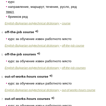
•
курс
•
направление, маршрут, течение, русло, ред
текст.
•
бримков ред
English-Bulgarian polytechnical dictionary
course
>
off-the-job course
4
•
курс за обучение извен работното място
English-Bulgarian polytechnical dictionary
off-the-job course
>
off-the-job courses
5
•
курс за обучение извен работното място
English-Bulgarian polytechnical dictionary
off-the-job courses
>
out-of-works-hours course
6
•
курс за обучение извън работното място
English-Bulgarian polytechnical dictionary
out-of-works-hours course
>
out-of-works-hours courses
7
•
курс за обучение извън работното място