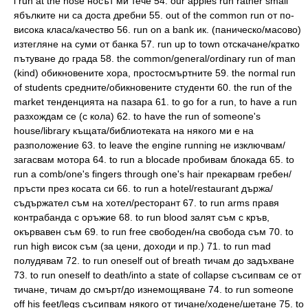
i run at the nose носът ми тече 54. our apples run rather small
ябълките ни ca доста дребни 55. out of the common run от по-
висока класа/качество 56. run on a bank ик. (паническо/масово)
изтегляне на суми от банка 57. run up to town отскачане/кратко
пътуване до града 58. the common/general/ordinary run of man
(kind) обикновените хора, простосмъртните 59. the normal run
of students средните/обикновените студенти 60. the run of the
market тенденцията на пазара 61. to go for a run, to have a run
разхождам се (с кола) 62. to have the run of someone's
house/library къщата/библиотеката на някого ми е на
разположение 63. to leave the engine running не изключвам/
загасвам мотора 64. to run a blocade пробивам блокада 65. to
run a comb/one's fingers through one's hair прекарвам гребен/
пръсти през косата си 66. to run a hotel/restaurant държа/
съдържател съм на хотел/ресторант 67. to run arms правя
контрабанда с оръжие 68. to run blood залят съм с кръв,
окървавен съм 69. to run free свободен/на свобода съм 70. to
run high висок съм (за цени, доходи и пр.) 71. to run mad
полудявам 72. to run oneself out of breath тичам до задъхване
73. to run oneself to death/into a state of collapse съсипвам се от
тичане, тичам до смърт/до изнемощяване 74. to run someone
off his feet/legs съсипвам някого от тичане/ходене/шетане 75. to