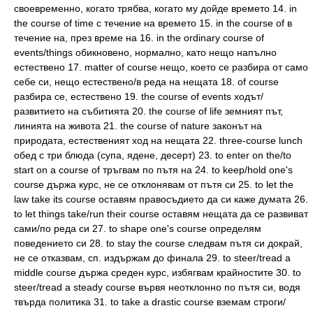
своевременно, когато трябва, когато му дойде времето 14. in
the course of time с течение на времето 15. in the course of в
течение на, през време на 16. in the ordinary course of
events/things обикновено, нормално, като нещо напълно
естествено 17. matter of course нещо, което се разбира от само
себе си, нещо естествено/в реда на нещата 18. of course
разбира се, естествено 19. the course of events ходът/
развитието на събитията 20. the course of life земният път,
линията на живота 21. the course of nature законът на
природата, естественият ход на нещата 22. three-course lunch
обед с три блюда (супа, ядене, десерт) 23. to enter on the/to
start on a course of тръгвам по пътя на 24. to keep/hold one's
course държа курс, не се отклонявам от пътя си 25. to let the
law take its course оставям правосъдието да си каже думата 26.
to let things take/run their course оставям нещата да се развиват
сами/по реда си 27. to shape one's course определям
поведението си 28. to stay the course следвам пътя си докрай,
не се отказвам, сп. издържам до финала 29. to steer/tread a
middle course държа среден курс, избягвам крайностите 30. to
steer/tread a steady course вървя неотклонно по пътя си, водя
твърда политика 31. to take a drastic course вземам строги/