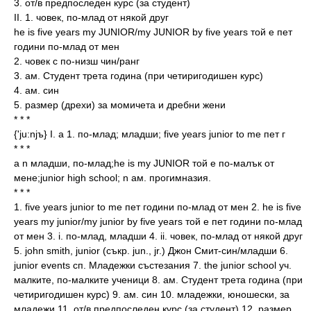
3. от/в предпоследен курс (за студент)
II. 1. човек, по-млад от някой друг
he is five years my JUNIOR/my JUNIOR by five years той e пет
години по-млад от мен
2. човек с по-низш чин/ранг
3. ам. Студент трета година (при четиригодишен курс)
4. ам. син
5. размер (дрехи) за момичета и дребни жени
* * *
{'ju:njъ} I. a 1. по-млад; младши; five years junior to me пет г
* * *
a n младши, по-млад;he is my JUNIOR той е по-малък от
мене;junior high school; n ам. прогимназия.
* * *
1. five years junior to me пет години по-млад от мен 2. he is five
years my junior/my junior by five years той e пет години по-млад
от мен 3. i. по-млад, младши 4. ii. човек, по-млад от някой друг
5. john smith, junior (съкр. jun., jr.) Джон Смит-син/младши 6.
junior events сп. Младежки състезания 7. the junior school уч.
малките, по-малките ученици 8. ам. Студент трета година (при
четиригодишен курс) 9. ам. син 10. младежки, юношески, за
младежи 11. от/в предпоследен курс (за студент) 12. размер