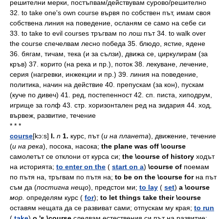
решителни мерки, постъпвам/действувам сурово/решително
32. to take one's own course вървя по собствен път, имам своя
собствена линия на поведение, осланям се само на себе си
33. to take to evil courses тръгвам по лош път 34. to walk over
the course спечелвам лесно победа 35. блюдо, ястие, ядене
36. бягам, тичам, тека (и за сълзи), движа се, циркулирам (за
кръв) 37. корито (на река и пр.), поток 38. лекуване, лечение,
серия (нагревки, инжекции и пр.) 39. линия на поведение,
политика, начин на действие 40. препускам (за кон), пускам
(куче по дивеч) 41. ред, постепенност 42. сп. писта, хиподрум,
игрище за голф 43. стр. хоризонтален ред на зидария 44. ход,
вървеж, развитие, течение
* * *
course
[kɔ:s]
I.
n
1.
курс,
път
(
и
на
планета
),
движение,
течение
(
и
на
река
),
посока,
насока;
the plane was off \course
самолетът
се
отклони
от
курса
си;
the \course of history
ходът
на
историята;
to enter on the
(
start on a
)
\course of
поемам
по
пътя
на,
тръгвам
по
пътя
на;
to be on the \course for
на
път
съм
да
(
постигна
нещо
),
предстои
ми;
to lay
(
set
)
a \course
мор.
определям
курс
(
for
);
to let things take their \course
оставям
нещата
да
се
развиват
сами;
отпускам
му
края;
to run
(
take
)
o.'s \course
следвам
естествения
си
път
на
развитие;