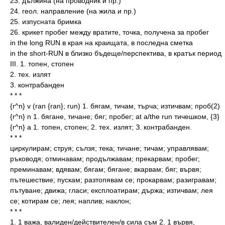
23. дължина (на проводник и пр.)
24. геол. направление (на жила и пр.)
25. изпусната бримка
26. крикет пробег между вратите, точка, получена за пробег
in the long RUN в края на краищата, в последна сметка
in the short-RUN в близко бъдеще/перспектива, в кратък период
III. 1. топен, стопен
2. тех. излят
3. контрабанден
* * *
{r^n} v (ran {ran}; run) 1. бягам, тичам, търча; изтичвам; проб(2)
{r^n} n 1. бягане, тичане; бяг; пробег; at a/the run тичешком, {3}
{r^n} а 1. топен, стопен; 2. тех. излят; З. контрабанден.
* * *
циркулирам; струя; сълзя; тека; тичане; тичам; управлявам;
ръководя; отминавам; продължавам; прекарвам; пробег;
преминавам; вдявам; бягам; бягане; вкарвам; бяг; вървя;
пътешествие; пускам; разтопявам се; прокарвам; разигравам;
пътуване; движа; гласи; експлоатирам; държа; изтичвам; лея
се; котирам се; лея; наплив; наклон;
* * *
1. 1 важа, валиден/действителен/в сила съм 2. 1 вървя,