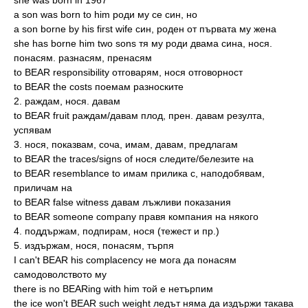
she was born in 1967
a son was born to him роди му се син, но
a son borne by his first wife син, роден от първата му жена
she has borne him two sons тя му роди двама сина, нося.
понасям. разнасям, пренасям
to BEAR responsibility отговарям, нося отговорност
to BEAR the costs поемам разноските
2. раждам, нося. давам
to BEAR fruit раждам/давам плод, прен. давам резулта,
успявам
3. нося, показвам, соча, имам, давам, предлагам
to BEAR the traces/signs of нося следите/белезите на
to BEAR resemblance to имам прилика с, наподобявам,
приличам на
to BEAR false witness давам лъжливи показания
to BEAR someone company правя компания на някого
4. поддържам, подпирам, нося (тежест и пр.)
5. издържам, нося, понасям, търпя
I can't BEAR his complacency не мога да понасям
самодоволството му
there is no BEARing with him той e нетърпим
the ice won't BEAR such weight ледът няма да издържи такава