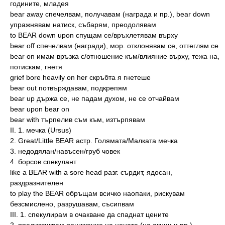
годините, младея
bear away спечелвам, получавам (награда и пр.), bear down
упражнявам натиск, събарям, преодолявам
to BEAR down upon спущам се/връхлетявам върху
bear off спечелвам (награди), мор. отклонявам се, оттеглям се
bear on имам връзка с/отношение към/влияние върху, тежа на,
потискам, гнетя
grief bore heavily on her скръбта я гнетеше
bear out потвърждавам, подкрепям
bear up държа се, не падам духом, не се отчайвам
bear upon bear on
bear with търпелив съм към, изтърпявам
II. 1. мечка (Ursus)
2. Great/Little BEAR астр. Голямата/Малката мечка
3. недодялан/навъсен/груб човек
4. борсов спекулант
like a BEAR with a sore head рaзг. сърдит, ядосан,
раздразнителен
to play the BEAR обръщам всичко наопаки, рискувам
безсмислено, разрушавам, съсипвам
III. 1. спекулирам в очакване да спаднат цените