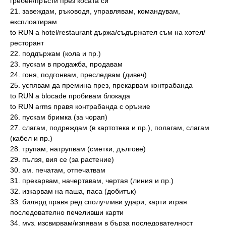
гребен/пръсти през косата си
21. завеждам, ръководя, управлявам, командувам,
експлоатирам
to RUN a hotel/restaurant държа/съдържател съм на хотел/
ресторант
22. поддържам (кола и пр.)
23. пускам в продажба, продавам
24. гоня, подгонвам, преследвам (дивеч)
25. успявам да премина през, прекарвам контрабанда
to RUN a blocade пробивам блокада
to RUN arms правя контрабанда с оръжие
26. пускам бримка (за чорап)
27. слагам, подреждам (в картотека и пр.), полагам, слагам
(кабел и пр.)
28. трупам, натрупвам (сметки, дългове)
29. пълзя, вия се (за растение)
30. ам. печатам, отпечатвам
31. прекарвам, начертавам, чертая (линия и пр.)
32. изкарвам на паша, паса (добитък)
33. билярд правя ред сполучливи удари, карти играя
последователно печеливши карти
34. муз. изсвирвам/изпявам в бърза последователност