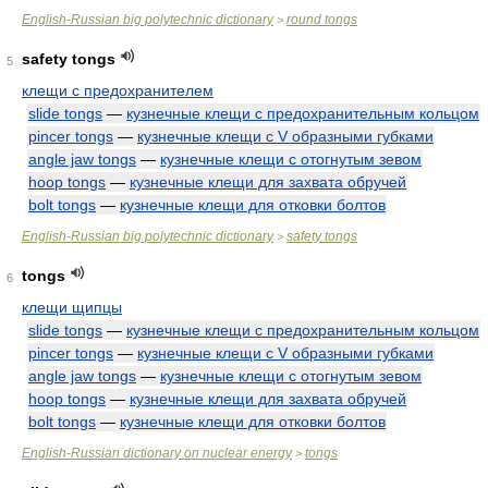
English-Russian big polytechnic dictionary
round tongs
>
safety tongs
5
клещи с предохранителем
slide tongs
—
кузнечные клещи с предохранительным кольцом
pincer tongs
—
кузнечные клещи с V образными губками
angle jaw tongs
—
кузнечные клещи с отогнутым зевом
hoop tongs
—
кузнечные клещи для захвата обручей
bolt tongs
—
кузнечные клещи для отковки болтов
English-Russian big polytechnic dictionary
safety tongs
>
tongs
6
клещи щипцы
slide tongs
—
кузнечные клещи с предохранительным кольцом
pincer tongs
—
кузнечные клещи с V образными губками
angle jaw tongs
—
кузнечные клещи с отогнутым зевом
hoop tongs
—
кузнечные клещи для захвата обручей
bolt tongs
—
кузнечные клещи для отковки болтов
English-Russian dictionary on nuclear energy
tongs
>