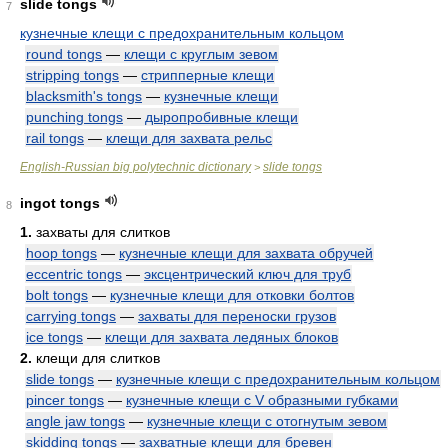
slide tongs
7
кузнечные клещи с предохранительным кольцом
round tongs
—
клещи с круглым зевом
stripping tongs
—
стрипперные клещи
blacksmith's tongs
—
кузнечные клещи
punching tongs
—
дыропробивные клещи
rail tongs
—
клещи для захвата рельс
English-Russian big polytechnic dictionary
slide tongs
>
ingot tongs
8
1.
захваты для слитков
hoop tongs
—
кузнечные клещи для захвата обручей
eccentric tongs
—
эксцентрический ключ для труб
bolt tongs
—
кузнечные клещи для отковки болтов
carrying tongs
—
захваты для переноски грузов
ice tongs
—
клещи для захвата ледяных блоков
2.
клещи для слитков
slide tongs
—
кузнечные клещи с предохранительным кольцом
pincer tongs
—
кузнечные клещи с V образными губками
angle jaw tongs
—
кузнечные клещи с отогнутым зевом
skidding tongs
—
захватные клещи для бревен