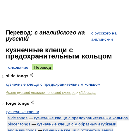
Перевод:
с английского на
с русского на
русский
английский
кузнечные клещи с
предохранительным кольцом
Толкование
Перевод
slide tongs
1
кузнечные клещи с предохранительным кольцом
Англо русский политехнический словарь
slide tongs
>
forge tongs
2
кузнечные клещи
slide tongs
—
кузнечные клещи с предохранительным кольцом
pincer tongs
—
кузнечные клещи с V образными губками
angle jaw tongs
—
кузнечные клещи с отогнутым зевом