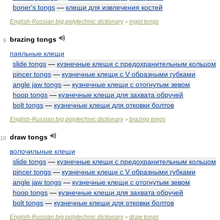
boner's tongs
—
клещи для извлечения костей
English-Russian big polytechnic dictionary
ingot tongs
>
brazing tongs
9
паяльные клещи
slide tongs
—
кузнечные клещи с предохранительным кольцом
pincer tongs
—
кузнечные клещи с V образными губками
angle jaw tongs
—
кузнечные клещи с отогнутым зевом
hoop tongs
—
кузнечные клещи для захвата обручей
bolt tongs
—
кузнечные клещи для отковки болтов
English-Russian big polytechnic dictionary
brazing tongs
>
draw tongs
10
волочильные клещи
slide tongs
—
кузнечные клещи с предохранительным кольцом
pincer tongs
—
кузнечные клещи с V образными губками
angle jaw tongs
—
кузнечные клещи с отогнутым зевом
hoop tongs
—
кузнечные клещи для захвата обручей
bolt tongs
—
кузнечные клещи для отковки болтов
English-Russian big polytechnic dictionary
draw tongs
>