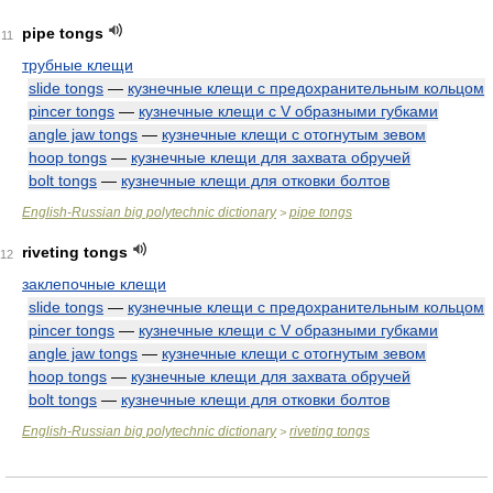
pipe tongs
11
трубные клещи
slide tongs
—
кузнечные клещи с предохранительным кольцом
pincer tongs
—
кузнечные клещи с V образными губками
angle jaw tongs
—
кузнечные клещи с отогнутым зевом
hoop tongs
—
кузнечные клещи для захвата обручей
bolt tongs
—
кузнечные клещи для отковки болтов
English-Russian big polytechnic dictionary
pipe tongs
>
riveting tongs
12
заклепочные клещи
slide tongs
—
кузнечные клещи с предохранительным кольцом
pincer tongs
—
кузнечные клещи с V образными губками
angle jaw tongs
—
кузнечные клещи с отогнутым зевом
hoop tongs
—
кузнечные клещи для захвата обручей
bolt tongs
—
кузнечные клещи для отковки болтов
English-Russian big polytechnic dictionary
riveting tongs
>