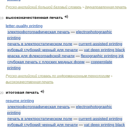
Русско-английский большой базовый словарь
двунаправленная печать
>
высококачественная печать
19
letter-quality printing
электрофотографическая печать
—
electrophotographic
printing
печать в электростатическом поле
—
current-assisted printing
кубовый глубокий черный для печати
—
vat deep printing black
краска для флексографской печати
—
flexographic printing ink
глубокая печать с плоских медных форм
—
copperplate
printing
Русско-английский словарь по информационным технологиям
>
высококачественная печать
итоговая печать
20
resume printing
электрофотографическая печать
—
electrophotographic
printing
печать в электростатическом поле
—
current-assisted printing
кубовый глубокий черный для печати
—
vat deep printing black