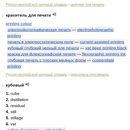
Русско-английский научный словарь
индулин для печати
>
краситель для печати
2
printing colour
электрофотографическая печать
—
electrophotographic
printing
печать в электростатическом поле
—
current-assisted printing
кубовый глубокий черный для печати
—
vat deep printing black
краска для флексографской печати
—
flexographic printing ink
глубокая печать с плоских медных форм
—
copperplate
printing
Русско-английский научный словарь
краситель для печати
>
кубовый
3
1.
cube
2.
distillation
3.
residual
4.
still
5.
stillage
6.
vat