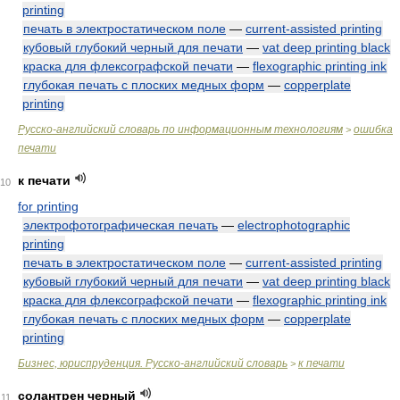
printing
печать в электростатическом поле
—
current-assisted printing
кубовый глубокий черный для печати
—
vat deep printing black
краска для флексографской печати
—
flexographic printing ink
глубокая печать с плоских медных форм
—
copperplate
printing
Русско-английский словарь по информационным технологиям
ошибка
>
печати
к печати
10
for printing
электрофотографическая печать
—
electrophotographic
printing
печать в электростатическом поле
—
current-assisted printing
кубовый глубокий черный для печати
—
vat deep printing black
краска для флексографской печати
—
flexographic printing ink
глубокая печать с плоских медных форм
—
copperplate
printing
Бизнес, юриспруденция. Русско-английский словарь
к печати
>
солантрен черный
11