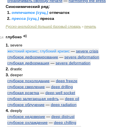
ограничивать свободу печати
—
harmstring the press
Синонимический ряд:
1.
отпечаток (сущ.)
отпечаток
2.
пресса (сущ.)
пресса
Русско-английский большой базовый словарь
печать
>
глубоко
14
1.
severe
жестокий кризис; глубокий кризис
—
severe crisis
глубокое деформирование
—
severe deformation
глубокая деформация
—
severe deformation
2.
drastic
3.
deeper
глубокое похолодание
—
deep freeze
глубокое сверление
—
deep drilling
глубокая розетка
—
deep well socket
глубоко залегающая нефть
—
deep oil
глубокое облучение
—
deep radiation
4.
deeply
глубокое недоверие
—
deep distrust
глубокое охлаждение
—
deep chilling