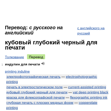
Перевод:
с русского на
с английского на
английский
русский
кубовый глубокий черный для
печати
Толкование
Перевод
индулин для печати
1
printing induline
электрофотографическая печать
—
electrophotographic
printing
печать в электростатическом поле
—
current-assisted printing
кубовый глубокий черный для печати
—
vat deep printing black
краска для флексографской печати
—
flexographic printing ink
глубокая печать с плоских медных форм
—
copperplate
printing