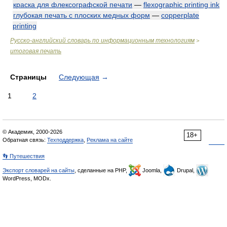
краска для флексографской печати
—
flexographic printing ink
глубокая печать с плоских медных форм
—
copperplate
printing
Русско-английский словарь по информационным технологиям
>
итоговая печать
Страницы
Следующая
→
1
2
© Академик, 2000-2026
18+
Обратная связь:
Техподдержка
,
Реклама на сайте
👣 Путешествия
Экспорт словарей на сайты
, сделанные на PHP,
Joomla,
Drupal,
WordPress, MODx.