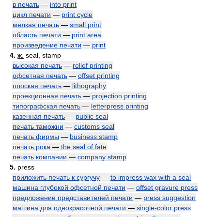
в печать
—
into print
цикл печати
—
print cycle
мелкая печать
—
small print
область печати
—
print area
произведение печати
—
print
4.
ж.
seal, stamp
высокая печать
—
relief printing
офсетная печать
—
offset printing
плоская печать
—
lithography
проекционная печать
—
projection printing
типографская печать
—
letterpress printing
казенная печать
—
public seal
печать таможни
—
customs seal
печать фирмы
—
business stamp
печать рока
—
the seal of fate
печать компании
—
company stamp
5.
press
приложить печать к сургучу
—
to impress wax with a seal
машина глубокой офсетной печати
—
offset gravure press
предложение представителей печати
—
press suggestion
машина для однокрасочной печати
—
single-color press