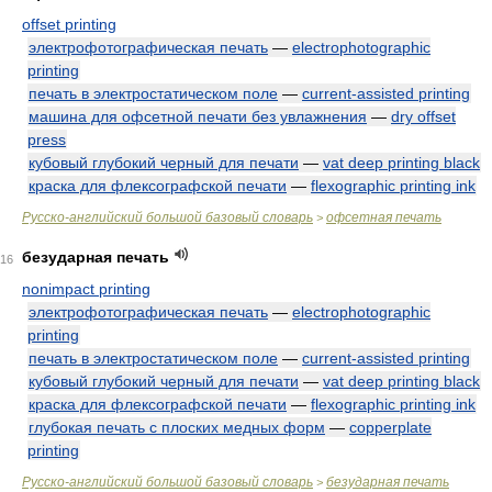
offset printing
электрофотографическая печать
—
electrophotographic
printing
печать в электростатическом поле
—
current-assisted printing
машина для офсетной печати без увлажнения
—
dry offset
press
кубовый глубокий черный для печати
—
vat deep printing black
краска для флексографской печати
—
flexographic printing ink
Русско-английский большой базовый словарь
офсетная печать
>
безударная печать
16
nonimpact printing
электрофотографическая печать
—
electrophotographic
printing
печать в электростатическом поле
—
current-assisted printing
кубовый глубокий черный для печати
—
vat deep printing black
краска для флексографской печати
—
flexographic printing ink
глубокая печать с плоских медных форм
—
copperplate
printing
Русско-английский большой базовый словарь
безударная печать
>