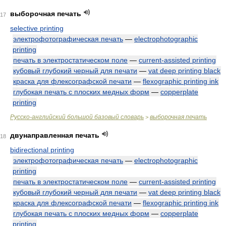
выборочная печать
17
selective printing
электрофотографическая печать
—
electrophotographic
printing
печать в электростатическом поле
—
current-assisted printing
кубовый глубокий черный для печати
—
vat deep printing black
краска для флексографской печати
—
flexographic printing ink
глубокая печать с плоских медных форм
—
copperplate
printing
Русско-английский большой базовый словарь
выборочная печать
>
двунаправленная печать
18
bidirectional printing
электрофотографическая печать
—
electrophotographic
printing
печать в электростатическом поле
—
current-assisted printing
кубовый глубокий черный для печати
—
vat deep printing black
краска для флексографской печати
—
flexographic printing ink
глубокая печать с плоских медных форм
—
copperplate
printing