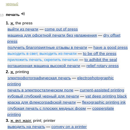
черный
печать
13
1.
ж.
the press
выйти из печати
—
come out of press
машина для офсетной печати без увлажнения
—
dry offset
press
получить благоприятные отзывы в печати
—
have a good press
выходить в свет, выходить из печати
—
to be off the press
приложить печать, скрепить печатью
—
to adhibit the seal
ротационная машина высокой печати
—
relief rotary press
2.
ж.
printing
электрофотографическая печать
—
electrophotographic
printing
печать в электростатическом поле
—
current-assisted printing
кубовый глубокий черный для печати
—
vat deep printing black
краска для флексографской печати
—
flexographic printing ink
глубокая печать с плоских медных форм
—
copperplate
printing
3.
ж. вчт. жарг.
print; printer
выводить на печать
—
convey on a printer