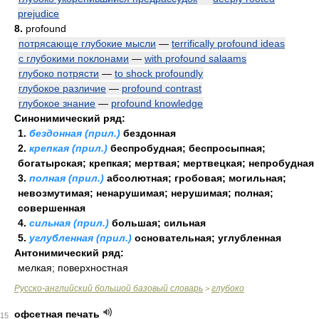
prejudice
8.
profound
потрясающе глубокие мысли
—
terrifically profound ideas
с глубокими поклонами
—
with profound salaams
глубоко потрясти
—
to shock profoundly
глубокое различие
—
profound contrast
глубокое знание
—
profound knowledge
Синонимический ряд:
1.
бездонная (прил.)
бездонная
2.
крепкая (прил.)
беспробудная; беспросыпная;
богатырская; крепкая; мертвая; мертвецкая; непробудная
3.
полная (прил.)
абсолютная; гробовая; могильная;
невозмутимая; ненарушимая; нерушимая; полная;
совершенная
4.
сильная (прил.)
большая; сильная
5.
углубленная (прил.)
основательная; углубленная
Антонимический ряд:
мелкая; поверхностная
Русско-английский большой базовый словарь
глубоко
>
офсетная печать
15