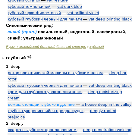
кубовый остаток
—
vat residue
кубовый темно-синий
—
vat dark blue
кубовый ярко-фиолетовый
—
vat brilliant violet
кубовый глубокий черный для печати
—
vat deep printing black
Синонимический ряд:
синий (прил.)
васильковый; индиговый; сапфировый;
синий; ультрамариновый
Русско-английский большой базовый словарь
кубовый
>
глубокий
4
1.
deep
ротор электрической машины с глубоким пазом
—
deep bar
rotor
кубовый глубокий черный для печати
—
vat deep printing black
крем для глубокого увлажнения кожи
—
deep moisturizing
cream
домик, стоящий глубоко в долине
—
a house deep in the valley
глубоко укоренившийся предрассудок
—
deeply rooted
prejudice
2.
deeply
сварка с глубоким проплавлением
—
deep penetration welding