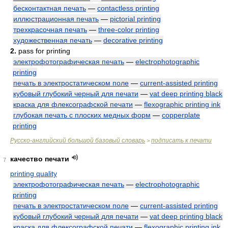
бесконтактная печать
—
contactless printing
иллюстрационная печать
—
pictorial printing
трехкрасочная печать
—
three-color printing
художественная печать
—
decorative printing
2.
pass for printing
электрофотографическая печать
—
electrophotographic
printing
печать в электростатическом поле
—
current-assisted printing
кубовый глубокий черный для печати
—
vat deep printing black
краска для флексографской печати
—
flexographic printing ink
глубокая печать с плоских медных форм
—
copperplate
printing
Русско-английский большой базовый словарь
подписать к печати
>
качество печати
7
printing quality
электрофотографическая печать
—
electrophotographic
printing
печать в электростатическом поле
—
current-assisted printing
кубовый глубокий черный для печати
—
vat deep printing black
краска для флексографской печати
—
flexographic printing ink