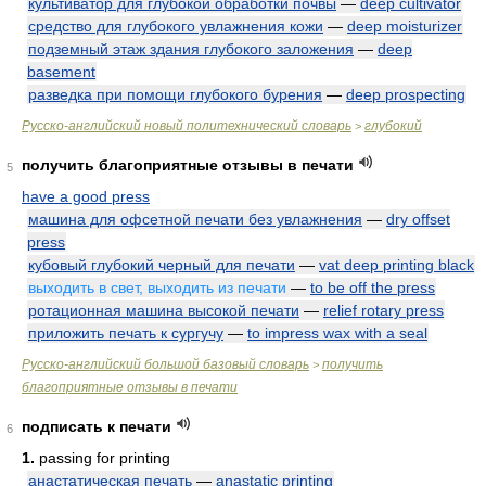
культиватор для глубокой обработки почвы
—
deep cultivator
средство для глубокого увлажнения кожи
—
deep moisturizer
подземный этаж здания глубокого заложения
—
deep
basement
разведка при помощи глубокого бурения
—
deep prospecting
Русско-английский новый политехнический словарь
глубокий
>
получить благоприятные отзывы в печати
5
have a good press
машина для офсетной печати без увлажнения
—
dry offset
press
кубовый глубокий черный для печати
—
vat deep printing black
выходить в свет, выходить из печати
—
to be off the press
ротационная машина высокой печати
—
relief rotary press
приложить печать к сургучу
—
to impress wax with a seal
Русско-английский большой базовый словарь
получить
>
благоприятные отзывы в печати
подписать к печати
6
1.
passing for printing
анастатическая печать
—
anastatic printing