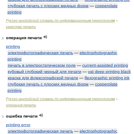
глубокая печать с плоских медных форм
—
copperplate
printing
Русско-английский словарь по информационным технологиям
>
качество печати
операция печати
8
printing
электрофотографическая печать
—
electrophotographic
printing
печать в электростатическом поле
—
current-assisted printing
кубовый глубокий черный для печати
—
vat deep printing black
краска для флексографской печати
—
flexographic printing ink
глубокая печать с плоских медных форм
—
copperplate
printing
Русско-английский словарь по информационным технологиям
>
операция печати
ошибка печати
9
printing error
электрофотографическая печать
—
electrophotographic