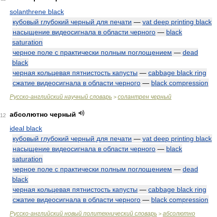
solanthrene black
кубовый глубокий черный для печати
—
vat deep printing black
насыщение видеосигнала в области черного
—
black
saturation
черное поле с практически полным поглощением
—
dead
black
черная кольцевая пятнистость капусты
—
cabbage black ring
сжатие видеосигнала в области черного
—
black compression
Русско-английский научный словарь
солантрен черный
>
абсолютно черный
12
ideal black
кубовый глубокий черный для печати
—
vat deep printing black
насыщение видеосигнала в области черного
—
black
saturation
черное поле с практически полным поглощением
—
dead
black
черная кольцевая пятнистость капусты
—
cabbage black ring
сжатие видеосигнала в области черного
—
black compression
Русско-английский новый политехнический словарь
абсолютно
>