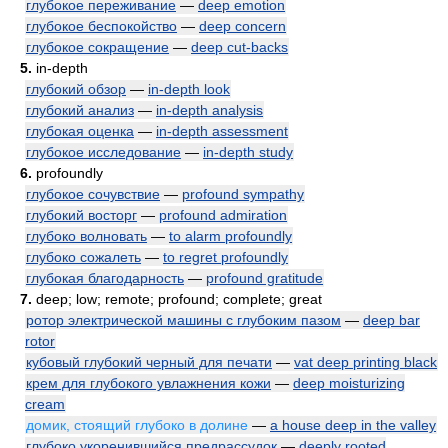
глубокое переживание
—
deep emotion
глубокое беспокойство
—
deep concern
глубокое сокращение
—
deep cut-backs
5.
in-depth
глубокий обзор
—
in-depth look
глубокий анализ
—
in-depth analysis
глубокая оценка
—
in-depth assessment
глубокое исследование
—
in-depth study
6.
profoundly
глубокое сочувствие
—
profound sympathy
глубокий восторг
—
profound admiration
глубоко волновать
—
to alarm profoundly
глубоко сожалеть
—
to regret profoundly
глубокая благодарность
—
profound gratitude
7.
deep; low; remote; profound; complete; great
ротор электрической машины с глубоким пазом
—
deep bar
rotor
кубовый глубокий черный для печати
—
vat deep printing black
крем для глубокого увлажнения кожи
—
deep moisturizing
cream
домик, стоящий глубоко в долине
—
a house deep in the valley
глубоко укоренившийся предрассудок
—
deeply rooted