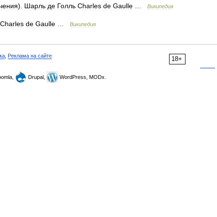
чения
).
Шарль
де
Голль
Charles
de
Gaulle
…
Википедия
Charles
de
Gaulle
…
Википедия
ка
,
Реклама на сайте
18+
omla,
Drupal,
WordPress, MODx.