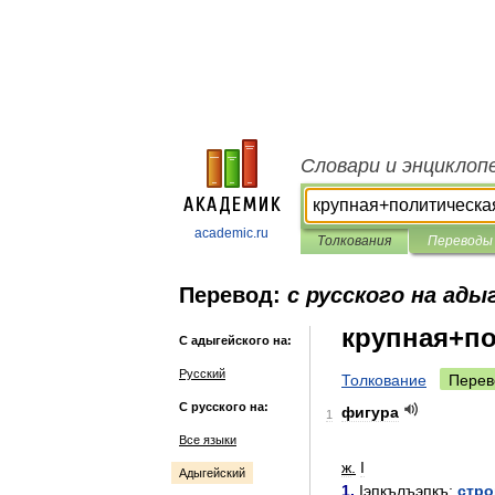
Словари и энциклоп
academic.ru
Толкования
Переводы
Перевод:
с русского на ады
крупная+п
С адыгейского на:
Русский
Толкование
Перев
С русского на:
фигура
1
Все языки
ж
.
I
Адыгейский
1
.
Iэпкълъэпкъ
;
стро