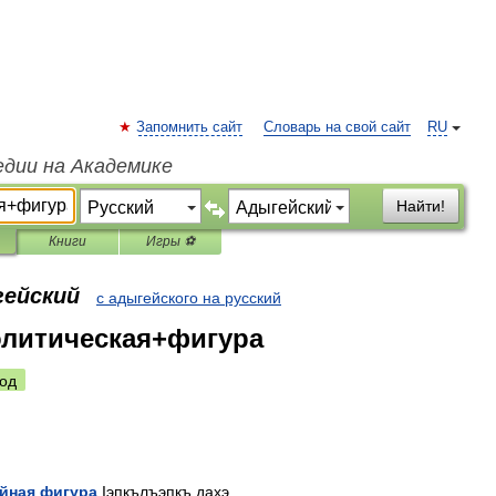
Запомнить сайт
Словарь на свой сайт
RU
едии на Академике
Найти!
Книги
Игры ⚽
гейский
с адыгейского на русский
олитическая+фигура
од
йная
фигура
Iэпкълъэпкъ
дахэ