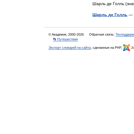
Шарль
де
Голль
(
зна
Шарль
де
Голль
—
© Академик, 2000-2026
Обратная связь:
Техподдерж
👣 Путешествия
Экспорт словарей на сайты
, сделанные на PHP,
Jo