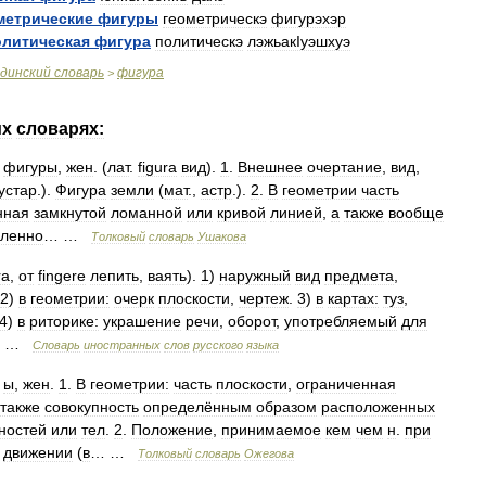
метрические
фигуры
геометрическэ
фигурэхэр
олитическая
фигура
политическэ
лэжьакIуэшхуэ
динский
словарь
фигура
>
их
словарях:
,
фигуры
,
жен
. (
лат
.
figura
вид
).
1
.
Внешнее
очертание
,
вид
,
устар
.).
Фигура
земли
(
мат
.,
астр
.).
2
.
В
геометрии
часть
нная
замкнутой
ломанной
или
кривой
линией
,
а
также
вообще
ленно
… …
Толковый
словарь
Ушакова
ra
,
от
fingere
лепить
,
ваять
).
1
)
наружный
вид
предмета
,
2
)
в
геометрии:
очерк
плоскости
,
чертеж
.
3
)
в
картах:
туз
,
4
)
в
риторике:
украшение
речи
,
оборот
,
употребляемый
для
… …
Словарь
иностранных
слов
русского
языка
,
ы
,
жен
.
1
.
В
геометрии:
часть
плоскости
,
ограниченная
также
совокупность
определённым
образом
расположенных
ностей
или
тел
.
2
.
Положение
,
принимаемое
кем
чем
н
.
при
движении
(
в
… …
Толковый
словарь
Ожегова