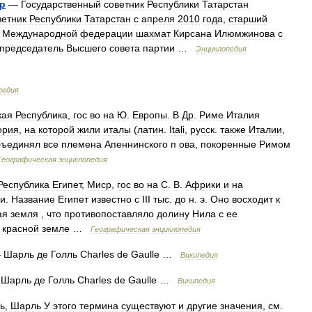
р
—
Государственный
советник
Республики
Татарстан
ветник
Республики
Татарстан
с
апреля
2010
года
,
старший
Международной
федерации
шахмат
Кирсана
Илюмжинова
с
председатель
Высшего
совета
партии
…
Энциклопедия
педия
кая
Республика
,
гос
во
на
Ю
.
Европы
.
В
Др
.
Риме
Италия
ория
,
на
которой
жили
италы
(
латин
.
Itali
,
русск
.
также
Италии
,
бъединял
все
племена
Апеннинского
п
ова
,
покоренные
Римом
Географическая
энциклопедия
Республика
Египет
,
Миср
,
гос
во
на
С
.
В
.
Африки
и
на
ии
.
Название
Египет
известно
с
III
тыс
.
до
н
.
э
.
Оно
восходит
к
ая
земля
,
что
противопоставляло
долину
Нила
с
ее
красной
земле
…
Географическая
энциклопедия
—
Шарль
де
Голль
Charles
de
Gaulle
…
Википедия
—
Шарль
де
Голль
Charles
de
Gaulle
…
Википедия
ь
,
Шарль
У
этого
термина
существуют
и
другие
значения
,
см
.