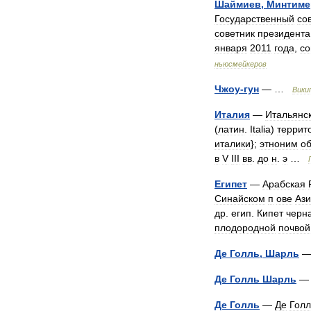
Шаймиев
,
Минтиме
Государственный
со
советник
президента
января
2011
года
,
со
ньюсмейкеров
Чжоу
-
гун
— …
Вики
Италия
—
Итальянс
(
латин
.
Italia
)
террит
италики
};
этноним
о
в
V
III
вв
.
до
н
.
э
…
Египет
—
Арабская
Синайском
п
ове
Аз
др
.
егип
.
Кипет
черн
плодородной
почвой
Де
Голль
,
Шарль
Де
Голль
Шарль
Де
Голль
—
Де
Голл