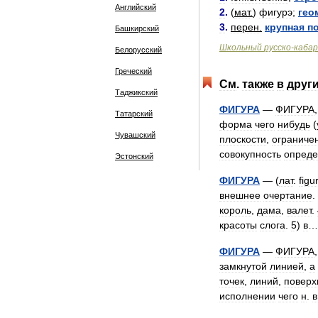
Английский
2
.
(
мат
.
)
фигурэ
;
гео
3
.
перен
.
крупная
п
Башкирский
Школьный
русско
-
кабар
Белорусский
Греческий
См
.
также
в
друг
Таджикский
ФИГУРА
—
ФИГУРА
Татарский
форма
чего
нибудь
(
Чувашский
плоскости
,
ограниче
совокупность
опреде
Эстонский
ФИГУРА
— (
лат
.
figu
внешнее
очертание
.
король
,
дама
,
валет
.
красоты
слога
.
5
)
в
ФИГУРА
—
ФИГУРА
замкнутой
линией
,
а
точек
,
линий
,
поверх
исполнении
чего
н
.
в