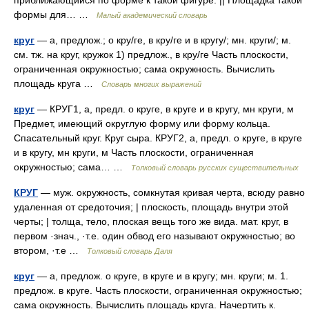
приближающийся по форме к такой фигуре. || Площадка такой
формы для… …
Малый академический словарь
круг
— а, предлож.; о кру/ге, в кру/ге и в кругу/; мн. круги/; м.
см. тж. на круг, кружок 1) предлож., в кру/ге Часть плоскости,
ограниченная окружностью; сама окружность. Вычислить
площадь круга …
Словарь многих выражений
круг
— КРУГ1, а, предл. о круге, в круге и в кругу, мн круги, м
Предмет, имеющий округлую форму или форму кольца.
Спасательный круг. Круг сыра. КРУГ2, а, предл. о круге, в круге
и в кругу, мн круги, м Часть плоскости, ограниченная
окружностью; сама… …
Толковый словарь русских существительных
КРУГ
— муж. окружность, сомкнутая кривая черта, всюду равно
удаленная от средоточия; | плоскость, площадь внутри этой
черты; | толща, тело, плоская вещь того же вида. мат. круг, в
первом ·знач., ·т.е. один обвод его называют окружностью; во
втором, ·т.е …
Толковый словарь Даля
круг
— а, предлож. о круге, в круге и в кругу; мн. круги; м. 1.
предлож. в круге. Часть плоскости, ограниченная окружностью;
сама окружность. Вычислить площадь круга. Начертить к.