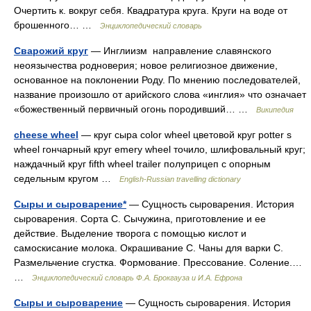
Очертить к. вокруг себя. Квадратура круга. Круги на воде от
брошенного… …
Энциклопедический словарь
Сварожий круг
— Инглиизм направление славянского
неоязычества родноверия; новое религиозное движение,
основанное на поклонении Роду. По мнению последователей,
название произошло от арийского слова «инглия» что означает
«божественный первичный огонь породивший… …
Википедия
cheese wheel
— круг сыра color wheel цветовой круг potter s
wheel гончарный круг emery wheel точило, шлифовальный круг;
наждачный круг fifth wheel trailer полуприцеп с опорным
седельным кругом …
English-Russian travelling dictionary
Сыры и сыроварение*
— Сущность сыроварения. История
сыроварения. Сорта С. Сычужина, приготовление и ее
действие. Выделение творога с помощью кислот и
самоскисание молока. Окрашивание С. Чаны для варки С.
Размельчение сгустка. Формование. Прессование. Соление.…
…
Энциклопедический словарь Ф.А. Брокгауза и И.А. Ефрона
Сыры и сыроварение
— Сущность сыроварения. История