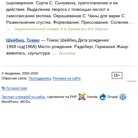
сыроварения. Сорта С. Сычужина, приготовление и ее
действие. Выделение творога с помощью кислот и
самоскисание молока. Окрашивание С. Чаны для варки С.
Размельчение сгустка. Формование. Прессование. Соление.…
…
Энциклопедический словарь Ф.А. Брокгауза и И.А. Ефрона
Шейбиц, Томас
— Томас Шейбиц Дата рождения:
1968 год(1968) Место рождения: Радеберг, Германия Жанр:
живопись, скульптура …
Википедия
© Академик, 2000-2026
18+
Обратная связь:
Техподдержка
,
Реклама на сайте
👣 Путешествия
Экспорт словарей на сайты
, сделанные на PHP,
Joomla,
Drupal,
WordPress, MODx.