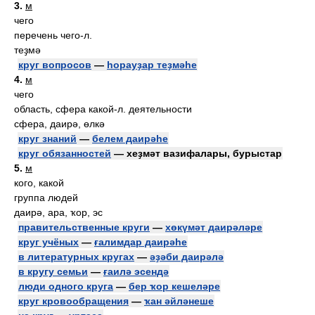
3.
м
чего
перечень чего-л.
теҙмә
круг вопросов
—
һорауҙар теҙмәһе
4.
м
чего
область, сфера какой-л. деятельности
сфера, даирә, өлкә
круг знаний
—
белем даирәһе
круг обязанностей
— хеҙмәт вазифалары, бурыстар
5.
м
кого, какой
группа людей
даирә, ара, ҡор, эс
правительственные круги
—
хөкүмәт даирәләре
круг учёных
—
ғалимдар даирәһе
в литературных кругах
—
әҙәби даирәлә
в кругу семьи
—
ғаилә эсендә
люди одного круга
—
бер ҡор кешеләре
круг кровообращения
—
ҡан әйләнеше