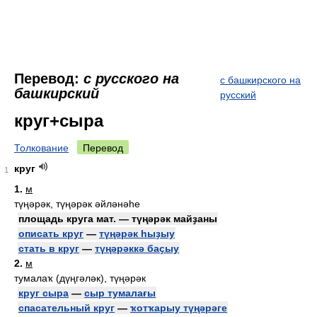
Перевод:
с русского на
с башкирского на
башкирский
русский
круг+сыра
Толкование
Перевод
круг
1
1.
м
түңәрәк, түңәрәк әйләнәһе
площадь круга мат. — түңәрәк майҙаны
описать круг
—
түңәрәк һыҙыу
стать в круг
—
түңәрәккә баҫыу
2.
м
тумалаҡ (дүңгәләк), түңәрәк
круг сыра
—
сыр тумалағы
спасательный круг
—
ҡотҡарыу түңәрәге