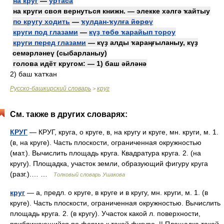
на круг
—
уртаса
на круги своя вернуться книжн. — элекке хәлгә ҡайтыу
по кругу ходить
—
ҡулдан-ҡулға йөрөү
круги под глазами
—
күҙ төбө ҡарайып тороу
круги перед глазами
— күҙ алды ҡараңғыланыу, күҙ
семәрләнеү (сыбарланыу)
голова идёт кругом: — 1) баш әйләнә
2) баш ҡатҡан
Русско-башкирский словарь
круг
>
См. также в других словарях:
КРУГ
— КРУГ, круга, о круге, в, на кругу и круге, мн. круги, м. 1.
(в, на круге). Часть плоскости, ограниченная окружностью
(мат.). Вычислить площадь круга. Квадратура круга. 2. (на
кругу). Площадка, участок земли, образующий фигуру круга
(разг.).… …
Толковый словарь Ушакова
круг
— а, предл. о круге, в круге и в кругу, мн. круги, м. 1. (в
круге). Часть плоскости, ограниченная окружностью. Вычислить
площадь круга. 2. (в кругу). Участок какой л. поверхности,