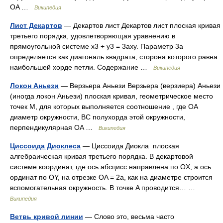
OA …
Википедия
Лист Декартов
— Декартов лист Декартов лист плоская кривая
третьего порядка, удовлетворяющая уравнению в
прямоугольной системе x3 + y3 = 3axy. Параметр 3a
определяется как диагональ квадрата, сторона которого равна
наибольшей хорде петли. Содержание …
Википедия
Локон Аньези
— Верзьера Аньези Верзьера (верзиера) Аньези
(иногда локон Аньези) плоская кривая, геометрическое место
точек M, для которых выполняется соотношение , где OA
диаметр окружности, BC полухорда этой окружности,
перпендикулярная OA …
Википедия
Циссоида Диоклеса
— Циссоида Диокла плоская
алгебраическая кривая третьего порядка. В декартовой
системе координат, где ось абсцисс направлена по OX, а ось
ординат по OY, на отрезке OA = 2a, как на диаметре строится
вспомогательная окружность. В точке A проводится… …
Википедия
Ветвь кривой линии
— Слово это, весьма часто