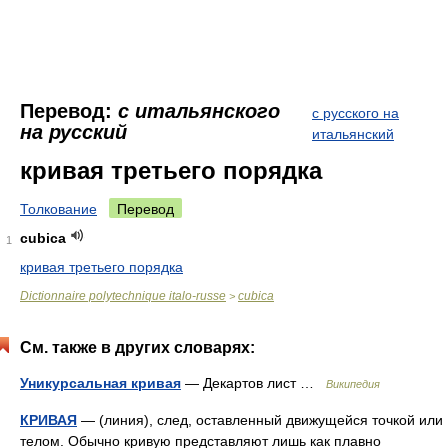
Перевод:
с итальянского
с русского на
на русский
итальянский
кривая третьего порядка
Толкование
Перевод
cubica
1
кривая третьего порядка
Dictionnaire polytechnique italo-russe
cubica
>
См. также в других словарях:
Уникурсальная кривая
— Декартов лист …
Википедия
КРИВАЯ
— (линия), след, оставленный движущейся точкой или
телом. Обычно кривую представляют лишь как плавно