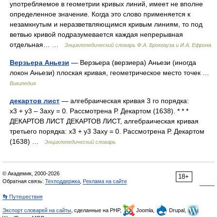
употребляемое в геометрии кривых линий, имеет не вполне
определенное значение. Когда это слово применяется к
незамкнутым и неразветвляющимся кривым линиям, то под
ветвью кривой подразумевается каждая непрерывная
отдельная… …
Энциклопедический словарь Ф.А. Брокгауза и И.А. Ефрона
Верзьера Аньези
— Верзьера (верзиера) Аньези (иногда
локон Аньези) плоская кривая, геометрическое место точек …
Википедия
декартов лист
— алгебраическая кривая 3 го порядка:
х3 + у3 – 3аху = 0. Рассмотрена Р. Декартом (1638). * * *
ДЕКАРТОВ ЛИСТ ДЕКАРТОВ ЛИСТ, алгебраическая кривая
третьего порядка: х3 + у3 3аху = 0. Рассмотрена Р. Декартом
(1638) …
Энциклопедический словарь
© Академик, 2000-2026
18+
Обратная связь:
Техподдержка
,
Реклама на сайте
👣 Путешествия
Экспорт словарей на сайты
, сделанные на PHP,
Joomla,
Drupal,