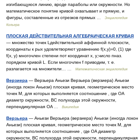
изгибающуюся линию, вроде параболы или окружности. Но
математическое понятие кривой охватывает и прямую, и
фигуры, составленные из отрезков прямых …
Энциклопедия
Кольера
ПЛОСКАЯ ДЕЙСТВИТЕЛЬНАЯ АЛГЕБРАИЧЕСКАЯ КРИВАЯ
— множество точек Lдействительной аффинной плоскости,
координаты к рых удовлетворяют уравнению f(x,y)=0, (1) где
f(x, у) многочлен степени пот координат х, у;число пназ.
порядком кривой L. Если многочлен f приводим, т. е.
разлагается на множители… …
Математическая энциклопедия
Верзиера
— Верзьера Аньези Верзьера (верзиера) Аньези
(иногда локон Аньези) плоская кривая, геометрическое место
точек M, для которых выполняется соотношение , где OA
диаметр окружности, BC полухорда этой окружности,
перпендикулярная OA …
Википедия
Верзьера
— Аньези Верзьера (верзиера) Аньези (иногда локон
Аньези) плоская кривая, геометрическое место точек M, для
которых выполняется соотношение , где OA диаметр
окружности, BC полухорда этой окружности, перпендикулярная