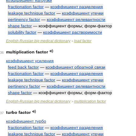
коэффициент нагрузки
fractionation factor
—
коэффициент разделения
leakage technique factor
—
коэффициент утечки
pertinency factor
—
коэффициент релевантности
shape factor
— коэффициент формы; форм-фактор
solubility factor
—
коэффициент растворимости
English-Russian big medical dictionary
load factor
>
multiplication factor
36
коэффициент усиления
feed back factor
—
коэффициент обратной связи
fractionation factor
—
коэффициент разделения
leakage technique factor
—
коэффициент утечки
pertinency factor
—
коэффициент релевантности
shape factor
— коэффициент формы; форм-фактор
English-Russian big medical dictionary
multiplication factor
>
turbo factor
37
коэффициент турбо
fractionation factor
—
коэффициент разделения
leakage technique factor
—
коэффициент утечки