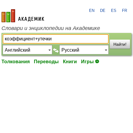
EN
DE
ES
FR
academic.ru
Словари и энциклопедии на Академике
Найти!
Толкования
Переводы
Книги
Игры ⚽