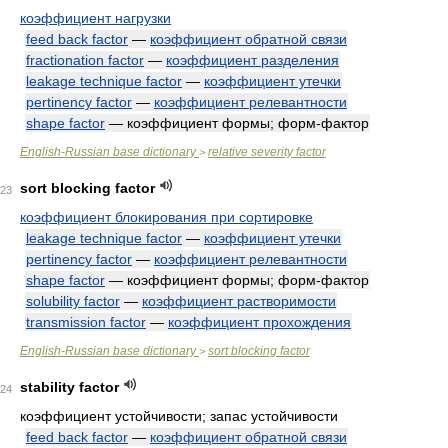
коэффициент нагрузки
feed back factor
—
коэффициент обратной связи
fractionation factor
—
коэффициент разделения
leakage technique factor
—
коэффициент утечки
pertinency factor
—
коэффициент релевантности
shape factor
— коэффициент формы; форм-фактор
English-Russian base dictionary
relative severity factor
>
sort blocking factor
23
коэффициент блокирования при сортировке
leakage technique factor
—
коэффициент утечки
pertinency factor
—
коэффициент релевантности
shape factor
— коэффициент формы; форм-фактор
solubility factor
—
коэффициент растворимости
transmission factor
—
коэффициент прохождения
English-Russian base dictionary
sort blocking factor
>
stability factor
24
коэффициент устойчивости; запас устойчивости
feed back factor
—
коэффициент обратной связи