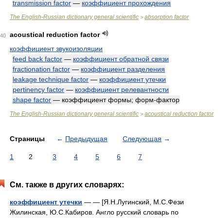
transmission factor
—
коэффициент прохождения
The English-Russian dictionary general scientific
absorption factor
>
acoustical reduction factor
40
коэффициент звукоизоляции
feed back factor
—
коэффициент обратной связи
fractionation factor
—
коэффициент разделения
leakage technique factor
—
коэффициент утечки
pertinency factor
—
коэффициент релевантности
shape factor
— коэффициент формы; форм-фактор
The English-Russian dictionary general scientific
acoustical reduction factor
>
Страницы
←
Предыдущая
Следующая
→
1
2
3
4
5
6
7
См. также в других словарях:
коэффициент утечки
— — [Я.Н.Лугинский, М.С.Фези
Жилинская, Ю.С.Кабиров. Англо русский словарь по