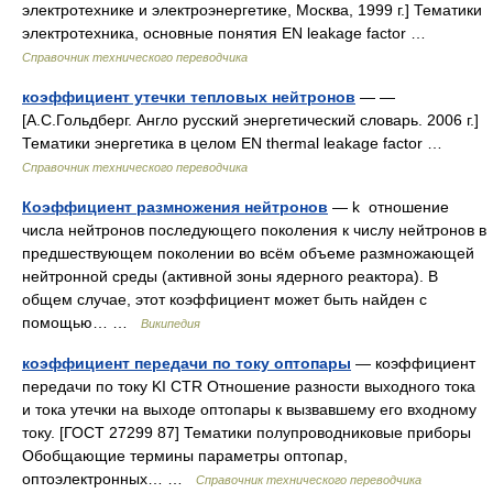
электротехнике и электроэнергетике, Москва, 1999 г.] Тематики
электротехника, основные понятия EN leakage factor …
Справочник технического переводчика
коэффициент утечки тепловых нейтронов
— —
[А.С.Гольдберг. Англо русский энергетический словарь. 2006 г.]
Тематики энергетика в целом EN thermal leakage factor …
Справочник технического переводчика
Коэффициент размножения нейтронов
— k отношение
числа нейтронов последующего поколения к числу нейтронов в
предшествующем поколении во всём объеме размножающей
нейтронной среды (активной зоны ядерного реактора). В
общем случае, этот коэффициент может быть найден с
помощью… …
Википедия
коэффициент передачи по току оптопары
— коэффициент
передачи по току KI CTR Отношение разности выходного тока
и тока утечки на выходе оптопары к вызвавшему его входному
току. [ГОСТ 27299 87] Тематики полупроводниковые приборы
Обобщающие термины параметры оптопар,
оптоэлектронных… …
Справочник технического переводчика