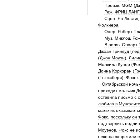
Произв
.
MGM
(
Д
Реж
.
ФРИЦ
ЛАНГ
Сцен
.
Ян
Люстиг
Фолкнера
Опер
.
Роберт
Пл
Муз
.
Миклош
Ро
В
ролях
Стюарт
Джоан
Гринвуд
(
лед
(
Джон
Моуэн
),
Лили
Мелвилл
Купер
(
Фе
Донна
Коркоран
(
Гр
(
Тьюксбери
),
Фрэнк
Октябрьской
ночь
приходит
мальчик
Д
оставила
письмо
с
любила
в
Мунфлит
мальчик
оказываетс
Фокс
,
поскольку
он
подтвердить
подлин
Моуэнов
.
Фокс
не
и
некогда
запретили