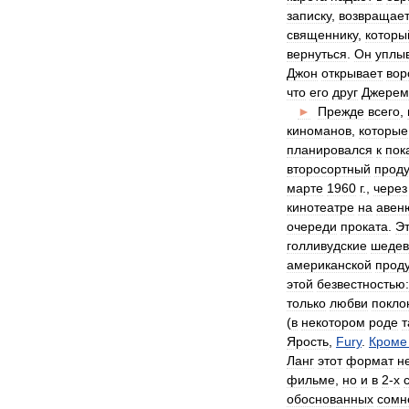
записку
,
возвращае
священнику
,
которы
вернуться
.
Он
уплы
Джон
открывает
вор
что
его
друг
Джерем
►
Прежде
всего
,
киноманов
,
которые
планировался
к
пок
второсортный
проду
марте
1960
г
.,
через
кинотеатре
на
авен
очереди
проката
.
Э
голливудские
шеде
американской
прод
этой
безвестностью:
только
любви
покло
(
в
некотором
роде
т
Ярость
,
Fury
.
Кроме
Ланг
этот
формат
н
фильме
,
но
и
в
2
-
х
обоснованных
сомн