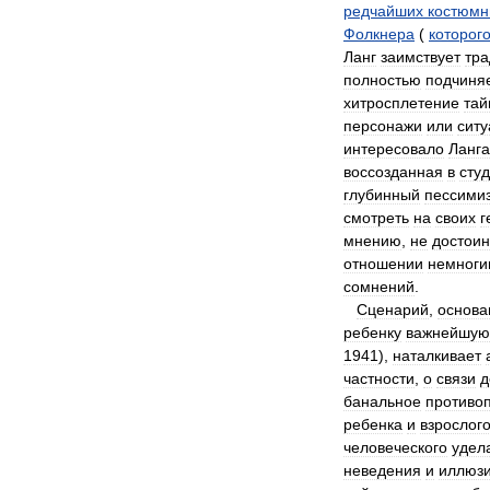
редчайших
костюмн
Фолкнера
(
которог
Ланг
заимствует
тр
полностью
подчиня
хитросплетение
тай
персонажи
или
ситу
интересовало
Ланга
воссозданная
в
сту
глубинный
пессими
смотреть
на
своих
г
мнению
,
не
достоин
отношении
немноги
сомнений
.
Сценарий
,
основа
ребенку
важнейшую
1941
),
наталкивает
частности
,
о
связи
д
банальное
противо
ребенка
и
взрослог
человеческого
удел
неведения
и
иллюз