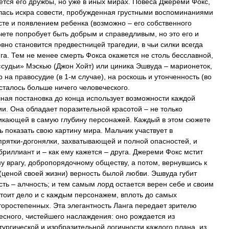
ется
его
дружбы
,
но
уже
в
иных
мирах
.
Повеса
Джереми
Фокс
,
лась
искра
совести
,
пробужденная
грустными
воспоминаниями
сте
и
появлением
ребенка
(
возможно
–
его
собственного
чете
попробует
быть
добрым
и
справедливым
,
но
это
его
и
овно
становится
предвестницей
трагедии
,
в
чьи
силки
всегда
га
.
Тем
не
менее
смерть
Фокса
окажется
не
столь
бесславной
,
«
судьи
»
Мэскью
(
Джон
Хойт
)
или
циника
Эшвуда
–
марионеток
,
р
на
правосудие
(
в
1
-
м
случае
),
на
роскошь
и
утонченность
(
во
сталось
больше
ничего
человеческого
.
шная
постановка
до
конца
использует
возможности
каждой
ии
.
Она
обладает
поразительной
красотой
–
не
только
икающей
в
самую
глубину
персонажей
.
Каждый
в
этом
сюжете
ь
показать
свою
картину
мира
.
Мальчик
участвует
в
прятки
-
догонялки
,
захватывающей
и
полной
опасностей
,
и
бриллиант
и
–
как
ему
кажется
–
друга
.
Джереми
Фокс
мстит
му
врагу
,
добропорядочному
обществу
,
а
потом
,
вернувшись
к
(
ценой
своей
жизни
)
верность
былой
любви
.
Эшвуда
губит
сть
–
алчность
;
и
тем
самым
лорд
остается
верен
себе
и
своим
тоит
дело
и
с
каждым
персонажем
,
вплоть
до
самых
торостепенных
.
Эта
элегантность
Ланга
передает
зрителю
есного
,
чистейшего
наслаждения:
оно
рождается
из
тургической
и
изобразительной
логичности
каждого
плана
,
из