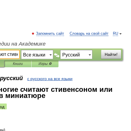
Запомнить сайт
Словарь на свой сайт
RU
едии на Академике
Найти!
Книги
Игры ⚽
 русский
с русского на все языки
ногие считают стивенсоном или
 в миниатюре
од
ин
)