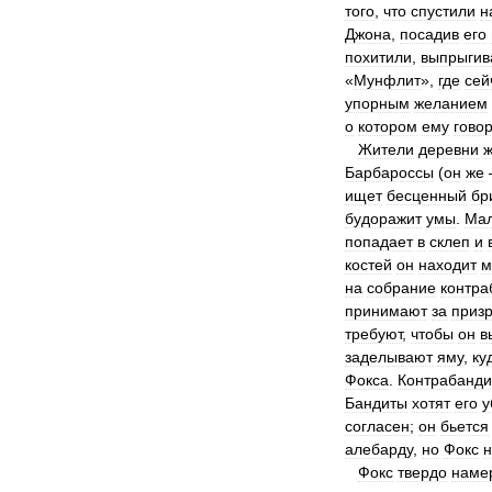
того
,
что
спустили
н
Джона
,
посадив
его
похитили
,
выпрыгив
«
Мунфлит
»,
где
сей
упорным
желанием
о
котором
ему
гово
Жители
деревни
ж
Барбароссы
(
он
же
ищет
бесценный
бр
будоражит
умы
.
Мал
попадает
в
склеп
и
костей
он
находит
м
на
собрание
контра
принимают
за
приз
требуют
,
чтобы
он
в
заделывают
яму
,
ку
Фокса
.
Контрабанди
Бандиты
хотят
его
у
согласен
;
он
бьется
алебарду
,
но
Фокс
н
Фокс
твердо
наме