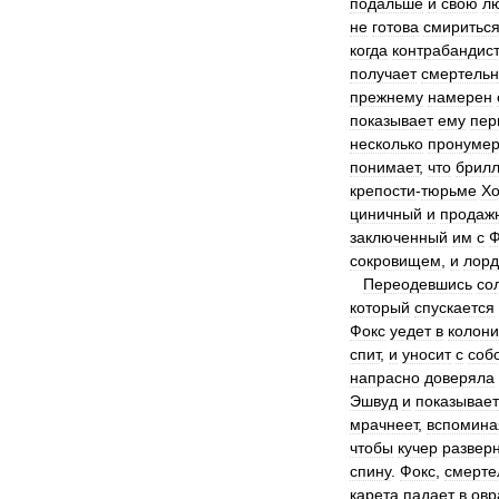
подальше
и
свою
л
не
готова
смиритьс
когда
контрабандис
получает
смертель
прежнему
намерен
показывает
ему
пер
несколько
пронуме
понимает
,
что
брилл
крепости
-
тюрьме
Хо
циничный
и
продаж
заключенный
им
с
Ф
сокровищем
,
и
лорд
Переодевшись
со
который
спускается
Фокс
уедет
в
колон
спит
,
и
уносит
с
соб
напрасно
доверяла
Эшвуд
и
показывает
мрачнеет
,
вспомина
чтобы
кучер
развер
спину
.
Фокс
,
смерте
карета
падает
в
овр