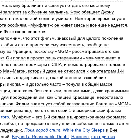
т
мальчику
бриллиант
и
советует
отдать
его
местному
й
заплатит
за
обучение
мальчика
.
Фокс
обещает
Джону
вает
на
маленькой
лодке
и
умирает
.
Некоторое
время
спустя
ота
особняка
«
Мунфлит
»
:
он
живет
здесь
и
все
еще
надеется
,
и
Фокс
скоро
вернется
.
напомним
,
что
этот
фильм
,
знаковый
для
целого
поколения
любили
его
и
принесли
ему
известность
,
вообще
не
азу
во
Франции
,
поскольку
«
MGM
»
рассматривала
его
как
кт
.
Он
попал
в
прокат
лишь
стараниями
«
мак
-
магонцев
»
в
5
лет
после
премьеры
в
США
,
и
демонстрировался
только
в
ю
Мак
-
Магон
,
который
даже
не
относился
к
кинотеатрам
1
-
й
то
лишь
подчеркивает
,
до
какой
степени
важнейшие
вры
иногда
–
и
довольно
часто
–
тонули
в
общей
массе
укции
,
оставаясь
безвестными
,
анонимными
,
даже
хранимыми
для
пробуждения
им
,
как
Спящей
Красавице
,
недоставало
нников
.
Фильм
знаменует
собой
возвращение
Ланга
на
«
MGM
»
айный
реванш
),
где
он
снял
свой
1
-
й
американский
фильм
того
,
Мунфлит
–
его
1
-
й
фильм
в
широкоэкранном
формате
;
е
любил
,
но
прекрасно
к
нему
приспособился
не
только
в
этом
следующих
,
Пока
город
спит
,
While
the
City
Sleeps
и
Вне
ений
,
Beyond
a
Reasonable
Doubt
.
Наконец
,
это
один
из