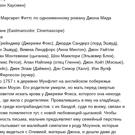
жон
Хаусмен
)
,
Маргарет
Фиттс
по
одноименному
роману
Джона
Мида
анк
(
Eastmancolor
,
Cinemascope
)
жа
Грейнджер
(
Джереми
Фокс
),
Джордж
Сандерз
(
лорд
Эшвуд
),
и
Эшвуд
),
Вивека
Линдфорс
(
Анна
Минтон
),
Джон
Уайтли
ан
Монтевекки
(
цыганка
),
Шон
Макклори
(
Эльзевир
Блок
),
ликс
Ретси
),
Алан
Нэйпиер
(
отец
Гленни
),
Джон
Хойт
(
Мэскью
),
ейс
),
Джек
Элам
(
Дэймен
),
Дэн
Симор
(
Халл
),
Иэн
Вулф
Фергюсон
(
кучер
).
ю
1757
г
.
в
деревню
Мунфлит
на
английском
побережье
жон
Моуэн
.
Его
родители
умерли
,
но
мать
перед
смертью
советом
искать
крова
у
Джереми
Фокса
,
которого
она
некогда
е
,
где
жила
с
родителями
.
Провалившись
в
яму
на
кладбище
,
я
среди
контрабандистов:
с
их
бандой
,
судя
по
всему
,
связан
и
тоже
появляется
тут
,
с
новой
любовницей
-
цыганкой
.
Чтобы
ность
письма
,
мальчик
предъявляет
ему
семейный
перстень
спытывает
ни
малейшей
симпатии
к
роду
Моуэнов
,
которые
ему
видеться
с
Оливией
,
матерью
Джона
,
и
дошли
даже
до