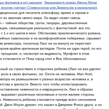
ых
фильмов
в
его
карьере
.
Экранизируя
роман
Джона
Мида
о
многие
считают
Стивенсоном
или
Диккенсом
в
миниатюре
),
адиционные
для
писателя
атмосферу
,
время
и
героев
и
ет
их
законам
своего
мира
.
Он
ведет
сюжет
сквозь
н
–
тайные
общества
,
гроты
,
пещеры
,
двусмысленные
ации
,
смешивающие
реальность
с
фантастикой:
все
это
с
1
-
х
его
шагов
в
кино
.
Обстановка
приключенческого
романа
,
дийных
павильонах
и
на
калифорнийском
побережье
,
скрывает
зм
режиссера
,
поскольку
Ланг
ни
на
минуту
не
перестает
ероев
крайне
критичным
взглядом
.
Почти
ни
один
герой
,
по
его
прощения
,
и
,
несмотря
на
видимость
,
Мунфлит
в
этом
м
отличается
от
Пока
город
спит
и
Вне
обоснованных
нный
на
странствиях
и
открытиях
ребенка
(
Ланг
не
раз
уделял
роль
в
своих
фильмах
,
см
.
Охота
на
человека
,
Man
Hunt
,
автора
на
размышления
о
разных
возрастах
человека
и
,
в
етства
и
зрелости
.
Вместо
того
чтобы
иллюстрировать
поставление
невинности
и
извращенности
,
Ланг
в
образах
о
выражает
различные
негативные
и
почти
жалкие
стороны
а
.
Невинность
ребенка
становится
прежде
всего
синонимом
ий
.
Джон
Моуэн
думает
,
что
нашел
в
Джереми
Фоксе
друга
,
и
он