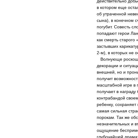
действительно
добь
в
котором
еще
оста
об
утраченной
неве
сына
),
в
конечном
с
погубит
.
Совесть
сл
попадают
герои
Лан
как
смерть
старого
застывших
карикату
2
-
м
),
в
которых
не
о
Волнующе
роско
декорации
и
ситуац
внешней
,
но
и
прон
получит
возможност
масштабной
игре
в
получает
в
награду
контрабандой
свое
ребенку
,
сохраняет
самая
сильная
стра
порокам
.
Так
же
обс
незначительных
и
в
ощущение
бесприм
глубочайшей
драма