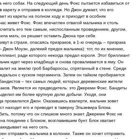
а
него
собак
.
На
следующий
день
Фокс
пытается
избавиться
от
в
карету
и
отправив
в
колледж
.
Но
Джон
думает
,
что
его
ает
из
кареты
на
полном
ходу
и
приходит
в
особняк
час
живет
Фокс
.
Фокс
впечатлен
отвагой
мальчика
и
столь
считать
его
тем
самым
,
ниспосланным
провидением
,
другом
,
рила
мать
;
он
решает
оставить
Джона
при
себе
.
ивут
в
страхе
,
опасаясь
призраков
,
в
1
-
ю
очередь
–
призрака
–
Джон
Моуэн
,
далекий
предок
мальчика
)
:
тот
,
по
их
мнению
,
иллиант
,
ради
которого
некогда
предал
короля
.
Этот
бриллиант
ьчик
идет
через
кладбище
и
снова
проваливается
в
яму
.
Он
валит
на
землю
гроб
Барбароссы
,
спрятанный
в
стене
.
Среди
едальон
с
куском
пергамента
.
Затем
он
тайком
пробирается
бандистов
–
тех
самых
людей
,
которых
деревенские
жители
раков
.
Является
их
предводитель:
это
Джереми
Фокс
.
Бандиты
ыделил
им
более
крупную
долю
добычи
.
Уходя
,
они
да
провалился
Джон
.
Оказавшись
взаперти
,
мальчик
зовет
ст
находит
его
и
приводит
в
таверну
Эльзевира
Блока
.
бить
,
потому
что
он
слишком
много
знает
.
Джереми
Фокс
не
на
поединке
с
Блоком
,
возглавившим
бунт
.
Блок
хватает
акидывает
на
него
сеть
.
рен
отправить
мальчика
в
колонии
.
Также
он
хочет
отправить