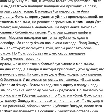
юбовницу
Анну
Минтон
,
с
которой
только
что
расстался
.
Но
та
я
и
выдает
Фокса
полиции:
полицейские
приходят
на
пляж
,
ты
разгружают
товар
.
В
начавшейся
перестрелке
Анна
ную
рану
.
Фокс
,
которому
удается
уйти
от
преследователей
,
по
-
отослать
мальчика
,
но
решает
повременить
с
этим
,
когда
Джон
гамент
,
найденный
в
медальоне
.
На
пергаменте
выписано
рованных
библейских
стихов
.
Фокс
разгадывает
шифр
и
иант
Моуэнов
находится
где
-
то
на
глубине
колодца
в
ллисбрук
.
За
голову
Фокса
назначена
награда
.
Лорд
Эшвуд
,
ный
аристократ
,
пользуется
этим
,
чтобы
разорвать
союз
,
оксом
.
Но
Фокс
сообщает
ему
,
что
скоро
завладеет
Эшвуд
меняет
решение
.
лдатом
,
Фокс
является
в
Холлисбрук
вместе
с
мальчиком
,
на
дно
колодца
в
ведре
и
находит
бриллиант
.
Джон
думает
,
что
ии
вместе
с
ним
.
На
самом
же
деле
Фокс
уходит
,
пока
мальчик
ой
бриллиант
.
У
изголовья
он
оставляет
записку:
«
Ваша
мать
Джереми
Фоксу
».
Затем
он
садится
в
карету
к
лорду
и
леди
им
бриллиант
,
которому
они
очень
радуются
.
Но
внезапно
он
я
о
мальчике
(
Эшвуды
думают
,
что
Фокс
его
убил
).
Фокс
хочет
,
нул
карету
.
Эшвуду
это
не
нравится
,
и
он
наносит
Фоксу
удар
в
льно
раненный
,
оборачивается
и
убивает
Эшвуда
,
после
чего
аг
.
Фокс
возвращается
в
особняк
и
,
уничтожив
оставленную