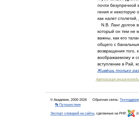
почти
безупречной
гения
и
некоторую
как
налет
столетий
,
N
.
B
.
Ланг
долгое
который
он
тем
не
важны
,
как
его
тала
общего
с
банальны
возвращения
того
,
к
воображаемому
и
с
вступление
в
Рай
,
к
Живёшь
только
ра
Авторская
энциклопед
© Академик, 2000-2026
Обратная связь:
Техподдерж
👣 Путешествия
Экспорт словарей на сайты
, сделанные на PHP,
Jo