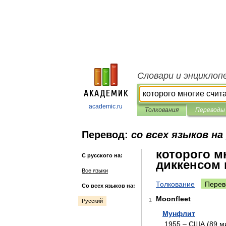
Словари и энциклоп
academic.ru
Толкования
Переводы
Перевод:
со всех языков на
которого м
С русского на:
диккенсом
Все языки
Толкование
Перев
Со всех языков на:
Moonfleet
1
Русский
Мунфлит
1955
–
США
(
89
м