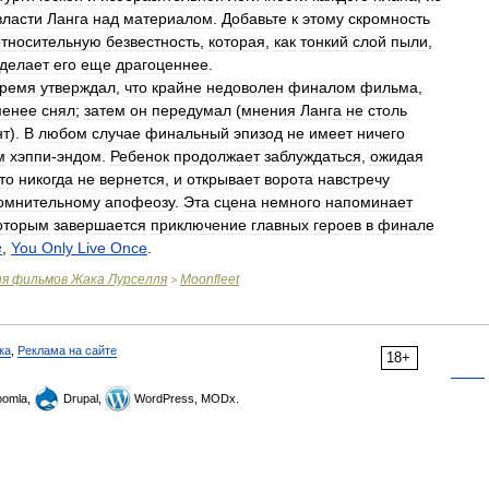
власти
Ланга
над
материалом
.
Добавьте
к
этому
скромность
относительную
безвестность
,
которая
,
как
тонкий
слой
пыли
,
делает
его
еще
драгоценнее
.
время
утверждал
,
что
крайне
недоволен
финалом
фильма
,
менее
снял
;
затем
он
передумал
(
мнения
Ланга
не
столь
нт
).
В
любом
случае
финальный
эпизод
не
имеет
ничего
м
хэппи
-
эндом
.
Ребенок
продолжает
заблуждаться
,
ожидая
то
никогда
не
вернется
,
и
открывает
ворота
навстречу
омнительному
апофеозу
.
Эта
сцена
немного
напоминает
оторым
завершается
приключение
главных
героев
в
финале
з
,
You
Only
Live
Once
.
ия
фильмов
Жака
Лурселля
Moonfleet
>
ка
,
Реклама на сайте
18+
omla,
Drupal,
WordPress, MODx.