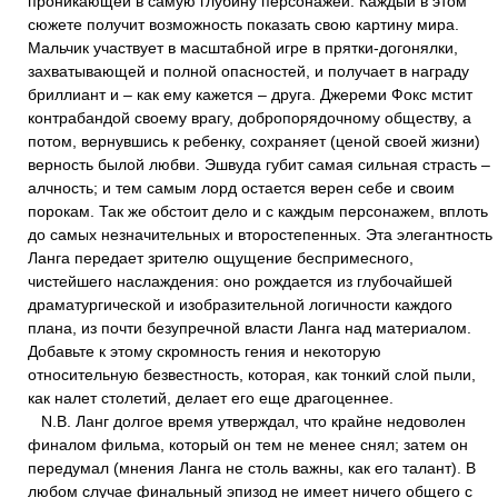
проникающей в самую глубину персонажей. Каждый в этом
сюжете получит возможность показать свою картину мира.
Мальчик участвует в масштабной игре в прятки-догонялки,
захватывающей и полной опасностей, и получает в награду
бриллиант и – как ему кажется – друга. Джереми Фокс мстит
контрабандой своему врагу, добропорядочному обществу, а
потом, вернувшись к ребенку, сохраняет (ценой своей жизни)
верность былой любви. Эшвуда губит самая сильная страсть –
алчность; и тем самым лорд остается верен себе и своим
порокам. Так же обстоит дело и с каждым персонажем, вплоть
до самых незначительных и второстепенных. Эта элегантность
Ланга передает зрителю ощущение беспримесного,
чистейшего наслаждения: оно рождается из глубочайшей
драматургической и изобразительной логичности каждого
плана, из почти безупречной власти Ланга над материалом.
Добавьте к этому скромность гения и некоторую
относительную безвестность, которая, как тонкий слой пыли,
как налет столетий, делает его еще драгоценнее.
N.B. Ланг долгое время утверждал, что крайне недоволен
финалом фильма, который он тем не менее снял; затем он
передумал (мнения Ланга не столь важны, как его талант). В
любом случае финальный эпизод не имеет ничего общего с