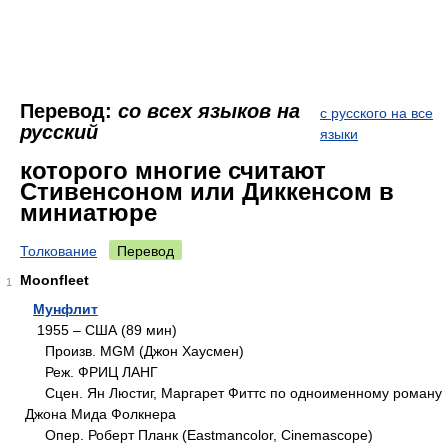
Перевод:
со всех языков на
с русского на все
русский
языки
которого многие считают
Стивенсоном или Диккенсом в
миниатюре
Толкование
Перевод
Moonfleet
1
Мунфлит
1955 – США (89 мин)
Произв. MGM (Джон Хаусмен)
Реж. ФРИЦ ЛАНГ
Сцен. Ян Люстиг, Маргарет Фиттс по одноименному роману
Джона Мида Фолкнера
Опер. Роберт Планк (Eastmancolor, Cinemascope)