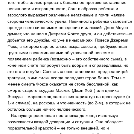
того чтобы иллюстрировать банальное противопоставление
невинности и извращенности, Ланг в образах ребенка и
взрослого выражает различные негативные и почти жалкие
стороны человеческого удела. Невинность ребенка становится
прежде всего синонимом неведения и иллюзий. Джон Моуэн
думает, что нашел в Джереми Фоксе друга, и он действительно
добьется его дружбы, но уже в иных мирах. Повеса Джереми
Фокс, в котором еще осталась искра совести, пробужденная
грустными воспоминаниями об утраченной невесте и
появлением ребенка (возможно – его собственного сына), в
конечном счете попробует быть добрым и справедливым, но
это его и погубит. Совесть словно становится предвестницей
трагедии, в чьи силки всегда попадают герои Ланга. Тем не
менее смерть Фокса окажется не столь бесславной, как
смерть старого «судьи» Мэскью (Джон Хойт) или циника
Эшвуда – марионеток, застывших карикатур на правосудие (в
1-м случае), на роскошь и утонченность (во 2-м), в которых не
осталось больше ничего человеческого.
Волнующе роскошная постановка до конца использует
возможности каждой декорации и ситуации. Она обладает
поразительной красотой – не только внешней, но и