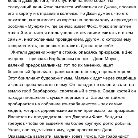
дошли даже до того, что спустили на него собак. На
следующий день Фокс пытается избавиться от Джона, посадив
его в карету и отправив в колледж. Но Джон думает, что его
похитили, выпрыгивает из кареты на полном ходу и приходит в
особняк «Мунфлит», где сейчас живет Фокс. Фокс впечатлен
отвагой мальчика и столь упорным желанием считать его тем
самым, ниспосланным провидением, другом, о котором ему
говорила мать; он решает оставить Джона при себе.
Жители деревни живут в страхе, опасаясь призраков, в 1-ю
очередь – призрака Барбароссы (он же – Джон Моуэн,
далекий предок мальчика): тот, по их мнению, ищет
бесценный бриллиант, ради которого некогда предал короля.
Этот бриллиант будоражит умы. Мальчик идет через кладбище
и снова проваливается в яму. Он попадает в склеп и валит на
землю гроб Барбароссы, спрятанный в стене. Среди костей он
находит медальон с куском пергамента. Затем он тайком
пробирается на собрание контрабандистов – тех самых
людей, которых деревенские жители принимают за призраков.
Является их предводитель: это Джереми Фокс. Бандиты
требуют, чтобы он выделил им более крупную долю добычи.
Уходя, они заделывают яму, куда провалился Джон.
Оказавшись взаперти, мальчик зовет Фокса. Контрабандист