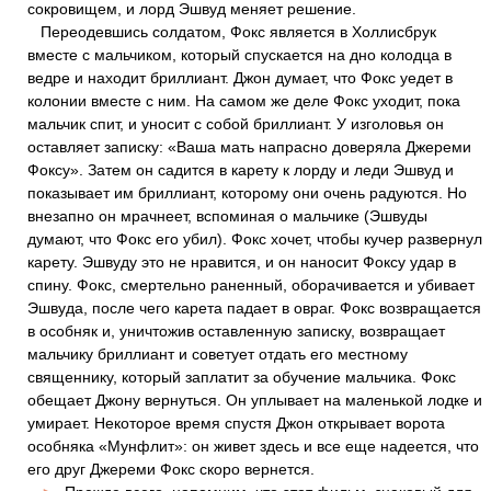
сокровищем, и лорд Эшвуд меняет решение.
Переодевшись солдатом, Фокс является в Холлисбрук
вместе с мальчиком, который спускается на дно колодца в
ведре и находит бриллиант. Джон думает, что Фокс уедет в
колонии вместе с ним. На самом же деле Фокс уходит, пока
мальчик спит, и уносит с собой бриллиант. У изголовья он
оставляет записку: «Ваша мать напрасно доверяла Джереми
Фоксу». Затем он садится в карету к лорду и леди Эшвуд и
показывает им бриллиант, которому они очень радуются. Но
внезапно он мрачнеет, вспоминая о мальчике (Эшвуды
думают, что Фокс его убил). Фокс хочет, чтобы кучер развернул
карету. Эшвуду это не нравится, и он наносит Фоксу удар в
спину. Фокс, смертельно раненный, оборачивается и убивает
Эшвуда, после чего карета падает в овраг. Фокс возвращается
в особняк и, уничтожив оставленную записку, возвращает
мальчику бриллиант и советует отдать его местному
священнику, который заплатит за обучение мальчика. Фокс
обещает Джону вернуться. Он уплывает на маленькой лодке и
умирает. Некоторое время спустя Джон открывает ворота
особняка «Мунфлит»: он живет здесь и все еще надеется, что
его друг Джереми Фокс скоро вернется.