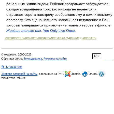
банальным хэппи-эндом. Ребенок продолжает заблуждаться,
ожидая возвращения того, кто никогда не вернется, и
открывает ворота навстречу воображаемому и сомнительному
апофеозу. Эта сцена немного напоминает вступление в Рай,
которым завершается приключение главных героев в финале
Живёшь только раз
,
You Only Live Once
.
Авторская энциклопедия фильмов Жака Лурселля
Moonfleet
>
© Академик, 2000-2026
18+
Обратная связь:
Техподдержка
,
Реклама на сайте
👣 Путешествия
Экспорт словарей на сайты
, сделанные на PHP,
Joomla,
Drupal,
WordPress, MODx.