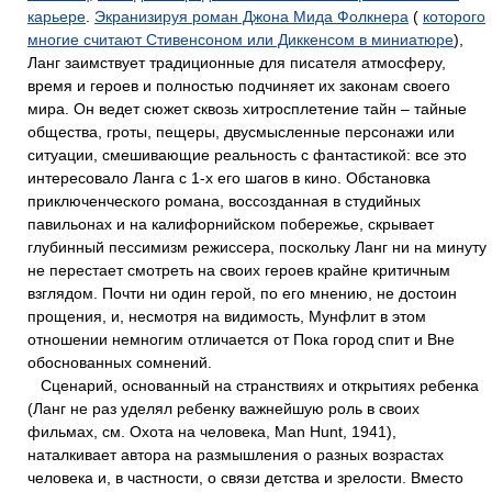
карьере
.
Экранизируя роман Джона Мида Фолкнера
(
которого
многие считают Стивенсоном или Диккенсом в миниатюре
),
Ланг заимствует традиционные для писателя атмосферу,
время и героев и полностью подчиняет их законам своего
мира. Он ведет сюжет сквозь хитросплетение тайн – тайные
общества, гроты, пещеры, двусмысленные персонажи или
ситуации, смешивающие реальность с фантастикой: все это
интересовало Ланга с 1-х его шагов в кино. Обстановка
приключенческого романа, воссозданная в студийных
павильонах и на калифорнийском побережье, скрывает
глубинный пессимизм режиссера, поскольку Ланг ни на минуту
не перестает смотреть на своих героев крайне критичным
взглядом. Почти ни один герой, по его мнению, не достоин
прощения, и, несмотря на видимость, Мунфлит в этом
отношении немногим отличается от Пока город спит и Вне
обоснованных сомнений.
Сценарий, основанный на странствиях и открытиях ребенка
(Ланг не раз уделял ребенку важнейшую роль в своих
фильмах, см. Охота на человека, Man Hunt, 1941),
наталкивает автора на размышления о разных возрастах
человека и, в частности, о связи детства и зрелости. Вместо