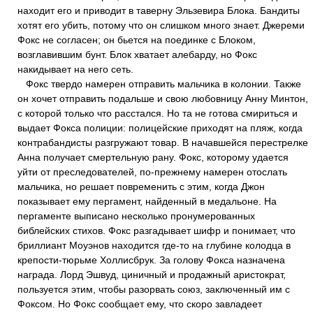
находит его и приводит в таверну Эльзевира Блока. Бандиты
хотят его убить, потому что он слишком много знает. Джереми
Фокс не согласен; он бьется на поединке с Блоком,
возглавившим бунт. Блок хватает алебарду, но Фокс
накидывает на него сеть.
Фокс твердо намерен отправить мальчика в колонии. Также
он хочет отправить подальше и свою любовницу Анну Минтон,
с которой только что расстался. Но та не готова смириться и
выдает Фокса полиции: полицейские приходят на пляж, когда
контрабандисты разгружают товар. В начавшейся перестрелке
Анна получает смертельную рану. Фокс, которому удается
уйти от преследователей, по-прежнему намерен отослать
мальчика, но решает повременить с этим, когда Джон
показывает ему пергамент, найденный в медальоне. На
пергаменте выписано несколько пронумерованных
библейских стихов. Фокс разгадывает шифр и понимает, что
бриллиант Моуэнов находится где-то на глубине колодца в
крепости-тюрьме Холлисбрук. За голову Фокса назначена
награда. Лорд Эшвуд, циничный и продажный аристократ,
пользуется этим, чтобы разорвать союз, заключенный им с
Фоксом. Но Фокс сообщает ему, что скоро завладеет