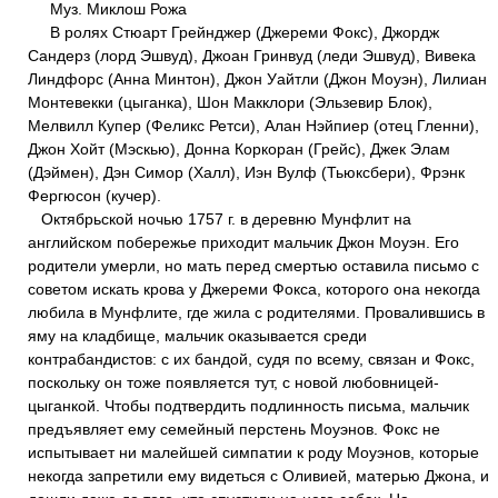
Муз. Миклош Рожа
В ролях Стюарт Грейнджер (Джереми Фокс), Джордж
Сандерз (лорд Эшвуд), Джоан Гринвуд (леди Эшвуд), Вивека
Линдфорс (Анна Минтон), Джон Уайтли (Джон Моуэн), Лилиан
Монтевекки (цыганка), Шон Макклори (Эльзевир Блок),
Мелвилл Купер (Феликс Ретси), Алан Нэйпиер (отец Гленни),
Джон Хойт (Мэскью), Донна Коркоран (Грейс), Джек Элам
(Дэймен), Дэн Симор (Халл), Иэн Вулф (Тьюксбери), Фрэнк
Фергюсон (кучер).
Октябрьской ночью 1757 г. в деревню Мунфлит на
английском побережье приходит мальчик Джон Моуэн. Его
родители умерли, но мать перед смертью оставила письмо с
советом искать крова у Джереми Фокса, которого она некогда
любила в Мунфлите, где жила с родителями. Провалившись в
яму на кладбище, мальчик оказывается среди
контрабандистов: с их бандой, судя по всему, связан и Фокс,
поскольку он тоже появляется тут, с новой любовницей-
цыганкой. Чтобы подтвердить подлинность письма, мальчик
предъявляет ему семейный перстень Моуэнов. Фокс не
испытывает ни малейшей симпатии к роду Моуэнов, которые
некогда запретили ему видеться с Оливией, матерью Джона, и