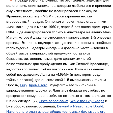
►
Прежде всего, напомним, что этот фильм, знаковый для
целого поколения киноманов, которые любили его и принесли
ему известность, вообще не планировался к показу во
Франции, поскольку «MGM» рассматривала его как
второсортный продукт. Он попал в прокат лишь стараниями
«мак-магонцев» в марте 1960 г., через 5 лет после премьеры в
США, и демонстрировался только в кинотеатре на авеню Мак-
Магон, который даже не относился к кинотеатрам 1-й очереди
проката. Это лишь подчеркивает, до какой степени важнейшие
голливудские шедевры иногда – и довольно часто – тонули в
общей массе американской продукции, оставаясь
безвестными, анонимными, даже хранимыми этой
безвестностью: для пробуждения им, как Спящей Красавице,
недоставало только любви поклонников. Фильм знаменует
собой возвращение Ланга на «MGM» (в некотором роде
тайный реванш), где он снял свой 1-й американский фильм
Ярость,
Fury
.
Кроме того
, Мунфлит – его 1-й фильм в
широкоэкранном формате; Ланг этот формат не любил, но
прекрасно к нему приспособился не только в этом фильме, но
и в 2-х следующих,
Пока город спит
,
While the City Sleeps
и
Вне обоснованных сомнений,
Beyond a Reasonable Doubt
.
Наконец
,
это один из редчайших костюмных фильмов в его