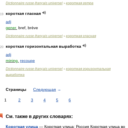
Dictionnaire russe-français universel
короткая гетра
>
короткая гласная
19
adj
gener.
bref, brève
Dictionnaire russe-français universel
короткая гласная
>
короткая горизонтальная выработка
20
adj
mining.
recoupe
Dictionnaire russe-français universel
короткая горизонтальная
>
выработка
Страницы
Следующая
→
1
2
3
4
5
6
См. также в других словарях:
Короткая улица
— Короткая улица: Россия Короткая улица во