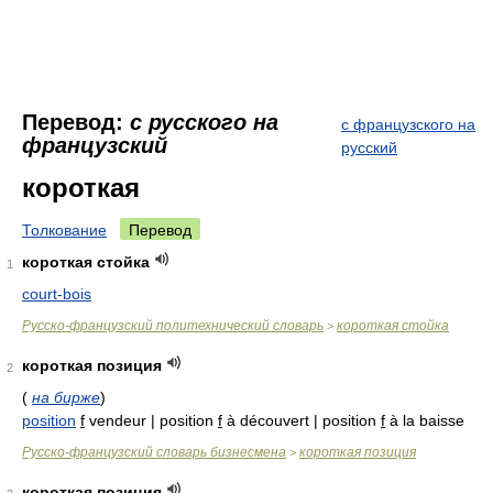
Перевод:
с русского на
с французского на
французский
русский
короткая
Толкование
Перевод
короткая стойка
1
court-bois
Русско-французский политехнический словарь
короткая стойка
>
короткая позиция
2
(
на бирже
)
position
f
vendeur | position
f
à découvert | position
f
à la baisse
Русско-французский словарь бизнесмена
короткая позиция
>
короткая позиция