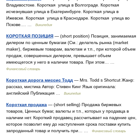
Владивостоке. Короткая улица в Волгограде. Короткая
исчезнувшая улица в Екатеринбурге. Короткая улица в
Ижевске. Короткая улица в Краснодаре. Короткая улица во
Пскове.… …
Википедия
КОРОТКАЯ ПОЗИЦИЯ
— (short position) Позиция, занимаемая
дилером по ценным бумагам (См.: делатель рынка (market
maker), биржевым товарам, валютам и т.п., при которой объем
продаж, совершенных дилером, превышает объем
имеющегося у него в наличии товара. При этом… …
Финансовый словарь
Короткая дорога миссис Тодд
— Mrs. Todd s Shortcut Жанр:
рассказ, мистика Автор: Стивен Кинг Язык оригинала:
английский Публикация …
Википедия
Короткая продажа
— (short selling) Продажа биржевых
товаров, Ценных бумаг, валюты и т.п., которых у продавца в
наличии нет. Короткий продавец рассчитывает на падение цен,
которое позволит ему до наступления срока поставки купить
запроданный товар и получить при… …
Финансовый словарь