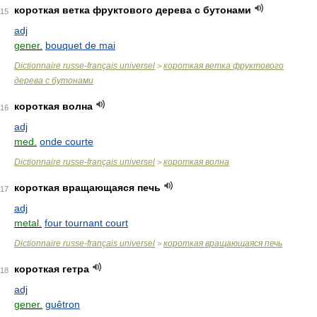
короткая ветка фруктового дерева с бутонами
15
adj
gener.
bouquet de mai
Dictionnaire russe-français universel
короткая ветка фруктового
>
дерева с бутонами
короткая волна
16
adj
med.
onde courte
Dictionnaire russe-français universel
короткая волна
>
короткая вращающаяся печь
17
adj
metal.
four tournant court
Dictionnaire russe-français universel
короткая вращающаяся печь
>
короткая гетра
18
adj
gener.
guêtron