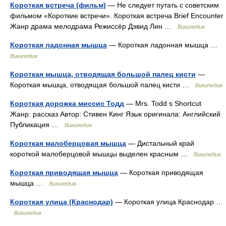
Короткая встреча (фильм)
— Не следует путать с советским
фильмом «Короткие встречи». Короткая встреча Brief Encounter
Жанр драма мелодрама Режиссёр Дэвид Лин …
Википедия
Короткая ладонная мышца
— Короткая ладонная мышца …
Википедия
Короткая мышца, отводящая большой палец кисти
—
Короткая мышца, отводящая большой палец кисти …
Википедия
Короткая дорожка миссис Тодд
— Mrs. Todd s Shortcut
Жанр: рассказ Автор: Стивен Кинг Язык оригинала: Английский
Публикация …
Википедия
Короткая малоберцовая мышца
— Дистальный край
короткой малоберцовой мышцы выделен красным …
Википедия
Короткая приводящая мышца
— Короткая приводящая
мышца …
Википедия
Короткая улица (Краснодар)
— Короткая улица Краснодар …
Википедия