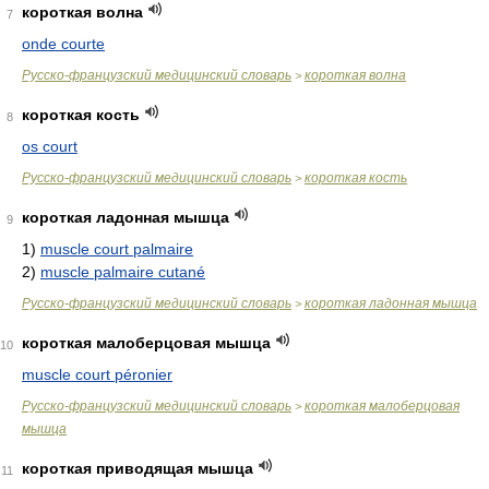
короткая волна
7
onde courte
Русско-французский медицинский словарь
короткая волна
>
короткая кость
8
os court
Русско-французский медицинский словарь
короткая кость
>
короткая ладонная мышца
9
1)
muscle court palmaire
2)
muscle palmaire cutané
Русско-французский медицинский словарь
короткая ладонная мышца
>
короткая малоберцовая мышца
10
muscle court péronier
Русско-французский медицинский словарь
короткая малоберцовая
>
мышца
короткая приводящая мышца
11