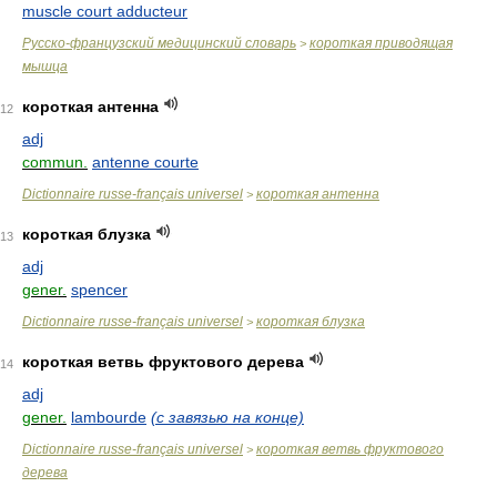
muscle court adducteur
Русско-французский медицинский словарь
короткая приводящая
>
мышца
короткая антенна
12
adj
commun.
antenne courte
Dictionnaire russe-français universel
короткая антенна
>
короткая блузка
13
adj
gener.
spencer
Dictionnaire russe-français universel
короткая блузка
>
короткая ветвь фруктового дерева
14
adj
gener.
lambourde
(с завязью на конце)
Dictionnaire russe-français universel
короткая ветвь фруктового
>
дерева