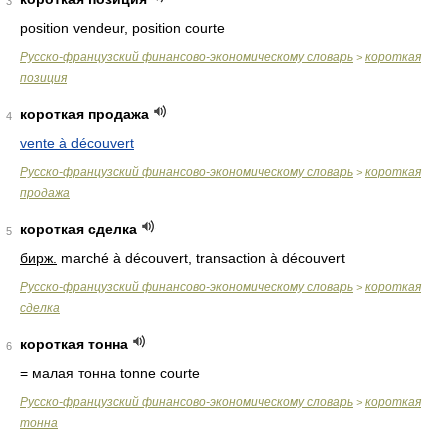
3
position vendeur, position courte
Русско-французский финансово-экономическому словарь
короткая
>
позиция
короткая продажа
4
vente à découvert
Русско-французский финансово-экономическому словарь
короткая
>
продажа
короткая сделка
5
бирж.
marché à découvert, transaction à découvert
Русско-французский финансово-экономическому словарь
короткая
>
сделка
короткая тонна
6
= малая тонна
tonne courte
Русско-французский финансово-экономическому словарь
короткая
>
тонна