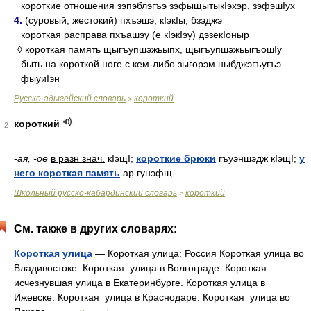
короткие отношения зэпэблэгъэ зэфыщытыкIэхэр, зэфэшIух
4.
(суровый, жестокий) пхъэшэ, кIэкIы, бзэджэ
короткая расправа пхъашэу (е кIэкIэу) дэзекIоныр
◊ короткая память щыгъупшэжьыпх, щыгъупшэжьыгъошIу
быть на короткой ноге с кем-либо зыгорэм ныбджэгъугъэ
фыуиIэн
Русско-адыгейский словарь
короткий
>
короткий
2
-
ая, -ое
в разн знач.
кIэщI;
короткие брюки
гъуэншэдж кIэщI;
у
него короткая память
ар гунэфщ
Школьный русско-кабардинский словарь
короткий
>
См. также в других словарях:
Короткая улица
— Короткая улица: Россия Короткая улица во
Владивостоке. Короткая улица в Волгограде. Короткая
исчезнувшая улица в Екатеринбурге. Короткая улица в
Ижевске. Короткая улица в Краснодаре. Короткая улица во