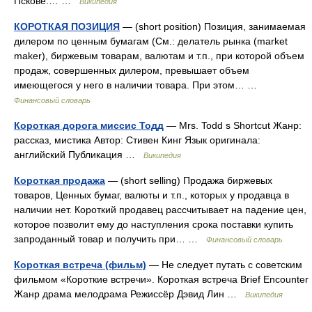
Пскове.… …
Википедия
КОРОТКАЯ ПОЗИЦИЯ
— (short position) Позиция, занимаемая
дилером по ценным бумагам (См.: делатель рынка (market
maker), биржевым товарам, валютам и т.п., при которой объем
продаж, совершенных дилером, превышает объем
имеющегося у него в наличии товара. При этом… …
Финансовый словарь
Короткая дорога миссис Тодд
— Mrs. Todd s Shortcut Жанр:
рассказ, мистика Автор: Стивен Кинг Язык оригинала:
английский Публикация …
Википедия
Короткая продажа
— (short selling) Продажа биржевых
товаров, Ценных бумаг, валюты и т.п., которых у продавца в
наличии нет. Короткий продавец рассчитывает на падение цен,
которое позволит ему до наступления срока поставки купить
запроданный товар и получить при… …
Финансовый словарь
Короткая встреча (фильм)
— Не следует путать с советским
фильмом «Короткие встречи». Короткая встреча Brief Encounter
Жанр драма мелодрама Режиссёр Дэвид Лин …
Википедия