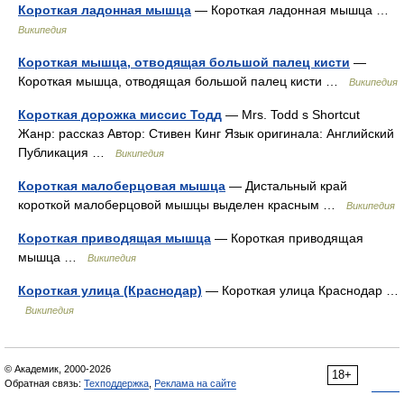
Короткая ладонная мышца
— Короткая ладонная мышца …
Википедия
Короткая мышца, отводящая большой палец кисти
—
Короткая мышца, отводящая большой палец кисти …
Википедия
Короткая дорожка миссис Тодд
— Mrs. Todd s Shortcut
Жанр: рассказ Автор: Стивен Кинг Язык оригинала: Английский
Публикация …
Википедия
Короткая малоберцовая мышца
— Дистальный край
короткой малоберцовой мышцы выделен красным …
Википедия
Короткая приводящая мышца
— Короткая приводящая
мышца …
Википедия
Короткая улица (Краснодар)
— Короткая улица Краснодар …
Википедия
© Академик, 2000-2026
18+
Обратная связь:
Техподдержка
,
Реклама на сайте