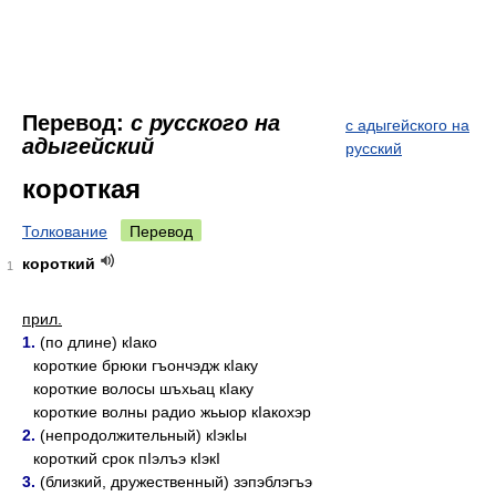
Перевод:
с русского на
с адыгейского на
адыгейский
русский
короткая
Толкование
Перевод
короткий
1
прил.
1.
(по длине) кIако
короткие брюки гъончэдж кIаку
короткие волосы шъхьац кIаку
короткие волны радио жьыор кIакохэр
2.
(непродолжительный) кIэкIы
короткий срок пIэлъэ кIэкI
3.
(близкий, дружественный) зэпэблэгъэ