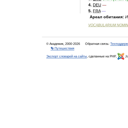
4
.
DEU
—
5
.
FRA
—
Ареал
обитания:
И
VOCABULARIUM
NOMI
© Академик, 2000-2026
Обратная связь:
Техподдерж
👣 Путешествия
Экспорт словарей на сайты
, сделанные на PHP,
Jo