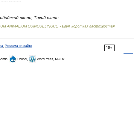
ндийский
океан
,
Тихий
океан
NUM
ANIMALIUM
QUINQUELINGUE
змея
,
короткая
ластохвостая
>
ка
,
Реклама на сайте
18+
omla,
Drupal,
WordPress, MODx.