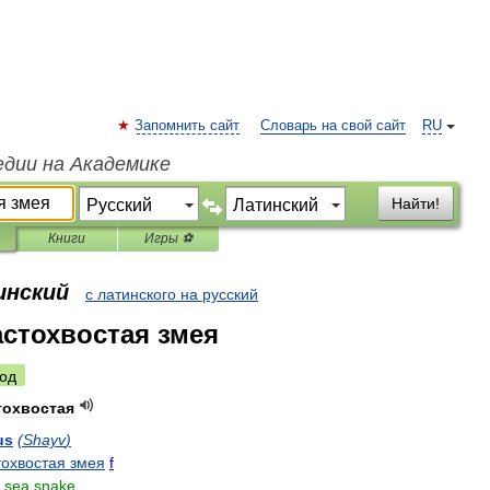
Запомнить сайт
Словарь на свой сайт
RU
едии на Академике
Найти!
Книги
Игры ⚽
инский
с латинского на русский
астохвостая змея
од
тохвостая
us
(
Shayv
)
тохвостая
змея
f
]
sea
snake