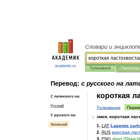
Словари и энциклоп
academic.ru
Толкования
Переводы
Перевод:
с русского на лат
короткая л
С латинского на:
Русский
Толкование
Перев
С русского на:
змея
,
короткая
лас
1
Латинский
1
.
LAT
Lapemis
curt
2
.
RUS
короткая
лас
3
.
ENG
short
[
Shaw
'
s