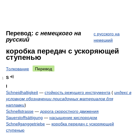
Перевод:
с немецкого на
с русского на
русский
немецкий
коробка передач с ускоряющей
ступенью
Толкование
Перевод
S
1
I
Schneidhaltigkeit
—
стойкость режущего инструмента
(
индекс в
условном обозначении присадочных материалов для
наплавки
)
Schnellstrasse
—
дорога скоростного движения
Sauerstoffsättigung
—
насыщение кислородом
Schnellganggetriebe
—
коробка передач с ускоряющей
ступенью