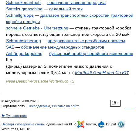
Schneckenantrieb
—
червячная главная передача
Sattelzugmaschine
—
седельный тягач
Schnellgruppe
—
диапазон транспортных скоростей тракторной
коробки передач
schnelle Getriebe - Übersetzung
—
ступень тракторной коробки
передач, соответствующая транспортной скорости св. 20 км/ч
Schraubsicherung
—
предохранитель с резьбовым цоколем
SAE
—
обозначение международных стандартов
Anhängerkupplung
—
буксирный прибор серийного исполнения
II
n
(фирм.)
материал S, полиэтилен низкого давления с
молекулярным весом 3,5-4 млн.
(
Murtfeldt GmbH and Co KG
)
Neue Deutsch-Russische Wörterbuch
S
>
© Академик, 2000-2026
18+
Обратная связь:
Техподдержка
,
Реклама на сайте
👣 Путешествия
Экспорт словарей на сайты
, сделанные на PHP,
Joomla,
Drupal,
WordPress, MODx.