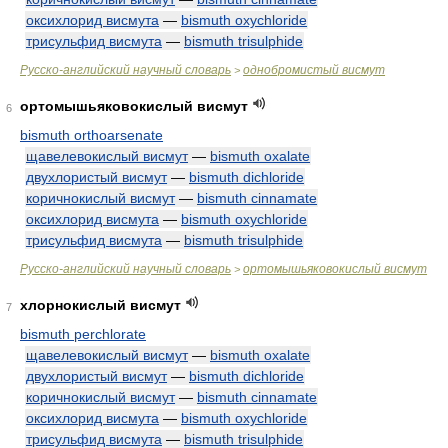
оксихлорид висмута
—
bismuth oxychloride
трисульфид висмута
—
bismuth trisulphide
Русско-английский научный словарь
однобромистый висмут
>
ортомышьяковокислый висмут
6
bismuth orthoarsenate
щавелевокислый висмут
—
bismuth oxalate
двухлористый висмут
—
bismuth dichloride
коричнокислый висмут
—
bismuth cinnamate
оксихлорид висмута
—
bismuth oxychloride
трисульфид висмута
—
bismuth trisulphide
Русско-английский научный словарь
ортомышьяковокислый висмут
>
хлорнокислый висмут
7
bismuth perchlorate
щавелевокислый висмут
—
bismuth oxalate
двухлористый висмут
—
bismuth dichloride
коричнокислый висмут
—
bismuth cinnamate
оксихлорид висмута
—
bismuth oxychloride
трисульфид висмута
—
bismuth trisulphide