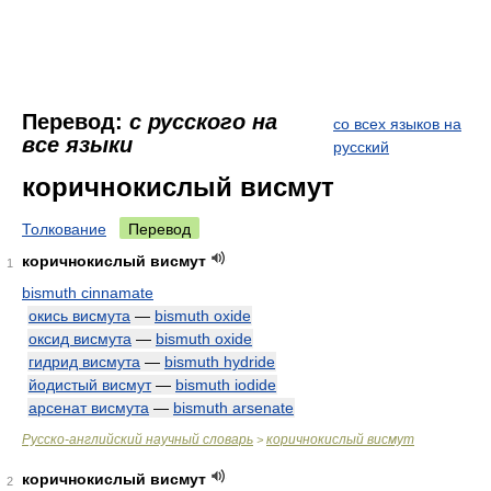
Перевод:
с русского на
со всех языков на
все языки
русский
коричнокислый висмут
Толкование
Перевод
коричнокислый висмут
1
bismuth cinnamate
окись висмута
—
bismuth oxide
оксид висмута
—
bismuth oxide
гидрид висмута
—
bismuth hydride
йодистый висмут
—
bismuth iodide
арсенат висмута
—
bismuth arsenate
Русско-английский научный словарь
коричнокислый висмут
>
коричнокислый висмут
2