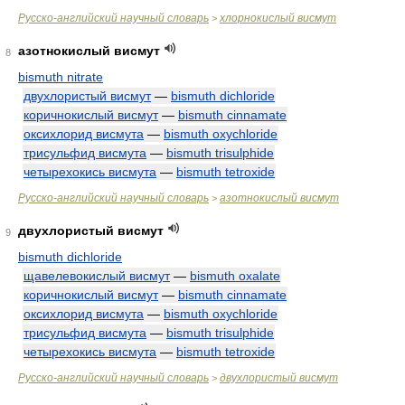
Русско-английский научный словарь
хлорнокислый висмут
>
азотнокислый висмут
8
bismuth nitrate
двухлористый висмут
—
bismuth dichloride
коричнокислый висмут
—
bismuth cinnamate
оксихлорид висмута
—
bismuth oxychloride
трисульфид висмута
—
bismuth trisulphide
четырехокись висмута
—
bismuth tetroxide
Русско-английский научный словарь
азотнокислый висмут
>
двухлористый висмут
9
bismuth dichloride
щавелевокислый висмут
—
bismuth oxalate
коричнокислый висмут
—
bismuth cinnamate
оксихлорид висмута
—
bismuth oxychloride
трисульфид висмута
—
bismuth trisulphide
четырехокись висмута
—
bismuth tetroxide
Русско-английский научный словарь
двухлористый висмут
>