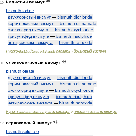
йодистый висмут
10
bismuth iodide
двухлористый висмут
—
bismuth dichloride
коричнокислый висмут
—
bismuth cinnamate
оксихлорид висмута
—
bismuth oxychloride
трисульфид висмута
—
bismuth trisulphide
четырехокись висмута
—
bismuth tetroxide
Русско-английский научный словарь
йодистый висмут
>
олеиновокислый висмут
11
bismuth oleate
двухлористый висмут
—
bismuth dichloride
коричнокислый висмут
—
bismuth cinnamate
оксихлорид висмута
—
bismuth oxychloride
трисульфид висмута
—
bismuth trisulphide
четырехокись висмута
—
bismuth tetroxide
Русско-английский научный словарь
олеиновокислый висмут
>
сернокислый висмут
12
bismuth sulphate