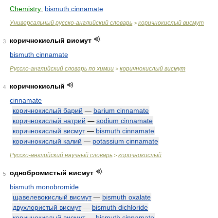
Chemistry:
bismuth cinnamate
Универсальный русско-английский словарь
коричнокислый висмут
>
коричнокислый висмут
3
bismuth cinnamate
Русско-английский словарь по химии
коричнокислый висмут
>
коричнокислый
4
cinnamate
коричнокислый барий
—
barium cinnamate
коричнокислый натрий
—
sodium cinnamate
коричнокислый висмут
—
bismuth cinnamate
коричнокислый калий
—
potassium cinnamate
Русско-английский научный словарь
коричнокислый
>
однобромистый висмут
5
bismuth monobromide
щавелевокислый висмут
—
bismuth oxalate
двухлористый висмут
—
bismuth dichloride
коричнокислый висмут
—
bismuth cinnamate