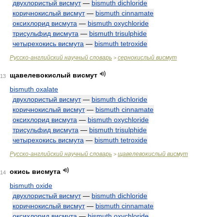
двухлористый висмут
—
bismuth dichloride
коричнокислый висмут
—
bismuth cinnamate
оксихлорид висмута
—
bismuth oxychloride
трисульфид висмута
—
bismuth trisulphide
четырехокись висмута
—
bismuth tetroxide
Русско-английский научный словарь
сернокислый висмут
>
щавелевокислый висмут
13
bismuth oxalate
двухлористый висмут
—
bismuth dichloride
коричнокислый висмут
—
bismuth cinnamate
оксихлорид висмута
—
bismuth oxychloride
трисульфид висмута
—
bismuth trisulphide
четырехокись висмута
—
bismuth tetroxide
Русско-английский научный словарь
щавелевокислый висмут
>
окись висмута
14
bismuth oxide
двухлористый висмут
—
bismuth dichloride
коричнокислый висмут
—
bismuth cinnamate
оксихлорид висмута
—
bismuth oxychloride