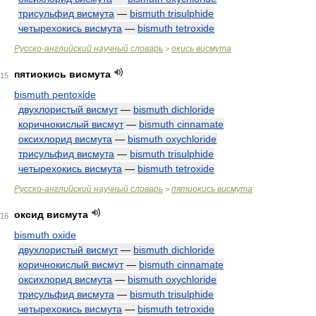
трисульфид висмута
—
bismuth trisulphide
четырехокись висмута
—
bismuth tetroxide
Русско-английский научный словарь
окись висмута
>
пятиокись висмута
15
bismuth pentoxide
двухлористый висмут
—
bismuth dichloride
коричнокислый висмут
—
bismuth cinnamate
оксихлорид висмута
—
bismuth oxychloride
трисульфид висмута
—
bismuth trisulphide
четырехокись висмута
—
bismuth tetroxide
Русско-английский научный словарь
пятиокись висмута
>
оксид висмута
16
bismuth oxide
двухлористый висмут
—
bismuth dichloride
коричнокислый висмут
—
bismuth cinnamate
оксихлорид висмута
—
bismuth oxychloride
трисульфид висмута
—
bismuth trisulphide
четырехокись висмута
—
bismuth tetroxide