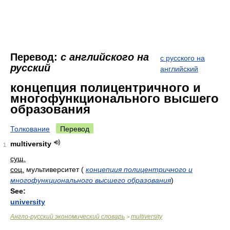
Перевод:
с английского на
с русского на
русский
английский
концепция полицентричного и
многофункционального высшего
образования
Толкование
Перевод
multiversity
1
сущ.
соц.
мультиверситет
(
концепция полицентричного и
многофункционального высшего образования
)
See:
university
Англо-русский экономический словарь
multiversity
>