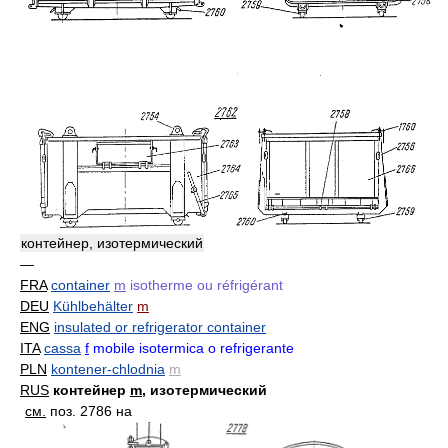
контейнер, изотермический
—
FRA
container
m
isotherme ou réfrigérant
DEU
Kühlbehälter
m
ENG
insulated or refrigerator container
ITA
cassa
f
mobile isotermica o refrigerante
PLN
kontener-chlodnia
m
RUS
контейнер
m
, изотермический
см.
поз. 2786 на