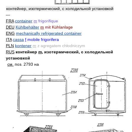
контейнер, изотермический, с холодильной установкой
—
FRA
container
m
frigorifique
DEU
Kühlbehälter
m
mit Kühlanlage
ENG
mechanically refrigerated container
ITA
cassa
f
mobile frigorifera
PLN
kontener
m
z agregatem chłodniczym
RUS
контейнер
m
, изотермический, с холодильной
установкой
см.
поз. 2793 на