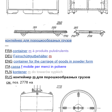
контейнер для порошкообразных грузов
—
FRA
container
m
à produits pulvérulents
DEU
Feinschüttgutbehälter
m
ENG
container for the carriage of goods in powder form
ITA
cassa
f
mobile per merci in polvere
PLN
kontener
m
do towarów sypkich
RUS
контейнер
m
для порошкообразных грузов
см.
поз. 2778 на