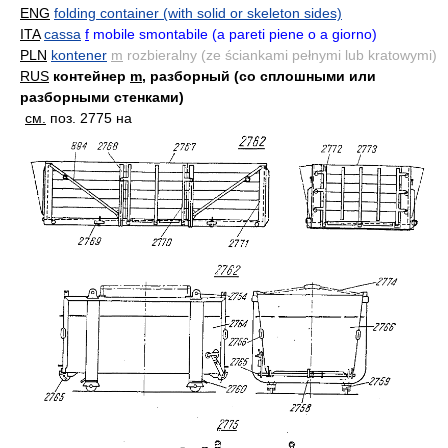
ENG
folding container (with solid or skeleton sides)
ITA
cassa
f
mobile smontabile (a pareti piene o a giorno)
PLN
kontener
m
rozbieralny (ze ściankami pełnymi lub kratowymi)
RUS
контейнер
m
, разборный (со сплошными или
разборными стенками)
см.
поз. 2775 на