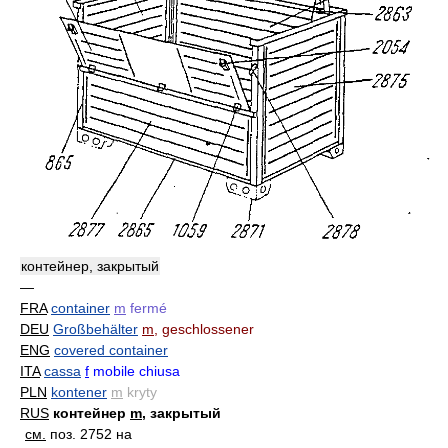
контейнер, закрытый
—
FRA
container
m
fermé
DEU
Großbehälter
m
, geschlossener
ENG
covered container
ITA
cassa
f
mobile chiusa
PLN
kontener
m
kryty
RUS
контейнер
m
, закрытый
см.
поз. 2752 на