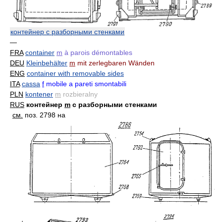
контейнер с разборными стенками
—
FRA
container
m
à parois démontables
DEU
Kleinbehälter
m
mit zerlegbaren Wänden
ENG
container with removable sides
ITA
cassa
f
mobile a pareti smontabili
PLN
kontener
m
rozbieralny
RUS
контейнер
m
с разборными стенками
см.
поз. 2798 на