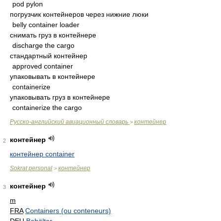
pod pylon
погрузчик контейнеров через нижние люки
belly container loader
снимать груз в контейнере
discharge the cargo
стандартный контейнер
approved container
упаковывать в контейнере
containerize
упаковывать груз в контейнере
containerize the cargo
Русско-английский авиационный словарь
контейнер
>
контейнер
2
контейнер container
Sokrat personal
контейнер
>
контейнер
3
m
FRA
Containers (ou conteneurs)