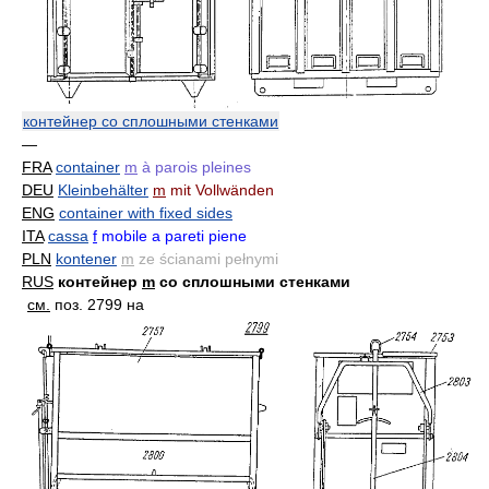
контейнер со сплошными стенками
—
FRA
container
m
à parois pleines
DEU
Kleinbehälter
m
mit Vollwänden
ENG
container with fixed sides
ITA
cassa
f
mobile a pareti piene
PLN
kontener
m
ze ścianami pełnymi
RUS
контейнер
m
со сплошными стенками
см.
поз. 2799 на