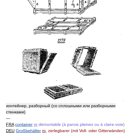
контейнер, разборный (со сплошными или разборными
стенками)
—
FRA
container
m
démontable (à parois pleines ou à claire-voie)
DEU
Großbehälter
m
, zerlegbarer (mit Voll- oder Gitterwänden)