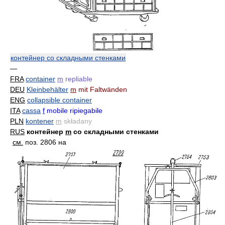
контейнер со складными стенками
—
FRA
container
m
repliable
DEU
Kleinbehälter
m
mit Faltwänden
ENG
collapsible container
ITA
cassa
f
mobile ripiegabile
PLN
kontener
m
składany
RUS
контейнер
m
со складными стенками
см.
поз. 2806 на