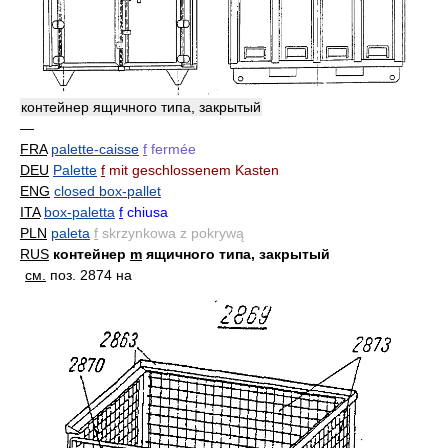
контейнер ящичного типа, закрытый
—
FRA
palette-caisse
f
fermée
DEU
Palette
f
mit geschlossenem Kasten
ENG
closed box-pallet
ITA
box-paletta
f
chiusa
PLN
paleta
f
skrzynkowa z pokrywą
RUS
контейнер
m
ящичного типа, закрытый
см.
поз. 2874 на