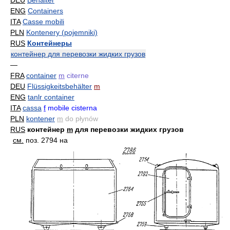
DEU
Behälter
ENG
Containers
ITA
Casse mobili
PLN
Kontenery (pojemniki)
RUS
Контейнеры
контейнер для перевозки жидких грузов
—
FRA
container
m
citerne
DEU
Flüssigkeitsbehälter
m
ENG
tanlr container
ITA
cassa
f
mobile cisterna
PLN
kontener
m
do płynów
RUS
контейнер
m
для перевозки жидких грузов
см.
поз. 2794 на