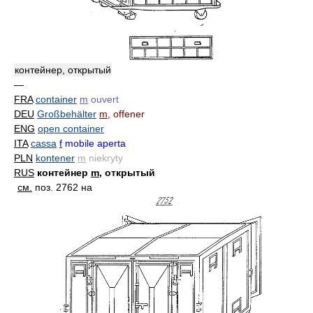
контейнер, открытый
—
FRA
container
m
ouvert
DEU
Großbehälter
m
, offener
ENG
open container
ITA
cassa
f
mobile aperta
PLN
kontener
m
niekryty
RUS
контейнер
m
, открытый
см.
поз. 2762 на