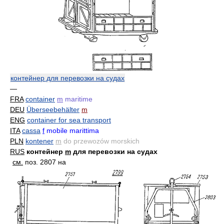
контейнер для перевозки на судах
—
FRA
container
m
maritime
DEU
Überseebehälter
m
ENG
container for sea transport
ITA
cassa
f
mobile marittima
PLN
kontener
m
do przewozów morskich
RUS
контейнер
m
для перевозки на судах
см.
поз. 2807 на