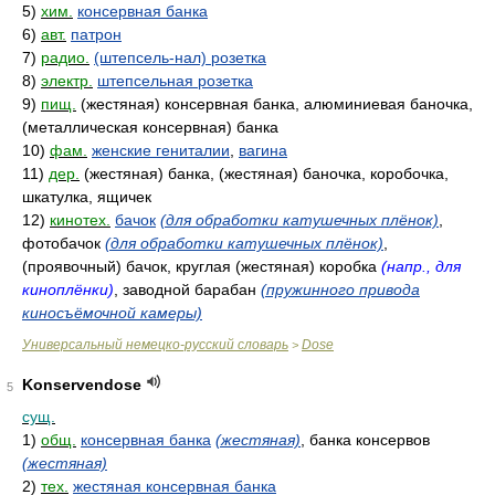
5)
хим.
консервная банка
6)
авт.
патрон
7)
радио.
(штепсель-нал) розетка
8)
электр.
штепсельная розетка
9)
пищ.
(жестяная) консервная банка, алюминиевая баночка,
(металлическая консервная) банка
10)
фам.
женские гениталии
,
вагина
11)
дер.
(жестяная) банка, (жестяная) баночка, коробочка,
шкатулка, ящичек
12)
кинотех.
бачок
(для обработки катушечных плёнок)
,
фотобачок
(для обработки катушечных плёнок)
,
(проявочный) бачок, круглая (жестяная) коробка
(напр., для
киноплёнки)
, заводной барабан
(пружинного привода
киносъёмочной камеры)
Универсальный немецко-русский словарь
Dose
>
Konservendose
5
сущ.
1)
общ.
консервная банка
(жестяная)
, банка консервов
(жестяная)
2)
тех.
жестяная консервная банка