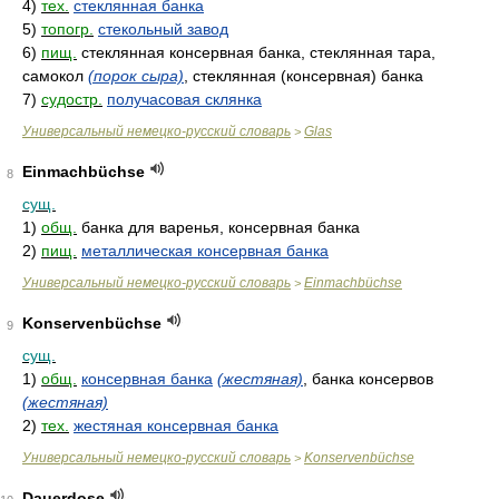
4)
тех.
стеклянная банка
5)
топогр.
стекольный завод
6)
пищ.
стеклянная консервная банка, стеклянная тара,
самокол
(порок сыра)
, стеклянная (консервная) банка
7)
судостр.
получасовая склянка
Универсальный немецко-русский словарь
Glas
>
Einmachbüchse
8
сущ.
1)
общ.
банка для варенья, консервная банка
2)
пищ.
металлическая консервная банка
Универсальный немецко-русский словарь
Einmachbüchse
>
Konservenbüchse
9
сущ.
1)
общ.
консервная банка
(жестяная)
, банка консервов
(жестяная)
2)
тех.
жестяная консервная банка
Универсальный немецко-русский словарь
Konservenbüchse
>
Dauerdose