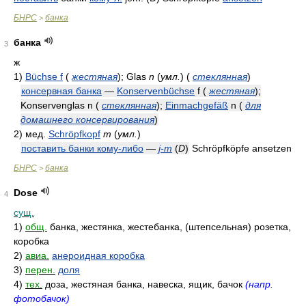
БНРС
банка
>
банка
3
ж
1)
Büchse f
(
жестяная
)
; Glas
n
(
умл.
)
(
стеклянная
)
консервная банка
—
Konservenbüchse
f
(
жестяная
)
;
Konservenglas n
(
стеклянная
)
;
Einmachgefäß
n
(
для
домашнего консервирования
)
2)
мед.
Schröpfkopf
m
(
умл.
)
поставить банки кому-либо
—
j-m
(
D
)
Schröpfköpfe ansetzen
БНРС
банка
>
Dose
4
сущ.
1)
общ.
банка, жестянка, жестебанка, (штепсельная) розетка,
коробка
2)
авиа.
анероидная коробка
3)
перен.
доля
4)
тех.
доза, жестяная банка, навеска, ящик, бачок
(напр.
фотобачок)