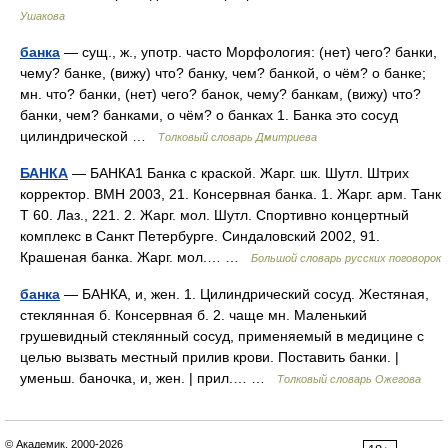
Ушакова
банка
— сущ., ж., употр. часто Морфология: (нет) чего? банки,
чему? банке, (вижу) что? банку, чем? банкой, о чём? о банке;
мн. что? банки, (нет) чего? банок, чему? банкам, (вижу) что?
банки, чем? банками, о чём? о банках 1. Банка это сосуд
цилиндрической …
Толковый словарь Дмитриева
БАНКА
— БАНКА1 Банка с краской. Жарг. шк. Шутл. Штрих
корректор. ВМН 2003, 21. Консервная банка. 1. Жарг. арм. Танк
Т 60. Лаз., 221. 2. Жарг. мол. Шутл. Спортивно концертный
комплекс в Санкт Петербурге. Синдаловский 2002, 91.
Крашеная банка. Жарг. мол.… …
Большой словарь русских поговорок
банка
— БАНКА, и, жен. 1. Цилиндрический сосуд. Жестяная,
стеклянная б. Консервная б. 2. чаще мн. Маленький
грушевидный стеклянный сосуд, применяемый в медицине с
целью вызвать местный прилив крови. Поставить банки. |
уменьш. баночка, и, жен. | прил.… …
Толковый словарь Ожегова
© Академик, 2000-2026