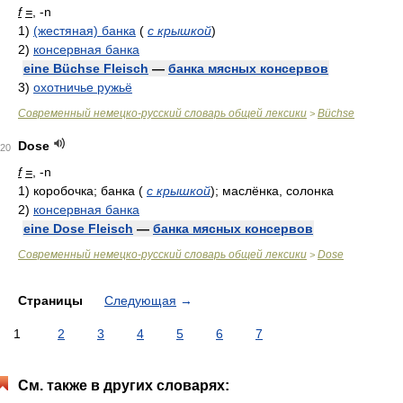
f
=
, -n
1)
(жестяная) банка
(
с крышкой
)
2)
консервная банка
eine Büchse Fleisch
—
банка мясных консервов
3)
охотничье ружьё
Современный немецко-русский словарь общей лексики
Büchse
>
Dose
20
f
=
, -n
1)
коробочка; банка
(
с крышкой
)
; маслёнка, солонка
2)
консервная банка
eine Dose Fleisch
—
банка мясных консервов
Современный немецко-русский словарь общей лексики
Dose
>
Страницы
Следующая
→
1
2
3
4
5
6
7
См. также в других словарях: