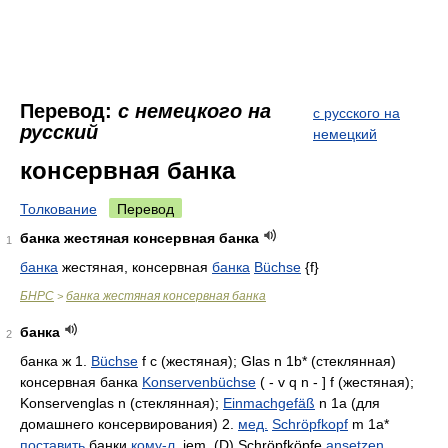
Перевод:
с немецкого на
с русского на
русский
немецкий
консервная банка
Толкование
Перевод
банка жестяная консервная банка
1
банка
жестяная, консервная
банка
Büchse
{f}
БНРС
банка жестяная консервная банка
>
банка
2
банка ж 1.
Büchse
f c (жестяная); Glas n 1b* (стеклянная)
консервная банка
Konservenbüchse
( - v q n - ] f (жестяная);
Konservenglas n (стеклянная);
Einmachgefäß
n 1a (для
домашнего консервирования) 2.
мед.
Schröpfkopf
m 1a*
поставить
банки
кому-л.
jem. (D) Schröpfköpfe
ansetzen