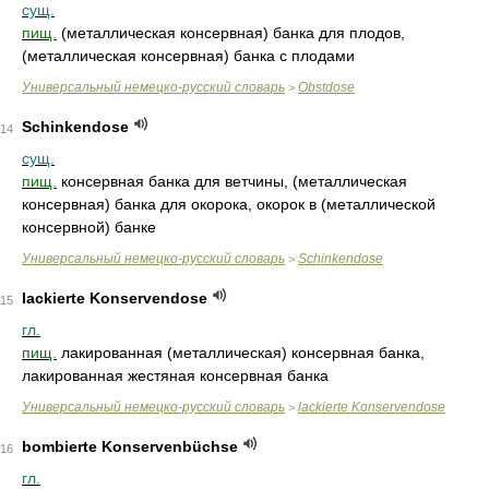
сущ.
пищ.
(металлическая консервная) банка для плодов,
(металлическая консервная) банка с плодами
Универсальный немецко-русский словарь
Obstdose
>
Schinkendose
14
сущ.
пищ.
консервная банка для ветчины, (металлическая
консервная) банка для окорока, окорок в (металлической
консервной) банке
Универсальный немецко-русский словарь
Schinkendose
>
lackierte Konservendose
15
гл.
пищ.
лакированная (металлическая) консервная банка,
лакированная жестяная консервная банка
Универсальный немецко-русский словарь
lackierte Konservendose
>
bombierte Konservenbüchse
16
гл.