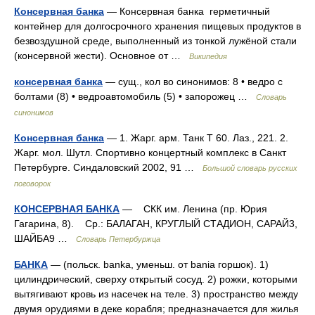
Консервная банка
— Консервная банка герметичный
контейнер для долгосрочного хранения пищевых продуктов в
безвоздушной среде, выполненный из тонкой лужёной стали
(консервной жести). Основное от …
Википедия
консервная банка
— сущ., кол во синонимов: 8 • ведро с
болтами (8) • ведроавтомобиль (5) • запорожец …
Словарь
синонимов
Консервная банка
— 1. Жарг. арм. Танк Т 60. Лаз., 221. 2.
Жарг. мол. Шутл. Спортивно концертный комплекс в Санкт
Петербурге. Синдаловский 2002, 91 …
Большой словарь русских
поговорок
КОНСЕРВНАЯ БАНКА
— СКК им. Ленина (пр. Юрия
Гагарина, 8). Ср.: БАЛАГАН, КРУГЛЫЙ СТАДИОН, САРАЙ3,
ШАЙБА9 …
Словарь Петербуржца
БАНКА
— (польск. banka, уменьш. от bania горшок). 1)
цилиндрический, сверху открытый сосуд. 2) рожки, которыми
вытягивают кровь из насечек на теле. 3) пространство между
двумя орудиями в деке корабля; предназначается для жилья