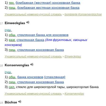
1)
тех.
бомбажная (жестяная) консервная банка
2)
пищ.
бомбажная жестяная консервная банка
Универсальный немецко-русский словарь
bombierte Konservenbüchse
>
Einweckglas
17
сущ.
1)
общ.
стеклянная банка для консервов
2)
разг.
стеклянная банка
(для фруктовых, овощных
консервов)
3)
пищ.
стеклянная консервная банка
Универсальный немецко-русский словарь
Einweckglas
>
Konservenglas
18
сущ.
1)
общ.
банка консервов
(стеклянная)
2)
пищ.
стеклянная консервная банка
3)
сил.
стекло для широкогорлой тары, широкогорлая банка
Универсальный немецко-русский словарь
Konservenglas
>
Büchse
19