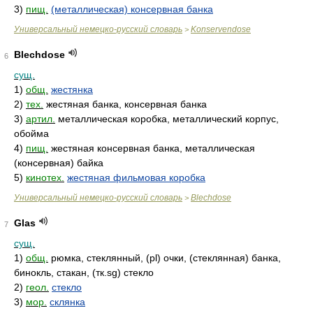
3)
пищ.
(металлическая) консервная банка
Универсальный немецко-русский словарь
Konservendose
>
Blechdose
6
сущ.
1)
общ.
жестянка
2)
тех.
жестяная банка, консервная банка
3)
артил.
металлическая коробка, металлический корпус,
обойма
4)
пищ.
жестяная консервная банка, металлическая
(консервная) байка
5)
кинотех.
жестяная фильмовая коробка
Универсальный немецко-русский словарь
Blechdose
>
Glas
7
сущ.
1)
общ.
рюмка, стеклянный, (pl) очки, (стеклянная) банка,
бинокль, стакан, (тк.sg) стекло
2)
геол.
стекло
3)
мор.
склянка