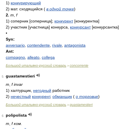
1)
конкурирующий
2)
мат. сходящийся
(
в одной точке
)
2.
m
,
f
1)
соперник [соперница];
конкурент
[конкурентка]
2)
участник [участница] конкурса,
конкурсант
[конкурсантка]
•
Syn:
avversario
,
contendente
,
rivale
,
antagonista
Ant:
compagno
,
alleato
,
collega
Большой итальяно-русский словарь
concorrente
>
guastamestieri
5
m
,
f invar
1)
халтурщик,
негодный
работник
2)
нечестный
конкурент
,
обманщик
(
о торговце
)
Большой итальяно-русский словарь
guastamestieri
>
polipolista
6
m
,
f ком.