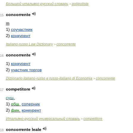
Большой итальяно-русский словарь
polipolista
>
concorrente
15
m
1)
соучастник
2)
конкурент
Italiano-russo Law Dictionary
concorrente
>
concorrente
16
1)
конкурент
2)
участник торгов
Dizionario italiano-russo e russo-italiano di Economia
concorrente
>
competitore
17
сущ.
1)
общ.
соперник
2)
фин.
конкурент
Итальяно-русский универсальный словарь
competitore
>
concorrente leale
18