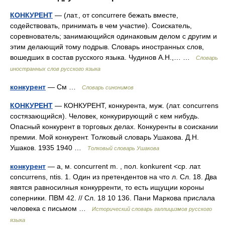
КОНКУРЕНТ
— (лат., от concurrere бежать вместе,
содействовать, принимать в чем участие). Соискатель,
соревнователь; занимающийся одинаковым делом с другим и
этим делающий тому подрыв. Словарь иностранных слов,
вошедших в состав русского языка. Чудинов А.Н.,… …
Словарь
иностранных слов русского языка
конкурент
— См …
Словарь синонимов
КОНКУРЕНТ
— КОНКУРЕНТ, конкурента, муж. (лат. concurrens
состязающийся). Человек, конкурирующий с кем нибудь.
Опасный конкурент в торговых делах. Конкуренты в соискании
премии. Мой конкурент. Толковый словарь Ушакова. Д.Н.
Ушаков. 1935 1940 …
Толковый словарь Ушакова
конкурент
— а, м. concurrent m. , пол. konkurent <ср. лат.
concurrens, ntis. 1. Один из претендентов на что л. Сл. 18. Два
явятся равносилныя конкурренти, то есть ищущии короны
соперники. ПВМ 42. // Сл. 18 10 136. Пани Маркова прислала
человека с письмом …
Исторический словарь галлицизмов русского
языка