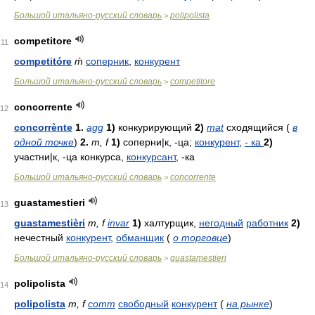
Большой итальяно-русский словарь
polipolista
>
competitore
11
competitóre
ḿ
соперник
,
конкурент
Большой итальяно-русский словарь
competitore
>
concorrente
12
concorrènte
1.
agg
1)
конкурирующий
2)
mat
сходящийся (
в
одной точке
)
2.
m
,
f
1)
соперни|к, -ца;
конкурент
,
-
ка
2)
участни|к, -ца конкурса,
конкурсант
, -ка
Большой итальяно-русский словарь
concorrente
>
guastamestieri
13
guastamestièri
m
,
f
invar
1)
халтурщик,
негодный
работник
2)
нечестный
конкурент
,
обманщик
(
о торговце
)
Большой итальяно-русский словарь
guastamestieri
>
polipolista
14
polipolista
m
,
f
comm
свободный
конкурент
(
на рынке
)