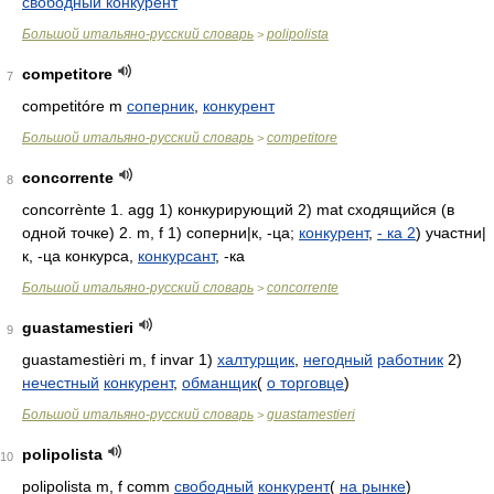
свободный конкурент
Большой итальяно-русский словарь
polipolista
>
competitore
7
competitóre m
соперник
,
конкурент
Большой итальяно-русский словарь
competitore
>
concorrente
8
concorrènte 1. agg 1) конкурирующий 2) mat сходящийся (в
одной точке) 2. m, f 1) соперни|к, -ца;
конкурент
,
-
ка 2
) участни|
к, -ца конкурса,
конкурсант
, -ка
Большой итальяно-русский словарь
concorrente
>
guastamestieri
9
guastamestièri m, f invar 1)
халтурщик
,
негодный
работник
2)
нечестный
конкурент
,
обманщик
(
о торговце
)
Большой итальяно-русский словарь
guastamestieri
>
polipolista
10
polipolista m, f comm
свободный
конкурент
(
на рынке
)