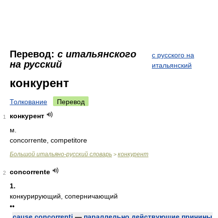
Перевод:
с итальянского
с русского на
на русский
итальянский
конкурент
Толкование
Перевод
конкурент
1
м.
concorrente, competitore
Большой итальяно-русский словарь
конкурент
>
concorrente
2
1.
конкурирующий, соперничающий
••
cause concorrenti
—
параллельно действующие причины