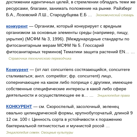
достижении идентичных целей, в стремлении обладать теми же
ресурсами, благами, занимать положение на рынке. Райзберг
Б.А., Лозовский Л.Ш., Стародубцева Е.Б …
Экономический словарь
конкурент
— Организм, который конкурирует с вредным
организмом за основные элементы среды (например, пищу,
укрытия) (МСФМ № 3, 1996). [Mеждународные стандарты по
фитосанитарным мерам МСФМ № 5. Глоссарий
фитосанитарных терминов] Тематики защита растений EN… …
Справочник технического переводчика
Конкурент
— (от лат. concurriens состязающийся, concurrere
сталкиваться; англ. competitor; фр. concurrent) лицо,
соперничающее на каком либо поприще с другими, имеющее
собственные специфические интересы в какой либо сфере
деятельности и осуществляющее ее в… …
Энциклопедия права
КОНКУРЕНТ
— см. Скороспелый, засолочный, зеленец
овально цилиндрической формы, крупнобугорчатый, длиной 9
12 см. 100 г. Ценность сорта в устойчивости к поражению
бактериальной пятнистостью и мучнистой росой …
Энциклопедия семян. Овощные культуры