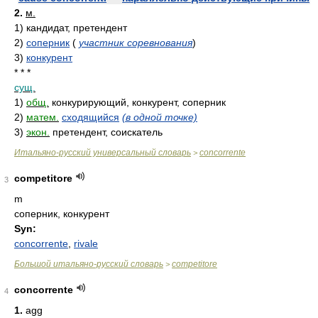
2.
м.
1)
кандидат, претендент
2)
соперник
(
участник соревнования
)
3)
конкурент
* * *
сущ.
1)
общ.
конкурирующий, конкурент, соперник
2)
матем.
сходящийся
(в одной точке)
3)
экон.
претендент, соискатель
Итальяно-русский универсальный словарь
concorrente
>
competitore
3
m
соперник, конкурент
Syn:
concorrente
,
rivale
Большой итальяно-русский словарь
competitore
>
concorrente
4
1.
agg