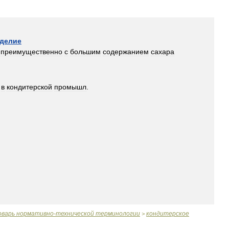
делие
преимущественно
с
большим
содержанием
сахара
в
кондитерской
промышл
.
оварь
нормативно
-
технической
терминологии
кондитерское
>