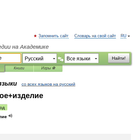
Запомнить сайт
Словарь на свой сайт
RU
едии на Академике
Найти!
Книги
Игры ⚽
 языки
со всех языков на русский
ое+изделие
од
лие