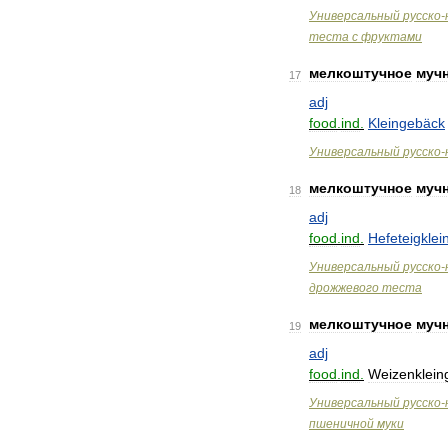
Универсальный
русско
-
теста
с
фруктами
мелкоштучное
муч
17
adj
food
.
ind
.
Kleingebäck
Универсальный
русско
-
мелкоштучное
муч
18
adj
food
.
ind
.
Hefeteigkle
Универсальный
русско
-
дрожжевого
теста
мелкоштучное
муч
19
adj
food
.
ind
.
Weizenklein
Универсальный
русско
-
пшеничной
муки