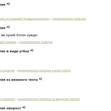
лие
варь
по
пищевой
промышленности
кондитерское
изделие
>
лие
,
эм
хүний
бэлэн
хувцас
вый
словарь
кондитерское
изделие
>
лие
в
виде
утёса
is
universel
кондитерское
изделие
в
виде
утёса
>
лие
из
венского
теста
is
universel
кондитерское
изделие
из
венского
теста
>
лие
хворост