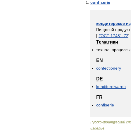
confiserie
кондитерское
из
Пищевой
продукт
[
ГОСТ
17481
-
72
]
Тематики
технол
.
процессы
EN
confectionery
DE
konditoreiwaren
FR
confiserie
Русско
-
французский
сл
изделие