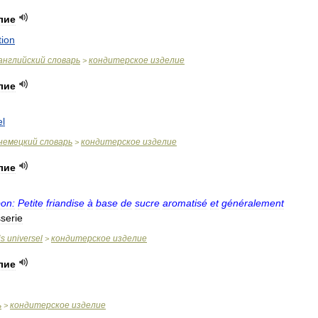
лие
tion
английский
словарь
кондитерское
изделие
>
лие
el
немецкий
словарь
кондитерское
изделие
>
лие
on:
Petite
friandise
à
base
de
sucre
aromatisé
et
généralement
sserie
is
universel
кондитерское
изделие
>
лие
ь
кондитерское
изделие
>