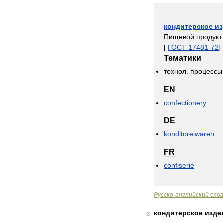
кондитерское
из
Пищевой
продукт
[
ГОСТ
17481
-
72
]
Тематики
технол
.
процессы
EN
confectionery
DE
konditoreiwaren
FR
confiserie
Русско
-
английский
сло
кондитерское
изде
3