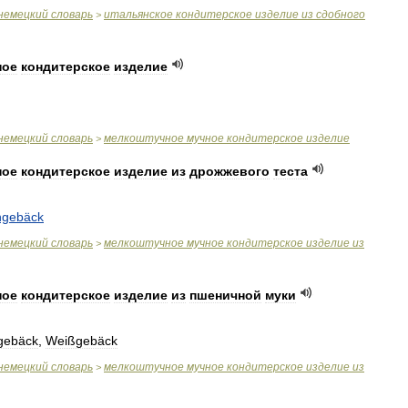
немецкий
словарь
итальянское
кондитерское
изделие
из
сдобного
>
ное
кондитерское
изделие
немецкий
словарь
мелкоштучное
мучное
кондитерское
изделие
>
ное
кондитерское
изделие
из
дрожжевого
теста
ingebäck
немецкий
словарь
мелкоштучное
мучное
кондитерское
изделие
из
>
ное
кондитерское
изделие
из
пшеничной
муки
gebäck
,
Weißgebäck
немецкий
словарь
мелкоштучное
мучное
кондитерское
изделие
из
>