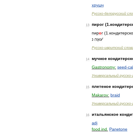
хрушч
Русско
-
белорусский
сло
пирог
(
1
.
кондитерс
13
пир
о
г
(
1
.
кондитерск
נ
עוּגָה
'
Русско
-
ивритский
слов
мучное
кондитерск
14
Gastronomy:
seed
-
ca
Универсальный
русско
-
плетеное
кондитер
15
Makarov:
braid
Универсальный
русско
-
итальянское
конди
16
adj
food
.
ind
.
Panetone