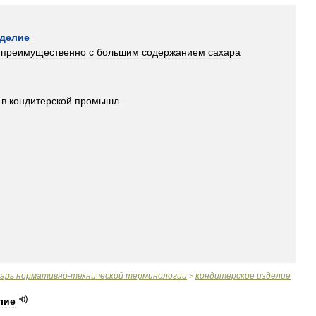
делие
преимущественно
с
большим
содержанием
сахара
в
кондитерской
промышл
.
варь
нормативно
-
технической
терминологии
кондитерское
изделие
>
лие