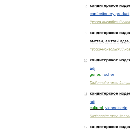
кондитерское
изде
8
confectionery
product
Русско
-
английский
сло
кондитерское
изде
9
амттан
,
амттай
идээ
Русско
-
монгольский
но
кондитерское
изде
10
adj
gener
.
rocher
Dictionnaire
russe
-
frança
кондитерское
изде
11
adj
cultural
.
viennoiserie
Dictionnaire
russe
-
frança
кондитерское
изде
12