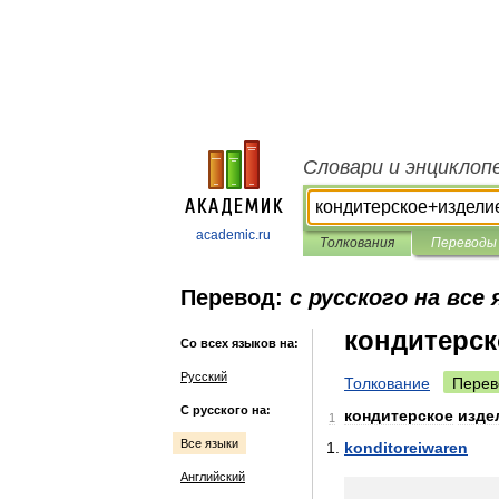
Словари и энциклоп
academic.ru
Толкования
Переводы
Перевод:
с русского на все
кондитерск
Со всех языков на:
Русский
Толкование
Перев
С русского на:
кондитерское
изде
1
Все языки
konditoreiwaren
Английский