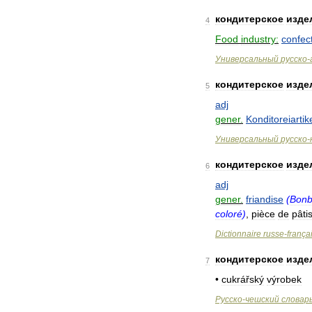
кондитерское
изде
4
Food
industry:
confec
Универсальный
русско
-
кондитерское
изде
5
adj
gener
.
Konditoreiartik
Универсальный
русско
-
кондитерское
изде
6
adj
gener
.
friandise
(
Bonb
coloré
)
,
pièce
de
pâti
Dictionnaire
russe
-
frança
кондитерское
изде
7
•
cukrářský
výrobek
Русско
-
чешский
словар