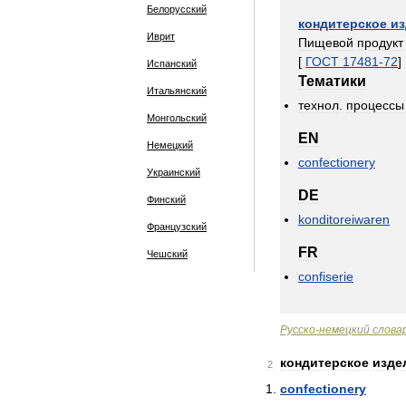
Белорусский
кондитерское
из
Иврит
Пищевой
продукт
[
ГОСТ
17481
-
72
]
Испанский
Тематики
Итальянский
технол
.
процессы
Монгольский
EN
Немецкий
confectionery
Украинский
DE
Финский
konditoreiwaren
Французский
FR
Чешский
confiserie
Русско
-
немецкий
слова
кондитерское
изде
2
confectionery