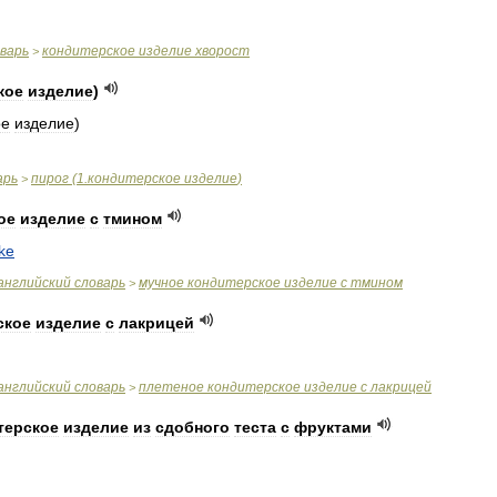
варь
кондитерское
изделие
хворост
>
кое
изделие
)
ое
изделие
)
арь
пирог
(
1
.
кондитерское
изделие
)
>
ое
изделие
с
тмином
ke
английский
словарь
мучное
кондитерское
изделие
с
тмином
>
ское
изделие
с
лакрицей
английский
словарь
плетеное
кондитерское
изделие
с
лакрицей
>
терское
изделие
из
сдобного
теста
с
фруктами