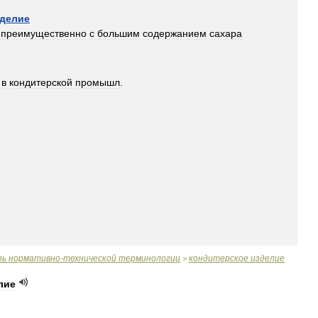
делие
преимущественно
с
большим
содержанием
сахара
в
кондитерской
промышл
.
рь
нормативно
-
технической
терминологии
кондитерское
изделие
>
лие