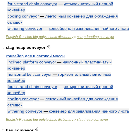
four-strand chain conveyor
—
четырехниточный цепной
конвейер
cooling conveyor
—
ленточный конвейер для охлаждения
отливок
withering conveyor
—
конвейер для завяливания чайного листа
English-Russian big polytechnic dictionary
scrap-loading conveyor
>
slag heap conveyor
6
конвейер для шлаковой массы
inclined platform conveyor
—
наклонный пластинчатый
конвейер
horizontal belt conveyor
—
горизонтальный ленточный
конвейер
four-strand chain conveyor
—
четырехниточный цепной
конвейер
cooling conveyor
—
ленточный конвейер для охлаждения
отливок
withering conveyor
—
конвейер для завяливания чайного листа
English-Russian big polytechnic dictionary
slag heap conveyor
>
bag conveyor
7