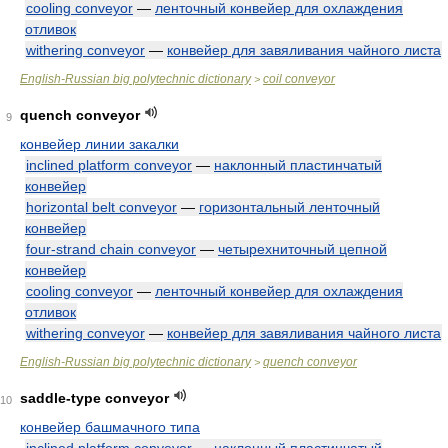
cooling conveyor
—
ленточный конвейер для охлаждения
отливок
withering conveyor
—
конвейер для завяливания чайного листа
English-Russian big polytechnic dictionary
coil conveyor
>
quench conveyor
9
конвейер линии закалки
inclined platform conveyor
—
наклонный пластинчатый
конвейер
horizontal belt conveyor
—
горизонтальный ленточный
конвейер
four-strand chain conveyor
—
четырехниточный цепной
конвейер
cooling conveyor
—
ленточный конвейер для охлаждения
отливок
withering conveyor
—
конвейер для завяливания чайного листа
English-Russian big polytechnic dictionary
quench conveyor
>
saddle-type conveyor
10
конвейер башмачного типа