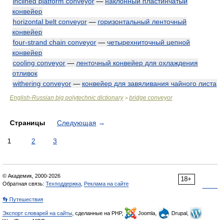
inclined platform conveyor
—
наклонный пластинчатый
конвейер
horizontal belt conveyor
—
горизонтальный ленточный
конвейер
four-strand chain conveyor
—
четырехниточный цепной
конвейер
cooling conveyor
—
ленточный конвейер для охлаждения
отливок
withering conveyor
—
конвейер для завяливания чайного листа
English-Russian big polytechnic dictionary
bridge conveyor
>
Страницы
Следующая
→
1
2
3
© Академик, 2000-2026
18+
Обратная связь:
Техподдержка
,
Реклама на сайте
👣 Путешествия
Экспорт словарей на сайты
, сделанные на PHP,
Joomla,
Drupal,