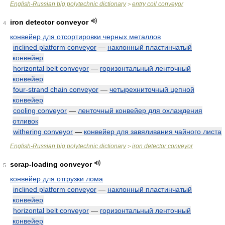
English-Russian big polytechnic dictionary
entry coil conveyor
>
iron detector conveyor
4
конвейер для отсортировки черных металлов
inclined platform conveyor
—
наклонный пластинчатый
конвейер
horizontal belt conveyor
—
горизонтальный ленточный
конвейер
four-strand chain conveyor
—
четырехниточный цепной
конвейер
cooling conveyor
—
ленточный конвейер для охлаждения
отливок
withering conveyor
—
конвейер для завяливания чайного листа
English-Russian big polytechnic dictionary
iron detector conveyor
>
scrap-loading conveyor
5
конвейер для отгрузки лома
inclined platform conveyor
—
наклонный пластинчатый
конвейер
horizontal belt conveyor
—
горизонтальный ленточный
конвейер