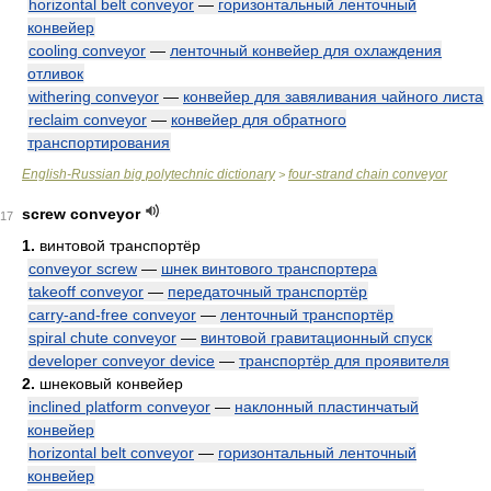
horizontal belt conveyor
—
горизонтальный ленточный
конвейер
cooling conveyor
—
ленточный конвейер для охлаждения
отливок
withering conveyor
—
конвейер для завяливания чайного листа
reclaim conveyor
—
конвейер для обратного
транспортирования
English-Russian big polytechnic dictionary
four-strand chain conveyor
>
screw conveyor
17
1.
винтовой транспортёр
conveyor screw
—
шнек винтового транспортера
takeoff conveyor
—
передаточный транспортёр
carry-and-free conveyor
—
ленточный транспортёр
spiral chute conveyor
—
винтовой гравитационный спуск
developer conveyor device
—
транспортёр для проявителя
2.
шнековый конвейер
inclined platform conveyor
—
наклонный пластинчатый
конвейер
horizontal belt conveyor
—
горизонтальный ленточный
конвейер