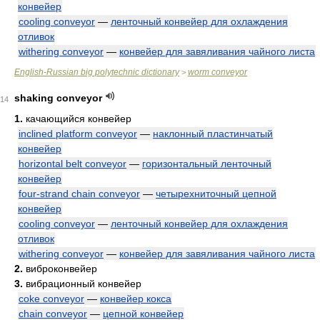
конвейер
cooling conveyor
—
ленточный конвейер для охлаждения
отливок
withering conveyor
—
конвейер для завяливания чайного листа
English-Russian big polytechnic dictionary
worm conveyor
>
shaking conveyor
14
1.
качающийся конвейер
inclined platform conveyor
—
наклонный пластинчатый
конвейер
horizontal belt conveyor
—
горизонтальный ленточный
конвейер
four-strand chain conveyor
—
четырехниточный цепной
конвейер
cooling conveyor
—
ленточный конвейер для охлаждения
отливок
withering conveyor
—
конвейер для завяливания чайного листа
2.
виброконвейер
3.
вибрационный конвейер
coke conveyor
—
конвейер кокса
chain conveyor
—
цепной конвейер