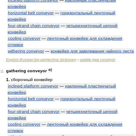
inclined platform conveyor
—
наклонный пластинчатый
конвейер
horizontal belt conveyor
—
горизонтальный ленточный
конвейер
four-strand chain conveyor
—
четырехниточный цепной
конвейер
cooling conveyor
—
ленточный конвейер для охлаждения
отливок
withering conveyor
—
конвейер для завяливания чайного листа
English-Russian big polytechnic dictionary
saddle-type conveyor
>
gathering conveyor
11
1.
сборочный конвейер
inclined platform conveyor
—
наклонный пластинчатый
конвейер
horizontal belt conveyor
—
горизонтальный ленточный
конвейер
four-strand chain conveyor
—
четырехниточный цепной
конвейер
cooling conveyor
—
ленточный конвейер для охлаждения
отливок