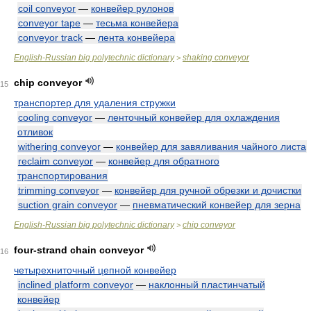
coil conveyor
—
конвейер рулонов
conveyor tape
—
тесьма конвейера
conveyor track
—
лента конвейера
English-Russian big polytechnic dictionary
shaking conveyor
>
chip conveyor
15
транспортер для удаления стружки
cooling conveyor
—
ленточный конвейер для охлаждения
отливок
withering conveyor
—
конвейер для завяливания чайного листа
reclaim conveyor
—
конвейер для обратного
транспортирования
trimming conveyor
—
конвейер для ручной обрезки и дочистки
suction grain conveyor
—
пневматический конвейер для зерна
English-Russian big polytechnic dictionary
chip conveyor
>
four-strand chain conveyor
16
четырехниточный цепной конвейер
inclined platform conveyor
—
наклонный пластинчатый
конвейер