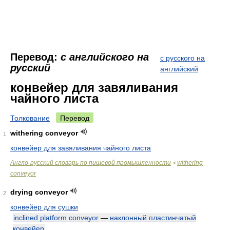
Перевод:
с английского на
с русского на
русский
английский
конвейер для завяливания
чайного листа
Толкование
Перевод
withering conveyor
1
конвейер для завяливания чайного листа
Англо-русский словарь по пищевой промышленности
withering
>
conveyor
drying conveyor
2
конвейер для сушки
inclined platform conveyor
—
наклонный пластинчатый
конвейер