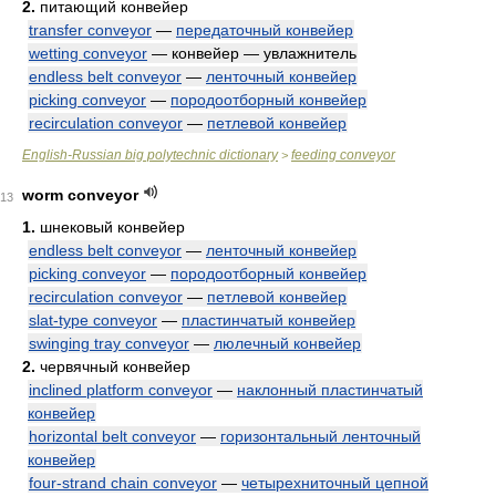
2.
питающий конвейер
transfer conveyor
—
передаточный конвейер
wetting conveyor
— конвейер — увлажнитель
endless belt conveyor
—
ленточный конвейер
picking conveyor
—
породоотборный конвейер
recirculation conveyor
—
петлевой конвейер
English-Russian big polytechnic dictionary
feeding conveyor
>
worm conveyor
13
1.
шнековый конвейер
endless belt conveyor
—
ленточный конвейер
picking conveyor
—
породоотборный конвейер
recirculation conveyor
—
петлевой конвейер
slat-type conveyor
—
пластинчатый конвейер
swinging tray conveyor
—
люлечный конвейер
2.
червячный конвейер
inclined platform conveyor
—
наклонный пластинчатый
конвейер
horizontal belt conveyor
—
горизонтальный ленточный
конвейер
four-strand chain conveyor
—
четырехниточный цепной