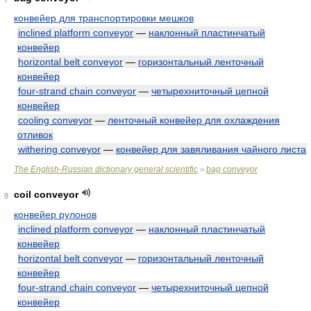
конвейер для транспортировки мешков
inclined platform conveyor
—
наклонный пластинчатый
конвейер
horizontal belt conveyor
—
горизонтальный ленточный
конвейер
four-strand chain conveyor
—
четырехниточный цепной
конвейер
cooling conveyor
—
ленточный конвейер для охлаждения
отливок
withering conveyor
—
конвейер для завяливания чайного листа
The English-Russian dictionary general scientific
bag conveyor
>
coil conveyor
8
конвейер рулонов
inclined platform conveyor
—
наклонный пластинчатый
конвейер
horizontal belt conveyor
—
горизонтальный ленточный
конвейер
four-strand chain conveyor
—
четырехниточный цепной
конвейер