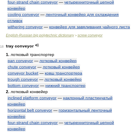
four-strand chain conveyor
—
четырехниточный цепной
конвейер
cooling conveyor
—
ленточный конвейер для охлаждения
отливок
withering conveyor
—
конвейер для завяливания чайного листа
English-Russian big polytechnic dictionary
screw conveyor
>
tray conveyor
18
1.
лотковый транспортер
pan conveyor
—
лотковый конвейер
chute conveyor
—
лотковый конвейер
conveyor bucket
—
ковш транспортера
trough conveyor
—
лотковый конвейер
bottom conveyor
—
нижний транспортер
2.
лотковый конвейер
inclined platform conveyor
—
наклонный пластинчатый
конвейер
horizontal belt conveyor
—
горизонтальный ленточный
конвейер
four-strand chain conveyor
—
четырехниточный цепной
конвейер