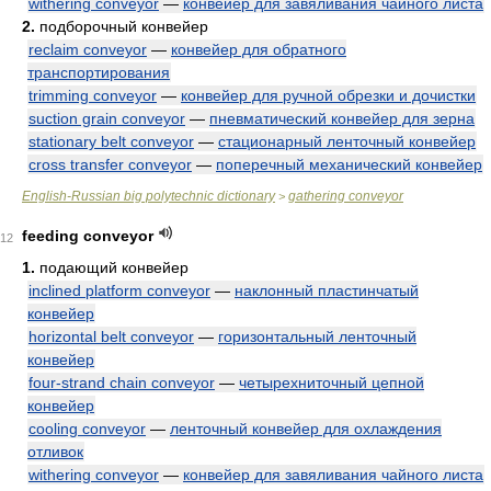
withering conveyor
—
конвейер для завяливания чайного листа
2.
подборочный конвейер
reclaim conveyor
—
конвейер для обратного
транспортирования
trimming conveyor
—
конвейер для ручной обрезки и дочистки
suction grain conveyor
—
пневматический конвейер для зерна
stationary belt conveyor
—
стационарный ленточный конвейер
cross transfer conveyor
—
поперечный механический конвейер
English-Russian big polytechnic dictionary
gathering conveyor
>
feeding conveyor
12
1.
подающий конвейер
inclined platform conveyor
—
наклонный пластинчатый
конвейер
horizontal belt conveyor
—
горизонтальный ленточный
конвейер
four-strand chain conveyor
—
четырехниточный цепной
конвейер
cooling conveyor
—
ленточный конвейер для охлаждения
отливок
withering conveyor
—
конвейер для завяливания чайного листа