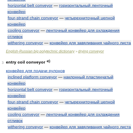
horizontal belt conveyor
—
горизонтальный ленточный
конвейер
four-strand chain conveyor
—
четырехниточный цепной
конвейер
cooling conveyor
—
ленточный конвейер для охлаждения
отливок
withering conveyor
—
конвейер для завяливания чайного листа
English-Russian big polytechnic dictionary
drying conveyor
>
entry coil conveyor
3
конвейер для подачи рулонов
inclined platform conveyor
—
наклонный пластинчатый
конвейер
horizontal belt conveyor
—
горизонтальный ленточный
конвейер
four-strand chain conveyor
—
четырехниточный цепной
конвейер
cooling conveyor
—
ленточный конвейер для охлаждения
отливок
withering conveyor
—
конвейер для завяливания чайного листа