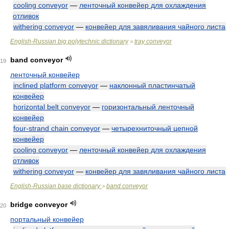
cooling conveyor
—
ленточный конвейер для охлаждения
отливок
withering conveyor
—
конвейер для завяливания чайного листа
English-Russian big polytechnic dictionary
tray conveyor
>
band conveyor
19
ленточный конвейер
inclined platform conveyor
—
наклонный пластинчатый
конвейер
horizontal belt conveyor
—
горизонтальный ленточный
конвейер
four-strand chain conveyor
—
четырехниточный цепной
конвейер
cooling conveyor
—
ленточный конвейер для охлаждения
отливок
withering conveyor
—
конвейер для завяливания чайного листа
English-Russian base dictionary
band conveyor
>
bridge conveyor
20
портальный конвейер