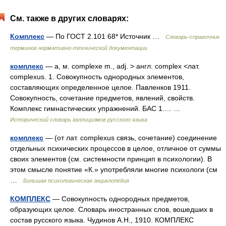
См. также в других словарях:
Комплекс
— По ГОСТ 2.101 68* Источник …
Словарь-справочник
терминов нормативно-технической документации
комплекс
— а, м. complexe m., adj. > англ. complex <лат.
complexus. 1. Совокупность однородных элементов,
составляющих определенное целое. Павленков 1911.
Совокупность, сочетание предметов, явлений, свойств.
Комплекс гимнастических упражнений. БАС 1.… …
Исторический словарь галлицизмов русского языка
комплекс
— (от лат. complexus связь, сочетание) соединение
отдельных психических процессов в целое, отличное от суммы
своих элементов (см. системности принцип в психологии). В
этом смысле понятие «К.» употребляли многие психологи (см
…
Большая психологическая энциклопедия
КОМПЛЕКС
— Совокупность однородных предметов,
образующих целое. Словарь иностранных слов, вошедших в
состав русского языка. Чудинов А.Н., 1910. КОМПЛЕКС