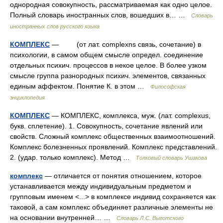
однородная совокупность, рассматриваемая как одно целое.
Полный словарь иностранных слов, вошедших в… …
Словарь
иностранных слов русского языка
КОМПЛЕКС
— (от лат. complexns связь, сочетание) в
психологии, в самом общем смысле определ. соединение
отдельных психич. процессов в некое целое. В более узком
смысле группа разнородных психич. элементов, связанных
единым аффектом. Понятие К. в этом …
Философская
энциклопедия
КОМПЛЕКС
— КОМПЛЕКС, комплекса, муж. (лат. complexus,
букв. сплетение). 1. Совокупность, сочетание явлений или
свойств. Сложный комплекс общественных взаимоотношений.
Комплекс болезненных проявлений. Комплекс представлений.
2. (удар. только комплекс). Метод …
Толковый словарь Ушакова
комплекс
— отличается от понятия отношением, которое
устанавливается между индивидуальным предметом и
групповым именем <...> в комплексе индивид сохраняется как
таковой, а сам комплекс объединяет различные элементы не
на основании внутренней… …
Словарь Л.С. Выготского