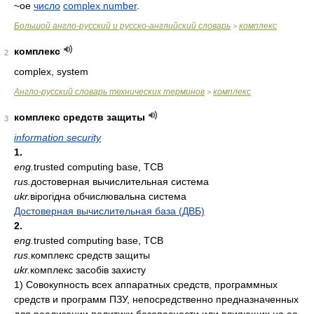
~ое
число
complex number
.
Большой англо-русский и русско-английский словарь
комплекс
>
комплекс
2
complex, system
Англо-русский словарь технических терминов
комплекс
>
комплекс средств защиты
3
information security
1.
eng.
trusted computing base, TCB
rus.
достоверная вычислительная система
ukr.
вірогідна обчислювальна система
Достоверная вычислительная база (ДВБ)
2.
eng.
trusted computing base, TCB
rus.
комплекс средств защиты
ukr.
комплекс засобів захисту
1) Совокупность всех аппаратных средств, программных
средств и программ ПЗУ, непосредственно предназначенных