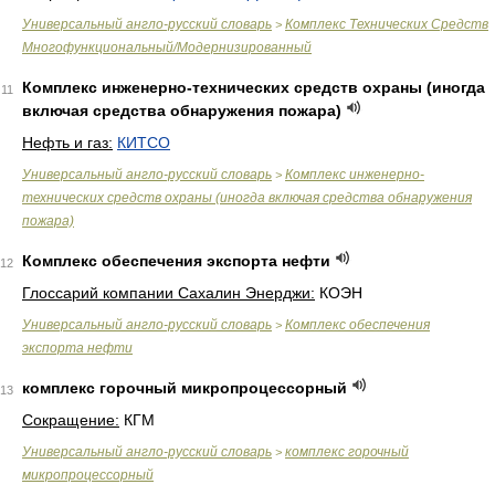
Универсальный англо-русский словарь
Комплекс Технических Средств
>
Многофункциональный/Модернизированный
Комплекс инженерно-технических средств охраны (иногда
11
включая средства обнаружения пожара)
Нефть и газ:
КИТСО
Универсальный англо-русский словарь
Комплекс инженерно-
>
технических средств охраны (иногда включая средства обнаружения
пожара)
Комплекс обеспечения экспорта нефти
12
Глоссарий компании Сахалин Энерджи:
КОЭН
Универсальный англо-русский словарь
Комплекс обеспечения
>
экспорта нефти
комплекс горочный микропроцессорный
13
Сокращение:
КГМ
Универсальный англо-русский словарь
комплекс горочный
>
микропроцессорный