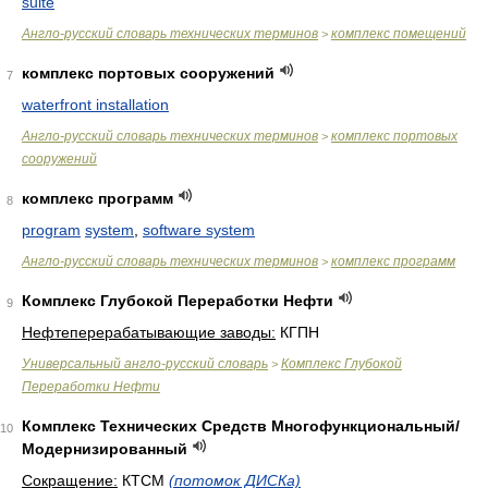
suite
Англо-русский словарь технических терминов
комплекс помещений
>
комплекс портовых сооружений
7
waterfront installation
Англо-русский словарь технических терминов
комплекс портовых
>
сооружений
комплекс программ
8
program
system
,
software system
Англо-русский словарь технических терминов
комплекс программ
>
Комплекс Глубокой Переработки Нефти
9
Нефтеперерабатывающие заводы:
КГПН
Универсальный англо-русский словарь
Комплекс Глубокой
>
Переработки Нефти
Комплекс Технических Средств Многофункциональный/
10
Модернизированный
Сокращение:
КТСМ
(потомок ДИСКа)