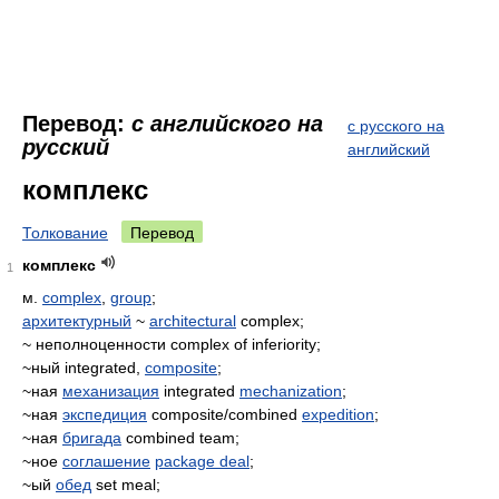
Перевод:
с английского на
с русского на
русский
английский
комплекс
Толкование
Перевод
комплекс
1
м.
complex
,
group
;
архитектурный
~
architectural
complex;
~ неполноценности complex of inferiority;
~ный integrated,
composite
;
~ная
механизация
integrated
mechanization
;
~ная
экспедиция
composite/combined
expedition
;
~ная
бригада
combined team;
~ное
соглашение
package deal
;
~ый
обед
set meal;