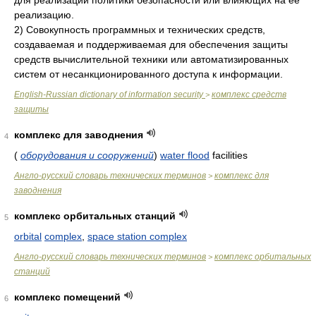
для реализации политики безопасности или влияющих на ее
реализацию.
2) Совокупность программных и технических средств,
создаваемая и поддерживаемая для обеспечения защиты
средств вычислительной техники или автоматизированных
систем от несанкционированного доступа к информации.
English-Russian dictionary of information security
комплекс средств
>
защиты
комплекс для заводнения
4
(
оборудования и сооружений
)
water flood
facilities
Англо-русский словарь технических терминов
комплекс для
>
заводнения
комплекс орбитальных станций
5
orbital
complex
,
space station complex
Англо-русский словарь технических терминов
комплекс орбитальных
>
станций
комплекс помещений
6