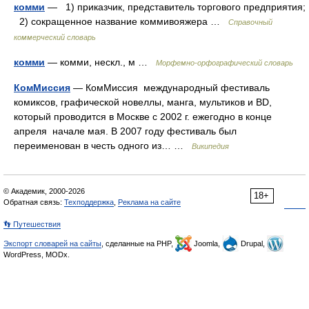
комми
— 1) приказчик, представитель торгового предприятия;
2) сокращенное название коммивояжера …
Справочный
коммерческий словарь
комми
— комми, нескл., м …
Морфемно-орфографический словарь
КомМиссия
— КомМиссия международный фестиваль
комиксов, графической новеллы, манга, мультиков и BD,
который проводится в Москве с 2002 г. ежегодно в конце
апреля начале мая. В 2007 году фестиваль был
переименован в честь одного из… …
Википедия
© Академик, 2000-2026
18+
Обратная связь:
Техподдержка
,
Реклама на сайте
👣 Путешествия
Экспорт словарей на сайты
, сделанные на PHP,
Joomla,
Drupal,
WordPress, MODx.