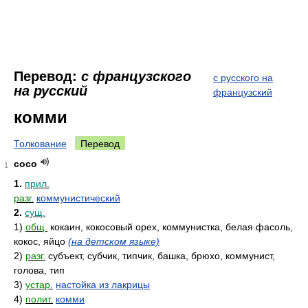
Перевод:
с французского
с русского на
на русский
французский
комми
Толкование
Перевод
coco
1
1.
прил.
разг.
коммунистический
2.
сущ.
1)
общ.
кокаин, кокосовый орех, коммунистка, белая фасоль,
кокос, яйцо
(на детском языке)
2)
разг.
субъект, субчик, типчик, башка, брюхо, коммунист,
голова, тип
3)
устар.
настойка из лакрицы
4)
полит.
комми