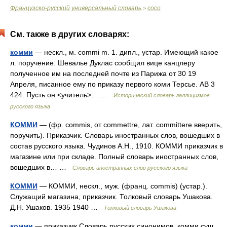
Французско-русский универсальный словарь
coco
>
См. также в других словарях:
комми
— нескл., м. commi m. 1. дипл., устар. Имеющий какое
л. поручение. Шевалье Дуклас сообщил вице канцлеру
полученное им на последней почте из Парижа от 30 19
Апреля, писанное ему по приказу первого коми Терсье. АВ 3
424. Пусть он <учитель>… …
Исторический словарь галлицизмов
русского языка
КОММИ
— (фр. commis, от commettre, лат. committere вверить,
поручить). Приказчик. Словарь иностранных слов, вошедших в
состав русского языка. Чудинов А.Н., 1910. КОММИ приказчик в
магазине или при складе. Полный словарь иностранных слов,
вошедших в… …
Словарь иностранных слов русского языка
КОММИ
— КОММИ, нескл., муж. (франц. commis) (устар.).
Служащий магазина, приказчик. Толковый словарь Ушакова.
Д.Н. Ушаков. 1935 1940 …
Толковый словарь Ушакова
комми
— приказчик Словарь русских синонимов. комми сущ.,