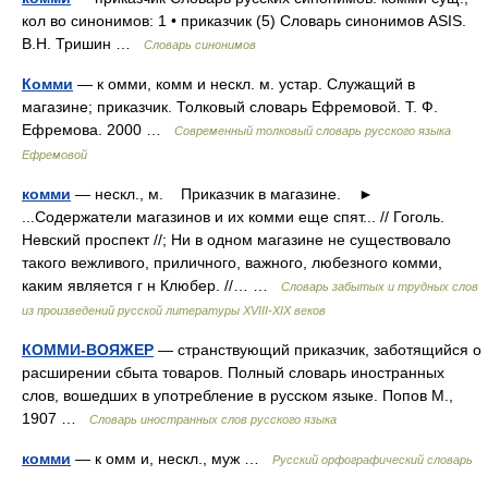
кол во синонимов: 1 • приказчик (5) Словарь синонимов ASIS.
В.Н. Тришин …
Словарь синонимов
Комми
— к омми, комм и нескл. м. устар. Служащий в
магазине; приказчик. Толковый словарь Ефремовой. Т. Ф.
Ефремова. 2000 …
Современный толковый словарь русского языка
Ефремовой
комми
— нескл., м. Приказчик в магазине. ►
...Содержатели магазинов и их комми еще спят... // Гоголь.
Невский проспект //; Ни в одном магазине не существовало
такого вежливого, приличного, важного, любезного комми,
каким является г н Клюбер. //… …
Словарь забытых и трудных слов
из произведений русской литературы ХVIII-ХIХ веков
КОММИ-ВОЯЖЕР
— странствующий приказчик, заботящийся о
расширении сбыта товаров. Полный словарь иностранных
слов, вошедших в употребление в русском языке. Попов М.,
1907 …
Словарь иностранных слов русского языка
комми
— к омм и, нескл., муж …
Русский орфографический словарь