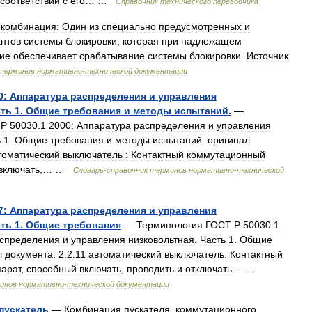
соответствии
с
его
… …
Справочник
технического
переводчика
комбинация:
Один
из
специально
предусмотренных
и
нтов
системы
блокировки
,
которая
при
надлежащем
ие
обеспечивает
срабатывание
системы
блокировки
.
Источник
терминов
нормативно
-
технической
документации
0:
Аппаратура
распределения
и
управления
сть
1
.
Общие
требования
и
методы
испытаний
.
—
Р
50030
.
1
2000:
Аппаратура
распределения
и
управления
ь
1
.
Общие
требования
и
методы
испытаний
.
оригинал
томатический
выключатель
:
Контактный
коммутационный
включать
,… …
Словарь
-
справочник
терминов
нормативно
-
технической
7:
Аппаратура
распределения
и
управления
сть
1
.
Общие
требования
—
Терминология
ГОСТ
Р
50030
.
1
спределения
и
управления
низковольтная
.
Часть
1
.
Общие
л
документа:
2
.
2
.
11
автоматический
выключатель:
Контактный
парат
,
способный
включать
,
проводить
и
отключать
… …
инов
нормативно
-
технической
документации
пускатель
—
Комбинация
пускателя
,
коммутационного