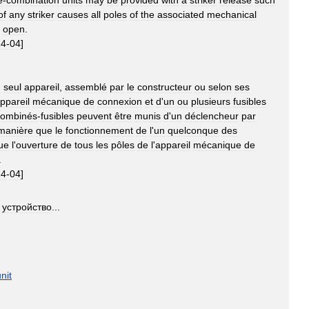
e
-
combination
units
may
be
provided
with
a
striker
release
such
of
any
striker
causes
all
poles
of
the
associated
mechanical
open
.
14
-
04
]
n
seul
appareil
,
assemblé
par
le
constructeur
ou
selon
ses
ppareil
mécanique
de
connexion
et
d
'
un
ou
plusieurs
fusibles
combinés
-
fusibles
peuvent
être
munis
d
'
un
déclencheur
par
manière
que
le
fonctionnement
de
l
'
un
quelconque
des
ue
l
'
ouverture
de
tous
les
pôles
de
l
'
appareil
mécanique
de
.
14
-
04
]
,
устройство
...
nit