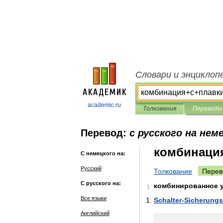
Словари и энциклоп
academic.ru
Толкования
Переводы
Перевод:
с русского на нем
комбинаци
С немецкого на:
Русский
Толкование
Перев
С русского на:
комбинированное
1
Все языки
Schalter
-
Sicherungs
Английский