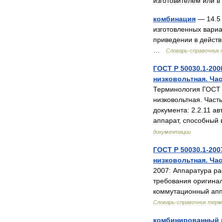
изготовителем
или
в
комбинация
—
14
.
5
изготовленных
вариа
приведении
в
действ
…
Словарь
-
справочник
ГОСТ
Р
50030
.
1
-
200
низковольтная
.
Ча
Терминология
ГОСТ
низковольтная
.
Част
документа:
2
.
2
.
11
ав
аппарат
,
способный
документации
ГОСТ
Р
50030
.
1
-
200
низковольтная
.
Ча
2007:
Аппаратура
ра
требования
оригина
коммутационный
ап
Словарь
-
справочник
терм
комбинированный