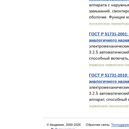
аппарата
с
наружны
замыканий
,
смонтир
оболочке
.
Функции
к
технического
переводчик
ГОСТ
Р
51731
-
2001:
аналогичного
назн
электромеханически
3
.
2
.
5
автоматически
способный
включать
терминов
нормативно
-
те
ГОСТ
Р
51731
-
2010:
аналогичного
назн
электромеханически
3
.
2
.
5
автоматически
аппарат
,
способный
нормативно
-
технической
© Академик, 2000-2026
Обратная связь:
Техподдерж