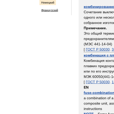
Немецкий
комбинированн
Французский
Сочетание
выклю
одного
или
неско
собранное
изгот
Примечание
.
Это
общий
терми
предохранителя
(
МЭС
441
-
14
-
04
)
[
ГОСТ
Р
50030
.
3
комбинация
с
п
Комбинация
конт
плавких
предохра
или
по
его
инстру
МЭК
60050
(
441
-
1
[
ГОСТ
Р
50030
.
1
EN
fuse
-
combinatio
a
combination
of
a
composite
unit
,
as
instructions