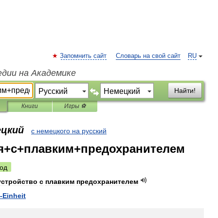
Запомнить сайт
Словарь на свой сайт
RU
едии на Академике
Найти!
Книги
Игры ⚽
ецкий
с немецкого на русский
я+с+плавким+предохранителем
од
устройство
с
плавким
предохранителем
-
Einheit