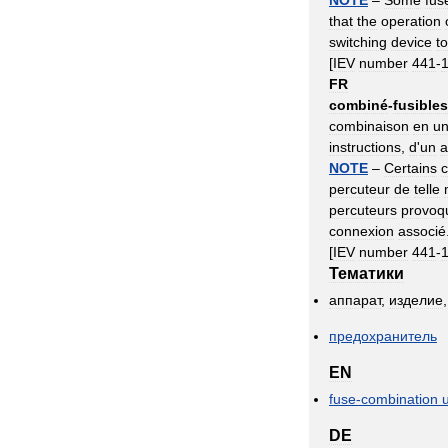
NOTE
–
Some
fus
that
the
operation
switching
device
to
[
IEV
number
441
-
FR
combiné
-
fusibles
combinaison
en
u
instructions
,
d
'
un
a
NOTE
–
Certains
percuteur
de
telle
percuteurs
provoq
connexion
associé
[
IEV
number
441
-
Тематики
аппарат
,
изделие
предохранитель
EN
fuse
-
combination
u
DE