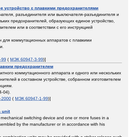
ое
устройство
с
плавкими
предохранителями
чателя
,
разъединителя
или
выключателя
-
разъединителя
и
льких
предохранителей
,
образующих
единое
устройство
,
овителем
или
в
соответствии
с
его
инструкцией
н
для
коммутационных
аппаратов
с
плавкими
ми
.
-
99
(
МЭК
60947
-
3
-
99
)]
лавким
предохранителем
актного
коммутационного
аппарата
и
одного
или
нескольких
нителей
в
составном
устройстве
,
собранном
изготовителем
кциям
.
4
-
04
).
-
2000
(
МЭК
60947
-
1
-
99
)]
n
unit
mechanical
switching
device
and
one
or
more
fuses
in
a
sembled
by
the
manufacturer
or
in
accordance
with
his