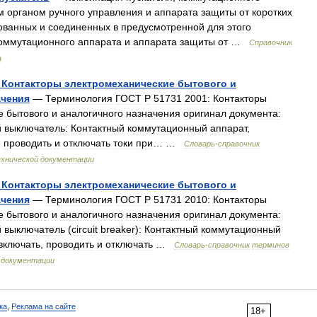
м
органом
ручного
управления
и
аппарата
защиты
от
коротких
ованных
и
соединенных
в
предусмотренной
для
этого
оммутационного
аппарата
и
аппарата
защиты
от
…
Справочник
а
Контакторы
электромеханические
бытового
и
ачения
—
Терминология
ГОСТ
Р
51731
2001:
Контакторы
е
бытового
и
аналогичного
назначения
оригинал
документа:
й
выключатель:
Контактный
коммутационный
аппарат
,
,
проводить
и
отключать
токи
при
… …
Словарь
-
справочник
хнической
документации
Контакторы
электромеханические
бытового
и
ачения
—
Терминология
ГОСТ
Р
51731
2010:
Контакторы
е
бытового
и
аналогичного
назначения
оригинал
документа:
й
выключатель
(
circuit
breaker
)
:
Контактный
коммутационный
включать
,
проводить
и
отключать
…
Словарь
-
справочник
терминов
документации
ка
,
Реклама на сайте
18+