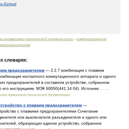
gs
-
Einheit
рь
нормативно
-
технической
терминологии
комбинированное
>
предохранителем
их
словарях:
ким
предохранителем
—
2
.
2
.
7
комбинация
с
плавким
Комбинация
контактного
коммутационного
аппарата
и
одного
ких
предохранителей
в
составном
устройстве
,
собранном
о
его
инструкциям
.
МЭК
60050
(
441
14
04
).
Источник:
… …
инов
нормативно
-
технической
документации
устройство
с
плавким
предохранителем
—
тройство
с
плавкими
предохранителями
Сочетание
динителя
или
выключателя
разъединителя
и
одного
или
анителей
,
образующих
единое
устройство
,
собранное