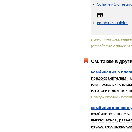
Schalter
-
Sicherun
FR
combiné
-
fusibles
Русско
-
немецкий
слова
устройство
с
плавким
См
.
также
в
друг
комбинация
с
плав
предохранителем
:
или
нескольких
плав
изготовителем
или
п
Словарь
-
справочник
терм
комбинированное
комбинированное
ус
выключателя
,
разъе
нескольких
предохр