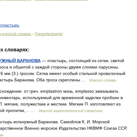
пластырь
о
-
русский
словарь
Panzerlecksegel
>
их
словарях:
УЖНЫЙ
БАРАНОВА
—
пластырь
,
состоящий
из
сетки
,
свитой
роса
и
обшитой
с
каждой
стороны
двумя
слоями
парусины
.
76
мм
(
3
)
тросом
.
Сетка
имеет
особый
стальной
проволочный
астырь
Баранова
.
Оба
троса
скреплены
…
Морской
словарь
схождение:
от
греч
.
emplastron
мазь
,
emplasso
замазывать
инвентарь
,
используемый
для
временной
заделки
пробоин
в
П
.
мягкие
,
полужесткие
и
жесткие
.
Мягкие
П
.
изготовляют
из
ой
пропитки
,… …
Морской
энциклопедический
справочник
стырь
кольчужный
Баранова
.
Самойлов
К
.
И
.
Морской
дарственное
Военно
морское
Издательство
НКВМФ
Союза
ССР
,
рь