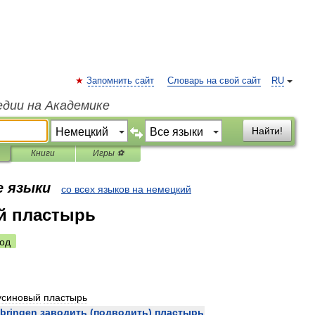
Запомнить сайт
Словарь на свой сайт
RU
едии на Академике
Найти!
Книги
Игры ⚽
е языки
со всех языков на немецкий
й пластырь
од
усиновый
пластырь
bringen
заводить
(
подводить
)
пластырь