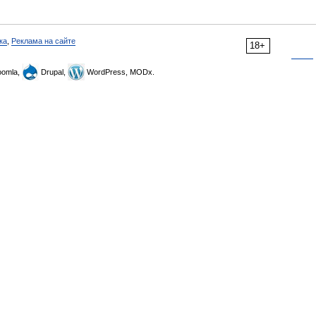
ка
,
Реклама на сайте
18+
omla,
Drupal,
WordPress, MODx.