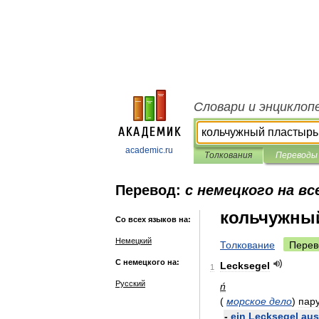
Словари и энциклоп
academic.ru
Толкования
Переводы
Перевод:
с немецкого на вс
кольчужны
Со всех языков на:
Немецкий
Толкование
Перев
С немецкого на:
Lecksegel
1
Русский
ń
(
морское
дело
)
пар
-
ein
Lecksegel
aus