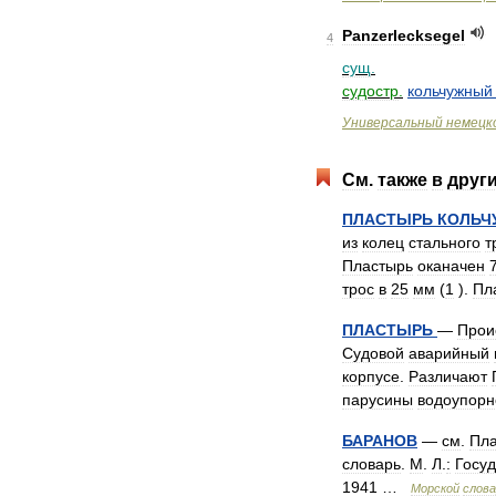
Panzerlecksegel
4
сущ
.
судостр
.
кольчужный
Универсальный
немецк
См
.
также
в
друг
ПЛАСТЫРЬ
КОЛЬЧ
из
колец
стального
т
Пластырь
оканачен
трос
в
25
мм
(
1
).
Пл
ПЛАСТЫРЬ
—
Прои
Судовой
аварийный
корпусе
.
Различают
парусины
водоупорн
БАРАНОВ
—
см
.
Пла
словарь
.
М
.
Л
.
:
Госу
1941
…
Морской
слова