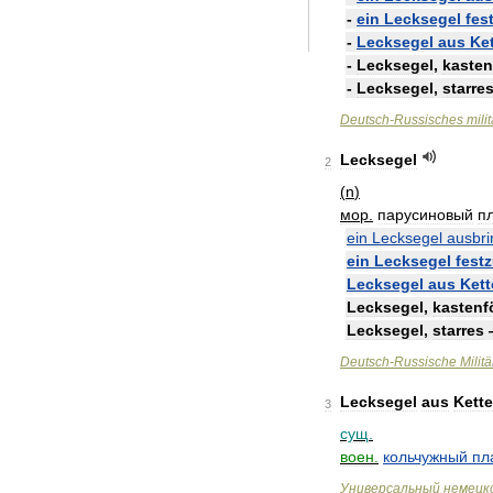
-
ein
Lecksegel
fes
-
Lecksegel
aus
Ke
-
Lecksegel
,
kasten
-
Lecksegel
,
starre
Deutsch
-
Russisches
mili
Lecksegel
2
(
n
)
мор
.
парусиновый
п
ein
Lecksegel
ausbr
ein
Lecksegel
fest
Lecksegel
aus
Kett
Lecksegel
,
kastenf
Lecksegel
,
starres
Deutsch
-
Russische
Militä
Lecksegel
aus
Kett
3
сущ
.
воен
.
кольчужный
пл
Универсальный
немецк