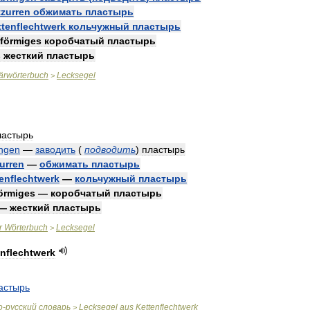
tzurren
обжимать
пластырь
ttenflechtwerk
кольчужный
пластырь
förmiges
коробчатый
пластырь
s
жесткий
пластырь
tärwörterbuch
Lecksegel
>
ластырь
ingen
—
заводить
(
подводить
)
пластырь
zurren
—
обжимать
пластырь
enflechtwerk
—
кольчужный
пластырь
örmiges
—
коробчатый
пластырь
—
жесткий
пластырь
r
Wörterbuch
Lecksegel
>
enflechtwerk
астырь
о
-
русский
словарь
Lecksegel
aus
Kettenflechtwerk
>