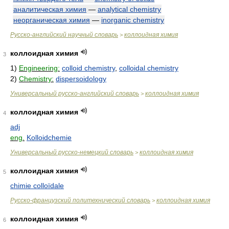
аналитическая химия
—
analytical chemistry
неорганическая химия
—
inorganic chemistry
Русско-английский научный словарь
коллоидная химия
>
коллоидная химия
3
1)
Engineering:
colloid chemistry
,
colloidal chemistry
2)
Chemistry:
dispersoidology
Универсальный русско-английский словарь
коллоидная химия
>
коллоидная химия
4
adj
eng.
Kolloidchemie
Универсальный русско-немецкий словарь
коллоидная химия
>
коллоидная химия
5
chimie colloïdale
Русско-французский политехнический словарь
коллоидная химия
>
коллоидная химия
6