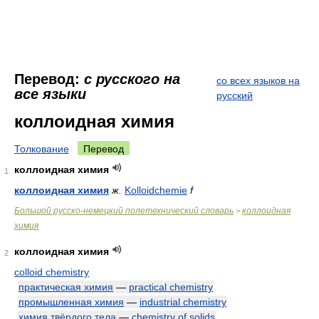
Перевод:
с русского на
со всех языков на
все языки
русский
коллоидная химия
Толкование
Перевод
коллоидная химия
1
коллоидная химия
ж.
Kolloidchemie
f
Большой русско-немецкий полетехнический словарь
коллоидная
>
химия
коллоидная химия
2
colloid chemistry
практическая химия
—
practical chemistry
промышленная химия
—
industrial chemistry
химия твёрдого тела
—
chemistry of solids