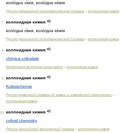
коло́їдна хі́мія, коло́їдна хе́мія
Русско-украинский политехнический словарь
коллоидная химия
>
коллоидная химия
7
коло́їдна хі́мія, коло́їдна хе́мія
Русско-украинский политехнический словарь
коллоидная химия
>
коллоидная химия
8
chimica colloidale
Dictionnaire technique russo-italien
коллоидная химия
>
коллоидная химия
9
Kolloidchemie
Русско-немецкий словарь по химии и химической технологии
>
коллоидная химия
коллоидная химия
10
colloid chemistry
Русско-английский физический словарь
коллоидная химия
>