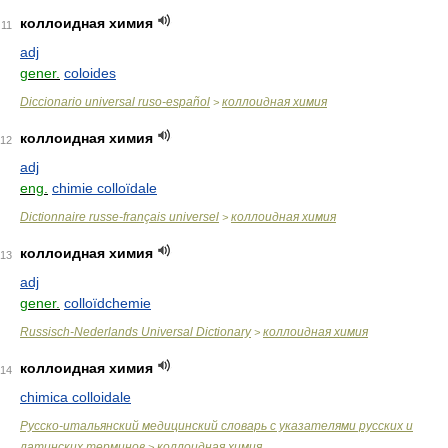
коллоидная химия
11
adj
gener.
coloides
Diccionario universal ruso-español
коллоидная химия
>
коллоидная химия
12
adj
eng.
chimie colloïdale
Dictionnaire russe-français universel
коллоидная химия
>
коллоидная химия
13
adj
gener.
colloïdchemie
Russisch-Nederlands Universal Dictionary
коллоидная химия
>
коллоидная химия
14
chimica colloidale
Русско-итальянский медицинский словарь с указателями русских и
латинских терминов
коллоидная химия
>