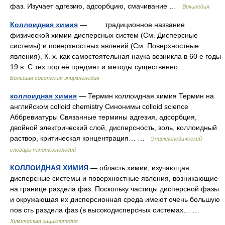
фаз. Изучает адгезию, адсорбцию, смачивание …
Википедия
Коллоидная химия
— традиционное название
физической химии дисперсных систем (См. Дисперсные
системы) и поверхностных явлений (См. Поверхностные
явления). К. х. как самостоятельная наука возникла в 60 е годы
19 в. С тех пор её предмет и методы существенно… …
Большая советская энциклопедия
коллоидная химия
— Термин коллоидная химия Термин на
английском colloid chemistry Синонимы colloid science
Аббревиатуры Связанные термины адгезия, адсорбция,
двойной электрический слой, дисперсность, золь, коллоидный
раствор, критическая концентрация… …
Энциклопедический
словарь нанотехнологий
КОЛЛОИДНАЯ ХИМИЯ
— область химии, изучающая
дисперсные системы и поверхностные явления, возникающие
на границе раздела фаз. Поскольку частицы дисперсной фазы
и окружающая их дисперсионная среда имеют очень большую
пов сть раздела фаз (в высокодисперсных системах… …
Химическая энциклопедия