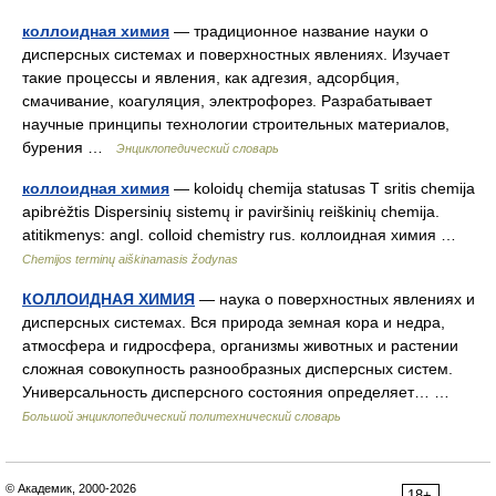
коллоидная химия
— традиционное название науки о
дисперсных системах и поверхностных явлениях. Изучает
такие процессы и явления, как адгезия, адсорбция,
смачивание, коагуляция, электрофорез. Разрабатывает
научные принципы технологии строительных материалов,
бурения …
Энциклопедический словарь
коллоидная химия
— koloidų chemija statusas T sritis chemija
apibrėžtis Dispersinių sistemų ir paviršinių reiškinių chemija.
atitikmenys: angl. colloid chemistry rus. коллоидная химия …
Chemijos terminų aiškinamasis žodynas
КОЛЛОИДНАЯ ХИМИЯ
— наука о поверхностных явлениях и
дисперсных системах. Вся природа земная кора и недра,
атмосфера и гидросфера, организмы животных и растении
сложная совокупность разнообразных дисперсных систем.
Универсальность дисперсного состояния определяет… …
Большой энциклопедический политехнический словарь
© Академик, 2000-2026
18+